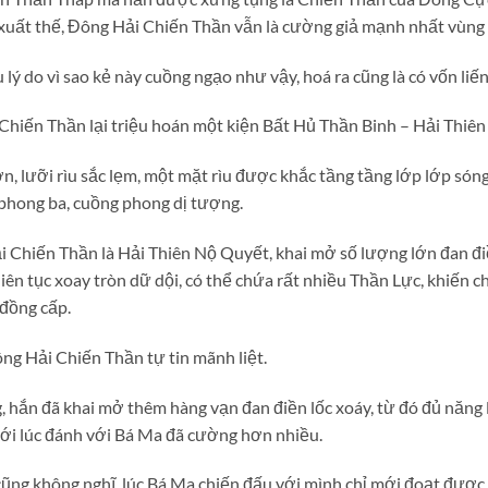
xuất thế, Đông Hải Chiến Thần vẫn là cường giả mạnh nhất vùng 
lý do vì sao kẻ này cuồng ngạo như vậy, hoá ra cũng là có vốn liến
Chiến Thần lại triệu hoán một kiện Bất Hủ Thần Binh – Hải Thiê
lớn, lưỡi rìu sắc lẹm, một mặt rìu được khắc tầng tầng lớp lớp són
phong ba, cuồng phong dị tượng.
 Chiến Thần là Hải Thiên Nộ Quyết, khai mở số lượng lớn đan điền
iên tục xoay tròn dữ dội, có thể chứa rất nhiều Thần Lực, khiến c
đồng cấp.
ng Hải Chiến Thần tự tin mãnh liệt.
 hắn đã khai mở thêm hàng vạn đan điền lốc xoáy, từ đó đủ năng
với lúc đánh với Bá Ma đã cường hơn nhiều.
ng không nghĩ, lúc Bá Ma chiến đấu với mình chỉ mới đoạt được