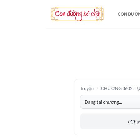
Bỏ
qua
CON ĐƯỜN
nội
dung
Truyện
/
CHƯƠNG 3602: T
‹ Ch