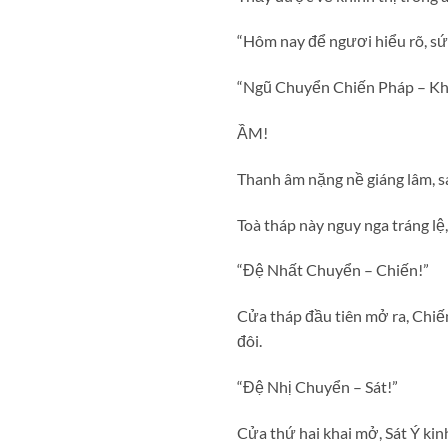
“Hôm nay để ngươi hiểu rõ, sứ
“Ngũ Chuyển Chiến Pháp – Kh
ẦM!
Thanh âm nặng nề giáng lâm, s
Toà tháp này nguy nga tráng lệ
“Đệ Nhất Chuyển – Chiến!”
Cửa tháp đầu tiên mở ra, Chiế
đôi.
“Đệ Nhị Chuyển – Sát!”
Cửa thứ hai khai mở, Sát Ý kin