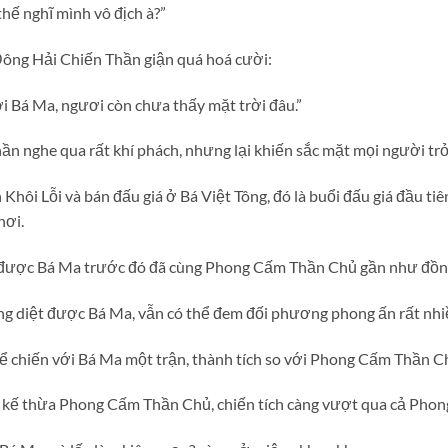
hế nghĩ mình vô địch à?”
Đông Hải Chiến Thần giận quá hoá cười:
i Bá Ma, ngươi còn chưa thấy mặt trời đâu.”
n nghe qua rất khí phách, nhưng lại khiến sắc mặt mọi người trở 
 Khôi Lỗi và bán đấu giá ở Bá Việt Tông, đó là buổi đấu giá đầu t
nơi.
ết được Bá Ma trước đó đã cùng Phong Cấm Thần Chủ gần như đồng
 diệt được Bá Ma, vẫn có thể đem đối phương phong ấn rất nhiề
hể chiến với Bá Ma một trận, thành tích so với Phong Cấm Thần 
 kế thừa Phong Cấm Thần Chủ, chiến tích càng vượt qua cả Pho