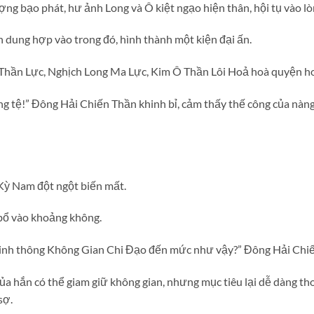
ng bạo phát, hư ảnh Long và Ô kiệt ngạo hiện thân, hội tụ vào lò
dung hợp vào trong đó, hình thành một kiện đại ấn.
g Thần Lực, Nghịch Long Ma Lực, Kim Ô Thần Lôi Hoả hoà quyện h
ng tệ!” Đông Hải Chiến Thần khinh bỉ, cảm thấy thế công của nàn
Kỳ Nam đột ngột biến mất.
bổ vào khoảng không.
 tinh thông Không Gian Chi Đạo đến mức như vậy?” Đông Hải Chiế
của hắn có thể giam giữ không gian, nhưng mục tiêu lại dễ dàng t
sợ.