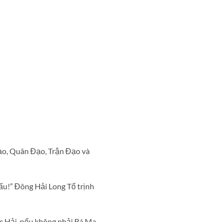
ạo, Quân Đạo, Trận Đạo và
ấu!” Đông Hải Long Tổ trịnh
c Hải, nếu không phải Bá Ma