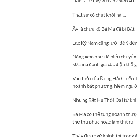
Hắn lại ở đây vì trận chiến v
Thật sự có chút khôi hài…
Ấy là chưa kể Bá Ma đã bị Bất 
Lạc Kỳ Nam cũng lười để ý đến 
Nàng xem như đã hiểu chuyện gì
xưa mà đánh giá cục diện thế g
Vào thời của Đông Hải Chiến Th
hoành bát phương, hiếm người 
Nhưng Bất Hủ Thời Đại từ khi 
Bá Ma có thể tung hoành thượn
thể thu phục hoặc làm thịt rồi.
Thấy được vẻ khinh thị trong 