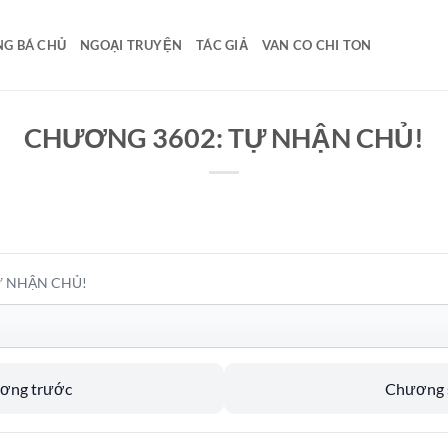
G BÁ CHỦ
NGOẠI TRUYỆN
TÁC GIẢ
VAN CO CHI TON
CHƯƠNG 3602: TỰ NHẬN CHỦ!
Ự NHẬN CHỦ!
ương trước
Chương s