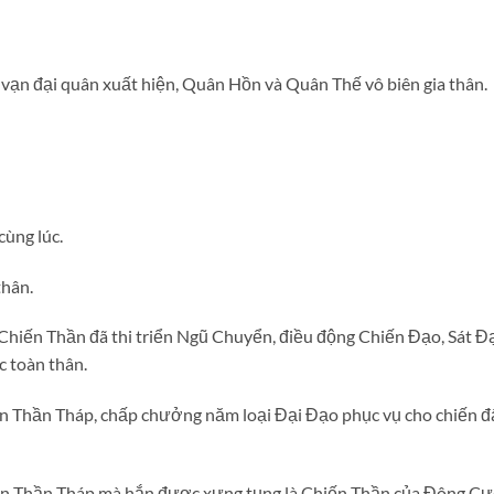
vạn đại quân xuất hiện, Quân Hồn và Quân Thế vô biên gia thân.
cùng lúc.
thân.
Chiến Thần đã thi triển Ngũ Chuyển, điều động Chiến Đạo, Sát Đ
 toàn thân.
n Thần Tháp, chấp chưởng năm loại Đại Đạo phục vụ cho chiến đ
iến Thần Tháp mà hắn được xưng tụng là Chiến Thần của Đông Cự