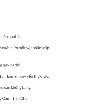
nên quái dị.
iên xuất hiện một vật phẩm cấp
 quy vu tận.
u năm, làm suy yếu thực lực.
Chủ còn không bằng…
ng Cấm Thần Chủ.