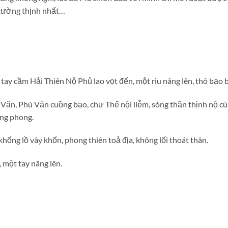
i cường thịnh nhất…
tay cầm Hải Thiên Nộ Phủ lao vọt đến, một rìu nâng lên, thô bạo 
ận Văn, Phù Văn cuồng bạo, chư Thế nội liễm, sóng thần thịnh nộ 
ồng phong.
khổng lồ vây khốn, phong thiên toả địa, không lối thoát thân.
 một tay nâng lên.