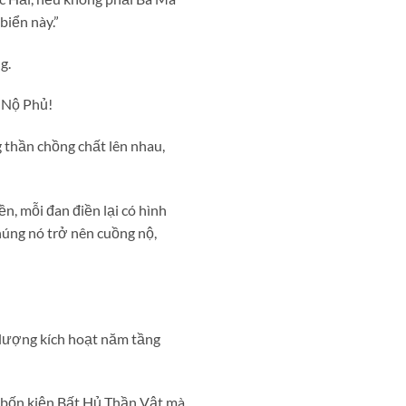
biển này.”
g.
n Nộ Phủ!
g thần chồng chất lên nhau,
, mỗi đan điền lại có hình
húng nó trở nên cuồng nộ,
 lượng kích hoạt năm tầng
 bốn kiện Bất Hủ Thần Vật mà