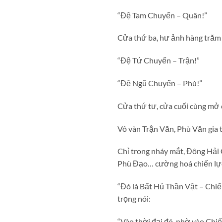
“Đệ Tam Chuyển – Quân!”
Cửa thứ ba, hư ảnh hàng trăm 
“Đệ Tứ Chuyển – Trận!”
“Đệ Ngũ Chuyển – Phù!”
Cửa thứ tư, cửa cuối cùng mở 
Vô vàn Trận Văn, Phù Văn gia 
Chỉ trong nháy mắt, Đông Hải 
Phù Đạo… cường hoá chiến lực
“Đó là Bất Hủ Thần Vật – Chiế
trọng nói:
“Vào thời đại đó, nhờ vào Ch