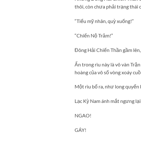
thôi, còn chưa phải trạng thá
“Tiểu mỹ nhân, quỳ xuống!”
“Chiến Nộ Trảm!”
Đông Hải Chiến Thần gầm lên, 
Ẩn trong rìu này là vô vàn Tr
hoàng của vô số vòng xoáy cu
Một rìu bổ ra, như long quyển 
Lạc Kỳ Nam ánh mắt ngưng lại,
NGAO!
GÁY!