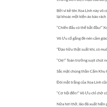
Bởi vì kẻ tên Xoa Linh này vô 
lại khoác một kiện áo bào rách 
“Chiến đấu có thể bắt đầu!” Xo
Vô Ưu cố gắng đè nén cảm giác 
“Đạo hữu thật suất khí, có muố
“Oẹ!” Toàn trường suýt chút nô
Sắc mặt chúng thần Cấm Khu tố
Đôi mắt trắng của Xoa Linh cũn
“Cơ hội đến!” Vô Ưu chỉ chờ có
Nửa hơi thở, lão đã xuất hiện