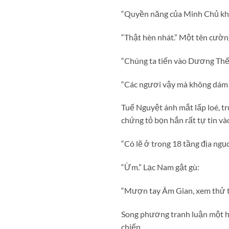
“Quyền năng của Minh Chủ khôn
“Thật hèn nhát.” Một tên cườ
“Chúng ta tiến vào Dương Thế,
“Các ngươi vậy mà không dám 
Tuế Nguyệt ánh mắt lấp loé, t
chứng tỏ bọn hắn rất tự tin và
“Có lẽ ở trong 18 tầng địa ngụ
“Ừm.” Lạc Nam gật gù:
“Mượn tay Âm Gian, xem thử th
Song phương tranh luận một hồ
chiến.