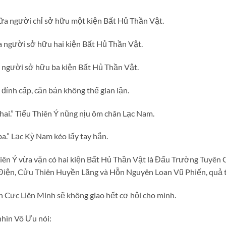
giữa người chỉ sở hữu một kiện Bất Hủ Thần Vật.
ữa người sở hữu hai kiện Bất Hủ Thần Vật.
ữa người sở hữu ba kiện Bất Hủ Thần Vật.
ỉnh cấp, căn bản không thể gian lận.
hai.” Tiểu Thiên Ý nũng nịu ôm chân Lạc Nam.
a.” Lạc Kỳ Nam kéo lấy tay hắn.
iên Ý vừa vặn có hai kiện Bất Hủ Thần Vật là Đấu Trường Tuyên 
 Điện, Cửu Thiên Huyền Lăng và Hỗn Nguyên Loan Vũ Phiến, quả th
Cực Liên Minh sẽ không giao hết cơ hội cho mình.
nhìn Vô Ưu nói: