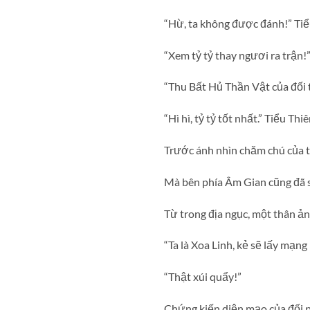
“Hừ, ta không được đánh!” Tiể
“Xem tỷ tỷ thay ngươi ra trận!
“Thu Bất Hủ Thần Vật của đối 
“Hì hì, tỷ tỷ tốt nhất.” Tiểu Th
Trước ánh nhìn chăm chú của 
Mà bên phía Âm Gian cũng đã
Từ trong địa ngục, một thân ản
“Ta là Xoa Linh, kẻ sẽ lấy mạng
“Thật xúi quẩy!”
Chứng kiến diện mạo của đối