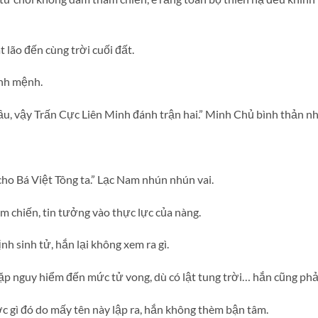
 lão đến cùng trời cuối đất.
ĩnh mệnh.
, vậy Trấn Cực Liên Minh đánh trận hai.” Minh Chủ bình thản n
cho Bá Việt Tông ta.” Lạc Nam nhún nhún vai.
 chiến, tin tưởng vào thực lực của nàng.
ịnh sinh tử, hắn lại không xem ra gì.
ặp nguy hiểm đến mức tử vong, dù có lật tung trời… hắn cũng phải
c gì đó do mấy tên này lập ra, hắn không thèm bận tâm.