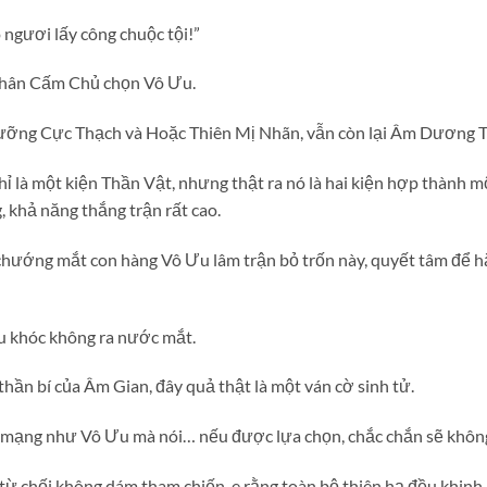
o ngươi lấy công chuộc tội!”
nhân Cấm Chủ chọn Vô Ưu.
Lưỡng Cực Thạch và Hoặc Thiên Mị Nhãn, vẫn còn lại Âm Dương T
là một kiện Thần Vật, nhưng thật ra nó là hai kiện hợp thành mộ
 khả năng thắng trận rất cao.
ướng mắt con hàng Vô Ưu lâm trận bỏ trốn này, quyết tâm để hắ
 khóc không ra nước mắt.
hần bí của Âm Gian, đây quả thật là một ván cờ sinh tử.
iữ mạng như Vô Ưu mà nói… nếu được lựa chọn, chắc chắn sẽ không
từ chối không dám tham chiến, e rằng toàn bộ thiên hạ đều khinh