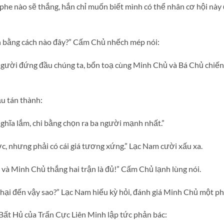
e nào sẽ thắng, hắn chỉ muốn biết mình có thể nhân cơ hội này 
 bằng cách nào đây?” Cấm Chủ nhếch mép nói:
 người đứng đầu chúng ta, bổn toạ cùng Minh Chủ và Bá Chủ chiế
ầu tán thành:
ghĩa lắm, chi bằng chọn ra ba người mạnh nhất.”
, nhưng phải có cái giá tương xứng.” Lạc Nam cười xấu xa.
và Minh Chủ thắng hai trận là đủ!” Cấm Chủ lạnh lùng nói.
 hại đến vậy sao?” Lạc Nam hiếu kỳ hỏi, đánh giá Minh Chủ một ph
ị Bất Hủ của Trấn Cực Liên Minh lập tức phản bác: