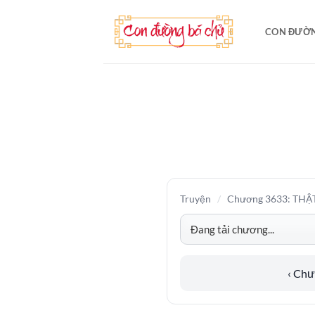
Bỏ
qua
CON ĐƯỜN
nội
dung
Truyện
/
Chương 3633: TH
‹ Ch