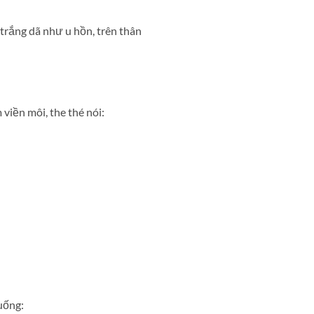
 trắng dã như u hồn, trên thân
viền môi, the thé nói:
uống: