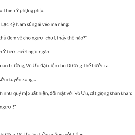
u Thiên Ý phụng phịu.
” Lạc Kỳ Nam sủng ái véo má nàng:
thủ đem về cho ngươi chơi, thấy thế nào?”
iên Ý tươi cười ngọt ngào.
toàn trường, Vô Ưu đại diện cho Dương Thế bước ra.
 sớm tuyển xong…
h như quỷ mị xuất hiện, đối mặt với Vô Ưu, cất giọng khàn khàn:
 ngươi!”
 phương, Vô Ưu âm thầm mắng một tiếng.