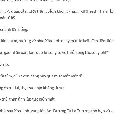
cùng kỳ quái, cả người trắng bệch không khác gì cương thi, hai mắt
nát cũ kỹ.
a Linh lên tiếng.
kinh tởm, hướng về phía Xoa Linh nháy mắt, lè lưỡi đen liếm liếm 
n gác lại ân oán, làm đạo lữ song tu với mỗ, song túc song phi?”
n ra.
i sầm, cử ra con hàng này quá mức mất mặt rồi.
g co rụt lại, thật sự nhịn không được.
 thế, thân ảnh lập tức biến mất.
 phía sau Xoa Linh, vung lên Âm Dương Tu La Trượng thô bạo vồ x