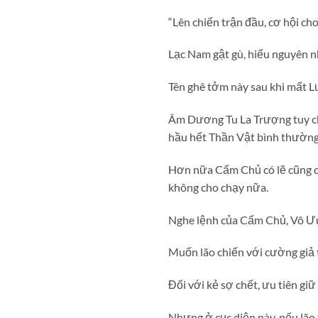
“Lên chiến trận đầu, cơ hội ch
Lạc Nam gật gù, hiểu nguyên 
Tên ghê tởm này sau khi mất 
Âm Dương Tu La Trượng tuy chỉ 
hầu hết Thần Vật bình thường,
Hơn nữa Cấm Chủ có lẽ cũng ch
không cho chạy nữa.
Nghe lệnh của Cấm Chủ, Vô Ưu
Muốn lão chiến với cường giả t
Đối với kẻ sợ chết, ưu tiên g
Nhưng ở cục diện này, nếu lão 