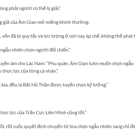
g phải ngươi có thể lý giải.”
ng giả của Âm Gian mở miệng khinh thường:
 vốn đã bị quy tắc và lực lượng ở nơi này áp chế, không thể phá
ngẫu nhiên chọn người đối chiến.”
ruyền âm cho Lạc Nam: “Phu quân, Âm Gian luôn muốn chọn ngẫu 
o thực lực của từng cá nhân.”
c kia, đều là Bất Hủ Thần được tuyển chọn kỹ lưỡng.”
ực lực của Trấn Cực Liên Minh cũng tốt.”
i, rốt cuộc quyết định chuyển từ lựa chọn ngẫu nhiên sang chỉ 