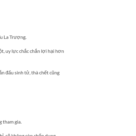
u La Trượng.
t, uy lực chắc chắn lợi hại hơn
n đấu sinh tử, thà chết cũng
 tham gia.
 bỉ, sẽ không còn chốn dung