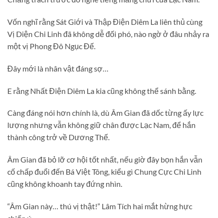
Vốn nghĩ rằng Sát Giới và Thập Điện Diêm La liên thủ cùng
Vị Diện Chi Linh đã không dễ đối phó, nào ngờ ở đâu nhảy ra
một vị Phong Đô Ngục Đế.
Đây mới là nhân vật đáng sợ…
E rằng Nhất Điện Diêm La kia cũng không thể sánh bằng.
Càng đáng nói hơn chính là, dù Âm Gian đã dốc từng ấy lực
lượng nhưng vẫn không giữ chân được Lạc Nam, để hắn
thành công trở về Dương Thế.
Âm Gian đã bỏ lỡ cơ hội tốt nhất, nếu giờ đây bọn hắn vẫn
cố chấp đuổi đến Bá Việt Tông, kiểu gì Chung Cực Chi Linh
cũng không khoanh tay đứng nhìn.
“Âm Gian này… thú vị thật!” Lâm Tích hai mắt hừng hực