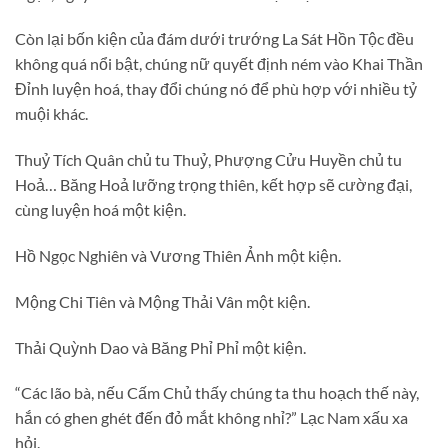
Còn lại bốn kiện của đám dưới trướng La Sát Hồn Tộc đều
không quá nổi bật, chúng nữ quyết định ném vào Khai Thần
Đỉnh luyện hoá, thay đổi chúng nó để phù hợp với nhiều tỷ
muội khác.
Thuỷ Tích Quân chủ tu Thuỷ, Phượng Cửu Huyền chủ tu
Hoả… Băng Hoả lưỡng trọng thiên, kết hợp sẽ cường đại,
cùng luyện hoá một kiện.
Hồ Ngọc Nghiên và Vương Thiên Ảnh một kiện.
Mộng Chi Tiên và Mộng Thải Vân một kiện.
Thải Quỳnh Dao và Băng Phỉ Phỉ một kiện.
“Các lão bà, nếu Cấm Chủ thấy chúng ta thu hoạch thế này,
hắn có ghen ghét đến đỏ mắt không nhỉ?” Lạc Nam xấu xa
hỏi.