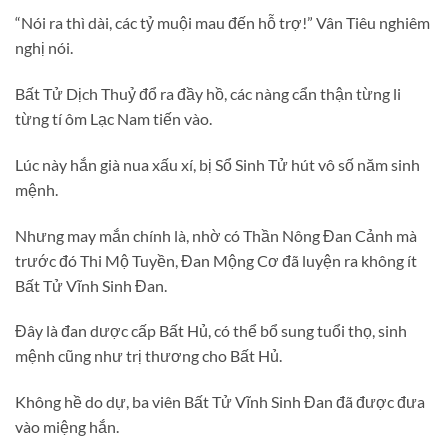
“Nói ra thì dài, các tỷ muội mau đến hỗ trợ!” Vân Tiêu nghiêm
nghị nói.
Bất Tử Dịch Thuỷ đổ ra đầy hồ, các nàng cẩn thận từng li
từng tí ôm Lạc Nam tiến vào.
Lúc này hắn già nua xấu xí, bị Sổ Sinh Tử hút vô số năm sinh
mệnh.
Nhưng may mắn chính là, nhờ có Thần Nông Đan Cảnh mà
trước đó Thi Mộ Tuyền, Đan Mộng Cơ đã luyện ra không ít
Bất Tử Vĩnh Sinh Đan.
Đây là đan dược cấp Bất Hủ, có thể bổ sung tuổi thọ, sinh
mệnh cũng như trị thương cho Bất Hủ.
Không hề do dự, ba viên Bất Tử Vĩnh Sinh Đan đã được đưa
vào miệng hắn.