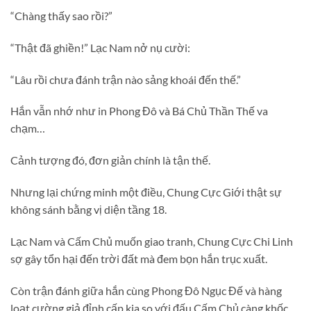
“Chàng thấy sao rồi?”
“Thật đã ghiền!” Lạc Nam nở nụ cười:
“Lâu rồi chưa đánh trận nào sảng khoái đến thế.”
Hắn vẫn nhớ như in Phong Đô và Bá Chủ Thần Thế va
chạm…
Cảnh tượng đó, đơn giản chính là tận thế.
Nhưng lại chứng minh một điều, Chung Cực Giới thật sự
không sánh bằng vị diện tầng 18.
Lạc Nam và Cấm Chủ muốn giao tranh, Chung Cực Chi Linh
sợ gây tổn hại đến trời đất mà đem bọn hắn trục xuất.
Còn trận đánh giữa hắn cùng Phong Đô Ngục Đế và hàng
loạt cường giả đỉnh cấp kia so với đấu Cấm Chủ càng khốc