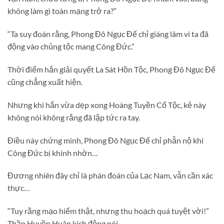
không làm gì toàn mạng trở ra?”
“Ta suy đoán rằng, Phong Đô Ngục Đế chỉ giáng lâm vì ta đã
động vào chủng tộc mang Công Đức.”
Thời điểm hắn giải quyết La Sát Hồn Tộc, Phong Đô Ngục Đế
cũng chẳng xuất hiện.
Nhưng khi hắn vừa dẹp xong Hoàng Tuyền Cổ Tộc, kẻ này
không nói không rằng đã lập tức ra tay.
Điều này chứng minh, Phong Đô Ngục Đế chỉ phẫn nộ khi
Công Đức bị khinh nhờn…
Đương nhiên đây chỉ là phán đoán của Lạc Nam, vẫn cần xác
thực…
“Tuy rằng mạo hiểm thật, nhưng thu hoạch quá tuyệt vời!”
Thần Huyền Huân kích động nói.