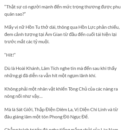
“Thật sự có người mạnh đến mức trọng thương được phu
quân sao?”
Mấy vị nữ Hồn Tu thở dài, thông qua Hồn Lực phản chiếu,
đem cảnh tượng tại Âm Gian từ đầu đến cuối tái hiện lại
trước mắt các tỷ muội.
“Hít!”
Dù là Hoài Khánh, Lâm Tích nghe tin mà đến sau khi thấy
những gì đã diễn ra vẫn hít một ngụm lãnh khí.
Không phải một nhân vật khiến Tông Chủ của các nàng ra
nông nổi như vậy…
Mà là Sát Giới, Thập Điện Diêm La, Vị Diện Chi Linh và từ
đâu giáng lâm một tôn Phong Đô Ngục Đế.
Chẳng trách trước đó nghe tiếng mắng chửi của Lạc Nam.