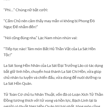
“Phì…” Chúng nữ bật cười:
“Cấm Chủ nên cảm thấy may mắn vì không bị Phong Đô
Ngục Đế nhắm đến!”
“Nói cũng đúng nha.” Lạc Nam nhún nhún vai:
“Tiếp tục nào! Tám món Bất Hủ Thần Vật của La Sát Hồn
Tộc!”
La Sát Song Hồn Nhãn của La Sát Đại Trưởng Lão có tác dụng
bắt giữ linh hồn, chuyển hoá thành La Sát Chi Hồn, vừa giúp
chủ nhân tu luyện và chiến đấu, vừa dùng để nuôi dưỡng ra
La Sát Hồn Quân.
Tử Toàn Cơ chủ tu Nhãn Thuật, vốn đã có Loạn Xích Tử Thần
Đồng tương thích với tử vong và hồn lực, Bạch Linh lại là
người có thuật Ngự Hồn Quân lợi hại nhất, tông môn cũng