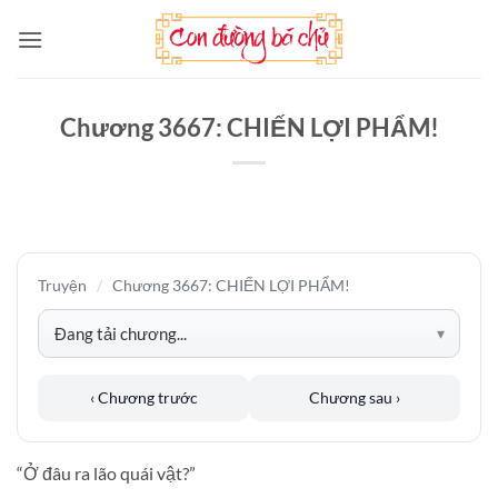
Bỏ
qua
nội
dung
Chương 3667: CHIẾN LỢI PHẨM!
Truyện
/
Chương 3667: CHIẾN LỢI PHẨM!
‹ Chương trước
Chương sau ›
“Ở đâu ra lão quái vật?”