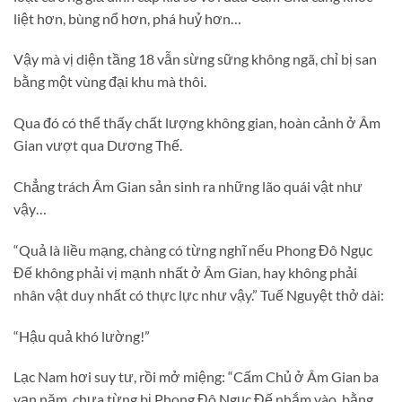
liệt hơn, bùng nổ hơn, phá huỷ hơn…
Vậy mà vị diện tầng 18 vẫn sừng sững không ngã, chỉ bị san
bằng một vùng đại khu mà thôi.
Qua đó có thể thấy chất lượng không gian, hoàn cảnh ở Âm
Gian vượt qua Dương Thế.
Chẳng trách Âm Gian sản sinh ra những lão quái vật như
vậy…
“Quả là liều mạng, chàng có từng nghĩ nếu Phong Đô Ngục
Đế không phải vị mạnh nhất ở Âm Gian, hay không phải
nhân vật duy nhất có thực lực như vậy.” Tuế Nguyệt thở dài:
“Hậu quả khó lường!”
Lạc Nam hơi suy tư, rồi mở miệng: “Cấm Chủ ở Âm Gian ba
vạn năm, chưa từng bị Phong Đô Ngục Đế nhắm vào, bằng