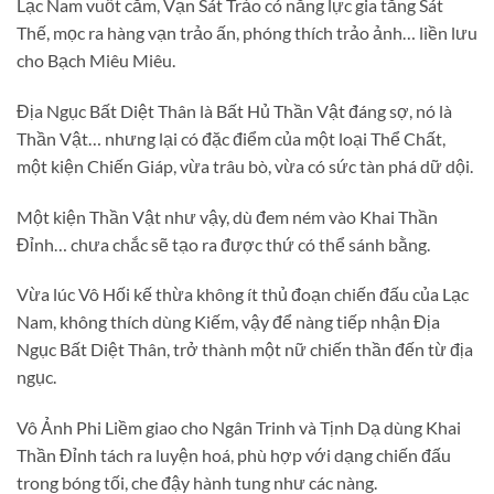
Lạc Nam vuốt cằm, Vạn Sát Trảo có năng lực gia tăng Sát
Thế, mọc ra hàng vạn trảo ấn, phóng thích trảo ảnh… liền lưu
cho Bạch Miêu Miêu.
Địa Ngục Bất Diệt Thân là Bất Hủ Thần Vật đáng sợ, nó là
Thần Vật… nhưng lại có đặc điểm của một loại Thể Chất,
một kiện Chiến Giáp, vừa trâu bò, vừa có sức tàn phá dữ dội.
Một kiện Thần Vật như vậy, dù đem ném vào Khai Thần
Đỉnh… chưa chắc sẽ tạo ra được thứ có thể sánh bằng.
Vừa lúc Vô Hối kế thừa không ít thủ đoạn chiến đấu của Lạc
Nam, không thích dùng Kiếm, vậy để nàng tiếp nhận Địa
Ngục Bất Diệt Thân, trở thành một nữ chiến thần đến từ địa
ngục.
Vô Ảnh Phi Liềm giao cho Ngân Trinh và Tịnh Dạ dùng Khai
Thần Đỉnh tách ra luyện hoá, phù hợp với dạng chiến đấu
trong bóng tối, che đậy hành tung như các nàng.