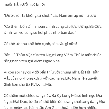
muốn hắn cường đại hơn.
“Được rồi, ta không từ chối!” Lạc Nam ấm áp nở nụ cười:
“Có thêm bốn Đỉnh hoàn chỉnh cung cấp lực lượng, Bá Cực
Đỉnh rạn vỡ cũng sẽ hồi phục như ban đầu.”
Có thê tử như thế bên cạnh, còn cầu gì nữa?
Bất Hủ Thần Vật của tên Ngục Lang Viêm Chủ là một chiếc
răng nanh tên gọi Viêm Ngục Nha.
Vì con sói này có ý đồ bẩn thỉu với chúng nữ, Bất Hủ Thần
Vật của nó không xứng với các nàng, Lạc Nam liền quyết
định ban cho Bá Kỵ Long Mã.
Có thêm một chiếc răng này, Bá Kỵ Long Mã sẽ lĩnh ngộ Địa
Ngục Đại Đạo, từ đó có thể biến đổi trạng thái sang dạng Địa
Ngục, ngày sau hành tẩu Âm Gian thuận tiện hơn nhiều.