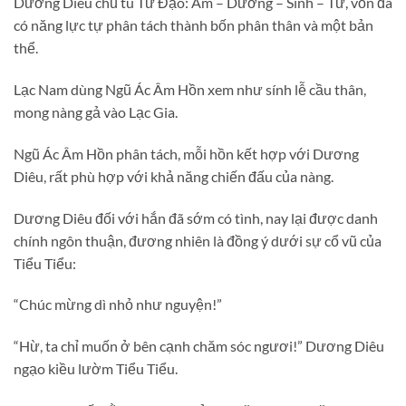
Dương Diêu chủ tu Tứ Đạo: Âm – Dương – Sinh – Tử, vốn đã
có năng lực tự phân tách thành bốn phân thân và một bản
thể.
Lạc Nam dùng Ngũ Ác Âm Hồn xem như sính lễ cầu thân,
mong nàng gả vào Lạc Gia.
Ngũ Ác Âm Hồn phân tách, mỗi hồn kết hợp với Dương
Diêu, rất phù hợp với khả năng chiến đấu của nàng.
Dương Diêu đối với hắn đã sớm có tình, nay lại được danh
chính ngôn thuận, đương nhiên là đồng ý dưới sự cổ vũ của
Tiểu Tiểu:
“Chúc mừng dì nhỏ như nguyện!”
“Hừ, ta chỉ muốn ở bên cạnh chăm sóc ngươi!” Dương Diêu
ngạo kiều lườm Tiểu Tiểu.