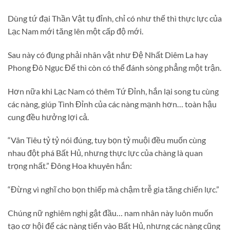
Dùng tứ đại Thần Vật tụ đỉnh, chỉ có như thế thì thực lực của
Lạc Nam mới tăng lên một cấp độ mới.
Sau này có đụng phải nhân vật như Đệ Nhất Diêm La hay
Phong Đô Ngục Đế thì còn có thể đánh sòng phẳng một trận.
Hơn nữa khi Lạc Nam có thêm Tứ Đỉnh, hắn lại song tu cùng
các nàng, giúp Tình Đỉnh của các nàng mạnh hơn… toàn hậu
cung đều hưởng lợi cả.
“Vân Tiêu tỷ tỷ nói đúng, tuy bọn tỷ muội đều muốn cùng
nhau đột phá Bất Hủ, nhưng thực lực của chàng là quan
trọng nhất.” Đông Hoa khuyên hắn:
“Đừng vì nghĩ cho bọn thiếp mà chậm trễ gia tăng chiến lực.”
Chúng nữ nghiêm nghị gật đầu… nam nhân này luôn muốn
tạo cơ hội để các nàng tiến vào Bất Hủ, nhưng các nàng cũng