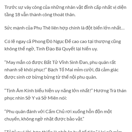
Trước sự vây công của những nhân vật đỉnh cấp nhất vị diện
tầng 18 vẫn thành công thoát thân.
Sức mạnh của Phu Thê liên hợp chính là đột biến lớn nhất…
Có lẽ ngay cả Phong Đô Ngục Đế cao cao tại thượng cũng
không thể ngờ, Tình Đạo Bá Quyết lại hiển uy.
“May mắn có được Bất Tử Vĩnh Sinh Đan, phu quân rất
nhanh sẽ khôi phục!” Bạch Tố Mai mỉm cười, đã cảm giác
được sinh cơ bừng bừng từ thể nội phu quân.
“Tịnh Âm Kính biểu hiện uy năng lớn nhất!” Hương Trà thán
phục nhìn Sở Y và Sở Miên nói:
“Phu quân đánh với Cấm Chủ rơi xuống hỗn độn một
chuyến, không ngờ nhặt được bảo vật.”
“Tỷ tỷ quá lời, bọn thiếp là nhờ ân huệ tổ tiên.” Hai nữ mỉm