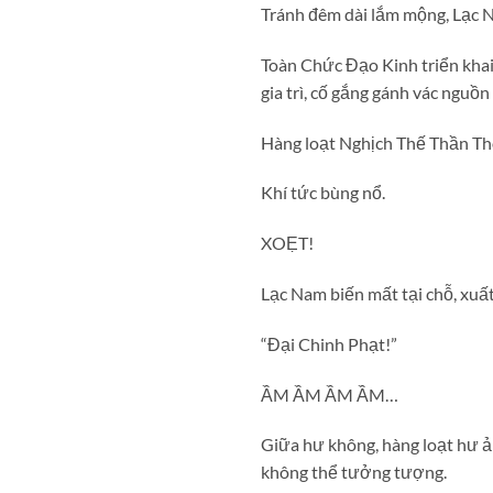
Tránh đêm dài lắm mộng, Lạc N
Toàn Chức Đạo Kinh triển kha
gia trì, cố gắng gánh vác nguồ
Hàng loạt Nghịch Thế Thần Thô
Khí tức bùng nổ.
XOẸT!
Lạc Nam biến mất tại chỗ, xuấ
“Đại Chinh Phạt!”
ẦM ẦM ẦM ẦM…
Giữa hư không, hàng loạt hư ả
không thể tưởng tượng.