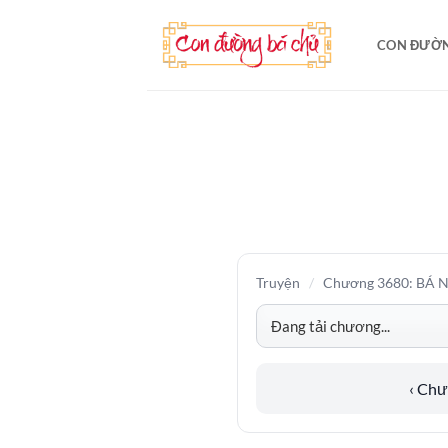
Bỏ
qua
CON ĐƯỜN
nội
dung
Truyện
/
Chương 3680: BÁ 
‹ Ch