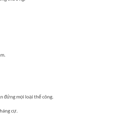
âm.
n đứng mọi loại thế công.
háng cự.