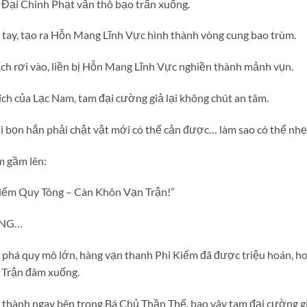
Đại Chinh Phạt vẫn thô bạo trấn xuống.
 tay, tạo ra Hỗn Mang Lĩnh Vực hình thành vòng cung bao trùm.
h rơi vào, liền bị Hỗn Mang Lĩnh Vực nghiền thành mảnh vụn.
ích của Lạc Nam, tam đại cường giả lại không chút an tâm.
i bọn hắn phải chật vật mới có thể cản được… làm sao có thể nhẹ
m gầm lên:
iếm Quy Tông – Càn Khôn Vạn Trận!”
ENG…
àn phá quy mô lớn, hàng vạn thanh Phi Kiếm đã được triệu hoán, 
 Trận đâm xuống.
hành ngay bên trong Bá Chủ Thần Thế, bao vây tam đại cường gi