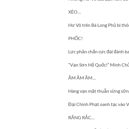
XÈO…
Hư Vô trên Bá Long Phủ bị thô
PHỐC!
Lực phản chấn cực đại đánh ba
“Vạn Sơn Hộ Quốc!” Minh Chủ 
ẦM ẦM ẦM…
Hàng vạn mặt thuẫn sừng sững 
Đại Chinh Phạt oanh tạc vào V
RĂNG RẮC…