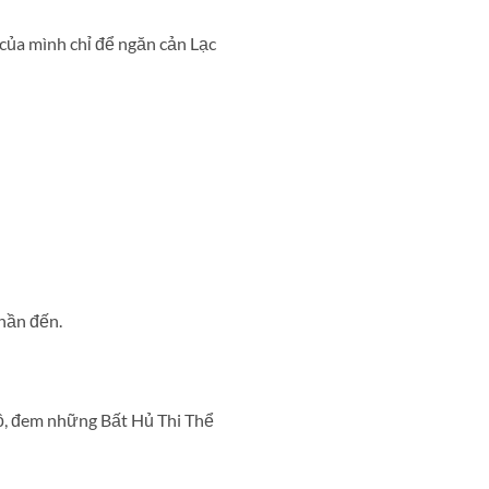
 của mình chỉ để ngăn cản Lạc
Thần đến.
lồ, đem những Bất Hủ Thi Thể