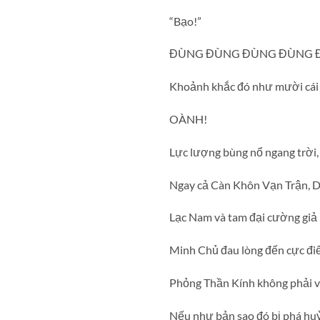
“Bạo!”
ĐÙNG ĐÙNG ĐÙNG ĐÙNG
Khoảnh khắc đó như mười cái đ
OÀNH!
Lực lượng bùng nổ ngang trời, 
Ngay cả Càn Khôn Vạn Trận, D
Lạc Nam và tam đại cường giả
Minh Chủ đau lòng đến cực điể
Phỏng Thần Kính không phải vô
Nếu như bản sao đó bị phá huỷ