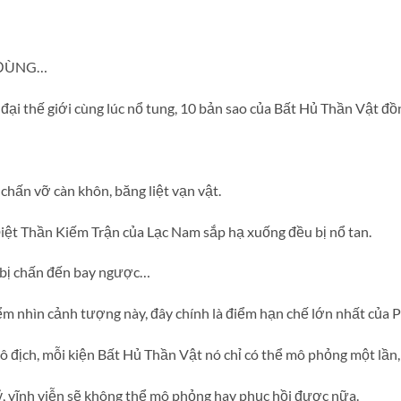
 ĐÙNG…
ại thế giới cùng lúc nổ tung, 10 bản sao của Bất Hủ Thần Vật đồn
chấn vỡ càn khôn, băng liệt vạn vật.
iệt Thần Kiếm Trận của Lạc Nam sắp hạ xuống đều bị nổ tan.
 bị chấn đến bay ngược…
m nhìn cảnh tượng này, đây chính là điểm hạn chế lớn nhất của 
 địch, mỗi kiện Bất Hủ Thần Vật nó chỉ có thể mô phỏng một lần, 
, vĩnh viễn sẽ không thể mô phỏng hay phục hồi được nữa.