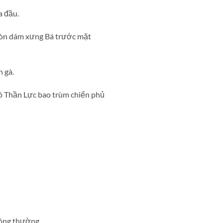
a đầu.
 còn dám xưng Bá trước mặt
 gà.
ô Thần Lực bao trùm chiến phủ
ông thường.