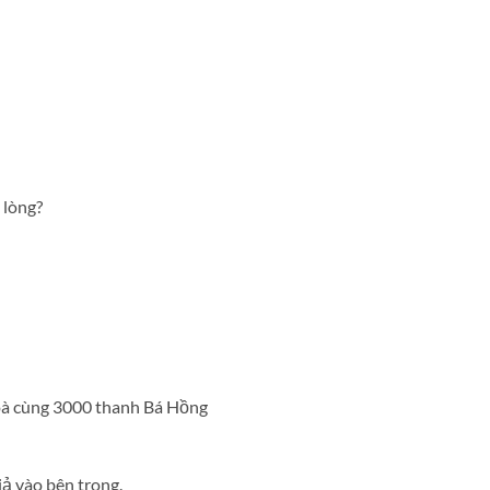
 lòng?
hoà cùng 3000 thanh Bá Hồng
ả vào bên trong.