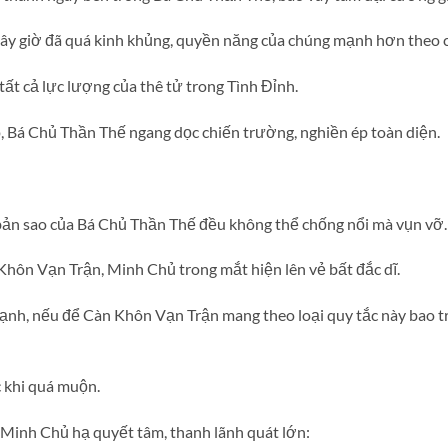
ây giờ đã quá kinh khủng, quyền năng của chúng mạnh hơn theo 
tất cả lực lượng của thê tử trong Tình Đỉnh.
, Bá Chủ Thần Thế ngang dọc chiến trường, nghiền ép toàn diện.
bản sao của Bá Chủ Thần Thế đều không thể chống nổi mà vụn vỡ.
Khôn Vạn Trận, Minh Chủ trong mắt hiện lên vẻ bất đắc dĩ.
nh, nếu để Càn Khôn Vạn Trận mang theo loại quy tắc này bao t
c khi quá muộn.
” Minh Chủ hạ quyết tâm, thanh lãnh quát lớn: