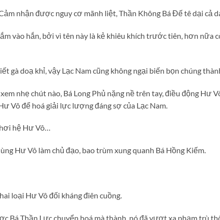
” Cảm nhận được nguy cơ mãnh liệt, Thần Không Bá Đế tê dại cả d
 vào hắn, bởi vì tên này là kẻ khiêu khích trước tiên, hơn nữa
t gà doạ khỉ, vậy Lạc Nam cũng không ngại biến bọn chúng thành
em nhẹ chút nào, Bá Long Phủ nặng nề trên tay, điều động Hư V
ư Vô để hoá giải lực lượng đáng sợ của Lạc Nam.
 chơi hệ Hư Vô…
dùng Hư Vô làm chủ đạo, bao trùm xung quanh Bá Hồng Kiếm.
hai loại Hư Vô đối kháng điên cuồng.
c Bá Thần Lực chuyển hoá mà thành, nó đã vượt xa phạm trù th