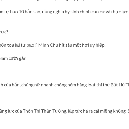
 tự bạo 10 bản sao, đồng nghĩa hy sinh chính căn cơ và thực lực
ược?
ổn toạ lại tự bạo!” Minh Chủ hít sâu một hơi uy hiếp.
 Nam cười gằn:
ịnh của hắn, chúng nữ nhanh chóng ném hàng loạt thi thể Bất Hủ 
g lực của Thôn Thi Thần Tướng, lập tức há ra cái miệng khổng 