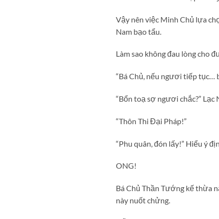
Vậy nên việc Minh Chủ lựa chọn
Nam bạo tẩu.
Làm sao không đau lòng cho đ
“Bá Chủ, nếu ngươi tiếp tục… b
“Bổn toạ sợ ngươi chắc?” Lạc
“Thôn Thi Đại Pháp!”
“Phu quân, đón lấy!” Hiểu ý đ
ONG!
Bá Chủ Thần Tướng kế thừa năn
này nuốt chửng.