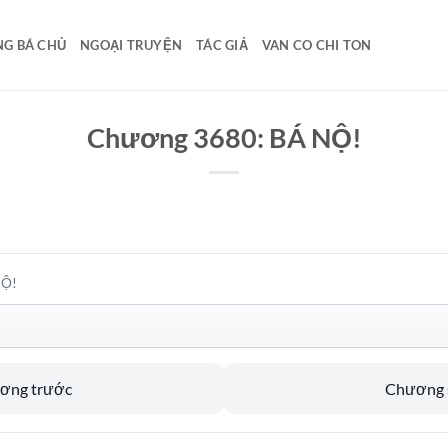
G BÁ CHỦ
NGOẠI TRUYỆN
TÁC GIẢ
VAN CO CHI TON
Chương 3680: BÁ NỘ!
NỘ!
ương trước
Chương s