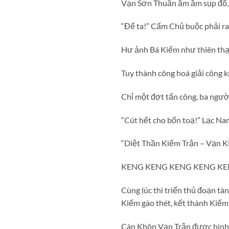
Vạn Sơn Thuẫn ầm ầm sụp đổ, 
“Để ta!” Cấm Chủ buộc phải ra
Hư ảnh Bá Kiếm như thiên thạc
Tuy thành công hoá giải công k
Chỉ một đợt tấn công, ba ngườ
“Cút hết cho bổn toạ!” Lạc Na
“Diệt Thần Kiếm Trận – Vạn K
KENG KENG KENG KENG K
Cùng lúc thi triển thủ đoạn t
Kiếm gào thét, kết thành Kiếm
Càn Khôn Vạn Trận được hình t