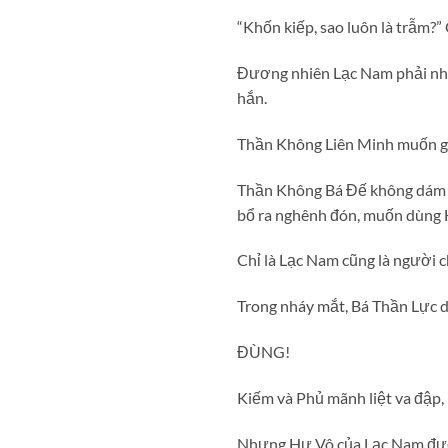
“Khốn kiếp, sao luôn là trẫm?
Đương nhiên Lạc Nam phải nhắm
hắn.
Thần Không Liên Minh muốn giế
Thần Không Bá Đế không dám x
bổ ra nghênh đón, muốn dùng H
Chỉ là Lạc Nam cũng là người
Trong nháy mắt, Bá Thần Lực 
ĐÙNG!
Kiếm và Phủ mãnh liệt va đập, 
Nhưng Hư Vô của Lạc Nam đượ