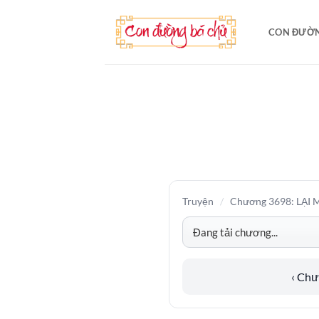
Bỏ
qua
CON ĐƯỜN
nội
dung
Truyện
/
Chương 3698: LẠI 
‹ Ch