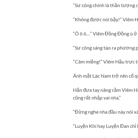
“Sư công chính là thần tượng c
“Không được nói bậy!” Viêm H
“Ô ô ô…” Viêm Đồng Đồng ú ớ 
“Sư công sáng tạo ra phương 
“Câm miệng!” Viêm Hậu trực ti
Ánh mắt Lạc Nam trở nên cổ qu
Hắn đưa tay nâng cằm Viêm Hậu 
cũng rất nhập vai nha.”
“Đừng nghe nha đầu này nói x
“Luyện Khí hay Luyện Đan chỉ 