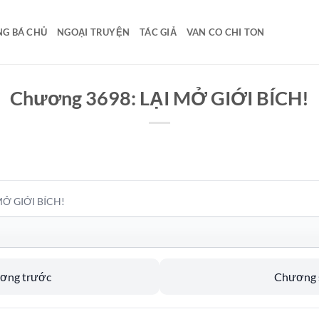
G BÁ CHỦ
NGOẠI TRUYỆN
TÁC GIẢ
VAN CO CHI TON
Chương 3698: LẠI MỞ GIỚI BÍCH!
MỞ GIỚI BÍCH!
ương trước
Chương s