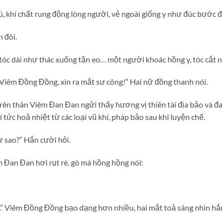
, khí chất rung động lòng người, vẻ ngoài giống y như đúc bước đ
h đôi.
tóc dài như thác xuống tận eo… một người khoác hồng y, tóc cắt 
Viêm Đồng Đồng, xin ra mắt sư công!” Hai nữ đồng thanh nói.
trên thân Viêm Đan Đan ngửi thấy hương vị thiên tài địa bảo và đ
c hoả nhiệt từ các loại vũ khí, pháp bảo sau khi luyện chế.
 sao?” Hắn cười hỏi.
 Đan Đan hơi rụt rè, gò má hồng hồng nói:
ư.” Viêm Đồng Đồng bạo dạng hơn nhiều, hai mắt toả sáng nhìn hắn