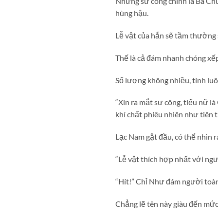
Nhưng sư công chính là Bá Chủ 
hùng hậu.
Lễ vật của hắn sẽ tầm thường 
Thế là cả đám nhanh chóng xế
Số lượng không nhiều, tính luôn
“Xin ra mắt sư công, tiểu nữ l
khí chất phiêu nhiên như tiên t
Lạc Nam gật đầu, có thể nhìn r
“Lễ vật thích hợp nhất với ngư
“Hít!” Chỉ Như đám người toàn
Chẳng lẽ tên này giàu đến mức