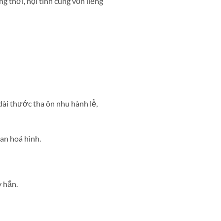
 thời, nội tình cùng vốn liếng
dài thước tha ôn nhu hành lễ,
an hoá hình.
 hắn.