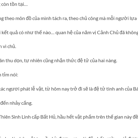
 còn tồn tại…
 theo môn đồ của mình tách ra, theo chủ công mà mỗi người lựa 
i kết quả có như thế nào… quan hệ của năm vị Cảnh Chủ đã không
 vì chủ.
ân thu dọn, tự nhiên cũng nhận thức đệ tử của hai nàng.
 tỉm nói:
c ngươi phát lễ vật, từ hôm nay trở đi sẽ là đệ tử tinh anh của Bá
 đến nhảy cẩng.
Thiên Sinh Linh cấp Bất Hủ, hầu hết vật phẩm trên thế gian này 