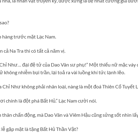
nha, là nhân vật truyền kỳ, được xưng là đệ nhất cường giả đương
sao?
p hàng trước mặt Lạc Nam.
 cả Na Tra thì có tất cả năm vị.
à Chỉ Như… đại đệ tử của Dao Vân sư phụ!” Một thiếu nữ mặc váy 
ử không nhiễm bụi trần, lại toả ra vài luồng khí tức lạnh lẽo.
a Chỉ Như không phải nhân loại, nàng là một đoá Thiên Cổ Tuyết L
ơi chính là đột phá Bất Hủ.” Lạc Nam cười nói.
 thân chấn động, mà Dao Vân và Viêm Hậu cũng sửng sốt nhìn lấy
 lễ gặp mặt là tặng Bất Hủ Thần Vật?