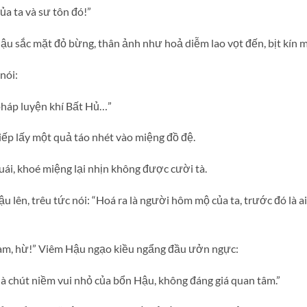
ủa ta và sư tôn đó!”
ậu sắc mặt đỏ bừng, thân ảnh như hoả diễm lao vọt đến, bịt kín
nói:
pháp luyện khí Bất Hủ…”
ếp lấy một quả táo nhét vào miệng đồ đệ.
ái, khoé miệng lại nhịn không được cười tà.
lên, trêu tức nói: “Hoá ra là người hôm mộ của ta, trước đó là a
àm, hừ!” Viêm Hậu ngạo kiều ngẩng đầu ưởn ngực:
là chút niềm vui nhỏ của bổn Hậu, không đáng giá quan tâm.”