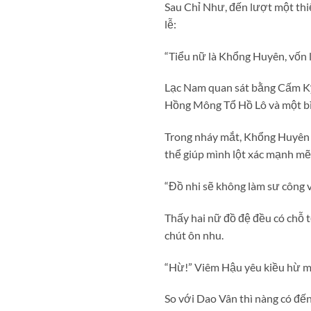
Sau Chỉ Như, đến lượt một thiế
lễ:
“Tiểu nữ là Khổng Huyên, vốn l
Lạc Nam quan sát bằng Cấm Kỵ
Hồng Mông Tổ Hồ Lô và một bì
Trong nháy mắt, Khổng Huyên c
thể giúp mình lột xác mạnh mẽ,
“Đồ nhi sẽ không làm sư công v
Thấy hai nữ đồ đệ đều có chỗ 
chút ôn nhu.
“Hừ!” Viêm Hậu yêu kiều hừ mộ
So với Dao Vân thì nàng có đến b