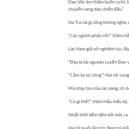
Dao Vân âm thầm buồn cười, lẩ
chuyển sang dạy chiến đấu.”
Na Tra cái gì cũng không nghe, 
“Các ngươi phản rồi!” Viêm Hậ
Lạc Nam giả vờ nghiêm túc, lấy r
“Đây là tài nguyên Luyện Đan v
“Cảm tạ sư công!” Hai nữ cung
Mà nhịp tim của các nàng, rõ r
“Có gì thế?” Viêm Hậu hiếu kỳ
Nhất thời liếm liếm bờ môi, ra 
Hai tỷ muội lập tức đem túi gi