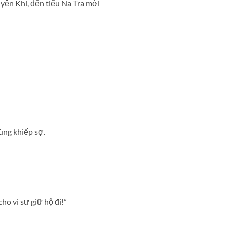
yện Khí, đến tiểu Na Tra mới
ùng khiếp sợ.
ho vi sư giữ hộ đi!”