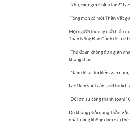
“Khụ, các ngươi hiểu lầm!” Lạc
“Tông môn có một Thần Vật gọi
Mọi người lúc này mới hiểu ra
Thần Nông Đan Cảnh để trở t
“Thủ đoạn không đơn giản nha
không thôi:
“Năm đó ta tìm kiếm vạn năm,
Lạc Nam vuốt cằm, với tư lịc
“Đội ơn sư công thành toàn!” 
Dù không phải dùng Thần Vật đ
nhất, nàng không dám cầu thê