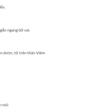
ến.
ngắn ngang bờ vai.
an dược, từ trên thân Viêm
 nói: