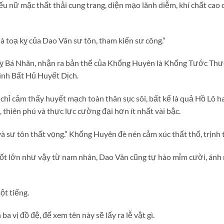
u nữ mặc thất thải cung trang, diện mạo lãnh diễm, khí chất cao
à toạ kỵ của Dao Vân sư tôn, tham kiến sư công.”
 Bá Nhãn, nhận ra bản thể của Khổng Huyên là Khổng Tước Thượn
nh Bất Hủ Huyết Dịch.
hỉ cảm thấy huyết mạch toàn thân sục sôi, bất kể là quả Hồ Lô ha
 thiên phú và thực lực cường đại hơn ít nhất vài bậc.
à sư tôn thất vọng.” Khổng Huyên đè nén cảm xúc thất thố, trịnh t
tốt lớn như vậy từ nam nhân, Dao Vân cũng tự hào mỉm cười, ánh 
t tiếng.
a vị đồ đệ, để xem tên này sẽ lấy ra lễ vật gì.