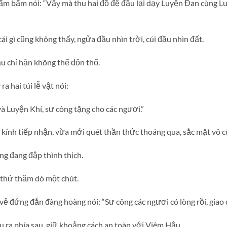
m bẩm nói: “Vậy mà thu hai đồ đệ đầu lại dạy Luyện Đan cùng Lu
cái gì cũng không thấy, ngửa đầu nhìn trời, cúi đầu nhìn đất.
u chỉ hận không thể độn thổ.
a hai túi lễ vật nói:
à Luyện Khí, sư công tặng cho các ngươi.”
 kính tiếp nhận, vừa mới quét thần thức thoáng qua, sắc mặt vô c
àng đang đập thình thịch.
, thử thăm dò một chút.
vẻ đứng đắn đàng hoàng nói: “Sư công các ngươi có lòng rồi, giao c
ấu ra phía sau, giữ khoảng cách an toàn với Viêm Hậu.