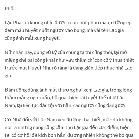
Phốc…
Lạc Phá Lôi không nhịn được xém chút phun máu, cưỡng ép
đem máu huyết nuốt ngược vào bụng, mà vài tên Lạc gia
cũng ánh mắt xung huyết.
Nữ nhân này, dùng vũ kỹ của chúng ta thì cũng thôi, lại mở
miệng chê bai công khai như vậy, thậm chí còn cố ý thua thiệt
trước mặt Huyết Nhị, rõ ràng là đang gián tiếp nhục nhã Lạc
gia.
Đám đông dùng ánh mắt thương hại xem Lạc gia, trong lòng
thầm mắng ngu xuẩn, bỏ qua thiên tài tuyệt thế như Lạc
Nam, lại liên tục đắc tội với hắn, các ngươi cũng đáng đời.
Cơ Nhã đối với Lạc Nam yêu đương tha thiết, mặc dù không
nói ra nhưng nàng cũng căm thù Lạc gia đến cực điểm, hiện
tại có cơ hội đả kích bọn hắn, đương nhiên không thể bỏ qua,