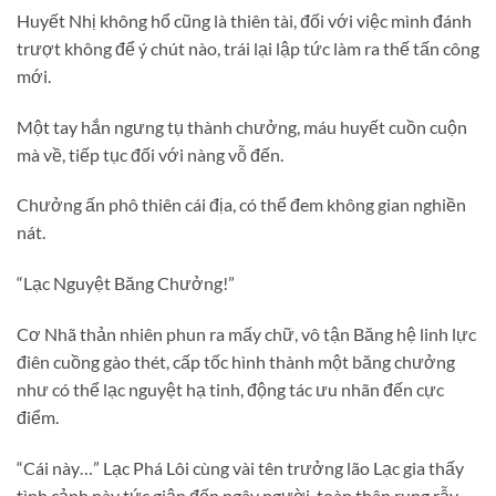
Huyết Nhị không hổ cũng là thiên tài, đối với việc mình đánh
trượt không để ý chút nào, trái lại lập tức làm ra thế tấn công
mới.
Một tay hắn ngưng tụ thành chưởng, máu huyết cuồn cuộn
mà về, tiếp tục đối với nàng vỗ đến.
Chưởng ấn phô thiên cái địa, có thể đem không gian nghiền
nát.
“Lạc Nguyệt Băng Chưởng!”
Cơ Nhã thản nhiên phun ra mấy chữ, vô tận Băng hệ linh lực
điên cuồng gào thét, cấp tốc hình thành một băng chưởng
như có thể lạc nguyệt hạ tinh, động tác ưu nhãn đến cực
điểm.
“Cái này…” Lạc Phá Lôi cùng vài tên trưởng lão Lạc gia thấy
tình cảnh này tức giận đến ngây người, toàn thân rung rẫy