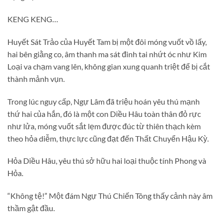
KENG KENG…
Huyết Sát Trảo của Huyết Tam bị một đôi móng vuốt vồ lấy,
hai bên giằng co, âm thanh ma sát đinh tai nhứt óc như Kim
Loại va chạm vang lên, không gian xung quanh triệt để bị cắt
thành mảnh vụn.
Trong lúc nguy cấp, Ngự Lâm đã triệu hoán yêu thú mạnh
thứ hai của hắn, đó là một con Diều Hâu toàn thân đỏ rực
như lửa, móng vuốt sắt lẹm được đúc từ thiên thạch kèm
theo hỏa diễm, thực lực cũng đạt đến Thất Chuyển Hậu Kỳ.
Hỏa Diều Hâu, yêu thú sở hữu hai loại thuộc tính Phong và
Hỏa.
“Không tệ!” Một đám Ngự Thú Chiến Tông thấy cảnh này âm
thầm gật đầu.