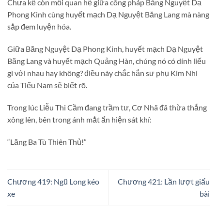
Chưa kể còn mối quan hệ giữa công pháp Băng Nguyệt Dạ
Phong Kinh cùng huyết mạch Dạ Nguyệt Băng Lang mà nàng
sắp đem luyện hóa.
Giữa Băng Nguyệt Dạ Phong Kinh, huyết mạch Dạ Nguyệt
Băng Lang và huyết mạch Quảng Hàn, chúng nó có dính liếu
gì với nhau hay không? điều này chắc hẳn sư phụ Kim Nhi
của Tiểu Nam sẽ biết rõ.
Trong lúc Liễu Thi Cầm đang trầm tư, Cơ Nhã đã thừa thắng
xông lên, bên trong ánh mắt ẩn hiện sát khí:
“Lăng Ba Tù Thiên Thủ!”
Chương 419: Ngũ Long kéo
Chương 421: Lần lượt giấu
xe
bài