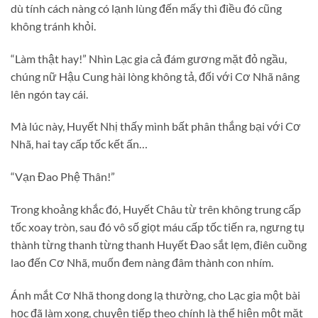
dù tính cách nàng có lạnh lùng đến mấy thì điều đó cũng
không tránh khỏi.
“Làm thật hay!” Nhìn Lạc gia cả đám gương mặt đỏ ngầu,
chúng nữ Hậu Cung hài lòng không tả, đối với Cơ Nhã nâng
lên ngón tay cái.
Mà lúc này, Huyết Nhị thấy mình bất phân thắng bại với Cơ
Nhã, hai tay cấp tốc kết ấn…
“Vạn Đao Phệ Thân!”
Trong khoảng khắc đó, Huyết Châu từ trên không trung cấp
tốc xoay tròn, sau đó vô số giọt máu cấp tốc tiến ra, ngưng tụ
thành từng thanh từng thanh Huyết Đao sắt lẹm, điên cuồng
lao đến Cơ Nhã, muốn đem nàng đâm thành con nhím.
Ánh mắt Cơ Nhã thong dong lạ thường, cho Lạc gia một bài
học đã làm xong, chuyện tiếp theo chính là thể hiện một mặt