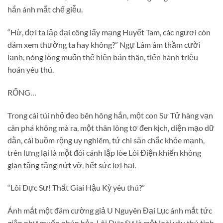
hắn ánh mắt chế giễu.
“Hừ, đợi ta lập đại công lấy mạng Huyết Tam, các ngươi còn
dám xem thường ta hay không?” Ngự Lâm âm thầm cười
lạnh, nóng lòng muốn thể hiện bản thân, tiến hành triệu
hoán yêu thú.
RỐNG…
Trong cái túi nhỏ đeo bên hông hắn, một con Sư Tử hàng vạn
cân phá không mà ra, một thân lông tơ đen kịch, diện mạo dữ
dằn, cái buồm rộng uy nghiêm, tứ chi săn chắc khỏe mạnh,
trên lưng lại là một đôi cánh lập lòe Lôi Điện khiến không
gian tầng tầng nứt vỡ, hết sức lợi hại.
“Lôi Dực Sư! Thất Giai Hậu Kỳ yêu thú?”
Ánh mắt một đám cường giả U Nguyên Đại Lục ánh mắt tức
giận như muốn phún hỏa, Lôi Dực Sư là một loài yêu thú tinh