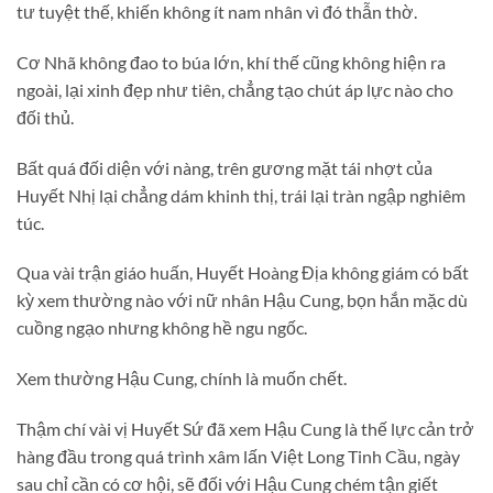
tư tuyệt thế, khiến không ít nam nhân vì đó thẫn thờ.
Cơ Nhã không đao to búa lớn, khí thế cũng không hiện ra
ngoài, lại xinh đẹp như tiên, chẳng tạo chút áp lực nào cho
đối thủ.
Bất quá đối diện với nàng, trên gương mặt tái nhợt của
Huyết Nhị lại chẳng dám khinh thị, trái lại tràn ngập nghiêm
túc.
Qua vài trận giáo huấn, Huyết Hoàng Địa không giám có bất
kỳ xem thường nào với nữ nhân Hậu Cung, bọn hắn mặc dù
cuồng ngạo nhưng không hề ngu ngốc.
Xem thường Hậu Cung, chính là muốn chết.
Thậm chí vài vị Huyết Sứ đã xem Hậu Cung là thế lực cản trở
hàng đầu trong quá trình xâm lấn Việt Long Tinh Cầu, ngày
sau chỉ cần có cơ hội, sẽ đối với Hậu Cung chém tận giết