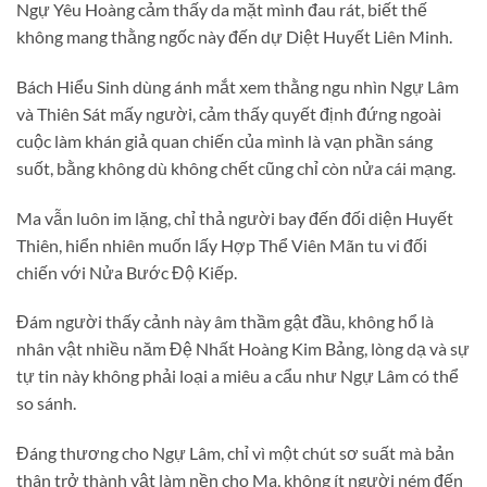
Ngự Yêu Hoàng cảm thấy da mặt mình đau rát, biết thế
không mang thằng ngốc này đến dự Diệt Huyết Liên Minh.
Bách Hiểu Sinh dùng ánh mắt xem thằng ngu nhìn Ngự Lâm
và Thiên Sát mấy người, cảm thấy quyết định đứng ngoài
cuộc làm khán giả quan chiến của mình là vạn phần sáng
suốt, bằng không dù không chết cũng chỉ còn nửa cái mạng.
Ma vẫn luôn im lặng, chỉ thả người bay đến đối diện Huyết
Thiên, hiển nhiên muốn lấy Hợp Thể Viên Mãn tu vi đối
chiến với Nửa Bước Độ Kiếp.
Đám người thấy cảnh này âm thầm gật đầu, không hổ là
nhân vật nhiều năm Đệ Nhất Hoàng Kim Bảng, lòng dạ và sự
tự tin này không phải loại a miêu a cẩu như Ngự Lâm có thể
so sánh.
Đáng thương cho Ngự Lâm, chỉ vì một chút sơ suất mà bản
thân trở thành vật làm nền cho Ma, không ít người ném đến