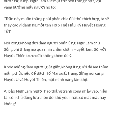
bước Độ Kiếp, Ngự Lâm sắc mặt trở nên trắng nhợt, vội
vàng hướng mấy người hô to:
“Trận này muốn thắng phải phân chia đối thủ thích hợp, ta sẽ
thay các vị đánh hạ một tên Hợp Thể Hậu Kỳ Huyết Hoàng
Tử!”
Nói xong không đợi đám người phản ứng, Ngự Lâm chủ
động phi thăng mà qua nhìn chằm chằm Huyết Tam, đối với
Huyết Thiên trước đó không thèm để ý.
Khóe miệng đám người giật giật, không ít người đã âm thầm
mắng chửi, nếu để Bạch Tố Mai xuất tràng, đừng nói cái gì
Huyết U và Huyết Thiên, một mình nàng làm thịt.
Ai bảo Ngự Lâm ngươi háo thắng tranh công nhảy vào, hiện
tại còn chủ động lựa chọn đối thủ yếu nhất, có mất mặt hay
không?