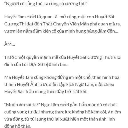
“Ngươi có sủng thú, ta cũng có cương thi!”
Huyết Tam cười tà, quan tài mở rộng, một con Huyết Sát
Cương Thi đạt đến Thất Chuyển Viên Mãn phá quan mà ra,
vươn lên nắm đấm kiên cố của mình hung hăng đấm đến…
ẦM…
Trước một quyền mạnh mẽ của Huyết Sát Cương Thi, tia lôi
đình của Lôi Dực Sư bị đánh tan.
Mà Huyết Tam cũng không đứng im một chỗ, thân hình hóa
thành Huyết Ảnh trực diện tập kích Ngự Lâm, một chiêu
Huyết Sát Trảo mang theo đầy trời sát khí.
“Muốn ám sát ta?” Ngự Lâm cười gằn, hắn mặc dù có chút
cuồng vọng tự đại nhưng thực lực không hề kém cõi, ý niệm
vừa động, từ túi sủng thú lại xuất hiện một thân ảnh linh
động hộ thân.