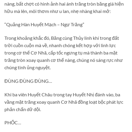
nàng, bất chợt có hình ảnh hai ánh trăng tròn băng giá hiện
hữu mà lên, môi thơm như u lan, nhẹ nhàng khai mở:
“Quảng Hàn Huyết Mạch – Ngự Trăng”
Trong khoảng khắc đó, Băng cùng Thủy linh khí trong đất
trời cuồn cuộn mà về, nhanh chóng kết hợp với linh lực
trong cơ thể Cơ Nhã, cấp tốc ngưng tụ mà thành ba mặt
trăng tròn xoay quanh cơ thể nàng, chúng nó sáng rực như
chúng tinh ủng nguyệt.
ĐÙNG ĐÙNG ĐÙNG…
Khi ba viên Huyết Châu trong tay Huyết Nhị đánh vào, ba
vầng mặt trăng xoay quanh Cơ Nhã đồng loạt bộc phát lực
phản chấn dữ dội.
PHỐC…