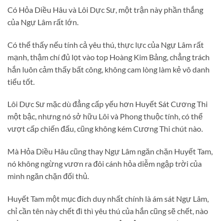
Có Hỏa Diều Hâu và Lôi Dực Sư, một trận này phần thắng
của Ngự Lâm rất lớn.
Có thể thấy nếu tính cả yêu thú, thực lực của Ngự Lâm rất
mạnh, thậm chí đủ lọt vào top Hoàng Kim Bảng, chẳng trách
hắn luôn cảm thấy bất công, không cam lòng làm kẻ vô danh
tiểu tốt.
Lôi Dực Sư mặc dù đẳng cấp yếu hơn Huyết Sát Cương Thi
một bậc, nhưng nó sở hữu Lôi và Phong thuộc tính, có thể
vượt cấp chiến đấu, cũng không kém Cương Thi chút nào.
Mà Hỏa Diều Hâu cũng thay Ngự Lâm ngăn chặn Huyết Tam,
nó không ngừng vươn ra đôi cánh hỏa diễm ngập trời của
mình ngăn chặn đối thủ.
Huyết Tam một mục đích duy nhất chính là ám sát Ngự Lâm,
chỉ cần tên này chết đi thì yêu thú của hắn cũng sẽ chết, nào