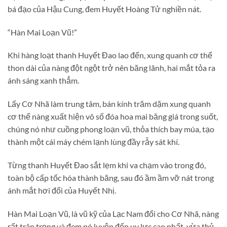
bá đạo của Hậu Cung, đem Huyết Hoàng Tử nghiền nát.
“Hàn Mai Loạn Vũ!”
Khi hàng loạt thanh Huyết Đao lao đến, xung quanh cơ thể
thon dài của nàng đột ngột trở nên băng lãnh, hai mắt tỏa ra
ánh sáng xanh thẳm.
Lấy Cơ Nhã làm trung tâm, bán kính trăm dặm xung quanh
cơ thể nàng xuất hiện vô số đóa hoa mai băng giá trong suốt,
chúng nó như cuồng phong loạn vũ, thỏa thích bay múa, tạo
thành một cái máy chém lạnh lùng đầy rẫy sát khí.
Từng thanh Huyết Đao sắt lẹm khi va chạm vào trong đó,
toàn bộ cấp tốc hóa thành băng, sau đó ầm ầm vỡ nát trong
ánh mắt hơi đổi của Huyết Nhị.
Hàn Mai Loạn Vũ, là vũ kỹ của Lạc Nam đổi cho Cơ Nhã, nàng
rất trân trọng và đem nó luyện đến uy lực cao nhất, vừa thủ