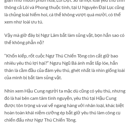
thông cả Lôi và Phong thuộc tính, tại U Nguyên Đại Lục cũng
là chủng loài hiếm hoi, cá thể không vượt quá mười, có thể
xem như loài ưu tú.
Vậy mà giờ đây bị Ngự Lâm bắt làm sủng vật, bọn hắn sao có
thể không phẫn nộ?
“Khốn kiếp, rốt cuộc Ngự Thú Chiến Tông còn cất giữ bao
nhiêu yêu thú lợi hại?” Ngưu Ngũ Bá ánh mắt lấp lóe, hắn
thân là cầm đầu của đám yêu thú, ghét nhất là nhìn giống loài
của mình bị bắt làm sủng vật.
Nhìn xem Hậu Cung người ta mặc dù cũng có yêu thú, nhưng
đó là hai bên cam tâm tình nguyện, yêu thú tại Hậu Cung
được tôn trọng và vai vế ngang hàng với nhân loại, khác biệt
hoàn toàn khái niệm cưỡng ép bắt giữ yêu thú làm công cụ
chiến đấu như Ngự Thú Chiến Tông.