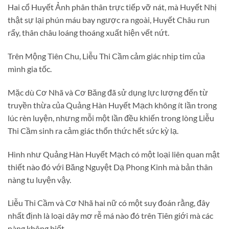
Hai cổ Huyết Ảnh phân thân trực tiếp vỡ nát, mà Huyết Nhị
thật sự lại phún máu bay ngược ra ngoài, Huyết Châu run
rẩy, thân châu loáng thoáng xuất hiện vết nứt.
Trên Mộng Tiên Chu, Liễu Thi Cầm cảm giác nhịp tim của
mình gia tốc.
Mặc dù Cơ Nhã và Cơ Băng đã sử dụng lực lượng đến từ
truyền thừa của Quảng Hàn Huyết Mạch không ít lần trong
lúc rèn luyện, nhưng mỗi một lần đều khiến trong lòng Liễu
Thi Cầm sinh ra cảm giác thổn thức hết sức kỳ lạ.
Hình như Quảng Hàn Huyết Mạch có một loại liên quan mật
thiết nào đó với Băng Nguyệt Dạ Phong Kinh mà bản thân
nàng tu luyện vậy.
Liễu Thi Cầm và Cơ Nhã hai nữ có một suy đoán rằng, đây
nhất định là loại dây mơ rễ má nào đó trên Tiên giới mà các
nàng không biết.