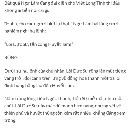
Bất quá Ngự Lâm đang đại diện cho Việt Long Tinh thi đấu,
không ai tiện nói cái gì.
“Haha, cho các ngươi biết lợi hại!” Ngự Lâm hài lòng cười,
nghiêm nghị hạ lệnh:
“Lôi Dực Sư, tấn công Huyết Tam!”
RỐNG…
Dưới sự hạ lệnh của chủ nhân, Lôi Dực Sư rống lên một tiếng
vang trời, đôi cánh trên lưng vũ động, hóa thành một tia lôi
đình hung hăng lao đến Huyết Tam.
Nằm trong lòng Liễu Ngọc Thanh, Tiểu Sư mở mắt nhìn một
chút, Lôi Dực Sư này mặc dù mạnh hơn nàng, nhưng xét về
thiên phú và huyết thống còn kém rất nhiều, chẳng đáng xem
trọng.