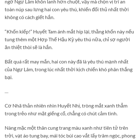
ngờ Ngự Lâm khôn lanh hơn chuột, vậy mà chọn vị trí an
toàn núp sau lưng hai con yêu thú, khiến đối thủ nhất thời
không có cách giết hắn.
“Khốn kiếp!” Huyết Tam ánh mắt híp lại, thằng khốn này nếu
tung thêm một Hợp Thể Hậu Kỳ yêu thú nữa, chỉ sợ người
ăn thiệt thòi sẽ là hắn.
Bất quá rất may mắn, hai con này đã là yêu thú mạnh nhất
của Ngự Lâm, trong lúc nhất thời kịch chiến khó phân thắng
bại.
…
Cơ Nhã thản nhiên nhìn Huyết Nhị, tròng mắt xanh thẳm
trong trẻo như mặt giếng cổ, chẳng có chút cảm tình.
Nàng mặc một thân cung trang màu xanh như tiên tử trên
trời, vạt áo tung bay, mái tóc búi cao vắt lấy trâm ngọc, phong