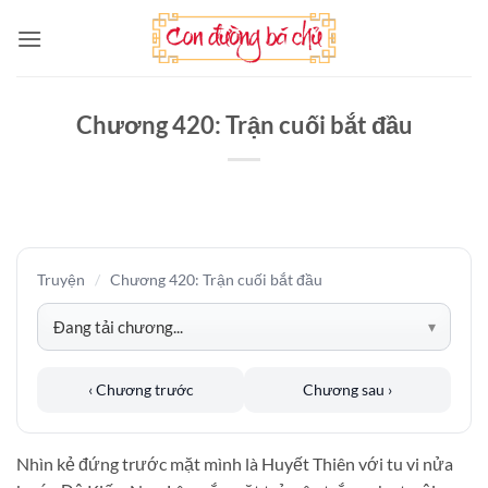
Bỏ
qua
nội
dung
Chương 420: Trận cuối bắt đầu
Truyện
/
Chương 420: Trận cuối bắt đầu
‹ Chương trước
Chương sau ›
Nhìn kẻ đứng trước mặt mình là Huyết Thiên với tu vi nửa