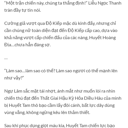
“Một trận chiến này, chúng ta thắng định!” Liễu Ngọc Thanh
tràn đầy tự tin nói.
Cường giả vượt qua Độ Kiếp mặc dù kinh đấy, nhưng chỉ
cần chúng nữ toàn diện đạt đến Độ Kiếp cấp cao, dựa vào
khả năng vượt cấp chiến đấu của các nàng, Huyết Hoàng
Địa…chưa hẳn đáng sợ.
…
“Làm sao…làm sao có thể? Làm sao ngươi có thể mạnh lên
như vậy?”
Ngự Lâm sắc mặt tái nhợt, ánh mắt như muốn lòi ra nhìn
chiến thú đạt đến Thất Giai Hậu Kỳ Hỏa Diều Hâu của mình
bị Huyết Tam thô bạo cầm lấy đôi cánh, bất lực dãy dùng
vùng vằng, không ngừng kêu lên thảm thiết.
Sau khi phục dụng giọt máu kia, Huyết Tam chiến lực bạo