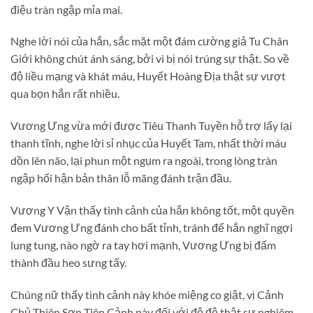
điệu tràn ngập mỉa mai.
Nghe lời nói của hắn, sắc mặt một đám cường giả Tu Chân
Giới không chút ánh sáng, bởi vì bị nói trúng sự thật. So về
độ liều mạng và khát máu, Huyết Hoàng Địa thật sự vượt
qua bọn hắn rất nhiều.
Vương Ưng vừa mới được Tiêu Thanh Tuyền hỗ trợ lấy lại
thanh tĩnh, nghe lời sỉ nhục của Huyết Tam, nhất thời máu
dồn lên não, lại phun một ngụm ra ngoài, trong lòng tràn
ngập hối hận bản thân lỗ mãng đánh trận đầu.
Vương Y Vận thấy tình cảnh của hắn không tốt, một quyền
đem Vương Ưng đánh cho bất tỉnh, tránh để hắn nghĩ ngợi
lung tung, nào ngờ ra tay hơi mạnh, Vương Ưng bị đấm
thành đầu heo sưng tấy.
Chúng nữ thấy tình cảnh này khóe miệng co giật, vị Cảnh
Chủ Thiên Sơn Tiên Cảnh này đối với đệ đệ thật sự nghiêm