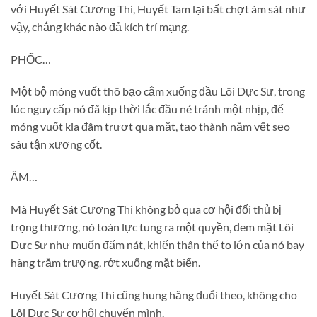
với Huyết Sát Cương Thi, Huyết Tam lại bất chợt ám sát như
vậy, chẳng khác nào đả kích trí mạng.
PHỐC…
Một bộ móng vuốt thô bạo cắm xuống đầu Lôi Dực Sư, trong
lúc nguy cấp nó đã kịp thời lắc đầu né tránh một nhịp, để
móng vuốt kia đâm trượt qua mặt, tạo thành năm vết sẹo
sâu tận xương cốt.
ẦM…
Mà Huyết Sát Cương Thi không bỏ qua cơ hội đối thủ bị
trọng thương, nó toàn lực tung ra một quyền, đem mặt Lôi
Dực Sư như muốn đấm nát, khiến thân thể to lớn của nó bay
hàng trăm trượng, rớt xuống mặt biển.
Huyết Sát Cương Thi cũng hung hăng đuổi theo, không cho
Lôi Dực Sư cơ hội chuyển mình.