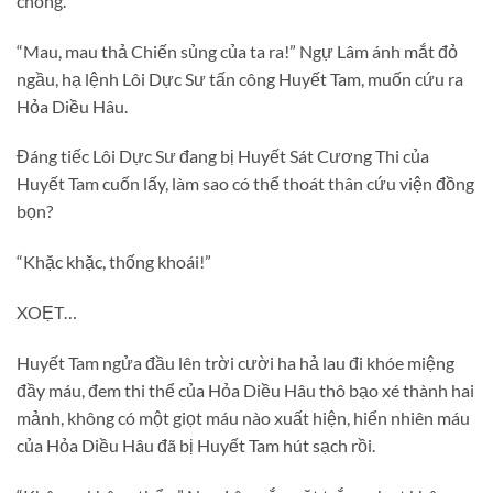
chóng.
“Mau, mau thả Chiến sủng của ta ra!” Ngự Lâm ánh mắt đỏ
ngầu, hạ lệnh Lôi Dực Sư tấn công Huyết Tam, muốn cứu ra
Hỏa Diều Hâu.
Đáng tiếc Lôi Dực Sư đang bị Huyết Sát Cương Thi của
Huyết Tam cuốn lấy, làm sao có thể thoát thân cứu viện đồng
bọn?
“Khặc khặc, thống khoái!”
XOẸT…
Huyết Tam ngửa đầu lên trời cười ha hả lau đi khóe miệng
đầy máu, đem thi thể của Hỏa Diều Hâu thô bạo xé thành hai
mảnh, không có một giọt máu nào xuất hiện, hiển nhiên máu
của Hỏa Diều Hâu đã bị Huyết Tam hút sạch rồi.