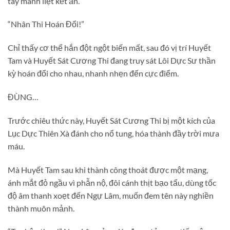
tay mãnh liệt kết ấn.
“Nhân Thi Hoán Đổi!”
Chỉ thấy cơ thể hắn đột ngột biến mất, sau đó vị trí Huyết
Tam và Huyết Sát Cương Thi đang truy sát Lôi Dực Sư thần
kỳ hoán đổi cho nhau, nhanh nhẹn đến cực điểm.
ĐÙNG…
Trước chiêu thức này, Huyết Sát Cương Thi bị một kích của
Lục Dực Thiên Xà đánh cho nổ tung, hóa thành đầy trời mưa
máu.
Mà Huyết Tam sau khi thành công thoát được một mạng,
ánh mắt đỏ ngầu vì phẫn nộ, đôi cánh thịt bạo tẩu, dùng tốc
độ âm thanh xoẹt đến Ngự Lâm, muốn đem tên này nghiền
thành muôn mảnh.