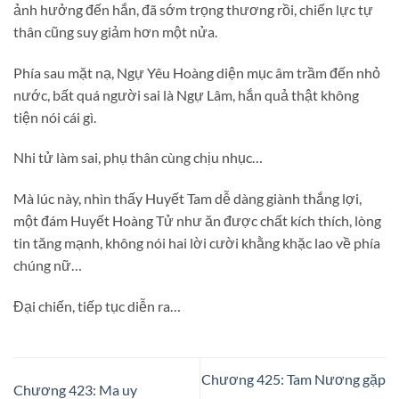
ảnh hưởng đến hắn, đã sớm trọng thương rồi, chiến lực tự
thân cũng suy giảm hơn một nửa.
Phía sau mặt nạ, Ngự Yêu Hoàng diện mục âm trầm đến nhỏ
nước, bất quá người sai là Ngự Lâm, hắn quả thật không
tiện nói cái gì.
Nhi tử làm sai, phụ thân cùng chịu nhục…
Mà lúc này, nhìn thấy Huyết Tam dễ dàng giành thắng lợi,
một đám Huyết Hoàng Tử như ăn được chất kích thích, lòng
tin tăng mạnh, không nói hai lời cười khằng khặc lao về phía
chúng nữ…
Đại chiến, tiếp tục diễn ra…
Chương 425: Tam Nương gặp
Chương 423: Ma uy