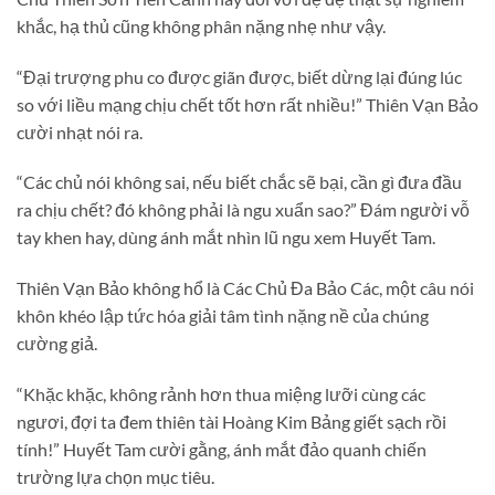
khắc, hạ thủ cũng không phân nặng nhẹ như vậy.
“Đại trượng phu co được giãn được, biết dừng lại đúng lúc
so với liều mạng chịu chết tốt hơn rất nhiều!” Thiên Vạn Bảo
cười nhạt nói ra.
“Các chủ nói không sai, nếu biết chắc sẽ bại, cần gì đưa đầu
ra chịu chết? đó không phải là ngu xuẩn sao?” Đám người vỗ
tay khen hay, dùng ánh mắt nhìn lũ ngu xem Huyết Tam.
Thiên Vạn Bảo không hổ là Các Chủ Đa Bảo Các, một câu nói
khôn khéo lập tức hóa giải tâm tình nặng nề của chúng
cường giả.
“Khặc khặc, không rảnh hơn thua miệng lưỡi cùng các
ngươi, đợi ta đem thiên tài Hoàng Kim Bảng giết sạch rồi
tính!” Huyết Tam cười gằng, ánh mắt đảo quanh chiến
trường lựa chọn mục tiêu.