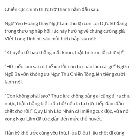
Chiến cục chính thức trở thành năm đấu sáu.
Ngự Yêu Hoàng thay Ngự Lâm thu lại con Lôi Dực Sư đang
trọng thương hấp hối, lúc này hướng về chúng cường giả
Việt Long Tinh hít sâu một hơi chắp tay nói:
“Khuyển tử háo thắng mất khôn, thật tình xin lỗi chư vị!”
“Hừ, nếu làm sai có thể xin lỗi, còn tu chân làm cái gì?” Ngưu
Ngũ Bá vốn không ưa Ngự Thú Chiến Tông, lên tiếng cười
lạnh nói.
“Còn không phải sao? Thực lực không bằng ai cũng đi ra chịu
nhục, thật chẳng biết xấu hổ! nếu là ta trực tiếp đâm đầu
chết cho rồi!” Quy Linh Lão Nhân cái miệng cực độc, vừa nói
xong Ngự Lâm đã tức giận đến mức thổ huyết.
Hắn ký khế ước cùng yêu thú, Hỏa Diều Hâu chết đi cũng