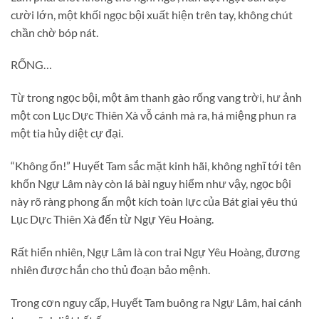
cười lớn, một khối ngọc bội xuất hiện trên tay, không chút
chần chờ bóp nát.
RỐNG…
Từ trong ngọc bội, một âm thanh gào rống vang trời, hư ảnh
một con Lục Dực Thiên Xà vỗ cánh mà ra, há miệng phun ra
một tia hủy diệt cự đại.
“Không ổn!” Huyết Tam sắc mặt kinh hãi, không nghĩ tới tên
khốn Ngự Lâm này còn lá bài nguy hiểm như vậy, ngọc bội
này rõ ràng phong ấn một kích toàn lực của Bát giai yêu thú
Lục Dực Thiên Xà đến từ Ngự Yêu Hoàng.
Rất hiển nhiên, Ngự Lâm là con trai Ngự Yêu Hoàng, đương
nhiên được hắn cho thủ đoạn bảo mệnh.
Trong cơn nguy cấp, Huyết Tam buông ra Ngự Lâm, hai cánh