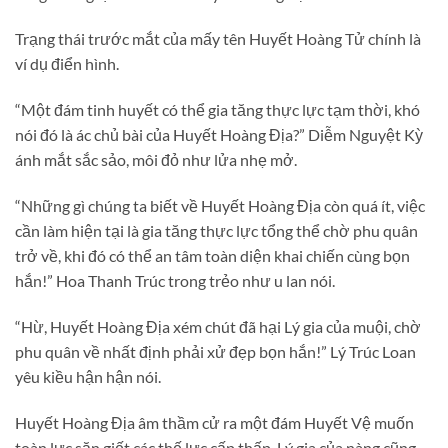
Trạng thái trước mắt của mấy tên Huyết Hoàng Tử chính là
ví dụ điển hình.
“Một đám tinh huyết có thể gia tăng thực lực tạm thời, khó
nói đó là ác chủ bài của Huyết Hoàng Địa?” Diễm Nguyệt Kỳ
ánh mắt sắc sảo, môi đỏ như lửa nhẹ mở.
“Những gì chúng ta biết về Huyết Hoàng Địa còn quá ít, việc
cần làm hiện tại là gia tăng thực lực tổng thể chờ phu quân
trở về, khi đó có thể an tâm toàn diện khai chiến cùng bọn
hắn!” Hoa Thanh Trúc trong trẻo như u lan nói.
“Hừ, Huyết Hoàng Địa xém chút đã hại Lý gia của muội, chờ
phu quân về nhất định phải xử đẹp bọn hắn!” Lý Trúc Loan
yêu kiều hận hận nói.
Huyết Hoàng Địa âm thầm cử ra một đám Huyết Vệ muốn
toàn lực săn giết các thế lực cấp thấp, Lý gia của nàng cũng