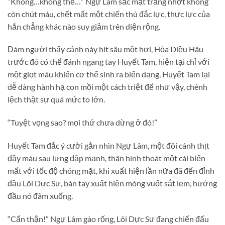
“Không…không thể…” Ngự Lâm sắc mặt trắng nhợt không
còn chút máu, chết mất một chiến thú đắc lực, thực lực của
hắn chẳng khác nào suy giảm trên diện rộng.
Đám người thấy cảnh này hít sâu một hơi, Hỏa Diều Hâu
trước đó có thể đánh ngang tay Huyết Tam, hiện tại chỉ với
một giọt máu khiến cơ thể sinh ra biến dạng, Huyết Tam lại
dễ dàng hành hạ con mồi một cách triệt để như vậy, chênh
lệch thật sự quá mức to lớn.
“Tuyệt vọng sao? mọi thứ chưa dừng ở đó!”
Huyết Tam đắc ý cười gằn nhìn Ngự Lâm, một đôi cánh thịt
đầy máu sau lưng đập mạnh, thân hình thoát một cái biến
mất với tốc độ chóng mặt, khi xuất hiện lần nữa đã đến đỉnh
đầu Lôi Dực Sư, bàn tay xuất hiện móng vuốt sắt lẹm, hướng
đầu nó đâm xuống.
“Cẩn thận!” Ngự Lâm gào rống, Lôi Dực Sư đang chiến đấu