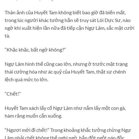
Thân ảnh của Huyết Tam không biết bao giờ đã biến mất,
trong lúc người khác tưởng hắn sẽ truy sát Lôi Dực Sư, nào
ngờ khi xuất hiện lần nữa đã tiếp cận Ngự Lâm, sắc mặt cười
tà.
“Khặc khặc, bất ngờ không?”
Ngự Lâm hình thể cũng cao lớn, nhưng ở trước mặt trạng
thái cường hóa như ác quỷ của Huyết Tam, thật sự chênh
lệch quá mức to lớn.
“Chết!”
Huyết Tam xách lấy cổ Ngự Lâm như nắm lấy một con gà,
hàm răng muốn cắn xuống.
“Ngươi mới đi chết!” Trong khoảng khắc tưởng chừng Ngự
Lâm phải chết không thể nghi ngờ, hắn đột ngột oán độc