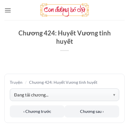
Bỏ
qua
nội
dung
Chương 424: Huyết Vương tinh
huyết
Truyện
/
Chương 424: Huyết Vương tinh huyết
‹ Chương trước
Chương sau ›