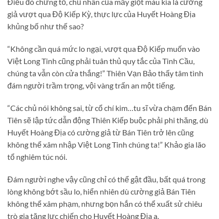
Điều đó chứng tỏ, chủ nhân của mấy giọt máu kia là cường
giả vượt qua Độ Kiếp Kỳ, thực lực của Huyết Hoàng Địa
khủng bố như thế sao?
“Không cần quá mức lo ngại, vượt qua Độ Kiếp muốn vào
Việt Long Tinh cũng phải tuân thủ quy tắc của Tinh Cầu,
chúng ta vẫn còn cửa thắng!” Thiên Vạn Bảo thấy tâm tình
đám người trầm trọng, vội vàng trấn an một tiếng.
“Các chủ nói không sai, từ cổ chí kim…tu sĩ vừa chạm đến Bán
Tiên sẽ lập tức dẫn động Thiên Kiếp buộc phải phi thăng, dù
Huyết Hoàng Địa có cường giả từ Bán Tiên trở lên cũng
không thể xâm nhập Việt Long Tinh chúng ta!” Khảo gia lão
tổ nghiêm túc nói.
Đám người nghe vậy cũng chỉ có thể gật đầu, bất quá trong
lòng không bớt sầu lo, hiển nhiên dù cường giả Bán Tiên
không thể xâm phạm, nhưng bọn hắn có thể xuất sử chiêu
trò gia tăng lực chiến cho Huyết Hoàng Địa a.