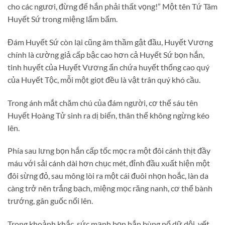
cho các ngươi, đừng để hắn phải thất vọng!” Một tên Tứ Tâm
Huyết Sứ trong miệng lẩm bẩm.
Đám Huyết Sứ còn lại cũng âm thầm gật đầu, Huyết Vương
chính là cường giả cấp bậc cao hơn cả Huyết Sứ bọn hắn,
tinh huyết của Huyết Vương ẩn chứa huyết thống cao quý
của Huyết Tộc, mỗi một giọt đều là vật trân quý khó cầu.
Trong ánh mắt chăm chú của đám người, cơ thể sáu tên
Huyết Hoàng Tử sinh ra dị biến, thân thể không ngừng kéo
lên.
Phía sau lưng bọn hắn cấp tốc mọc ra một đôi cánh thịt đầy
máu với sải cánh dài hơn chục mét, đỉnh đầu xuất hiện một
đôi sừng đỏ, sau mông lòi ra một cái đuôi nhọn hoắc, làn da
càng trở nên trắng bạch, miệng mọc răng nanh, cơ thể bành
trướng, gân guốc nổi lên.
Trong khoảnh khắc, sức mạnh bọn hắn bùng nổ dữ dội, vết