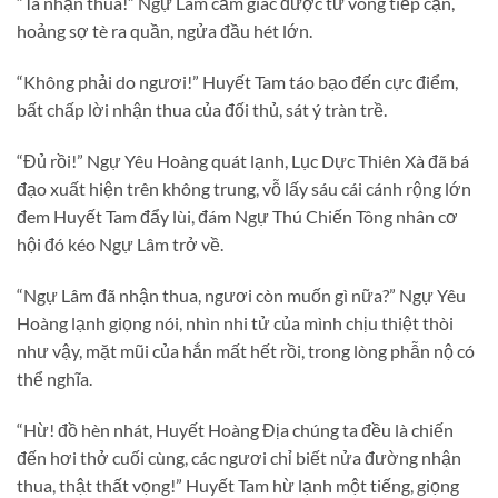
“Ta nhận thua!” Ngự Lâm cảm giác được tử vong tiếp cận,
hoảng sợ tè ra quần, ngửa đầu hét lớn.
“Không phải do ngươi!” Huyết Tam táo bạo đến cực điểm,
bất chấp lời nhận thua của đối thủ, sát ý tràn trề.
“Đủ rồi!” Ngự Yêu Hoàng quát lạnh, Lục Dực Thiên Xà đã bá
đạo xuất hiện trên không trung, vỗ lấy sáu cái cánh rộng lớn
đem Huyết Tam đẩy lùi, đám Ngự Thú Chiến Tông nhân cơ
hội đó kéo Ngự Lâm trở về.
“Ngự Lâm đã nhận thua, ngươi còn muốn gì nữa?” Ngự Yêu
Hoàng lạnh giọng nói, nhìn nhi tử của mình chịu thiệt thòi
như vậy, mặt mũi của hắn mất hết rồi, trong lòng phẫn nộ có
thể nghĩa.
“Hừ! đồ hèn nhát, Huyết Hoàng Địa chúng ta đều là chiến
đến hơi thở cuối cùng, các ngươi chỉ biết nửa đường nhận
thua, thật thất vọng!” Huyết Tam hừ lạnh một tiếng, giọng