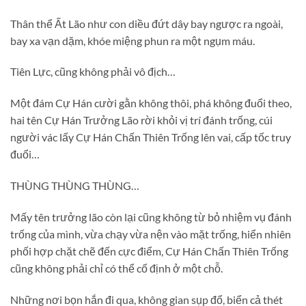
Thân thể Ất Lão như con diều đứt dây bay ngược ra ngoài,
bay xa vạn dặm, khóe miệng phun ra một ngụm máu.
Tiên Lực, cũng không phải vô địch…
Một đám Cự Hán cười gằn không thôi, phá không đuổi theo,
hai tên Cự Hán Trưởng Lão rời khỏi vị trí đánh trống, cúi
người vác lấy Cự Hán Chấn Thiên Trống lên vai, cấp tốc truy
đuổi…
THÙNG THÙNG THÙNG…
Mấy tên trưởng lão còn lại cũng không từ bỏ nhiệm vụ đánh
trống của mình, vừa chạy vừa nện vào mặt trống, hiển nhiên
phối hợp chặt chẽ đến cực điểm, Cự Hán Chấn Thiên Trống
cũng không phải chỉ có thể cố định ở một chỗ.
Những nơi bọn hắn đi qua, không gian sụp đổ, biển cả thét