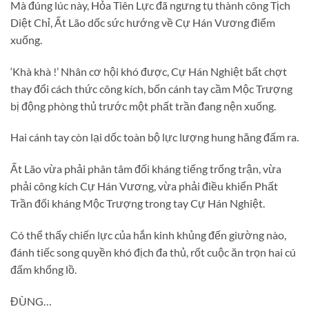
Mà đúng lúc này, Hỏa Tiên Lực đã ngưng tụ thành công Tịch
Diệt Chỉ, Ất Lão dốc sức hướng về Cự Hán Vương điểm
xuống.
‘Khà khà !’ Nhân cơ hội khó được, Cự Hán Nghiệt bất chợt
thay đổi cách thức công kích, bốn cánh tay cầm Mộc Trượng
bị động phòng thủ trước một phất trần đang nện xuống.
Hai cánh tay còn lại dốc toàn bộ lực lượng hung hăng đấm ra.
Ất Lão vừa phải phân tâm đối kháng tiếng trống trận, vừa
phải công kích Cự Hán Vương, vừa phải điều khiển Phất
Trần đối kháng Mộc Trượng trong tay Cự Hán Nghiệt.
Có thể thấy chiến lực của hắn kinh khủng đến giường nào,
đánh tiếc song quyền khó địch đa thủ, rốt cuộc ăn trọn hai cú
đấm khổng lồ.
ĐÙNG…