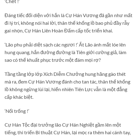
‘Chết !’
Đáng tiếc đối diện với hắn là Cự Hán Vương đã gần như mất
đi lý trí, không nói hai lời, thân thể khổng lồ bao phủ đầy rẫy
gai nhọn, Cự Hán Liên Hoàn Đấm cấp tốc triển khai.
‘Lão phu phải diệt sạch các ngươi !’ Ất Lão ánh mắt lóe lên
hung quang, hắn đường đường là Tiên giới cường giả, làm
sao có thể khuất phục trước một đám mọi rợ?
Tầng tầng lớp lớp Xích Diễm Chưởng hung hăng gào thét
mà ra, đem Cự Hán Vương đánh cho tan tác, thân thể khổng
lồ không ngừng lùi lại, hiển nhiên Tiên Lực vẫn là một đẳng
cấp khác biệt.
‘Nổi trống !’
Cự Hán Tộc đại trưởng lão Cự Hán Nghiệt gầm lên một
tiếng, thi triển Bí thuật Cự Hán, lại mọc ra thêm hai cánh tay,