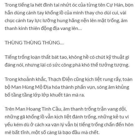
Trong tiếng la hét đinh tai nhứt óc của từng tên Cự Hán, bọn
hắn dùng cánh tay khổng lồ của mình thay cho dùi cui, vài
chục cánh tay lực lưỡng hung hăng nện lên mặt trống, âm
thanh kinh thiên động địa vang lên…
THÙNG THÙNG THÙNG…
Tiếng trống loạn thất bát tao, không hề có chút kỹ thuật gì
đáng nói, nhưng lại có sức công phá khó thể tưởng tượng.
Trong khoảnh khắc, Thạch Điện cũng kịch liệt rung rẩy, toàn
bộ Man Hùng Mộ Địa hóa thành phấn vụn, sóng âm khủng
bố tầng tầng lớp lớp khuết tán mà ra.
Trên Man Hoang Tinh Cầu, âm thanh trống trận vang dội,
những gã khổng lồ vẫn kịch liệt đánh trống, những kẻ tu vi
yếu kém dù ở cách xa vạn lý vẫn bị tiếng trống chấn đến hôn
mê bất tĩnh, một số càng là bạo đầu mà chết.