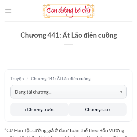
Bỏ
qua
nội
dung
Chương 441: Ất Lão điên cuồng
Truyện
/
Chương 441: Ất Lão điên cuồng
‹ Chương trước
Chương sau ›
“Cự Hán Tộc cường giả ở đâu? toàn thể theo Bổn Vương