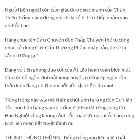
Người bên ngoài còn cảm giác được sức mạnh của Chấn
Thiên Trống, càng đừng nói chi là kẻ bị trực tiếp nhắm vào
như Ất Lão.
Hàng chục tên Cửu Chuyển đến Thập Chuyển thể tu cùng
nhau sử dụng Cực Cấp Thượng Phẩm pháp bảo, đó sẽ là
cảnh tượng gì ?
Dáng vẻ tiên phong đạo cốt của Ất Lão hoàn toàn biến mất,
đầu tóc đỏ ngầu, đôi mắt xung huyết, cưỡng ép ngăn cản
thần kinh đang nhứt nhói hết sức kịch liệt của mình.
Tiếng trống này vậy mà không chút ảnh hưởng đến Cự Hán
Tộc, bọn hắn hăng say vỗ trống, Cự Hán Vương cùng Cự
Hán Nghiệt cũng không rảnh rỗi, toàn lực ép sát Ất Lão, công
kích liên miên bất tuyệt đánh ra.
THÙNG THÙNG THÙNG…tiếng trống vẫn liên miên bất