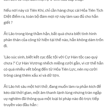
Nếu nơi này có Tiên Khí, chỉ cần hàng chục cái Hỏa Tiên Tịch
Diệt điểm ra, toàn bộ đám mọi rợ này làm sao đủ cho hắn
giết ?
Ất Lão trong lòng thầm hận, bất quá chưa biết tình hình
phân thân của công tử hiện tại thế nào, hắn không dám trốn
đi.
‘Lão súc sinh, biết kết cục đắc tội với Cự Hán tộc cao quý
chưa ?’ Cự Hán Vương nhếch miệng cười gằn, vì cơ thể hắn
có quá nhiều vết bỏng đến từ Hỏa Tiên Lực, nên nụ cười
trông càng thêm xấu xí và dữ tợn.
Ất Lão hít sâu một hơi thở, đang muốn làm ra phản kích để
kéo dài thời gian, một âm thanh lạnh lùng nhưng tràn ngập
uy nghiêm đã thông qua một loại bí pháp nào đó trực tiếp
truyền vào đầu hắn :