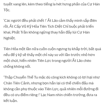
tuyệt vang lên, kèm theo tiếng la hét hưng phấn của Cự Hán
Tộc.
‘Các ngươi đều phải chết !’ Ất Lão cảm thấy mình sắp điên
rồi, Ất Cấp Vũ Kỹ Hỏa Tiên Tịch Diệt Chỉ buộc phải triển
khai, Phất Trần không ngừng thay hắn đẩy lùi Cự Hán
Nghiệt.
Tiên Hỏa một lần nữa cuồn cuộn ngưng tụ khắp trời, bất quá
nếu để ý kỹ sẽ thấy một chỉ này so với lần trước nhỏ hơn
một chút, hiển nhiên Tiên Lực trong người Ất Lão chèo
chống không nổi.
‘Thập Chuyển Thể Tu mặc dù công kích không có lợi hại như
Chân Tiên Cảnh, nhưng bọn hắn lại có thể chiến đấu mà
không cần phụ thuộc vào Tiên Lực, quả nhiên mỗi đường đi
đều có ưu điểm riêng !’ Lạc Nam nhìn chiến trường, đưa ra
kết luận.