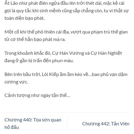
Ất Lão như phát điên ngửa đầu lên trời thét dài, mặc kệ cái
gọi là quy tắc khi sinh mệnh cũng sắp chẳng còn, tu vi thật sự
toàn diện bạo phát.
Một cổ khí thế phô thiên cái địa, vượt qua phạm trù thế gian
từ cơ thể hắn bạo phát mà ra.
Trong khoảnh khắc đó, Cự Hán Vương và Cự Hán Nghiệt
đang ở gần bị trấn đến phun máu.
Bên trên bầu trời, Lôi Kiếp ầm ầm kéo về…bao phủ vạn dặm
cương vực.
Cảnh tượng như ngày tận thế…
Chương 440: Tọa sơn quan
Chương 442: Tản Viên
hổ đấu