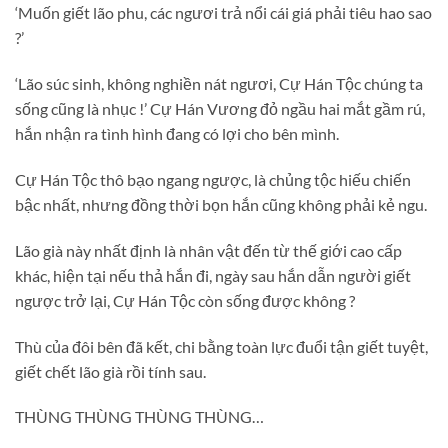
‘Muốn giết lão phu, các ngươi trả nổi cái giá phải tiêu hao sao
?’
‘Lão súc sinh, không nghiền nát ngươi, Cự Hán Tộc chúng ta
sống cũng là nhục !’ Cự Hán Vương đỏ ngầu hai mắt gầm rú,
hắn nhận ra tình hình đang có lợi cho bên mình.
Cự Hán Tộc thô bạo ngang ngược, là chủng tộc hiếu chiến
bậc nhất, nhưng đồng thời bọn hắn cũng không phải kẻ ngu.
Lão già này nhất định là nhân vật đến từ thế giới cao cấp
khác, hiện tại nếu thả hắn đi, ngày sau hắn dẫn người giết
ngược trở lại, Cự Hán Tộc còn sống được không ?
Thù của đôi bên đã kết, chi bằng toàn lực đuổi tận giết tuyệt,
giết chết lão già rồi tính sau.
THÙNG THÙNG THÙNG THÙNG…