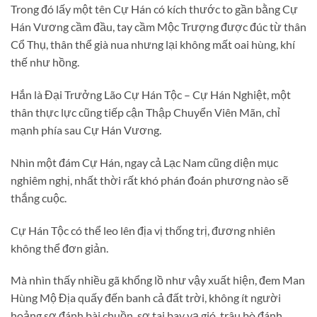
Trong đó lấy một tên Cự Hán có kích thước to gần bằng Cự
Hán Vương cầm đầu, tay cầm Mộc Trượng được đúc từ thân
Cổ Thụ, thân thể già nua nhưng lại không mất oai hùng, khí
thế như hồng.
Hắn là Đại Trưởng Lão Cự Hán Tộc – Cự Hán Nghiệt, một
thân thực lực cũng tiếp cận Thập Chuyển Viên Mãn, chỉ
mạnh phía sau Cự Hán Vương.
Nhìn một đám Cự Hán, ngay cả Lạc Nam cũng diện mục
nghiêm nghị, nhất thời rất khó phán đoán phương nào sẽ
thắng cuộc.
Cự Hán Tộc có thể leo lên địa vị thống trị, đương nhiên
không thể đơn giản.
Mà nhìn thấy nhiều gã khổng lồ như vậy xuất hiện, đem Man
Hùng Mộ Địa quấy đến banh cả đất trời, không ít người
hoảng sợ đánh bài chuồn, sợ tai bay vạ gió, trâu bò đánh