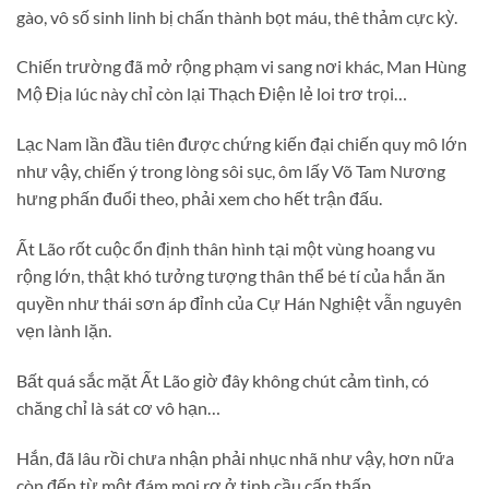
gào, vô số sinh linh bị chấn thành bọt máu, thê thảm cực kỳ.
Chiến trường đã mở rộng phạm vi sang nơi khác, Man Hùng
Mộ Địa lúc này chỉ còn lại Thạch Điện lẻ loi trơ trọi…
Lạc Nam lần đầu tiên được chứng kiến đại chiến quy mô lớn
như vậy, chiến ý trong lòng sôi sục, ôm lấy Võ Tam Nương
hưng phấn đuổi theo, phải xem cho hết trận đấu.
Ất Lão rốt cuộc ổn định thân hình tại một vùng hoang vu
rộng lớn, thật khó tưởng tượng thân thể bé tí của hắn ăn
quyền như thái sơn áp đỉnh của Cự Hán Nghiệt vẫn nguyên
vẹn lành lặn.
Bất quá sắc mặt Ất Lão giờ đây không chút cảm tình, có
chăng chỉ là sát cơ vô hạn…
Hắn, đã lâu rồi chưa nhận phải nhục nhã như vậy, hơn nữa
còn đến từ một đám mọi rợ ở tinh cầu cấp thấp.