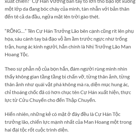
xuất chiến!” Cự Hán Vương bàn tay to lớn thô bạo lột xuống
một lớp da đang bóc cháy của mình, tàn nhẫn với bản thân
đến tê cả da đầu, ngửa mặt lên trời gào thét.
“RỐNG…” Tên Cự Hán Trưởng Lão bên cạnh cũng rít lên phụ
họa, sáu cánh tay bá đạo vỗ ầm ầm trước ngực như trống
trận, hung ác kinh người, hắn chính là Nhị Trưởng Lão Man
Hoang Tộc.
Theo sự phẫn nộ của bọn hắn, đám người rùng mình nhìn
thấy không gian tầng tầng bị chấn vỡ, từng thân ảnh, từng
thân ảnh như quái vật phá không mà ra, diện mục hung ác,
chỉ thoáng chốc đã có hơn chục tên Cự Hán xuất hiện, thực
lực từ Cửu Chuyển cho đến Thập Chuyển.
Hiển nhiên, những kẻ có mặt ở đây đều là Cự Hán Tộc
trưởng lão, chiến lực mạnh nhất của Man Hoang một trong
hai đại tộc rốt cuộc trình diện.