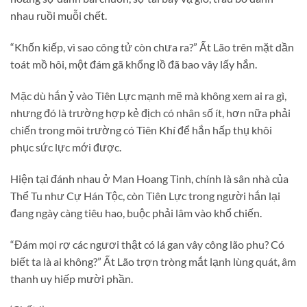
nhau ruồi muỗi chết.
“Khốn kiếp, vì sao công tử còn chưa ra?” Ất Lão trên mặt dần
toát mồ hôi, một đám gã khổng lồ đã bao vây lấy hắn.
Mặc dù hắn ỷ vào Tiên Lực mạnh mẽ mà không xem ai ra gì,
nhưng đó là trường hợp kẻ địch có nhân số ít, hơn nữa phải
chiến trong môi trường có Tiên Khí để hắn hấp thụ khôi
phục sức lực mới được.
Hiện tại đánh nhau ở Man Hoang Tinh, chính là sân nhà của
Thể Tu như Cự Hán Tộc, còn Tiên Lực trong người hắn lại
đang ngày càng tiêu hao, buộc phải lâm vào khổ chiến.
“Đám mọi rợ các ngươi thật có lá gan vây công lão phu? Có
biết ta là ai không?” Ất Lão trợn tròng mắt lạnh lùng quát, âm
thanh uy hiếp mười phần.