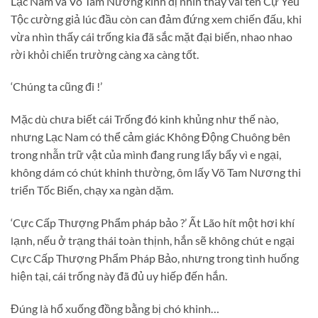
Lạc Nam và Võ Tam Nương kinh dị nhìn thấy vài tên Cự Yêu
Tộc cường giả lúc đầu còn can đảm đứng xem chiến đấu, khi
vừa nhìn thấy cái trống kia đã sắc mặt đại biến, nhao nhao
rời khỏi chiến trường càng xa càng tốt.
‘Chúng ta cũng đi !’
Mặc dù chưa biết cái Trống đó kinh khủng như thế nào,
nhưng Lạc Nam có thể cảm giác Không Động Chuông bên
trong nhẫn trữ vật của mình đang rung lẩy bẩy vì e ngại,
không dám có chút khinh thường, ôm lấy Võ Tam Nương thi
triển Tốc Biến, chạy xa ngàn dặm.
‘Cực Cấp Thượng Phẩm pháp bảo ?’ Ất Lão hít một hơi khí
lạnh, nếu ở trạng thái toàn thịnh, hắn sẽ không chút e ngại
Cực Cấp Thượng Phẩm Pháp Bảo, nhưng trong tình huống
hiện tại, cái trống này đã đủ uy hiếp đến hắn.
Đúng là hổ xuống đồng bằng bị chó khinh…