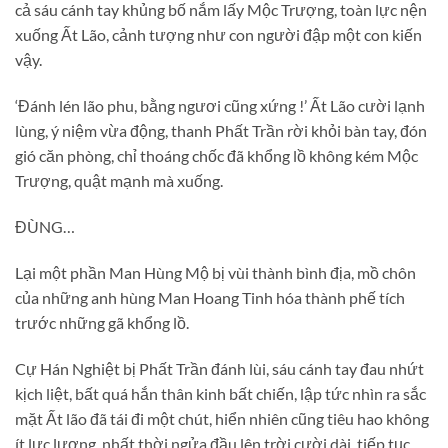
cả sáu cánh tay khủng bố nắm lấy Mộc Trượng, toàn lực nện
xuống Ất Lão, cảnh tượng như con người đập một con kiến
vậy.
‘Đánh lén lão phu, bằng ngươi cũng xứng !’ Ất Lão cười lạnh
lùng, ý niệm vừa động, thanh Phất Trần rời khỏi bàn tay, đón
gió căn phòng, chỉ thoáng chốc đã khổng lồ không kém Mộc
Trượng, quật mạnh mà xuống.
ĐÙNG…
Lại một phần Man Hùng Mộ bị vùi thành bình địa, mồ chôn
của những anh hùng Man Hoang Tinh hóa thành phế tích
trước những gã khổng lồ.
Cự Hán Nghiệt bị Phất Trần đánh lùi, sáu cánh tay đau nhứt
kịch liệt, bất quá hắn thân kinh bất chiến, lập tức nhìn ra sắc
mặt Ất lão đã tái đi một chút, hiển nhiên cũng tiêu hao không
ít lực lượng, nhất thời ngửa đầu lên trời cười dài, tiếp tục