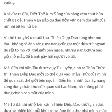
vuông.
Khi vừa ra đời, Diệt Thế Kim Đồng của nàng xém chút bắn
chết bà đẻ, Thiên Vạn Bảo dù đau đớn vẫn đem đôi mắt của
nữ nhi bịt kín từ bé…
Vì thế trong ký ức tuổi thơ, Thiên Diệp Dao sống như mù
lòa…không có ánh sáng, mà nàng cũng là một đứa trẻ ngoan…
dù rất tò mò với thế giới bên ngoài, nhưng nàng chưa bao
giờ mở mắt, để tránh gây hại người vô tội.
Mãi đến khi bắt đầu được dạy Tu Luyện, sinh ra Thần Thức…
thì Thiên Diệp Dao mới có thể dựa vào Thần Thức của mình
để quan sát thế giới bên ngoài…điển hình như lúc này, nàng
cũng dùng thần thức để quan sát Lạc Nam, mà không phải
dùng chính con mắt của mình.
Mà Tứ đại thị nữ ở bên cạnh Thiên Diệp Dao thời gian dài,
đương nhiên biết nỗi khổ trong lòng tiểu thư nhà mình, mặc