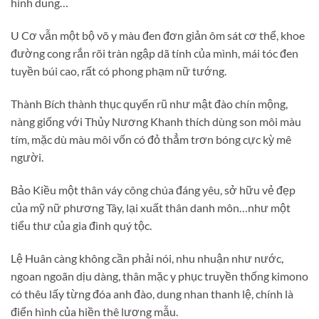
hình dung…
U Cơ vẫn một bộ võ y màu đen đơn giản ôm sát cơ thể, khoe
đường cong rắn rõi tràn ngập dã tính của mình, mái tóc đen
tuyền búi cao, rất có phong phạm nữ tướng.
Thành Bích thành thục quyến rũ như mật đào chín mộng,
nàng giống với Thủy Nương Khanh thích dùng son môi màu
tím, mặc dù màu môi vốn có đỏ thẳm trơn bóng cực kỳ mê
người.
Bảo Kiều một thân váy công chúa đáng yêu, sở hữu vẻ đẹp
của mỹ nữ phương Tây, lại xuất thân danh môn…như một
tiểu thư của gia đình quý tộc.
Lệ Huân càng không cần phải nói, nhu nhuận như nước,
ngoan ngoãn dịu dàng, thân mặc y phục truyền thống kimono
có thêu lấy từng đóa anh đào, dung nhan thanh lệ, chính là
điển hình của hiền thê lương mẫu.