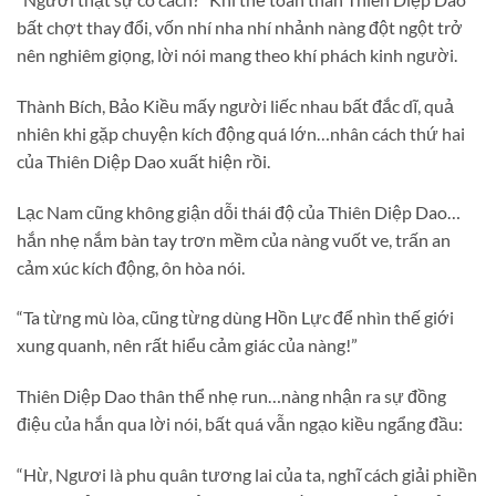
bất chợt thay đổi, vốn nhí nha nhí nhảnh nàng đột ngột trở
nên nghiêm giọng, lời nói mang theo khí phách kinh người.
Thành Bích, Bảo Kiều mấy người liếc nhau bất đắc dĩ, quả
nhiên khi gặp chuyện kích động quá lớn…nhân cách thứ hai
của Thiên Diệp Dao xuất hiện rồi.
Lạc Nam cũng không giận dỗi thái độ của Thiên Diệp Dao…
hắn nhẹ nắm bàn tay trơn mềm của nàng vuốt ve, trấn an
cảm xúc kích động, ôn hòa nói.
“Ta từng mù lòa, cũng từng dùng Hồn Lực để nhìn thế giới
xung quanh, nên rất hiểu cảm giác của nàng!”
Thiên Diệp Dao thân thể nhẹ run…nàng nhận ra sự đồng
điệu của hắn qua lời nói, bất quá vẫn ngạo kiều ngẩng đầu:
“Hừ, Ngươi là phu quân tương lai của ta, nghĩ cách giải phiền