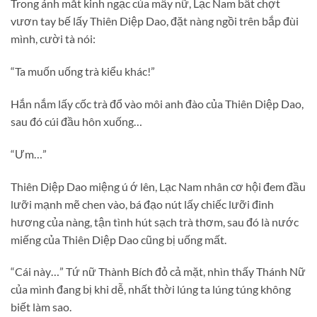
Trong ánh mắt kinh ngạc của mấy nữ, Lạc Nam bất chợt
vươn tay bế lấy Thiên Diệp Dao, đặt nàng ngồi trên bắp đùi
mình, cười tà nói:
“Ta muốn uống trà kiểu khác!”
Hắn nắm lấy cốc trà đổ vào môi anh đào của Thiên Diệp Dao,
sau đó cúi đầu hôn xuống…
“Ưm…”
Thiên Diệp Dao miệng ú ớ lên, Lạc Nam nhân cơ hội đem đầu
lưỡi mạnh mẽ chen vào, bá đạo nút lấy chiếc lưỡi đinh
hương của nàng, tận tình hút sạch trà thơm, sau đó là nước
miếng của Thiên Diệp Dao cũng bị uống mất.
“Cái này…” Tứ nữ Thành Bích đỏ cả mặt, nhìn thấy Thánh Nữ
của mình đang bị khi dễ, nhất thời lúng ta lúng túng không
biết làm sao.