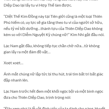
Diệp Dao lại lấy tu vi Hợp Thể làm được.
“Diệt Thế Kim Đồng này tại Tiên giới cũng là một loại Thiên
Phú hiếm có, uy lực sẽ gia tăng theo tu vi của người sở hữu,
nếu tỷ mỉ bồi dưỡng…thành tựu của Thiên Diệp Dao không
kém so với Diễm Nguyệt Kỳ chúng nữ!” Kim Nhi gật đầu nói.
Lạc Nam gật đầu, không tiếp tục chần chờ nữa…từ không
gian lấy ra một đám đồ vật…
Xoẹt xoẹt…
Ánh mắt chúng nữ lập tức bị thu hút, trái tim bất tri bất giác
đập nhanh lên.
Lạc Nam trước hết đem một khối ngọc bội và một bình ngọc
đưa cho Thiên Diệp Dao, trịnh trọng nói:
“Đây xem như là lễ vật đính ước của ta dành cho nàng, Huyết