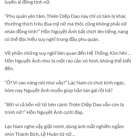
luyến ái đồng tính nữ.
“Phu quân yên tâm, Thiên Diệp Dao này chỉ có tâm lý khác
thường thích trêu đùa mỹ nữ mà thôi, cũng không phải nữ
nhân đồng tính!” Hồn Nguyệt Ánh bất chợt lên tiếng, nàng
có thể đọc hiểu suy nghĩ trong đầu phu quân.
Về phần những suy nghĩ liên quan đến Hệ Thống, Kim Nhi …
Hồn Nguyệt Ánh như bị một rào cản vô hình, không thể biết
đến.
“Ồ? Vì sao nàng nói như vậy?” Lạc Nam có chút kinh ngạc,
hôm nay Nguyệt Ánh muốn giúp hắn tán gái rồi hả?
“Bởi vì cả bốn nữ tử bên cạnh Thiên Diệp Dao vẫn còn là
trinh nữ!” Hồn Nguyệt Ánh cười đáp.
Lạc Nam nghe vậy giật mình, dùng ánh mắt nghiền ngẫm
nhìn Thành Bích, Lệ Huân tứ nữ…