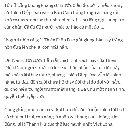
Tứ nữ cũng không kháng cự trước điều đó, bởi vì nếu không
có Thiên Diệp Dao và Đa Bảo Các chống lưng, các nàng rất
khó có được những thứ như hiện tại…chỉ riêng ngồi uống trà
cùng hắn, đã đủ để người khác tự hào cả một đời…
“Ngươi nhìn cái gì?” Thiên Diệp Dao gắt giọng, bàn tay trắng
nõn đưa lên che lại con mắt hắn.
Lạc Nam cười cười, hắn rất thích tính cách này của Thiên
Diệp Dao, người khác có lẽ sẽ vì thân phận của hắn lúc này
mà khách khí hay rụt rè, nhưng Thiên Diệp Dao vẫn là chính
nàng, từ đầu đến cuối chưa hề thay đổi thái độ đối với hắn…
dù cho hiện tại ngồi trước mặt nàng là Bá Chủ một hành tinh,
quyền thế ngập trời.
Cũng giống như năm xưa, khi hắn chỉ còn là một thiên tài hơi
có chút nổi trội, còn nàng là nhân vật hàng đầu Hoàng Kim
Bảng, lại là Thánh Nữ của thế lực mạnh nhất Việt Long…