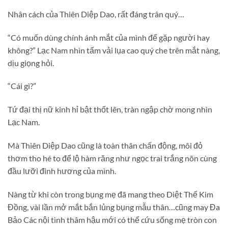
Nhân cách của Thiên Diệp Dao, rất đáng trân quý…
“Có muốn dùng chính ánh mắt của mình để gặp người hay
không?” Lạc Nam nhìn tấm vải lụa cao quý che trên mắt nàng,
dịu giọng hỏi.
“Cái gì?”
Tứ đại thị nữ kinh hỉ bật thốt lên, tràn ngập chờ mong nhìn
Lạc Nam.
Mà Thiên Diệp Dao cũng là toàn thân chấn động, môi đỏ
thơm tho hé to để lộ hàm răng như ngọc trai trắng nõn cùng
đầu lưỡi đinh hương của mình.
Nàng từ khi còn trong bụng mẹ đã mang theo Diệt Thế Kim
Đồng, vài lần mở mắt bắn lủng bụng mẫu thân…cũng may Đa
Bảo Các nội tình thâm hậu mới có thể cứu sống mẹ tròn con