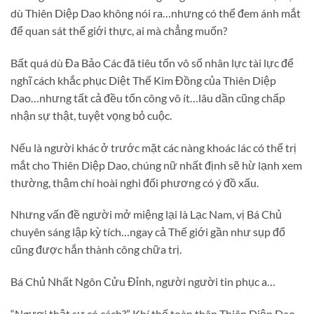
dù Thiên Diệp Dao không nói ra…nhưng có thể đem ánh mắt
để quan sát thế giới thực, ai mà chẳng muốn?
Bất quá dù Đa Bảo Các đã tiêu tốn vô số nhân lực tài lực để
nghĩ cách khắc phục Diệt Thế Kim Đồng của Thiên Diệp
Dao…nhưng tất cả đều tốn công vô ít…lâu dần cũng chấp
nhận sự thật, tuyệt vọng bỏ cuộc.
Nếu là người khác ở trước mặt các nàng khoác lác có thể trị
mắt cho Thiên Diệp Dao, chúng nữ nhất định sẽ hừ lạnh xem
thường, thậm chí hoài nghi đối phương có ý đồ xấu.
Nhưng vấn đề người mở miệng lại là Lạc Nam, vị Bá Chủ
chuyên sáng lập kỳ tích…ngay cả Thế giới gần như sụp đổ
cũng được hắn thành công chữa trị.
Bá Chủ Nhất Ngôn Cửu Đỉnh, người người tin phục a…
“Ngươi thật sự có cách?” Khí thế toàn thân Thiên Diệp Dao