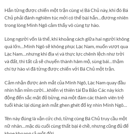
Hắn từng được chiến một trận cùng vị Bá Chủ này, khi đó Bá
Chủ phải đánh nghiêm túc mới có thể bại hắn…đương nhiên
trong lòng Minh Ngô cảm thấy vô cùng tự hào.
Lòng người vốn là thế, khi khoảng cách giữa hai người không
quá lớn…Minh Ngô sẽ không phục Lạc Nam, muốn vượt qua
Lạc Nam…nhưng khi địa vị và thực lực chênh lệch như trời
và đất, thì tất cả sẽ chuyển thành hâm mộ, sùng bái…thậm
chí tự hào vì đã từng được chiến với Bá Chủ một trận.
Cảm nhận được ánh mắt của Minh Ngô, Lạc Nam quay đầu
nhìn hắn mỉm cười…khiến vị thiên tài Đa Bảo Các này kích
động đến sắc mặt đỏ bừng, mà một đám các thành viên trẻ
tuổi khác lại dùng ánh mắt ghen ghét đố kỵ nhìn Minh Ngô…
Tên này đúng là vận cức chó, từng cùng Bá Chủ truy cầu một
nữ nhân…mặc dù cuối cùng thất bại ê chề, nhưng cũng đủ để
khoe khoang cả một đời…