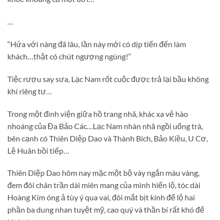
…
“Hứa với nàng đã lâu, lần này mới có dịp tiến đến làm
khách…thật có chút ngượng ngùng!”
Tiệc rượu say sưa, Lạc Nam rốt cuộc được trả lại bầu không
khí riêng tư…
Trong một đình viện giữa hồ trang nhã, khác xa vẻ hào
nhoáng của Đa Bảo Các…Lạc Nam nhàn nhã ngồi uống trà,
bên cạnh có Thiên Diệp Dao và Thành Bích, Bảo Kiều, U Cơ,
Lệ Huân bồi tiếp…
Thiên Diệp Dao hôm nay mặc một bộ váy ngắn màu vàng,
đem đôi chân trần dài miên mang của mình hiển lộ, tóc dài
Hoàng Kim óng ả tùy ý qua vai, đôi mắt bịt kính để lộ hai
phần ba dung nhan tuyệt mỹ, cao quý và thần bí rất khó để