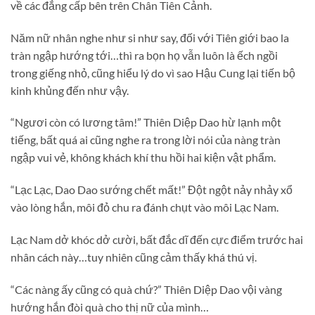
về các đẳng cấp bên trên Chân Tiên Cảnh.
Năm nữ nhân nghe như si như say, đối với Tiên giới bao la
tràn ngập hướng tới…thì ra bọn họ vẫn luôn là ếch ngồi
trong giếng nhỏ, cũng hiểu lý do vì sao Hậu Cung lại tiến bộ
kinh khủng đến như vậy.
“Ngươi còn có lương tâm!” Thiên Diệp Dao hừ lạnh một
tiếng, bất quá ai cũng nghe ra trong lời nói của nàng tràn
ngập vui vẻ, không khách khí thu hồi hai kiện vật phẩm.
“Lạc Lạc, Dao Dao sướng chết mất!” Đột ngột nảy nhảy xổ
vào lòng hắn, môi đỏ chu ra đánh chụt vào môi Lạc Nam.
Lạc Nam dở khóc dở cười, bất đắc dĩ đến cực điểm trước hai
nhân cách này…tuy nhiên cũng cảm thấy khá thú vị.
“Các nàng ấy cũng có quà chứ?” Thiên Diệp Dao vội vàng
hướng hắn đòi quà cho thị nữ của mình…