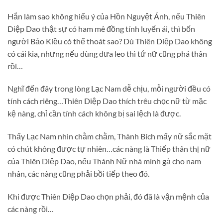
Hắn làm sao không hiểu ý của Hồn Nguyệt Ánh, nếu Thiên
Diệp Dao thật sự có ham mê đồng tính luyến ái, thì bốn
người Bảo Kiều có thể thoát sao? Dù Thiên Diệp Dao không
có cái kia, nhưng nếu dùng dưa leo thì tứ nữ cũng phá thân
rồi…
Nghĩ đến đây trong lòng Lạc Nam dễ chịu, mỗi người đều có
tính cách riêng…Thiên Diệp Dao thích trêu chọc nữ từ mặc
kệ nàng, chỉ cần tính cách không bị sai lệch là được.
Thấy Lạc Nam nhìn chằm chằm, Thành Bích mấy nữ sắc mặt
có chút không được tự nhiên…các nàng là Thiếp thân thị nữ
của Thiên Diệp Dao, nếu Thánh Nữ nhà mình gả cho nam
nhân, các nàng cũng phải bồi tiếp theo đó.
Khi được Thiên Diệp Dao chọn phải, đó đã là vận mệnh của
các nàng rồi…