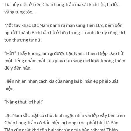
Tia hủy diệt ở trên Chân Long Trảo ma sát kịch liệt, tia lửa
văng tung tóe…
Một tay khác Lạc Nam đánh ra màn sáng Tiên Lực, đem bốn
người Thành Bích bảo hộ ở bên trong…tránh dư uy công kích
tổn thương tứ nữ.
“Hừ!” Thấy không làm gì được Lạc Nam, Thiên Diệp Dao hừ
một tiếng nhắm mắt lại, quay đầu sang nơi khác không thèm
để ý đến hắn.
Hiển nhiên nhân cách kia của nàng lại bị hắn ép phải xuất
hiện.
“Nàng thật lợi hại!”
Lạc Nam sắc mặt có chút kinh ngạc nhìn vài lớp vảy bên trên
Chân Long Trảo có dấu hiệu bị bong tróc, phải biết là Bán
Tiên cũng rất khó tổn hại vảy rồng của hắn, vậy mà Thiên