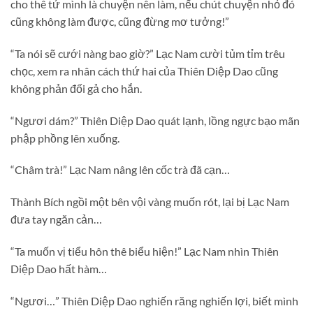
cho thê tử mình là chuyện nên làm, nếu chút chuyện nhỏ đó
cũng không làm được, cũng đừng mơ tưởng!”
“Ta nói sẽ cưới nàng bao giờ?” Lạc Nam cười tủm tỉm trêu
chọc, xem ra nhân cách thứ hai của Thiên Diệp Dao cũng
không phản đối gả cho hắn.
“Ngươi dám?” Thiên Diệp Dao quát lạnh, lồng ngực bạo mãn
phập phồng lên xuống.
“Châm trà!” Lạc Nam nâng lên cốc trà đã cạn…
Thành Bích ngồi một bên vội vàng muốn rót, lại bị Lạc Nam
đưa tay ngăn cản…
“Ta muốn vị tiểu hôn thê biểu hiện!” Lạc Nam nhìn Thiên
Diệp Dao hất hàm…
“Ngươi…” Thiên Diệp Dao nghiến răng nghiến lợi, biết mình