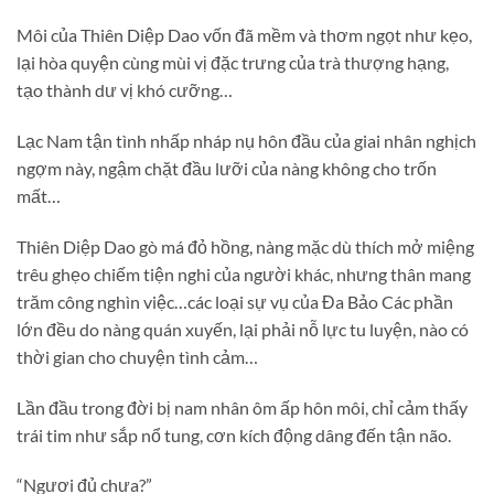
Môi của Thiên Diệp Dao vốn đã mềm và thơm ngọt như kẹo,
lại hòa quyện cùng mùi vị đặc trưng của trà thượng hạng,
tạo thành dư vị khó cưỡng…
Lạc Nam tận tình nhấp nháp nụ hôn đầu của giai nhân nghịch
ngợm này, ngậm chặt đầu lưỡi của nàng không cho trốn
mất…
Thiên Diệp Dao gò má đỏ hồng, nàng mặc dù thích mở miệng
trêu ghẹo chiếm tiện nghi của người khác, nhưng thân mang
trăm công nghìn việc…các loại sự vụ của Đa Bảo Các phần
lớn đều do nàng quán xuyến, lại phải nỗ lực tu luyện, nào có
thời gian cho chuyện tình cảm…
Lần đầu trong đời bị nam nhân ôm ấp hôn môi, chỉ cảm thấy
trái tim như sắp nổ tung, cơn kích động dâng đến tận não.
“Ngươi đủ chưa?”