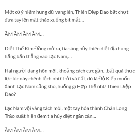
Một cổ ý niệm hung dữ vang lên, Thiên Diệp Dao bất chợt
đưa tay lên mặt tháo xuống bịt mắt…
ẦM ẦM ẦM ẦM…
Diệt Thế Kim Đồng mở ra, tia sáng hủy thiên diệt địa hung
hăng bắn thẳng vào Lạc Nam,…
Hai người đang hôn môi, khoảng cách cực gần…bất quá thực
lực lúc này chênh lệch như trời và đất, dù là Độ Kiếp muốn
đánh Lạc Nam cũng khó, huống gì Hợp Thể như Thiên Diệp
Dao?
Lạc Nam vội vàng tách môi, một tay hóa thành Chân Long
Trảo xuất hiện đem tia hủy diệt ngăn cản…
ẦM ẦM ẦM ẦM…