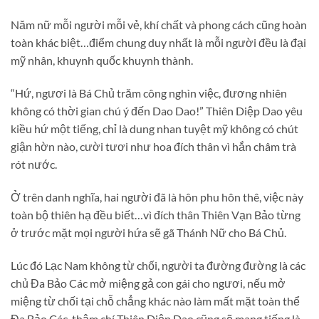
Năm nữ mỗi người mỗi vẻ, khí chất và phong cách cũng hoàn
toàn khác biệt…điểm chung duy nhất là mỗi người đều là đại
mỹ nhân, khuynh quốc khuynh thành.
“Hứ, ngươi là Bá Chủ trăm công nghìn việc, đương nhiên
không có thời gian chú ý đến Dao Dao!” Thiên Diệp Dao yêu
kiều hứ một tiếng, chỉ là dung nhan tuyệt mỹ không có chút
giận hờn nào, cười tươi như hoa đích thân vì hắn châm trà
rót nước.
Ở trên danh nghĩa, hai người đã là hôn phu hôn thê, việc này
toàn bộ thiên hạ đều biết…vì đích thân Thiên Vạn Bảo từng
ở trước mặt mọi người hứa sẽ gã Thánh Nữ cho Bá Chủ.
Lúc đó Lạc Nam không từ chối, người ta đường đường là các
chủ Đa Bảo Các mở miệng gả con gái cho ngươi, nếu mở
miệng từ chối tại chỗ chẳng khác nào làm mất mặt toàn thể
Đa Bảo Các, thậm chí Thiên Diệp Dao cũng sẽ mang tiếng là