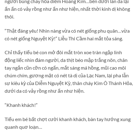
người bùng cháy hỏa diễm Hoàng Kim…bên dưới làn da lại
ẩn ẩn có vảy rồng như ẩn như hiện, nhất thời kinh dị không
thôi.
“Thật đáng yêu! Nhìn nàng vừa có nét giống phu quân…vừa
có nét giống Nguyệt Kỳ!” Liễu Thi Cầm hai mắt tỏa sáng.
Chỉ thấy tiểu bé con mở đôi mắt tròn xoe tràn ngập linh
động liếc nhìn đám người, da thịt béo mập trắng nõn, chân
tay ngắn cũn cỡn có ngấn, mắt sáng má hồng, mũi cao môi
chúm chím, gương mặt có nét tà dị của Lạc Nam, lại pha lẫn
sự kiêu kỳ của Diễm Nguyệt Kỳ, thân cháy Kim Ô Thánh Hỏa,
dưới da có vảy rồng như ẩn như hiện.
“Khanh khách!”
Tiểu em bé bất chợt cười khanh khách, bàn tay hướng xung
quanh quơ loạn…