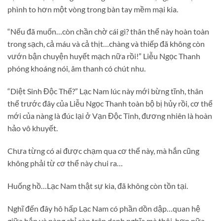
phình to hơn một vòng trong bàn tay mềm mại kia.
“Nếu đã muốn…còn chần chờ cái gì? thân thể này hoàn toàn
trong sạch, cả máu và cả thịt…chàng và thiếp đã không còn
vướn bận chuyện huyết mạch nữa rồi!” Liễu Ngọc Thanh
phóng khoáng nói, âm thanh có chút nhu.
“Diệt Sinh Độc Thể?” Lạc Nam lúc này mới bừng tĩnh, thân
thể trước đây của Liễu Ngọc Thanh toàn bộ bị hủy rồi, cơ thể
mới của nàng là đúc lại ở Vạn Độc Tinh, đương nhiên là hoàn
hảo vô khuyết.
Chưa từng có ai được chạm qua cơ thể này, mà hắn cũng
không phải từ cơ thể này chui ra…
Huống hồ…Lạc Nam thật sự kia, đã không còn tồn tại.
Nghĩ đến đây hô hấp Lạc Nam có phần dồn dập…quan hệ
giữa hắn và nàng chỉ còn trên danh nghĩa mà thôi, hơn nữa