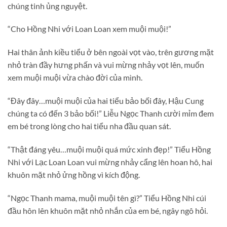
chúng tinh ủng nguyệt.
“Cho Hồng Nhi với Loan Loan xem muội muội!”
Hai thân ảnh kiều tiểu ở bên ngoài vọt vào, trên gương mặt
nhỏ tràn đầy hưng phấn và vui mừng nhảy vọt lên, muốn
xem muội muội vừa chào đời của mình.
“Đây đây…muội muội của hai tiểu bảo bối đây, Hậu Cung
chúng ta có đến 3 bảo bối!” Liễu Ngọc Thanh cười mỉm đem
em bé trong lòng cho hai tiểu nha đầu quan sát.
“Thật đáng yêu…muội muội quá mức xinh đẹp!” Tiểu Hồng
Nhi với Lạc Loan Loan vui mừng nhảy cẩng lên hoan hô, hai
khuôn mặt nhỏ ửng hồng vì kích động.
“Ngọc Thanh mama, muội muội tên gì?” Tiểu Hồng Nhi cúi
đầu hôn lên khuôn mặt nhỏ nhắn của em bé, ngây ngô hỏi.