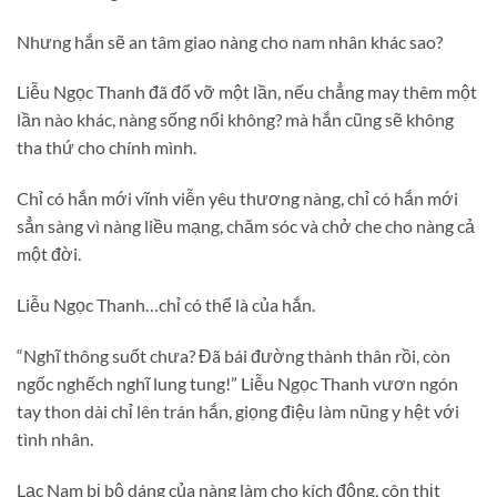
Nhưng hắn sẽ an tâm giao nàng cho nam nhân khác sao?
Liễu Ngọc Thanh đã đổ vỡ một lần, nếu chẳng may thêm một
lần nào khác, nàng sống nổi không? mà hắn cũng sẽ không
tha thứ cho chính mình.
Chỉ có hắn mới vĩnh viễn yêu thương nàng, chỉ có hắn mới
sẳn sàng vì nàng liều mạng, chăm sóc và chở che cho nàng cả
một đời.
Liễu Ngọc Thanh…chỉ có thể là của hắn.
“Nghĩ thông suốt chưa? Đã bái đường thành thân rồi, còn
ngốc nghếch nghĩ lung tung!” Liễu Ngọc Thanh vươn ngón
tay thon dài chỉ lên trán hắn, giọng điệu làm nũng y hệt với
tình nhân.
Lạc Nam bị bộ dáng của nàng làm cho kích động, côn thịt