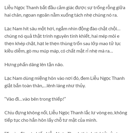
Liễu Ngọc Thanh bắt đầu cảm giác được sự trống rỗng giữa
hai chân, ngoan ngoãn nằm xuống tách nhẹ chúng nó ra.
Lạc Nam hít sâu một hơi, ngắm nhìn động đào chật chội…
chúng nó quả thật trinh nguyên tinh khiết, hai mép môi e
thẹn khép chặt, hạt le thẹn thùng trốn sau lớp mao tử lục
kiều diễm, gò mu múp máp, có chất mật rỉ nhẹ mà ra…
Hưng phấn dâng lên tận não.
Lạc Nam dùng miệng hôn vào nơi đó, đem Liễu Ngọc Thanh
giật bắn toàn thân,…lênh láng như thủy.
“Vào đi…vào bên trong thiếp!”
Chịu đựng không nổi, Liễu Ngọc Thanh lắc lư vòng eo, không
tiếp tục cho hắn hôn lấy chỗ tư mật của mình.