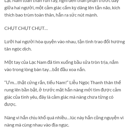
Lạc Nam toàn thân run rẩy, nghĩ đến thân phận trước đây
giữa hai người, một cảm giác cấm kỵ dâng lên tận não, kích
thích bao trùm toàn thân, hắn ra sức nút mạnh.
CHỤT CHỤT CHỤT…
Lưỡi hai người hòa quyện vào nhau, tận tình trao đổi hương
tân ngọc dịch.
Một tay của Lạc Nam đã tìm xuống bầu sửa tròn trịa, nắm
vào trong lòng bàn tay…bắt đầu xoa nắn.
“Ưm…thật cứng rắn, tiểu Nam!” Liễu Ngọc Thanh thân thể
rung lên bần bật, ở trước mặt hắn nàng mới tìm được cảm
giác của tình yêu, đây là cảm giác mà nàng chưa từng có
được.
Nàng vì hắn chịu khổ quá nhiều…lúc này hắn cũng nguyện vì
nàng mà cùng nhau vào địa ngục.