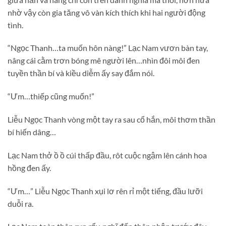
nhờ vậy còn gia tăng vô vàn kích thích khi hai người động
tình.
“Ngọc Thanh…ta muốn hôn nàng!” Lạc Nam vươn bàn tay,
nâng cái cằm trơn bóng mê người lên…nhìn đôi môi đen
tuyền thần bí và kiều diễm ấy say đắm nói.
“Ưm…thiếp cũng muốn!”
Liễu Ngọc Thanh vòng một tay ra sau cổ hắn, môi thơm thần
bí hiến dâng…
Lạc Nam thở ồ ồ cúi thấp đầu, rôt cuộc ngậm lên cánh hoa
hồng đen ấy.
“Ưm…” Liễu Ngọc Thanh xụi lơ rên rỉ một tiếng, đầu lưỡi
duỗi ra.