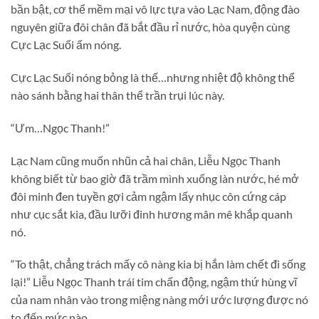
bần bật, cơ thể mềm mại vô lực tựa vào Lạc Nam, động đào
nguyên giữa đôi chân đã bắt đầu rỉ nước, hòa quyện cùng
Cực Lạc Suối ấm nóng.
Cực Lạc Suối nóng bỏng là thế…nhưng nhiệt độ không thể
nào sánh bằng hai thân thể trần trụi lúc này.
“Ưm…Ngọc Thanh!”
Lạc Nam cũng muốn nhũn cả hai chân, Liễu Ngọc Thanh
không biết từ bao giờ đã trầm mình xuống làn nước, hé mở
đôi minh đen tuyền gợi cảm ngậm lấy nhục côn cứng cáp
như cục sắt kia, đầu lưỡi đinh hương mân mê khắp quanh
nó.
“To thật, chẳng trách mấy cô nàng kia bị hắn làm chết đi sống
lại!” Liễu Ngọc Thanh trái tim chấn động, ngậm thứ hùng vĩ
của nam nhân vào trong miệng nàng mới ước lượng được nó
to đến mức nào.