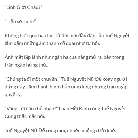
“Linh Giới Châu?”
“Tiểu sơ sinh?”
Không biết qua bao lâu, từ đôi môi đầy đặn của Tuế Nguyệt
lẩm bẩm những âm thanh cổ quái như tự hỏi.
Ánh mắt lấp lánh như ngân hà của nàng mở ra, bên trong
tràn ngập hứng thú…
“Chúng ta đi một chuyến!” Tuế Nguyệt Nữ Đế xoay người
đứng dậy…âm thanh bình thản ung dung nhưng tràn ngập
quyết ý.
“Vâng…đi đâu chủ nhân?” Luân Hồi Kính cùng Tuế Nguyệt
Cung thắc mắc hỏi.
Tuế Nguyệt Nữ Đế cong môi, nhoẻn miệng cười khẽ: