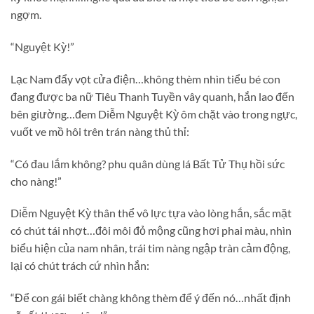
ngợm.
“Nguyệt Kỳ!”
Lạc Nam đẩy vọt cửa điện…không thèm nhìn tiểu bé con
đang được ba nữ Tiêu Thanh Tuyền vây quanh, hắn lao đến
bên giường…đem Diễm Nguyệt Kỳ ôm chặt vào trong ngực,
vuốt ve mồ hôi trên trán nàng thủ thỉ:
“Có đau lắm không? phu quân dùng lá Bất Tử Thụ hồi sức
cho nàng!”
Diễm Nguyệt Kỳ thân thể vô lực tựa vào lòng hắn, sắc mặt
có chút tái nhợt…đôi môi đỏ mộng cũng hơi phai màu, nhìn
biểu hiện của nam nhân, trái tim nàng ngập tràn cảm động,
lại có chút trách cứ nhìn hắn:
“Để con gái biết chàng không thèm để ý đến nó…nhất định