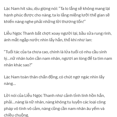
Lạc Nam hít sâu, dịu giọng nói: “Ta lo lắng sẽ không mang lại
hạnh phúc được cho nàng, ta lo lắng miệng lưỡi thế gian sẽ
khiến nàng nghe phải những lời thương tổn!”
Liễu Ngọc Thanh bất chợt xoay người lại, bầu sửa rung rinh,
ánh mắt ngập nước nhìn lấy hắn, thổ khí như lan:
“Tuổi tác của ta chưa cao, chính là lứa tuổi có nhu cầu sinh
lý…nữ nhân luôn cần nam nhân, ngươi an lòng để ta tìm nam
nhân khác sao?”
Lạc Nam toàn thân chấn động, có chút ngơ ngác nhìn lấy
nàng…
Lời nói của Liễu Ngọc Thanh như cảnh tỉnh linh hồn hắn,
phải…nàng là nữ nhân, nàng không tu luyện các loại công
pháp vô tình vô cảm, nàng cũng cần nam nhân âu yếm và
chiều chuộng.