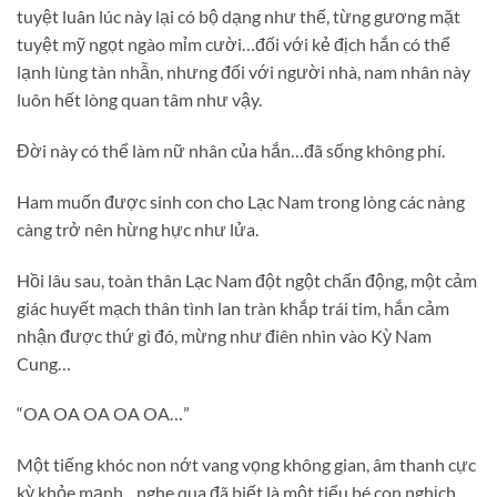
tuyệt luân lúc này lại có bộ dạng như thế, từng gương mặt
tuyệt mỹ ngọt ngào mỉm cười…đối với kẻ địch hắn có thể
lạnh lùng tàn nhẫn, nhưng đối với người nhà, nam nhân này
luôn hết lòng quan tâm như vậy.
Đời này có thể làm nữ nhân của hắn…đã sống không phí.
Ham muốn được sinh con cho Lạc Nam trong lòng các nàng
càng trở nên hừng hực như lửa.
Hồi lâu sau, toàn thân Lạc Nam đột ngột chấn động, một cảm
giác huyết mạch thân tình lan tràn khắp trái tim, hắn cảm
nhận được thứ gì đó, mừng như điên nhìn vào Kỳ Nam
Cung…
“OA OA OA OA OA…”
Một tiếng khóc non nớt vang vọng không gian, âm thanh cực
kỳ khỏe mạnh…nghe qua đã biết là một tiểu bé con nghịch