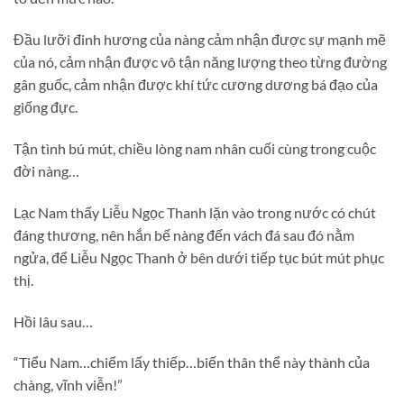
Đầu lưỡi đinh hương của nàng cảm nhận được sự mạnh mẽ
của nó, cảm nhận được vô tận năng lượng theo từng đường
gân guốc, cảm nhận được khí tức cương dương bá đạo của
giống đực.
Tận tình bú mút, chiều lòng nam nhân cuối cùng trong cuộc
đời nàng…
Lạc Nam thấy Liễu Ngọc Thanh lặn vào trong nước có chút
đáng thương, nên hắn bế nàng đến vách đá sau đó nằm
ngửa, để Liễu Ngọc Thanh ở bên dưới tiếp tục bút mút phục
thị.
Hồi lâu sau…
“Tiểu Nam…chiếm lấy thiếp…biến thân thể này thành của
chàng, vĩnh viễn!”