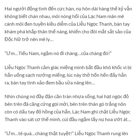
Hai người động tình đến cực hạn, nụ hôn dài hàng thế kỷ vẫn
không biết chán nhau, môi nóng hổi của Lạc Nam mân mê
cánh môi đen tuyền kiều diễm của Liễu Ngọc Thanh, bàn tay
khám phá khắp thân thể nàng, khiến cho đôi mắt sắt sảo của
Độc Nữ trở nên mê ly…
“Ưm…Tiểu Nam, ngậm nó đi chàng…của chàng đó!”
Liễu Ngọc Thanh cảm giác miệng mình bắt đầu khô khốc vì bị
hắn uống sạch nướng miếng, lúc này thở hổn hển đẩy hắn
ra, bàn tay tinh xảo đem bầu sửa nâng lên…
Nhìn chúng nó đầy đặn căn tràn nhựa sống, hai hạt ngọc đỏ
bên trên đã căng cứng gọi mời, bên trên thân gò trắng nõn
còn có dấu tay đỏ hồng của hắn, Lạc Nam ghì chặt Liễu Ngọc
Thanh vào sát cơ thể mình, cúi đầu ngậm lấy nụ hoa ướt át…
“Ưm…tê quá…chàng thật tuyệt!” Liễu Ngọc Thanh rung lên