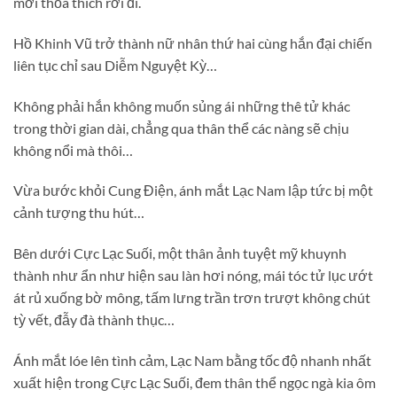
mới thỏa thích rời đi.
Hồ Khinh Vũ trở thành nữ nhân thứ hai cùng hắn đại chiến
liên tục chỉ sau Diễm Nguyệt Kỳ…
Không phải hắn không muốn sủng ái những thê tử khác
trong thời gian dài, chẳng qua thân thể các nàng sẽ chịu
không nổi mà thôi…
Vừa bước khỏi Cung Điện, ánh mắt Lạc Nam lập tức bị một
cảnh tượng thu hút…
Bên dưới Cực Lạc Suối, một thân ảnh tuyệt mỹ khuynh
thành như ẩn như hiện sau làn hơi nóng, mái tóc tử lục ướt
át rủ xuống bờ mông, tấm lưng trần trơn trượt không chút
tỳ vết, đẫy đà thành thục…
Ánh mắt lóe lên tình cảm, Lạc Nam bằng tốc độ nhanh nhất
xuất hiện trong Cực Lạc Suối, đem thân thể ngọc ngà kia ôm