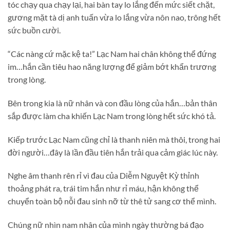
tóc chạy qua chạy lại, hai bàn tay lo lắng đến mức siết chặt,
gương mặt tà dị anh tuấn vừa lo lắng vừa nôn nao, trông hết
sức buồn cười.
“Các nàng cứ mặc kệ ta!” Lạc Nam hai chân không thể đứng
im…hắn cần tiêu hao năng lượng để giảm bớt khẩn trương
trong lòng.
Bên trong kia là nữ nhân và con đầu lòng của hắn…bản thân
sắp được làm cha khiến Lạc Nam trong lòng hết sức khó tả.
Kiếp trước Lạc Nam cũng chỉ là thanh niên mà thôi, trong hai
đời người…đây là lần đầu tiên hắn trải qua cảm giác lúc này.
Nghe âm thanh rên rỉ vì đau của Diễm Nguyệt Kỳ thỉnh
thoảng phát ra, trái tim hắn như rỉ máu, hận không thể
chuyển toàn bộ nỗi đau sinh nỡ từ thê tử sang cơ thể mình.
Chúng nữ nhìn nam nhân của mình ngày thường bá đạo