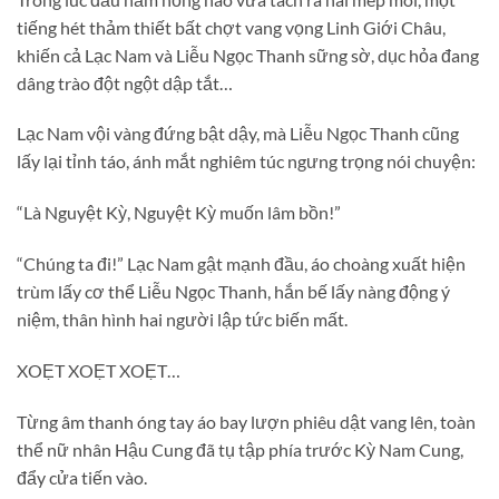
tiếng hét thảm thiết bất chợt vang vọng Linh Giới Châu,
khiến cả Lạc Nam và Liễu Ngọc Thanh sững sờ, dục hỏa đang
dâng trào đột ngột dập tắt…
Lạc Nam vội vàng đứng bật dậy, mà Liễu Ngọc Thanh cũng
lấy lại tỉnh táo, ánh mắt nghiêm túc ngưng trọng nói chuyện:
“Là Nguyệt Kỳ, Nguyệt Kỳ muốn lâm bồn!”
“Chúng ta đi!” Lạc Nam gật mạnh đầu, áo choàng xuất hiện
trùm lấy cơ thể Liễu Ngọc Thanh, hắn bế lấy nàng động ý
niệm, thân hình hai người lập tức biến mất.
XOẸT XOẸT XOẸT…
Từng âm thanh óng tay áo bay lượn phiêu dật vang lên, toàn
thể nữ nhân Hậu Cung đã tụ tập phía trước Kỳ Nam Cung,
đẩy cửa tiến vào.