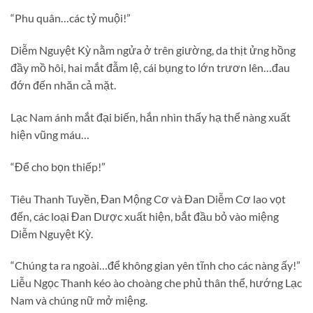
“Phu quân…các tỷ muội!”
Diễm Nguyệt Kỳ nằm ngửa ở trên giường, da thịt ửng hồng
đầy mồ hôi, hai mắt đẫm lệ, cái bụng to lớn trươn lên…đau
đớn đến nhăn cả mặt.
Lạc Nam ánh mắt đại biến, hắn nhìn thấy hạ thể nàng xuất
hiện vũng máu…
“Để cho bọn thiếp!”
Tiêu Thanh Tuyền, Đan Mộng Cơ và Đan Diễm Cơ lao vọt
đến, các loại Đan Dược xuất hiện, bắt đầu bỏ vào miệng
Diễm Nguyệt Kỳ.
“Chúng ta ra ngoài…để không gian yên tĩnh cho các nàng ấy!”
Liễu Ngọc Thanh kéo ào choàng che phủ thân thể, hướng Lạc
Nam và chúng nữ mở miệng.