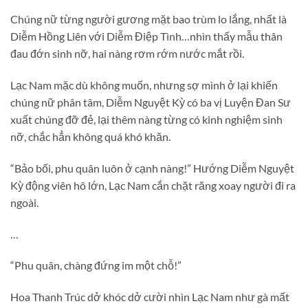
Chúng nữ từng người gương mặt bao trùm lo lắng, nhất là
Diễm Hồng Liên với Diễm Điệp Tình…nhìn thấy mẫu thân
đau đớn sinh nỡ, hai nàng rơm rớm nước mắt rồi.
Lạc Nam mặc dù không muốn, nhưng sợ mình ở lại khiến
chúng nữ phân tâm, Diễm Nguyệt Kỳ có ba vị Luyện Đan Sư
xuất chúng đỡ đẻ, lại thêm nàng từng có kinh nghiệm sinh
nỡ, chắc hẳn không quá khó khăn.
“Bảo bối, phu quân luôn ở cạnh nàng!” Hướng Diễm Nguyệt
Kỳ động viên hô lớn, Lạc Nam cắn chặt răng xoay người đi ra
ngoài.
…
“Phu quân, chàng đứng im một chỗ!”
Hoa Thanh Trúc dở khóc dở cười nhìn Lạc Nam như gà mất