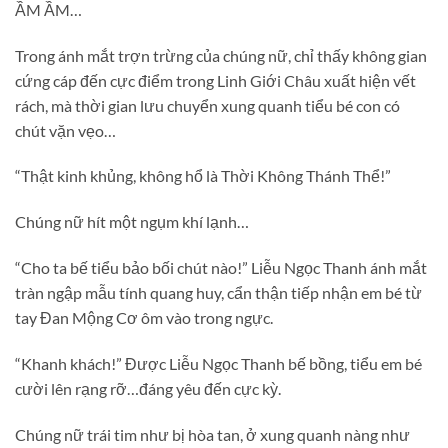
ẦM ẦM…
Trong ánh mắt trợn trừng của chúng nữ, chỉ thấy không gian
cứng cáp đến cực điểm trong Linh Giới Châu xuất hiện vết
rách, mà thời gian lưu chuyển xung quanh tiểu bé con có
chút vặn vẹo…
“Thật kinh khủng, không hổ là Thời Không Thánh Thể!”
Chúng nữ hít một ngụm khí lạnh…
“Cho ta bế tiểu bảo bối chút nào!” Liễu Ngọc Thanh ánh mắt
tràn ngập mẫu tính quang huy, cẩn thận tiếp nhận em bé từ
tay Đan Mộng Cơ ôm vào trong ngực.
“Khanh khách!” Được Liễu Ngọc Thanh bế bồng, tiểu em bé
cười lên rạng rỡ…đáng yêu đến cực kỳ.
Chúng nữ trái tim như bị hòa tan, ở xung quanh nàng như