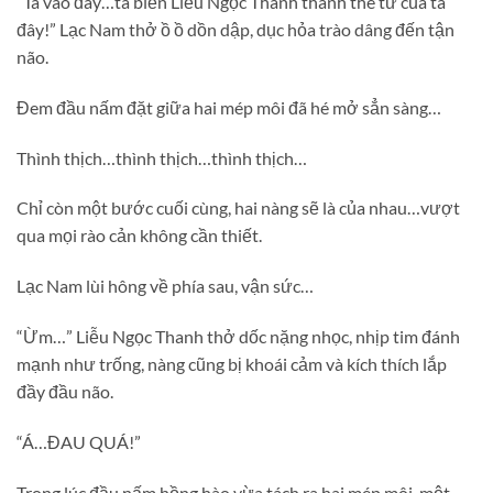
“Ta vào đây…ta biến Liễu Ngọc Thanh thành thê tử của ta
đây!” Lạc Nam thở ồ ồ dồn dập, dục hỏa trào dâng đến tận
não.
Đem đầu nấm đặt giữa hai mép môi đã hé mở sẳn sàng…
Thình thịch…thình thịch…thình thịch…
Chỉ còn một bước cuối cùng, hai nàng sẽ là của nhau…vượt
qua mọi rào cản không cần thiết.
Lạc Nam lùi hông về phía sau, vận sức…
“Ừm…” Liễu Ngọc Thanh thở dốc nặng nhọc, nhịp tim đánh
mạnh như trống, nàng cũng bị khoái cảm và kích thích lắp
đầy đầu não.
“Á…ĐAU QUÁ!”
Trong lúc đầu nấm hồng hào vừa tách ra hai mép môi, một