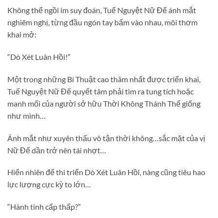
Không thể ngồi im suy đoán, Tuế Nguyệt Nữ Đế ánh mắt
nghiêm nghị, từng đầu ngón tay bấm vào nhau, môi thơm
khai mở:
“Dò Xét Luân Hồi!”
Một trong những Bí Thuật cao thâm nhất được triển khai,
Tuế Nguyệt Nữ Đế quyết tâm phải tìm ra tung tích hoặc
manh mối của người sở hữu Thời Không Thánh Thể giống
như mình…
Ánh mắt như xuyên thấu vô tận thời không…sắc mặt của vị
Nữ Đế dần trở nên tái nhợt…
Hiển nhiên để thi triển Dò Xét Luân Hồi, nàng cũng tiêu hao
lực lượng cực kỳ to lớn…
“Hành tinh cấp thấp?”