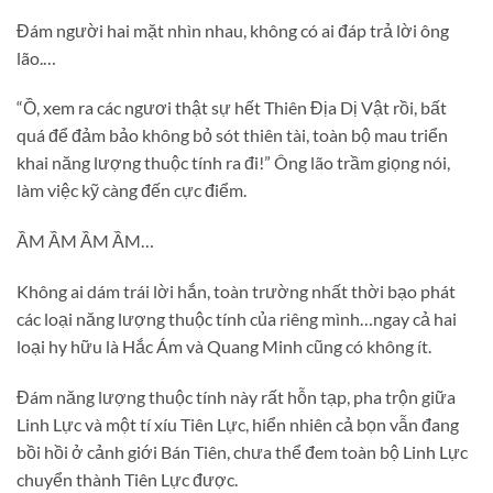
Đám người hai mặt nhìn nhau, không có ai đáp trả lời ông
lão.…
“Ồ, xem ra các ngươi thật sự hết Thiên Địa Dị Vật rồi, bất
quá để đảm bảo không bỏ sót thiên tài, toàn bộ mau triển
khai năng lượng thuộc tính ra đi!” Ông lão trầm giọng nói,
làm việc kỹ càng đến cực điểm.
ẦM ẦM ẦM ẦM…
Không ai dám trái lời hắn, toàn trường nhất thời bạo phát
các loại năng lượng thuộc tính của riêng mình…ngay cả hai
loại hy hữu là Hắc Ám và Quang Minh cũng có không ít.
Đám năng lượng thuộc tính này rất hỗn tạp, pha trộn giữa
Linh Lực và một tí xíu Tiên Lực, hiển nhiên cả bọn vẫn đang
bồi hồi ở cảnh giới Bán Tiên, chưa thể đem toàn bộ Linh Lực
chuyển thành Tiên Lực được.