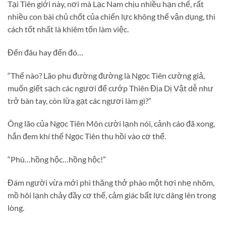
Tại Tiên giới này, nơi mà Lạc Nam chịu nhiều hạn chế, rất
nhiều con bài chủ chốt của chiến lực không thể vận dụng, thì
cách tốt nhất là khiêm tốn làm việc.
Đến đâu hay đến đó…
“Thế nào? Lão phu đường đường là Ngọc Tiên cường giả,
muốn giết sạch các ngươi để cướp Thiên Địa Dị Vật dễ như
trở bàn tay, còn lừa gạt các ngươi làm gì?”
Ông lão của Ngọc Tiên Môn cười lạnh nói, cảnh cáo đã xong,
hắn đem khí thế Ngọc Tiên thu hồi vào cơ thể.
“Phù…hồng hộc…hồng hộc!”
Đám người vừa mới phi thăng thở phào một hơi nhẹ nhõm,
mồ hôi lạnh chảy đầy cơ thể, cảm giác bất lực dâng lên trong
lòng.