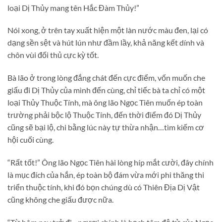
loại Dị Thủy mang tên Hắc Đàm Thủy!”
Nói xong, ở trên tay xuất hiện một làn nước màu đen, lại có
dạng sền sệt và hút lún như đầm lầy, khả năng kết dính và
chôn vùi đối thủ cực kỳ tốt.
Bà lão ở trong lòng đắng chát đến cực điểm, vốn muốn che
giấu đi Dị Thủy của mình đến cùng, chỉ tiếc bà ta chỉ có một
loại Thủy Thuộc Tính, mà ông lão Ngọc Tiên muốn ép toàn
trường phải bộc lộ Thuộc Tính, đến thời điểm đó Dị Thủy
cũng sẽ bại lộ, chi bằng lúc này tự thừa nhận…tìm kiếm cơ
hội cuối cùng.
“Rất tốt!” Ông lão Ngọc Tiên hài lòng híp mắt cười, đây chính
là mục đích của hắn, ép toàn bộ đám vừa mới phi thăng thi
triển thuộc tính, khi đó bọn chúng dù có Thiên Địa Dị Vật
cũng không che giấu được nữa.