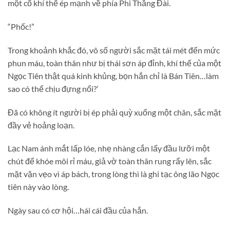
một cổ khí thế ép mạnh về phía Phi Thăng Đài.
“Phốc!”
Trong khoảnh khắc đó, vô số người sắc mặt tái mét đến mức
phun máu, toàn thân như bị thái sơn áp đỉnh, khí thế của một
Ngọc Tiên thật quá kinh khủng, bọn hắn chỉ là Bán Tiên…làm
sao có thể chịu đựng nổi?’
Đã có không ít người bị ép phải quỳ xuống một chân, sắc mặt
đầy vẻ hoảng loạn.
Lạc Nam ánh mắt lấp lóe, nhẹ nhàng cắn lấy đầu lưỡi một
chút để khóe môi rỉ máu, giả vờ toàn thân rung rẩy lên, sắc
mặt vặn vẹo vì áp bách, trong lòng thì là ghi tạc ông lão Ngọc
tiên này vào lòng.
Ngày sau có cơ hội…hái cái đầu của hắn.