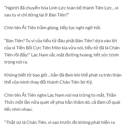
“Ngươi đã chuyển hóa Linh Lực toàn bộ thành Tiên Lực…vì
sao tu vi chỉ dừng lại ở Bán Tiên?”
Chín tên Ất Tiên trầm giọng, tiếp tục nghi ngờ hỏi.
“Bán Tiên? Tu vi của tiểu tử đâu phải Bán Tiên? dựa vào lời
của vị Tiền Bối Cực Tiên Môn kia vừa nói, tiểu tử đã là Chân
Tiên rồi đấy!” Lạc Nam sắc mặt đường hoàng, hết sức trịnh
trọng nói ra.
Không biết từ bao giờ…hắn đã đem khí thế phát ra trên thân
thể của mình thay đổi thành Chân Tiên Sơ Kỳ.
Chín tên Ất Tiên nghe Lạc Nam nói mà trừng to mắt, Thần
Thức một lần nữa quét về phía hắn thăm dò, cả đám cổ quái
liếc nhìn nhau:
“Thật sự là Chân Tiên, vì sao trước đó không phát hiện ra