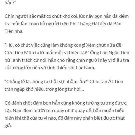
hắn?”
Chín người sắc mặt có chút khó coi, lúc nãy bọn hắn đã kiểm
tra một lần, toàn bộ người trên Phi Thăng Đài đều là Bán
Tiên nha.
“Hừ, có chút việc cũng làm không xong! Xém chút nữa để
Cực Tiên Môn ta lỡ mất một vị thiên tài!” Ông Lão Ngọc Tiên
hừ lạnh trách cứ nói, hắn cho rằng chín người này vì điều tra
số lượng lớn nên vô tình thiếu sót Lạc Nam.
“Chẳng lẽ là chúng ta thật sự nhầm lẫn?” Chín tân Ất Tiên
tràn ngập khó hiểu, trong lòng tự hỏi…
Có đánh chết đám bọn hắn cũng không tưởng tượng được,
Lạc Nam đem mười tên quay như quay dế, hắn muốn biểu
hiện khí thế của tu vi nào, đố đám này phân biệt được thật
giả.