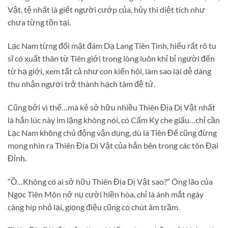
Vật, tệ nhất là giết người cướp của, hủy thi diệt tích như
chưa từng tồn tại.
Lạc Nam từng đối mặt đám Dạ Lang Tiên Tinh, hiểu rất rõ tu
sĩ có xuất thân từ Tiên giới trong lòng luôn khỉ bỉ người đến
từ hạ giới, xem tất cả như con kiến hôi, làm sao lại dễ dàng
thu nhận ngươi trở thành hạch tâm đệ tử.
Cũng bởi vì thế…mà kẻ sở hữu nhiều Thiên Địa Dị Vật nhất
là hắn lúc này im lặng không nói, có Cấm Kỵ che giấu…chỉ cần
Lạc Nam không chủ động vận dụng, dù là Tiên Đế cũng đừng
mong nhìn ra Thiên Địa Dị Vật của hắn bên trong các tôn Đại
Đỉnh.
“Ồ…Không có ai sở hữu Thiên Địa Dị Vật sao?” Ông lão của
Ngọc Tiên Môn nở nụ cười hiền hòa, chỉ là ánh mắt ngày
càng híp nhỏ lại, giọng điệu cũng có chút âm trầm.