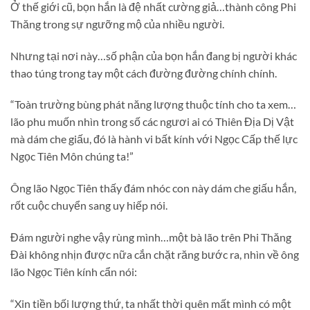
Ở thế giới cũ, bọn hắn là đệ nhất cường giả…thành công Phi
Thăng trong sự ngưỡng mộ của nhiều người.
Nhưng tại nơi này…số phận của bọn hắn đang bị người khác
thao túng trong tay một cách đường đường chính chính.
“Toàn trường bùng phát năng lượng thuộc tính cho ta xem…
lão phu muốn nhìn trong số các ngươi ai có Thiên Địa Dị Vật
mà dám che giấu, đó là hành vi bất kính với Ngọc Cấp thế lực
Ngọc Tiên Môn chúng ta!”
Ông lão Ngọc Tiên thấy đám nhóc con này dám che giấu hắn,
rốt cuộc chuyển sang uy hiếp nói.
Đám người nghe vậy rùng mình…một bà lão trên Phi Thăng
Đài không nhịn được nữa cắn chặt răng bước ra, nhìn về ông
lão Ngọc Tiên kính cẩn nói:
“Xin tiền bối lượng thứ, ta nhất thời quên mất mình có một