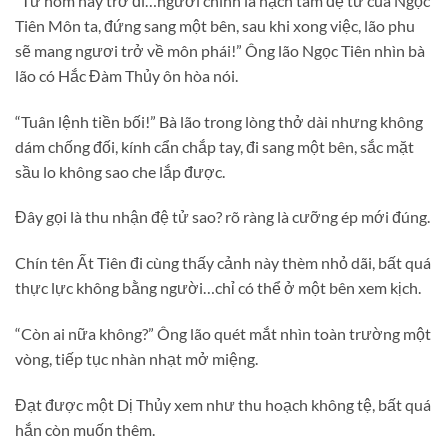
“Từ hôm nay trở đi…ngươi chính là hạch tâm đệ tử của Ngọc
Tiên Môn ta, đứng sang một bên, sau khi xong việc, lão phu
sẽ mang ngươi trở về môn phái!” Ông lão Ngọc Tiên nhìn bà
lão có Hắc Đàm Thủy ôn hòa nói.
“Tuân lệnh tiền bối!” Bà lão trong lòng thở dài nhưng không
dám chống đối, kính cẩn chắp tay, đi sang một bên, sắc mặt
sầu lo không sao che lắp được.
Đây gọi là thu nhận đệ tử sao? rõ ràng là cưỡng ép mới đúng.
Chín tên Ất Tiên đi cùng thấy cảnh này thèm nhỏ dãi, bất quá
thực lực không bằng người…chỉ có thể ở một bên xem kịch.
“Còn ai nữa không?” Ông lão quét mắt nhìn toàn trường một
vòng, tiếp tục nhàn nhạt mở miệng.
Đạt được một Dị Thủy xem như thu hoạch không tệ, bất quá
hắn còn muốn thêm.