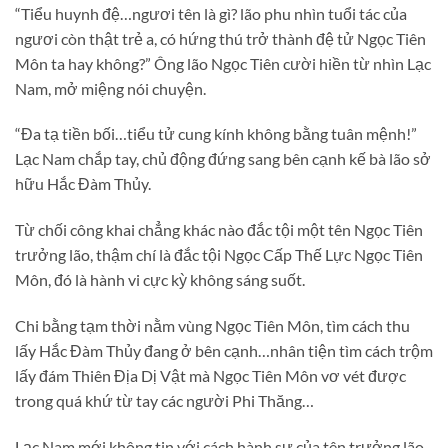
“Tiểu huynh đệ…ngươi tên là gì? lão phu nhìn tuổi tác của
ngươi còn thật trẻ a, có hứng thú trở thành đệ tử Ngọc Tiên
Môn ta hay không?” Ông lão Ngọc Tiên cười hiền từ nhìn Lạc
Nam, mở miệng nói chuyện.
“Đa tạ tiền bối…tiểu tử cung kính không bằng tuân mệnh!”
Lạc Nam chắp tay, chủ động đứng sang bên cạnh kế bà lão sở
hữu Hắc Đàm Thủy.
Từ chối công khai chẳng khác nào đắc tội một tên Ngọc Tiên
trưởng lão, thậm chí là đắc tội Ngọc Cấp Thế Lực Ngọc Tiên
Môn, đó là hành vi cực kỳ không sáng suốt.
Chi bằng tạm thời nằm vùng Ngọc Tiên Môn, tìm cách thu
lấy Hắc Đàm Thủy đang ở bên cạnh…nhân tiện tìm cách trộm
lấy đám Thiên Địa Dị Vật mà Ngọc Tiên Môn vơ vét được
trong quá khứ từ tay các người Phi Thăng…
Lạc Nam mới không tin với cách hành sự của tên trưởng lão