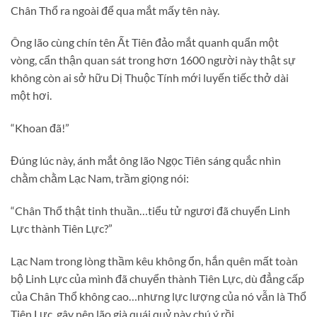
Chân Thổ ra ngoài để qua mắt mấy tên này.
Ông lão cùng chín tên Ất Tiên đảo mắt quanh quẩn một
vòng, cẩn thận quan sát trong hơn 1600 người này thật sự
không còn ai sở hữu Dị Thuộc Tính mới luyến tiếc thở dài
một hơi.
“Khoan đã!”
Đúng lúc này, ánh mắt ông lão Ngọc Tiên sáng quắc nhìn
chằm chằm Lạc Nam, trầm giọng nói:
“Chân Thổ thật tinh thuần…tiểu tử ngươi đã chuyển Linh
Lực thành Tiên Lực?”
Lạc Nam trong lòng thầm kêu không ổn, hắn quên mất toàn
bộ Linh Lực của mình đã chuyển thành Tiên Lực, dù đẳng cấp
của Chân Thổ không cao…nhưng lực lượng của nó vẫn là Thổ
Tiên Lực, gây nên lão già quái quỷ này chú ý rồi.