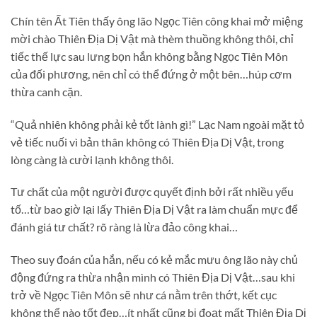
Chín tên Ất Tiên thấy ông lão Ngọc Tiên công khai mở miệng
mời chào Thiên Địa Dị Vật mà thèm thuồng không thôi, chỉ
tiếc thế lực sau lưng bọn hắn không bằng Ngọc Tiên Môn
của đối phương, nên chỉ có thể đứng ở một bên…húp cơm
thừa canh cặn.
“Quả nhiên không phải kẻ tốt lành gì!” Lạc Nam ngoài mặt tỏ
vẻ tiếc nuối vì bản thân không có Thiên Địa Dị Vật, trong
lòng càng là cười lạnh không thôi.
Tư chất của một người được quyết định bởi rất nhiều yếu
tố…từ bao giờ lại lấy Thiên Địa Dị Vật ra làm chuẩn mực để
đánh giá tư chất? rõ ràng là lừa đảo công khai…
Theo suy đoán của hắn, nếu có kẻ mắc mưu ông lão này chủ
động đứng ra thừa nhận mình có Thiên Địa Dị Vật…sau khi
trở về Ngọc Tiên Môn sẽ như cá nằm trên thớt, kết cục
không thể nào tốt đẹp…ít nhất cũng bị đoạt mất Thiên Địa Dị