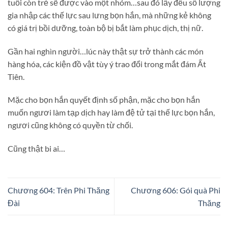
tuổi còn trẻ sẽ được vào một nhóm…sau đó lấy đều số lượng
gia nhập các thế lực sau lưng bọn hắn, mà những kẻ không
có giá trị bồi dưỡng, toàn bộ bị bắt làm phục dịch, thị nữ.
Gần hai nghìn người…lúc này thật sự trở thành các món
hàng hóa, các kiện đồ vật tùy ý trao đổi trong mắt đám Ất
Tiên.
Mặc cho bọn hắn quyết định số phận, mặc cho bọn hắn
muốn ngươi làm tạp dịch hay làm đệ tử tại thế lực bọn hắn,
ngươi cũng không có quyền từ chối.
Cũng thật bi ai…
Chương 604: Trên Phi Thăng
Chương 606: Gói quà Phi
Đài
Thăng