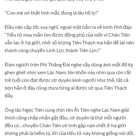
“Con mẹ nó thật tinh mắt, đúng là lão hồ ly!”
Đầu não cấp tốc suy nghĩ, ngoài mặt hắn ra vẻ bình tĩnh đáp:
“Tiểu tử may mắn tìm được động phủ của một vị Chân Tiên
vẫn lạc ở hạ giới, nhờ số lượng Tiên Thạch mà hắn để lại nên
thành công chuyển Linh Lực thành Tiên Lực!”
Đám người trên Phi Thăng Đài nghe vậy dùng ánh mắt đố kỵ
ghen ghét nhìn xem Lạc Nam, tên khốn này nhìn qua còn rất
trẻ tuổi còn đạt được cơ duyên kinh người như thế, tất cả
bọn hắn ở đây cũng chưa từng ai được sờ qua Tiên Thạch
đấy.
Ông lão Ngọc Tiên cùng chín tên Ất Tiên nghe Lạc Nam giải
thích cũng chấp nhận gật đầu, cơ duyên là thứ mỗi người
đều có…chuyện Chân Tiên vô tình gặp nạn chết ở hạ giới
không phải là hiếm lạ, lời của tiểu tử này không giống nói dối.