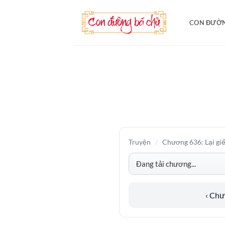
Bỏ
qua
CON ĐƯỜN
nội
dung
Truyện
/
Chương 636: Lại giế
‹ Ch