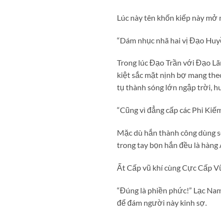
Lúc này tên khốn kiếp này mở m
“Dám nhục nhã hai vị Đạo Huyề
Trong lúc Đạo Trần với Đạo Lãn
kiệt sắc mặt nịnh bợ mang the
tụ thành sóng lớn ngập trời, 
“Cũng vì đẳng cấp các Phi Kiế
Mặc dù hắn thành công dùng s
trong tay bọn hắn đều là hàng 
Ất Cấp vũ khí cùng Cực Cấp Vũ 
“Đúng là phiền phức!” Lạc Nam
để đám người này kinh sợ.