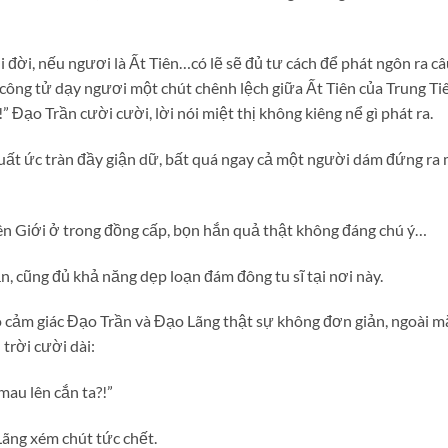
 đời, nếu ngươi là Ất Tiên…có lẽ sẽ đủ tư cách để phát ngôn ra câu
ông tử dạy ngươi một chút chênh lệch giữa Ất Tiên của Trung Ti
 Đạo Trần cười cười, lời nói miệt thị không kiêng nể gì phát ra.
uất ức tràn đầy giận dữ, bất quá ngay cả một người dám đứng r
Tiên Giới ở trong đồng cấp, bọn hắn quả thật không đáng chú ý…
, cũng đủ khả năng dẹp loạn đám đông tu sĩ tại nơi này.
ó cảm giác Đạo Trần và Đạo Lãng thật sự không đơn giản, ngoài m
 trời cười dài:
mau lên cắn ta?!”
ãng xém chút tức chết.