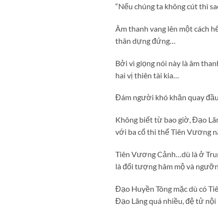
“Nếu chúng ta không cút thì sa
Âm thanh vang lên một cách hế
thân dựng đứng…
Bởi vì giọng nói này là âm th
hai vị thiên tài kia…
Đám người khó khăn quay đầu n
Không biết từ bao giờ, Đạo Lã
với ba cổ thi thể Tiên Vương 
Tiên Vương Cảnh…dù là ở Trung 
là đối tượng hâm mộ và ngưỡn
Đạo Huyền Tông mặc dù có Tiê
Đạo Lãng quá nhiều, đệ tử nội 