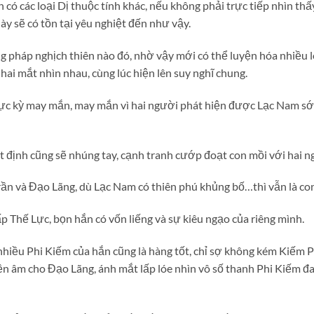
có các loại Dị thuộc tính khác, nếu không phải trực tiếp nhìn th
này sẽ có tồn tại yêu nghiệt đến như vậy.
g pháp nghịch thiên nào đó, nhờ vậy mới có thể luyện hóa nhiều 
ai mắt nhìn nhau, cùng lúc hiện lên suy nghĩ chung.
ực kỳ may mắn, may mắn vì hai người phát hiện được Lạc Nam sớ
t định cũng sẽ nhúng tay, cạnh tranh cướp đoạt con mồi với hai 
ần và Đạo Lãng, dù Lạc Nam có thiên phú khủng bố…thì vẫn là co
p Thế Lực, bọn hắn có vốn liếng và sự kiêu ngạo của riêng mình.
nhiều Phi Kiếm của hắn cũng là hàng tốt, chỉ sợ không kém Kiếm
ền âm cho Đạo Lãng, ánh mắt lấp lóe nhìn vô số thanh Phi Kiếm đ