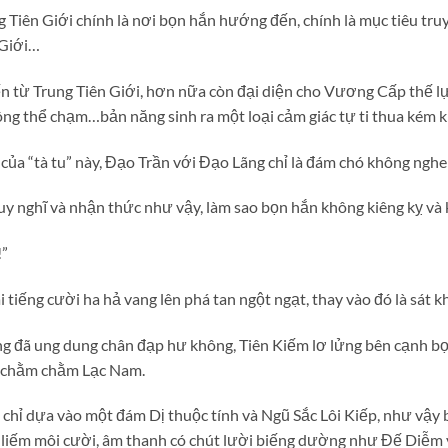
 Tiên Giới chính là nơi bọn hắn hướng đến, chính là mục tiêu tru
n Giới…
ến từ Trung Tiên Giới, hơn nữa còn đại diện cho Vương Cấp thế 
hông thể chạm…bản năng sinh ra một loại cảm giác tự ti thua kém k
của “tà tu” này, Đạo Trần với Đạo Lãng chỉ là đám chó không nghe 
uy nghĩ và nhận thức như vậy, làm sao bọn hắn không kiêng kỵ và 
!”
 tiếng cười ha hả vang lên phá tan ngột ngạt, thay vào đó là sát k
g đã ung dung chân đạp hư không, Tiên Kiếm lơ lửng bên cạnh bọn 
n chằm chằm Lạc Nam.
 chỉ dựa vào một đám Dị thuộc tính và Ngũ Sắc Lôi Kiếp, như vậy 
 liếm môi cười, âm thanh có chút lười biếng dường như Đế Diễm 