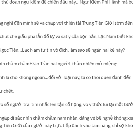
i thủ đoạn ngự kiếm để chiến đấu này…Ngự Kiếm Phi Hành mà bọ
 nghĩ đến mình sẽ va chạp với thiên tài Trung Tiên Giới sớm đế
út che giấu pha lẫn đố kỵ và sát ý của bọn hắn, Lạc Nam biết khó
gọc Tiên…Lạc Nam tự tin vô địch, làm sao sẽ ngán hai kẻ này?
hìn chằm chằm Đạo Trần hai người, thản nhiên mở miệng:
nh là chó không ngoan…đối với loại này, ta có thói quen đánh đến 
ư chết.
 số người trái tim nhấc lên tận cổ họng, vô ý thức lùi lại một bướ
gập dị sắc nhìn chằm chằm nam nhân, dáng vẻ bệ nghễ không xem
ung Tiên Giới của người này trực tiếp đánh vào tâm nàng, chỉ sợ k