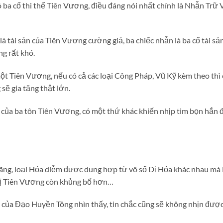
 ba cổ thi thể Tiên Vương, điều đáng nói nhất chính là Nhẫn Trữ 
à tài sản của Tiên Vương cường giả, ba chiếc nhẫn là ba cổ tài s
g rất khó.
ột Tiên Vương, nếu có cả các loại Công Pháp, Vũ Kỹ kèm theo thì 
sẽ gia tăng thật lớn.
 của ba tôn Tiên Vương, có một thứ khác khiến nhịp tim bọn hắn đ
ng, loại Hỏa diễm được dung hợp từ vô số Dị Hỏa khác nhau mà L
 vị Tiên Vương còn khủng bố hơn…
của Đạo Huyền Tông nhìn thấy, tin chắc cũng sẽ không nhịn đượ