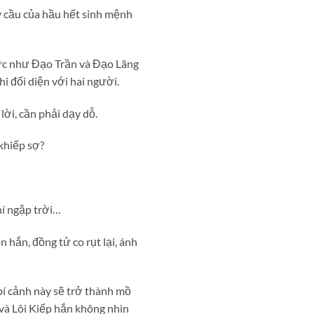
y cầu của hầu hết sinh mệnh
lực như Đạo Trần và Đạo Lãng
hi đối diện với hai người.
lời, cần phải dạy dỗ.
khiếp sợ?
hí ngập trời…
hắn, đồng tử co rụt lại, ánh
bí cảnh này sẽ trở thành mồ
và Lôi Kiếp hắn không nhìn