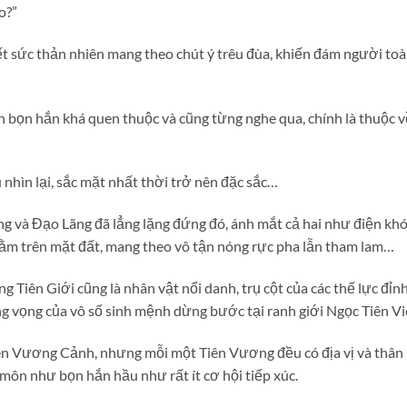
o?”
t sức thản nhiên mang theo chút ý trêu đùa, khiến đám người toàn
anh bọn hắn khá quen thuộc và cũng từng nghe qua, chính là thuộc
hìn lại, sắc mặt nhất thời trở nên đặc sắc…
ng và Đạo Lãng đã lẳng lặng đứng đó, ánh mắt cả hai như điện kh
nằm trên mặt đất, mang theo vô tận nóng rực pha lẫn tham lam…
Tiên Giới cũng là nhân vật nổi danh, trụ cột của các thế lực đỉnh 
g vọng của vô số sinh mệnh dừng bước tại ranh giới Ngọc Tiên 
n Vương Cảnh, nhưng mỗi một Tiên Vương đều có địa vị và thân
môn như bọn hắn hầu như rất ít cơ hội tiếp xúc.