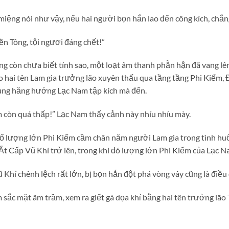
iệng nói như vậy, nếu hai người bọn hắn lao đến công kích, chẳng
n Tông, tội ngươi đáng chết!”
g còn chưa biết tính sao, một loạt âm thanh phẫn hận đã vang lên
o hai tên Lam gia trưởng lão xuyên thấu qua tầng tầng Phi Kiếm, 
hung hăng hướng Lạc Nam tập kích mà đến.
m còn quá thấp!” Lạc Nam thấy cảnh này nhíu nhíu mày.
ố lượng lớn Phi Kiếm cầm chân năm người Lam gia trong tình hu
Ất Cấp Vũ Khí trở lên, trong khi đó lượng lớn Phi Kiếm của Lạc N
Khí chênh lệch rất lớn, bị bọn hắn đột phá vòng vây cũng là điều 
 sắc mặt âm trầm, xem ra giết gà dọa khỉ bằng hai tên trưởng lã