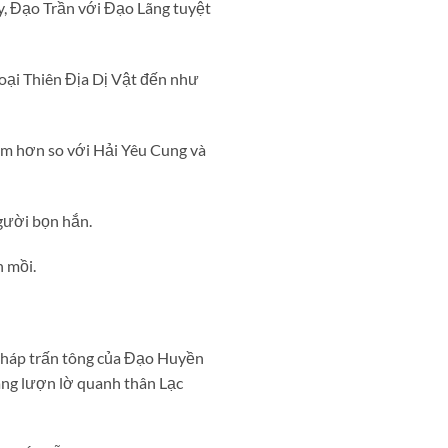
ấy, Đạo Trần với Đạo Lãng tuyệt
loại Thiên Địa Dị Vật đến như
m hơn so với Hải Yêu Cung và
người bọn hắn.
n mồi.
 Pháp trấn tông của Đạo Huyền
ang lượn lờ quanh thân Lạc