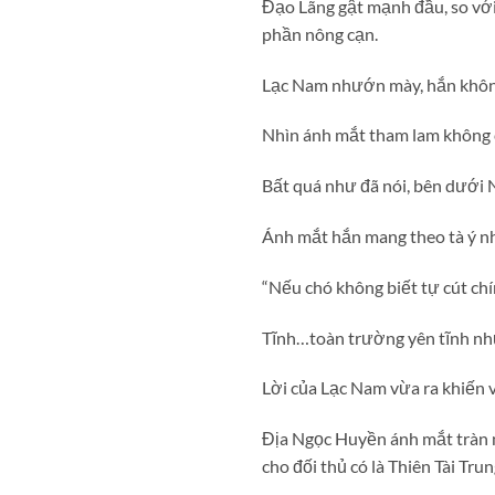
Đạo Lãng gật mạnh đầu, so vớ
phần nông cạn.
Lạc Nam nhướn mày, hắn không
Nhìn ánh mắt tham lam không ch
Bất quá như đã nói, bên dưới N
Ánh mắt hắn mang theo tà ý n
“Nếu chó không biết tự cút chí
Tĩnh…toàn trường yên tĩnh nh
Lời của Lạc Nam vừa ra khiến vô
Địa Ngọc Huyền ánh mắt tràn n
cho đối thủ có là Thiên Tài Tr