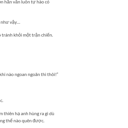
n hắn vẫn luôn tự hào có
n như vậy…
 tránh khỏi một trận chiến.
khi nào ngoan ngoãn thì thôi!”
c.
 thiên hạ anh hùng ra gì dù
hông thể nào quên được.