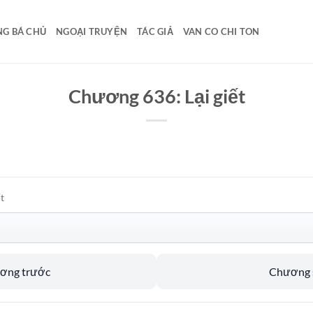
G BÁ CHỦ
NGOẠI TRUYỆN
TÁC GIẢ
VAN CO CHI TON
Chương 636: Lại giết
t
ương trước
Chương s