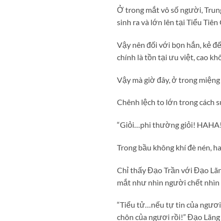
Ở trong mắt vô số người, Trung
sinh ra và lớn lên tại Tiểu Tiê
Vậy nên đối với bọn hắn, kẻ đ
chính là tồn tại ưu việt, cao k
Vậy mà giờ đây, ở trong miệng 
Chênh lệch to lớn trong cách s
“Giỏi…phi thường giỏi! HAHA
Trong bầu không khí đè nén, hai
Chỉ thấy Đạo Trần với Đạo Lãn
mắt như nhìn người chết nhì
“Tiểu tử…nếu tự tin của ngươi
chôn của ngươi rồi!” Đạo Lãng