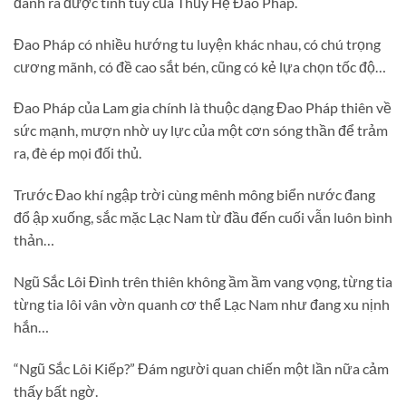
đánh ra được tinh túy của Thủy Hệ Đao Pháp.
Đao Pháp có nhiều hướng tu luyện khác nhau, có chú trọng
cương mãnh, có đề cao sắt bén, cũng có kẻ lựa chọn tốc độ…
Đao Pháp của Lam gia chính là thuộc dạng Đao Pháp thiên về
sức mạnh, mượn nhờ uy lực của một cơn sóng thần để trảm
ra, đè ép mọi đối thủ.
Trước Đao khí ngập trời cùng mênh mông biển nước đang
đổ ập xuống, sắc mặc Lạc Nam từ đầu đến cuối vẫn luôn bình
thản…
Ngũ Sắc Lôi Đình trên thiên không ầm ầm vang vọng, từng tia
từng tia lôi vân vờn quanh cơ thể Lạc Nam như đang xu nịnh
hắn…
“Ngũ Sắc Lôi Kiếp?” Đám người quan chiến một lần nữa cảm
thấy bất ngờ.