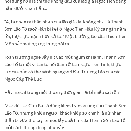
nói đúng hơn là thi thể không đầu của lão già Ngọc Tiên đang
nằm dưới chân hắn…
“A, ta nhận ra thân phận của lão già kia, không phải là Thanh
Sơn Lão Tổ sao? Hắn bị kẹt ở Ngọc Tiên Hậu Kỳ cả ngàn năm
rồi, thực lực mạnh hơn cả ta!” Một trưởng lão của Thiên Tiên
Môn sắc mặt ngưng trọng nói ra.
Toàn trường nghe vậy hít vào một ngụm khí lạnh, Thanh Sơn
Lão Tổ là một vị tán tu nổi đanh ở Lam Cực Tiên Tinh, thực
lực của hắn có thể sánh ngang với Đại Trưởng Lão của các
Ngọc Cấp Thế Lực.
Vậy mà chỉ trong một thoáng thời gian, lại bị miểu sát rồi?
Mặc dù Lạc Cầu Bại là dùng kiếm trảm xuống đầu Thanh Sơn
Lão Tổ, nhưng khiến người khác khiếp sợ chính là nữ nhân
thần bí vừa thò tay ra móc lấy quả tim của Thanh Sơn Lão Tổ
một cách thong dong như vậy.