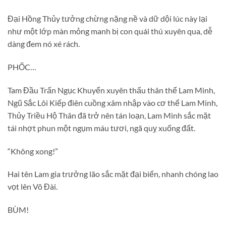
Đại Hồng Thủy tưởng chừng nặng nề và dữ dội lúc này lại
như một lớp màn mỏng manh bị con quái thú xuyên qua, dễ
dàng đem nó xé rách.
PHỐC…
Tam Đầu Trấn Ngục Khuyển xuyên thấu thân thể Lam Minh,
Ngũ Sắc Lôi Kiếp điên cuồng xâm nhập vào cơ thể Lam Minh,
Thủy Triều Hộ Thân đã trở nên tán loạn, Lam Minh sắc mặt
tái nhợt phun một ngụm máu tươi, ngã quỵ xuống đất.
“Không xong!”
Hai tên Lam gia trưởng lão sắc mặt đại biến, nhanh chóng lao
vọt lên Võ Đài.
BÙM!