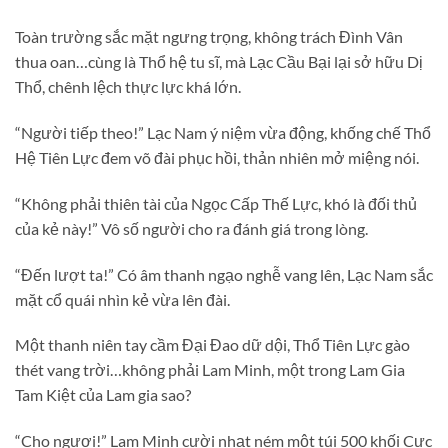
Toàn trường sắc mặt ngưng trọng, không trách Đình Vân
thua oan…cùng là Thổ hệ tu sĩ, mà Lạc Cầu Bại lại sở hữu Dị
Thổ, chênh lệch thực lực khá lớn.
“Người tiếp theo!” Lạc Nam ý niệm vừa động, khống chế Thổ
Hệ Tiên Lực đem võ đài phục hồi, thản nhiên mở miệng nói.
“Không phải thiên tài của Ngọc Cấp Thế Lực, khó là đối thủ
của kẻ này!” Vô số người cho ra đánh giá trong lòng.
“Đến lượt ta!” Có âm thanh ngạo nghễ vang lên, Lạc Nam sắc
mặt cổ quái nhìn kẻ vừa lên đài.
Một thanh niên tay cầm Đại Đao dữ dội, Thổ Tiên Lực gào
thét vang trời…không phải Lam Minh, một trong Lam Gia
Tam Kiệt của Lam gia sao?
“Cho ngươi!” Lam Minh cười nhạt ném một túi 500 khối Cực