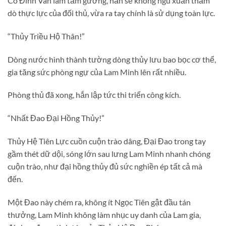
Có Đình Vân làm tấm gương, hắn sẽ không ngu xuẩn thăm
dò thực lực của đối thủ, vừa ra tay chính là sử dụng toàn lực.
“Thủy Triều Hộ Thân!”
Dòng nước hình thành tường dòng thủy lưu bao bọc cơ thể,
gia tăng sức phòng ngự của Lam Minh lên rất nhiều.
Phòng thủ đã xong, hắn lập tức thi triển công kích.
“Nhất Đao Đại Hồng Thủy!”
Thủy Hệ Tiên Lực cuồn cuộn trào dâng, Đại Đao trong tay
gầm thét dữ dội, sóng lớn sau lưng Lam Minh nhanh chóng
cuộn trào, như đại hồng thủy đủ sức nghiền ép tất cả mà
đến.
Một Đao này chém ra, không ít Ngọc Tiên gật đầu tán
thưởng, Lam Minh không làm nhục uy danh của Lam gia,