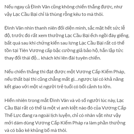
Nếu ngay cả Đình Vân cũng không chiến thắng được, như
vậy Lạc Cầu Bại chỉ là thùng rỗng kêu to mà thôi.
Đình Vân nhìn thanh niên đối diện mình, sắc mặt hết sức lễ
độ, trước đó rất xem thường Lạc Cầu Bại ếch ngồi đáy giếng,
bất quá sau khi chứng kiến sau lưng Lạc Cầu Bại rất có thể
tồn tại Tiên Vương cấp bậc cường giả bảo hộ, hắn lập tức
thay đổi thái độ… khách khí lên đài tuyên chiến.
Nếu chiến thắng thì đạt được một Vương Cấp Kiếm Pháp,
nếu thất bại thì cũng chẳng mất gì…ngược lại có khả năng
kết giao với một vị người trẻ tuổi có bối cảnh to lớn.
Hiển nhiên trong mắt Đình Vân và vô số người lúc này, Lạc
Cầu Bại rất có thể là một vị anh kiệt nào đó của Vương Cấp
Thế Lực đang ra ngoài lịch luyện, chỉ có nhân vật như vậy
mới dám dùng Vương Cấp Kiếm Pháp ra làm phần thưởng
và có bảo kê khủng bố mà thôi.