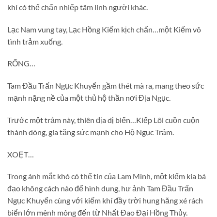
khí có thể chấn nhiếp tâm linh người khác.
Lạc Nam vung tay, Lạc Hồng Kiếm kịch chấn…một Kiếm vô
tình trảm xuống.
RỐNG…
Tam Đầu Trấn Ngục Khuyển gầm thét mà ra, mang theo sức
mạnh nặng nề của một thủ hộ thần nơi Địa Ngục.
Trước một trảm này, thiên địa dị biến…Kiếp Lôi cuồn cuộn
thành dòng, gia tăng sức mạnh cho Hộ Ngục Trảm.
XOẸT…
Trong ánh mắt khó có thể tin của Lam Minh, một kiếm kia bá
đạo không cách nào để hình dung, hư ảnh Tam Đầu Trấn
Ngục Khuyển cùng với kiếm khí đầy trời hung hăng xé rách
biển lớn mênh mông đến từ Nhất Đao Đại Hồng Thủy.