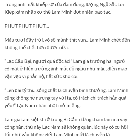
Trong ánh mắt khiếp sợ của đám đông, lượng Ngũ Sắc Lôi
Kiếp xâm nhập cơ thể Lam Minh đột nhiên bạo tạc.
PHỤT PHỤT PHỤT…
Máu tươi đầy trời, vô số mảnh thịt vụn…Lam Minh chết đến
không thể chết hơn được nữa.
“Lạc Cầu Bại, ngươi quá độc ác!” Lam gia trưởng hai người
có mặt ở hiện trường ánh mắt đỏ ngầu như máu, diện mạo
vặn vẹo vì phẫn nộ, hết sức khó coi.
“Lên đài tỷ thí…sống chết là chuyện bình thường, Lam Minh
cũng không hề nương tay với ta, có trách chỉ trách hắn quá
yếu!” Lạc Nam nhàn nhạt mở miệng.
Lam gia tam kiệt khi ở trong Bí Cảnh từng tham lam mà vây
công hắn, thù này Lạc Nam sẽ không quên, lúc này có cơ hội
tốt như vậy, không giết Lam Minh mới là chuyện lạ.