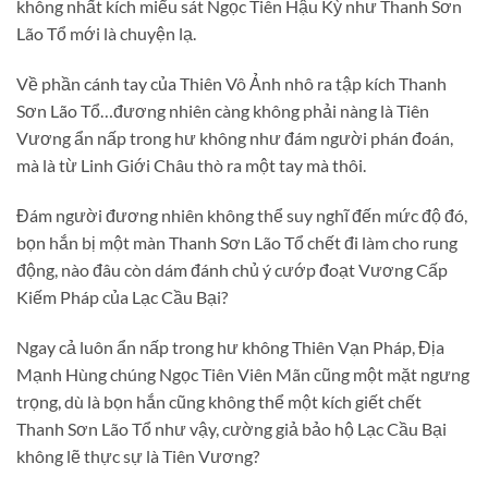
không nhất kích miểu sát Ngọc Tiên Hậu Kỳ như Thanh Sơn
Lão Tổ mới là chuyện lạ.
Về phần cánh tay của Thiên Vô Ảnh nhô ra tập kích Thanh
Sơn Lão Tổ…đương nhiên càng không phải nàng là Tiên
Vương ẩn nấp trong hư không như đám người phán đoán,
mà là từ Linh Giới Châu thò ra một tay mà thôi.
Đám người đương nhiên không thể suy nghĩ đến mức độ đó,
bọn hắn bị một màn Thanh Sơn Lão Tổ chết đi làm cho rung
động, nào đâu còn dám đánh chủ ý cướp đoạt Vương Cấp
Kiếm Pháp của Lạc Cầu Bại?
Ngay cả luôn ẩn nấp trong hư không Thiên Vạn Pháp, Địa
Mạnh Hùng chúng Ngọc Tiên Viên Mãn cũng một mặt ngưng
trọng, dù là bọn hắn cũng không thể một kích giết chết
Thanh Sơn Lão Tổ như vậy, cường giả bảo hộ Lạc Cầu Bại
không lẽ thực sự là Tiên Vương?