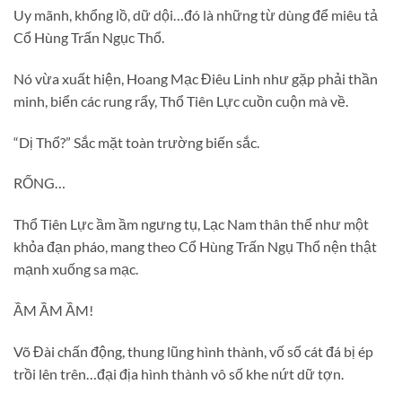
Uy mãnh, khổng lồ, dữ dội…đó là những từ dùng để miêu tả
Cổ Hùng Trấn Ngục Thổ.
Nó vừa xuất hiện, Hoang Mạc Điêu Linh như gặp phải thần
minh, biển các rung rẩy, Thổ Tiên Lực cuồn cuộn mà về.
“Dị Thổ?” Sắc mặt toàn trường biến sắc.
RỐNG…
Thổ Tiên Lực ầm ầm ngưng tụ, Lạc Nam thân thể như một
khỏa đạn pháo, mang theo Cổ Hùng Trấn Ngụ Thổ nện thật
mạnh xuống sa mạc.
ẦM ẦM ẦM!
Võ Đài chấn động, thung lũng hình thành, vố số cát đá bị ép
trồi lên trên…đại địa hình thành vô số khe nứt dữ tợn.