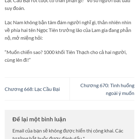
Lạc Cầu Bại rốt cuộc có thân phận gì?” Vô số người bắt đầu
suy đoán.
Lạc Nam không bận tâm đám người nghĩ gì, thản nhiên nhìn
về phía hai tên Ngọc Tiên trưởng lão của Lam gia đang phẫn
nộ, mở miệng hỏi:
“Muốn chiến sao? 1000 khối Tiên Thạch cho cả hai người,
cùng lên đi!”
Chương 670: Tình huống
Chương 668: Lạc Cầu Bại
ngoài ý muốn
Để lại một bình luận
Email của bạn sẽ không được hiển thị công khai.
Các
trường bắt buộc được đánh dấu
*