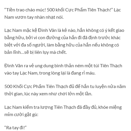
“Tiền trao cháo múc! 500 khối Cực Phẩm Tiên Thạch!” Lạc
Nam vươn tay nhàn nhạt nói.
Lạc Nam mặc kệ Đình Vân là kẻ nào, hắn không có ý kết giao
bằng hữu, bởi vì con đường của hắn đi đã định trước khác
biệt với đa số người, làm bằng hữu của hắn nếu không có
bản lĩnh…sẽ bị liên lụy mà chết.
Đình Vân ra vẻ ung dung bình thản ném một túi Tiên Thạch
vào tay Lạc Nam, trong lòng lại là đang rỉ máu.
500 Khối Cực Phẩm Tiên Thạch đủ để hắn tu luyện nửa năm
thời gian, lúc này xem như chơi lớn một lần.
Lạc Nam kiểm tra lượng Tiên Thạch đã đầy đủ, khóe miệng
mỉm cười gật gù:
“Ra tay đi!”