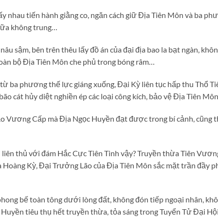
y nhau tiến hành giằng co, ngăn cách giữ Địa Tiên Môn và ba phư
giữa không trung…
âu sậm, bên trên thêu lấy đồ án của đại địa bao la bạt ngàn, khô
 toàn bộ Địa Tiên Môn che phủ trong bóng râm…
ừ ba phương thế lực giáng xuống, Đại Kỳ liên tục hấp thu Thổ T
 bão cát hủy diệt nghiền ép các loại công kích, bảo vệ Địa Tiên Môn
ảo Vương Cấp mà Địa Ngọc Huyền đạt được trong bí cảnh, cũng t
i liên thủ với đám Hắc Cực Tiên Tinh vậy? Truyền thừa Tiên Vươn
Sa Hoàng Kỳ, Đại Trưởng Lão của Địa Tiên Môn sắc mặt trần đầy 
phong bế toàn tông dưới lòng đất, không đón tiếp ngoại nhân, kh
Huyền tiêu thụ hết truyền thừa, tỏa sáng trong Tuyển Tử Đại Hội