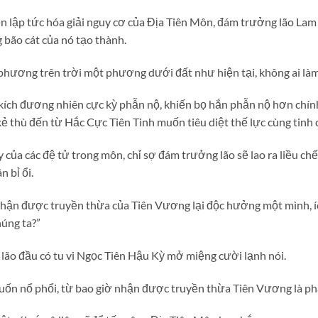
lập tức hóa giải nguy cơ của Địa Tiên Môn, đám trưởng lão Lam g
 bão cát của nó tạo thành.
phương trên trời một phương dưới đất như hiện tại, không ai là
 kích đương nhiên cực kỳ phẫn nộ, khiến bọ hắn phẫn nộ hơn chí
 kẻ thù đến từ Hắc Cực Tiên Tinh muốn tiêu diệt thế lực cùng tinh 
 của các đệ tử trong môn, chỉ sợ đám trưởng lão sẽ lao ra liều ch
n bỉ ổi.
nhận được truyền thừa của Tiên Vương lại độc hưởng một mình, í
úng ta?”
 lão đầu có tu vi Ngọc Tiên Hậu Kỳ mở miệng cười lạnh nói.
n nổ phổi, từ bao giờ nhận được truyền thừa Tiên Vương là phả