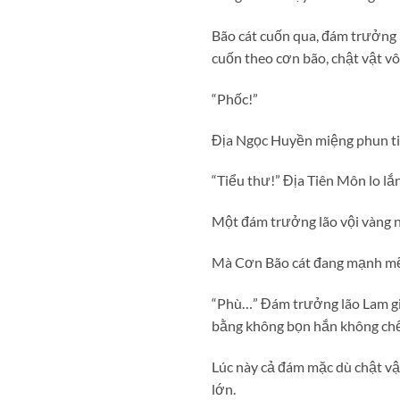
Bão cát cuốn qua, đám trưởng l
cuốn theo cơn bão, chật vật vô
“Phốc!”
Địa Ngọc Huyền miệng phun ti
“Tiểu thư!” Địa Tiên Môn lo lắ
Một đám trưởng lão vội vàng n
Mà Cơn Bão cát đang mạnh mẽ 
“Phù…” Đám trưởng lão Lam gi
bằng không bọn hắn không chế
Lúc này cả đám mặc dù chật v
lớn.