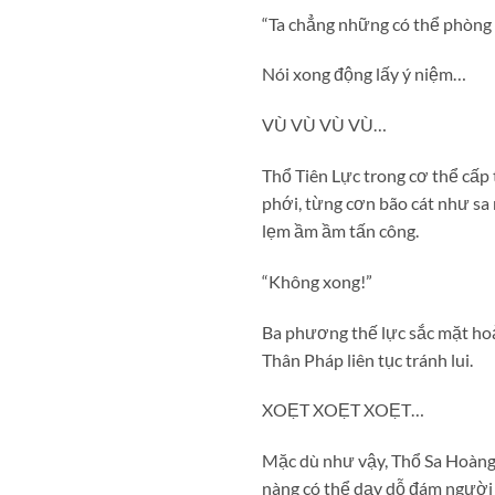
“Ta chẳng những có thể phòng t
Nói xong động lấy ý niệm…
VÙ VÙ VÙ VÙ…
Thổ Tiên Lực trong cơ thể cấp
phới, từng cơn bão cát như sa 
lẹm ầm ầm tấn công.
“Không xong!”
Ba phương thế lực sắc mặt hoả
Thân Pháp liên tục tránh lui.
XOẸT XOẸT XOẸT…
Mặc dù như vậy, Thổ Sa Hoàn
nàng có thể dạy dỗ đám người 