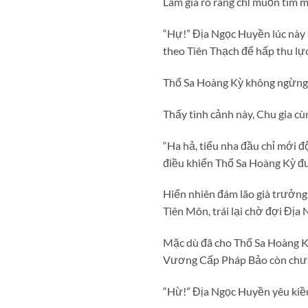
Lam gia rõ ràng chỉ muốn tìm m
“Hự!” Địa Ngọc Huyền lúc này 
theo Tiên Thạch để hấp thu lự
Thổ Sa Hoàng Kỳ không ngừng h
Thấy tình cảnh này, Chu gia cù
“Ha hả, tiểu nha đầu chỉ mới
điều khiển Thổ Sa Hoàng Kỳ đ
Hiển nhiên đám lão già trưởng
Tiên Môn, trái lại chờ đợi Địa
Mặc dù đã cho Thổ Sa Hoàng 
Vương Cấp Pháp Bảo còn chưa
“Hừ!” Địa Ngọc Huyền yêu kiều