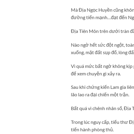
Mà Địa Ngọc Huyền cũng không 
đường tiến mạnh…đạt đến Ngọ
Địa Tiên Môn trên dưới tràn đ
Nào ngờ hết sức đột ngột, toàn
xuống, mặt đất sụp đổ, lòng đ
Vì quá mức bất ngờ không kịp
để xem chuyện gì xảy ra.
Sau khi chứng kiến Lam gia liê
lão lao ra đại chiến một trận.
Bất quá vì chênh nhân số, Địa T
Trong lúc nguy cấp, tiểu thư 
tiến hành phòng thủ.