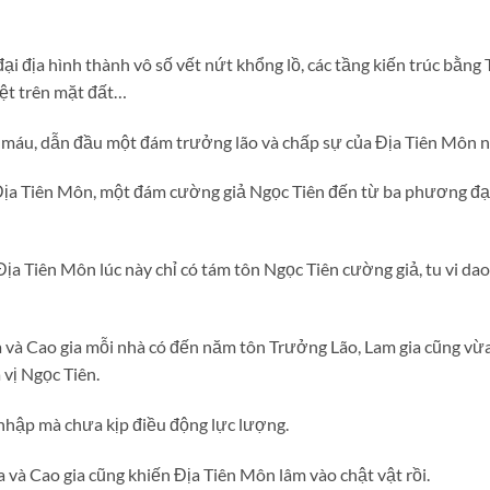
ại địa hình thành vô số vết nứt khổng lồ, các tầng kiến trúc bằng 
iệt trên mặt đất…
 máu, dẫn đầu một đám trưởng lão và chấp sự của Địa Tiên Môn n
Địa Tiên Môn, một đám cường giả Ngọc Tiên đến từ ba phương đại
ịa Tiên Môn lúc này chỉ có tám tôn Ngọc Tiên cường giả, tu vi d
a và Cao gia mỗi nhà có đến năm tôn Trưởng Lão, Lam gia cũng v
vị Ngọc Tiên.
 nhập mà chưa kịp điều động lực lượng.
a và Cao gia cũng khiến Địa Tiên Môn lâm vào chật vật rồi.