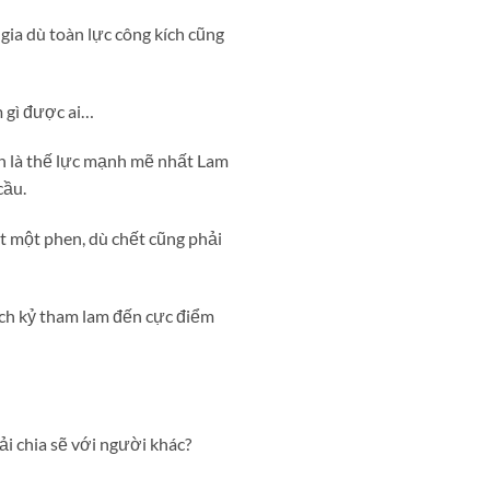
ia dù toàn lực công kích cũng
m gì được ai…
nh là thế lực mạnh mẽ nhất Lam
cầu.
ết một phen, dù chết cũng phải
ch kỷ tham lam đến cực điểm
i chia sẽ với người khác?