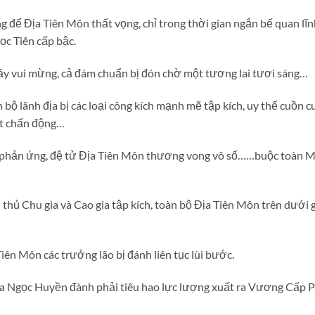
để Địa Tiên Môn thất vọng, chỉ trong thời gian ngắn bế quan lĩnh
c Tiên cấp bậc.
ầy vui mừng, cả đám chuẩn bị đón chờ một tương lai tươi sáng…
 bộ lãnh địa bị các loại công kích mạnh mẽ tập kích, uy thế cuồn
ất chấn động…
 phản ứng, đệ tử Địa Tiên Môn thương vong vô số……buộc toàn M
n thủ Chu gia và Cao gia tập kích, toàn bộ Địa Tiên Môn trên dưới 
iên Môn các trưởng lão bị đánh liên tục lùi bước.
Địa Ngọc Huyền đành phải tiêu hao lực lượng xuất ra Vương Cấp