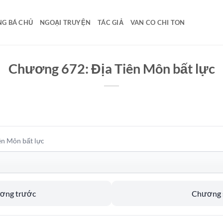
G BÁ CHỦ
NGOẠI TRUYỆN
TÁC GIẢ
VAN CO CHI TON
Chương 672: Địa Tiên Môn bất lực
ên Môn bất lực
ương trước
Chương s