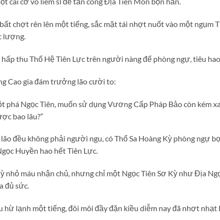
ột cái cớ vô liêm sĩ để tấn công Địa Tiên Môn bọn hắn.
bất chợt rên lên một tiếng, sắc mặt tái nhợt nuốt vào một ngụm T
c lượng.
ấp thu Thổ Hệ Tiên Lực trên người nàng để phòng ngự, tiêu hao 
ng Cao gia đám trưởng lão cười to:
 đột phá Ngọc Tiên, muốn sử dụng Vương Cấp Pháp Bảo còn kém xa
ược bao lâu?”
 lão đều không phải người ngu, có Thổ Sa Hoàng Kỳ phòng ngự bọ
 Ngọc Huyền hao hết Tiên Lực.
Kỳ nhỏ máu nhận chủ, nhưng chỉ một Ngọc Tiên Sơ Kỳ như Địa 
 đủ sức.
 hừ lạnh một tiếng, đôi môi đầy đặn kiều diễm nay đã nhợt nhạt l