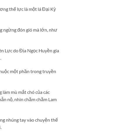
ơng thế lực là một lá Đại Kỳ
ng ngừng đón gió mà lớn, như
iên Lực do Địa Ngọc Huyền gia
.
huộc một phần trong truyền
g làm mù mắt chó của các
phẫn nộ, nhìn chằm chằm Lam
ông nhúng tay vào chuyện thế
.