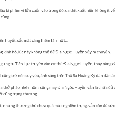
ão bị phạm vi lớn cuốn vào trong đó, da thịt xuất hiện không ít v
 cùng.
ên huyết, sắc mặt càng thêm tái nhợt…
ng kinh hô, lúc này không thể để Địa Ngọc Huyền xảy ra chuyện.
gưng tụ Tiên Lực truyền vào cơ thể Địa Ngọc Huyền, thay nàng c
cũng trở nên suy yếu, ánh sáng trên Thổ Sa Hoàng Kỳ dần dần 
a thở phào nhẹ nhõm, cũng may Địa Ngọc Huyền vẫn là chưa đủ
t cũng trọng thương.
ật, nhưng thương thế chưa quá mức nghiêm trọng, vẫn còn đủ sức