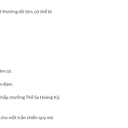
ết thương dữ tợn, cơ thể bị
ầm cự.
ảm đạm.
 chấp chưởng Thổ Sa Hoàng Kỳ,
 cho một trận chiến quy mô