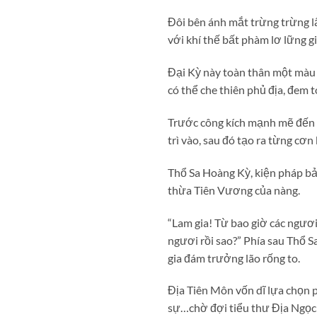
Đôi bên ánh mắt trừng trừng lấ
với khí thế bất phàm lơ lững 
Đại Kỳ này toàn thân một màu n
có thể che thiên phủ địa, đem
Trước công kích mạnh mẽ đến t
trì vào, sau đó tạo ra từng cơn
Thổ Sa Hoàng Kỳ, kiện pháp b
thừa Tiên Vương của nàng.
“Lam gia! Từ bao giờ các ngươ
ngươi rồi sao?” Phía sau Thổ 
gia đám trưởng lão rống to.
Địa Tiên Môn vốn dĩ lựa chọn 
sự…chờ đợi tiểu thư Địa Ngọc 