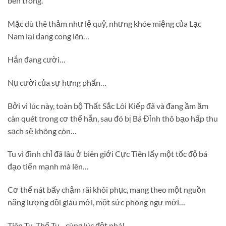
bên trong.
Mặc dù thê thảm như lệ quỷ, nhưng khóe miệng của Lạc
Nam lại đang cong lên…
Hắn đang cười…
Nụ cười của sự hưng phấn…
Bởi vì lúc này, toàn bộ Thất Sắc Lôi Kiếp đã và đang ầm ầm
càn quét trong cơ thể hắn, sau đó bị Bá Đỉnh thô bạo hấp thu
sạch sẽ không còn…
Tu vi đình chỉ đã lâu ở biên giới Cực Tiên lấy một tốc độ bá
đạo tiến mạnh mà lên…
Cơ thể nát bấy chậm rãi khôi phục, mang theo một nguồn
năng lượng dồi giàu mới, một sức phòng ngự mới…
Tiên Tu, Thể Tu…cùng lúc đột phá!