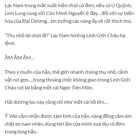
Lạc Nam trong mắt xuất hiện chút cô đơn, nếu có U Quỳnh,
Linh Lung cùng với Côn Minh Nguyệt ở đây…đối với sự biến
hóa của Đại Dương…tin tưởng các nàng ấy sẽ rất thích thú.
“Thu nhỏ lại chút đi!” Lạc Nam hướng Linh Giới Châu hạ
lệnh.
ẦM ẦM ẦM…
Theo ý muốn của hắn, thế giới nhanh chóng thu nhỏ, cảnh
vật rút gọn,…trong thoáng chốc không gian trong Linh Giới
Châu rút lại bằng một cái Ngọc Tiên Môn.
Hải dương lúc này cũng chỉ như một cái hồ lớn…
Ỷ Vân cảm nhận được tâm tình của hắn, nàng đồng cảm ôm
chặt eo nam nhân, dùng hơi ấm của mình xoa dịu cô đơn
trong lòng hắn.