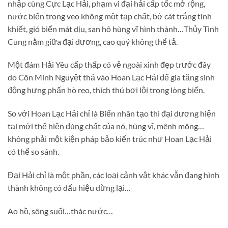
nhập cùng Cực Lạc Hải, phạm vi đại hải cấp tốc mở rộng,
nước biển trong veo không một tạp chất, bờ cát trắng tinh
khiết, gió biển mát dịu, san hô hùng vĩ hình thành…Thủy Tinh
Cung nằm giữa đại dương, cao quý không thể tả.
Một đám Hải Yêu cấp thấp có vẻ ngoài xinh đẹp trước đây
do Côn Minh Nguyệt thả vào Hoan Lạc Hải để gia tăng sinh
động hưng phấn hò reo, thích thú bơi lội trong lòng biển.
So với Hoan Lạc Hải chỉ là Biển nhân tạo thì đại dương hiện
tại mới thể hiện đúng chất của nó, hùng vĩ, mênh mông…
không phải một kiện pháp bảo kiến trúc như Hoan Lạc Hải
có thể so sánh.
Đại Hải chỉ là một phần, các loại cảnh vật khác vẫn đang hình
thành không có dấu hiệu dừng lại…
Ao hồ, sông suối…thác nước…