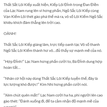
Thất Sắt Lôi Kiếp xuất hiện, Kiếp Lôi Đỉnh trong Đan Điền
của Lạc Nam rung lên vì hưng phấn, Ngũ Sắc Lôi Kiếp cùng
Vạn Kiếm Lôi thét gào phá thể mà ra, vô số Lôi Kiếm Ngũ Sắc
khiêu khích đâm thẳng lên trời cao.
OÀNH!
Thất Sắc Lôi Kiếp giáng lâm, trực tiếp oanh tạc Vô số thanh
Ngũ Sắc Lôi Kiếm thành hư vô…đủ thấy sự mạnh mẽ của nó.
“Hợp Đỉnh!” Lạc Nam hưng phấn cười to, Bá Đỉnh dung hợp
hoàn tất…
“Nhân cơ hội này dùng Thất Sắc Lôi Kiếp luyện thể, đây là
lực lượng khó được!” Kim Nhi hưng phấn cười nói.
“Xém chút quên mất!” Lạc Nam cười ha ha, phi người lên cao
gào thét: “Đánh xuống đi, để ta cảm nhận độ mạnh mẽ của
ngươi!”