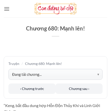
Bỏ
qua
nội
dung
Chương 680: Mạnh lên!
Truyện
/
Chương 680: Mạnh lên!
‹ Chương trước
Chương sau ›
“Keng, bắt đầu dung hợp Hỗn Độn Thủy Khí và Linh Giới