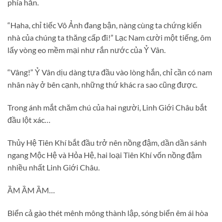
phía hắn.
“Haha, chỉ tiếc Vô Ảnh đang bận, nàng cùng ta chứng kiến
nhà của chúng ta thăng cấp đi!” Lạc Nam cười một tiếng, ôm
lấy vòng eo mềm mại như rắn nước của Ỷ Vân.
“Vâng!” Ỷ Vân dịu dàng tựa đầu vào lòng hắn, chỉ cần có nam
nhân này ở bên cạnh, những thứ khác ra sao cũng được.
Trong ánh mắt chăm chú của hai người, Linh Giới Châu bắt
đầu lột xác…
Thủy Hệ Tiên Khí bắt đầu trở nên nồng đậm, dần dần sánh
ngang Mộc Hệ và Hỏa Hệ, hai loại Tiên Khí vốn nồng đậm
nhiều nhất Linh Giới Châu.
ẦM ẦM ẦM…
Biển cả gào thét mênh mông thành lập, sóng biển êm ái hòa