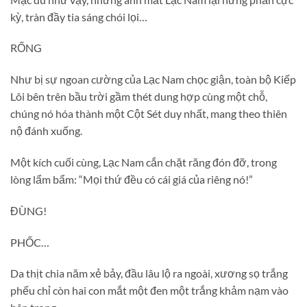
kỳ, tràn đầy tia sáng chói lọi…
RỐNG
Như bị sự ngoan cường của Lạc Nam chọc giận, toàn bộ Kiếp
Lôi bên trên bầu trời gầm thét dung hợp cùng một chỗ,
chúng nó hóa thành một Cột Sét duy nhất, mang theo thiên
nộ đánh xuống.
Một kích cuối cùng, Lạc Nam cắn chặt răng đón đỡ, trong
lòng lẩm bẩm: “Mọi thứ đều có cái giá của riêng nó!”
ĐÙNG!
PHỐC…
Da thịt chia năm xẻ bảy, đầu lâu lộ ra ngoài, xương sọ trắng
phếu chỉ còn hai con mắt một đen một trắng khảm nạm vào