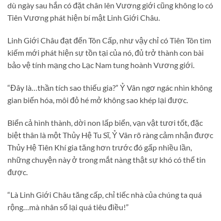
dù ngày sau hắn có đặt chân lên Vương giới cũng không lo có
Tiên Vương phát hiện bí mật Linh Giới Châu.
Linh Giới Châu đạt đến Tôn Cấp, như vậy chỉ có Tiên Tôn tìm
kiếm mới phát hiện sự tồn tại của nó, đủ trở thành con bài
bảo vệ tính mạng cho Lạc Nam tung hoành Vương giới.
“Đây là…thần tích sao thiếu gia?” Ỷ Vân ngơ ngác nhìn không
gian biến hóa, môi đỏ hé mở không sao khép lại được.
Biển cả hình thành, dời non lấp biển, vạn vật tươi tốt, đặc
biệt thân là một Thủy Hệ Tu Sĩ, Ỷ Vân rõ ràng cảm nhận được
Thủy Hệ Tiên Khí gia tăng hơn trước đó gấp nhiều lần,
những chuyện này ở trong mắt nàng thật sự khó có thể tin
được.
“Là Linh Giới Châu tăng cấp, chỉ tiếc nhà của chúng ta quá
rộng…mà nhân số lại quá tiêu điều!”