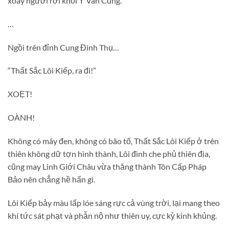
xoay người rời khỏi Ỷ Vân Cung.
…
Ngồi trên đỉnh Cung Đình Thụ…
“Thất Sắc Lôi Kiếp, ra đi!”
XOẸT!
OÀNH!
Không có mây đen, không có bão tố, Thất Sắc Lôi Kiếp ở trên
thiên không dữ tợn hình thành, Lôi đình che phủ thiên địa,
cũng may Linh Giới Châu vừa thăng thành Tôn Cấp Pháp
Bảo nên chẳng hề hấn gì.
Lôi Kiếp bảy màu lấp lóe sáng rực cả vùng trời, lại mang theo
khí tức sát phạt và phẫn nộ như thiên uy, cực kỳ kinh khủng.