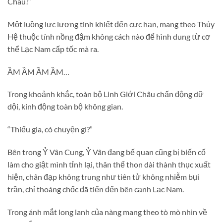
Châu!”
Một luồng lực lượng tinh khiết đến cực hạn, mang theo Thủy
Hệ thuộc tính nồng đậm không cách nào để hình dung từ cơ
thể Lạc Nam cấp tốc mà ra.
ẦM ẦM ẦM ẦM…
Trong khoảnh khắc, toàn bộ Linh Giới Châu chấn động dữ
dội, kinh động toàn bộ không gian.
“Thiếu gia, có chuyện gì?”
Bên trong Ỷ Vân Cung, Ỷ Vân đang bế quan cũng bị biến cố
làm cho giật mình tỉnh lại, thân thể thon dài thành thục xuất
hiện, chân đạp không trung như tiên tử không nhiễm bụi
trần, chỉ thoáng chốc đã tiến đến bên cạnh Lạc Nam.
Trong ánh mắt long lanh của nàng mang theo tò mò nhìn về