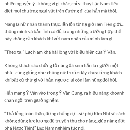
nhiên nguyện ý…không vì gì khác, chỉ vì thay Lạc Nam tiêu
diệt mọi chướng ngại vật trên đường đi của hắn mà thôi.
Nàng là nữ nhân thành thục, lăn lộn từ hạ giới lên Tiên giới…
thông minh và bản lĩnh có đủ, trong những trường hợp thế
này không cần khách khí với nam nhân của mình làm gì.
“Theo ta!” Lạc Nam khá hài lòng với biểu hiện của Ỷ Vân.
Không khách sáo chứng tỏ nàng đã xem hắn là người một
nhà…cũng giống như chúng nữ trước đây, chưa từng khách
khí bất cứ thứ gì với hắn, ngược lại còn làm nũng đòi hỏi.
Hắn mang Ỷ Vân vào trong Ỷ Vân Cung, ra hiệu nàng khoanh
chân ngồi trên giường nệm.
“Thả lỏng toàn thân, đừng chống cự…sư phụ Kim Nhi sẽ cách
không dùng lực lượng để truyền thụ cho nàng, giúp nàng đột
phá Ngọc Tiên!” Lạc Nam nghiêm túc nói.