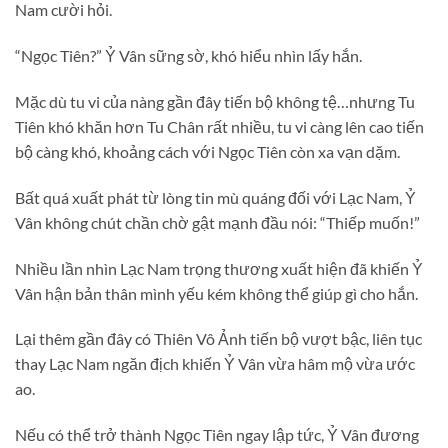
Nam cười hỏi.
“Ngọc Tiên?” Ỷ Vân sững sờ, khó hiểu nhìn lấy hắn.
Mặc dù tu vi của nàng gần đây tiến bộ không tệ…nhưng Tu
Tiên khó khăn hơn Tu Chân rất nhiều, tu vi càng lên cao tiến
bộ càng khó, khoảng cách với Ngọc Tiên còn xa vạn dặm.
Bất quá xuất phát từ lòng tin mù quáng đối với Lạc Nam, Ỷ
Vân không chút chần chờ gật mạnh đầu nói: “Thiếp muốn!”
Nhiều lần nhìn Lạc Nam trọng thương xuất hiện đã khiến Ỷ
Vân hận bản thân mình yếu kém không thể giúp gì cho hắn.
Lại thêm gần đây có Thiên Vô Ảnh tiến bộ vượt bậc, liên tục
thay Lạc Nam ngăn địch khiến Ỷ Vân vừa hâm mộ vừa ước
ao.
Nếu có thể trở thành Ngọc Tiên ngay lập tức, Ỷ Vân đương