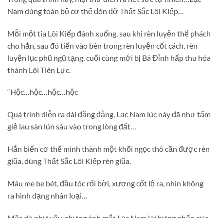
Nam dùng toàn bộ cơ thể đón đỡ Thất Sắc Lôi Kiếp…
Mỗi một tia Lôi Kiếp đánh xuống, sau khi rèn luyện thể phách
cho hắn, sau đó tiến vào bên trong rèn luyện cốt cách, rèn
luyện lục phũ ngũ tạng, cuối cùng mới bị Bá Đỉnh hấp thu hóa
thành Lôi Tiên Lực.
“Hộc…hộc…hộc…hộc
Quá trình diễn ra dài đằng đằng, Lạc Nam lúc này đã như tấm
giẻ lau sàn lún sâu vào trong lòng đất…
Hắn biến cơ thể mình thành một khối ngọc thô cần được rèn
giũa, dùng Thất Sắc Lôi Kiếp rèn giũa.
Máu me be bét, đầu tóc rối bời, xương cốt lộ ra, nhìn không
ra hình dạng nhân loại…
Mặc dù như vậy, nhưng ánh mắt Lạc Nam lại hưng phấn cực