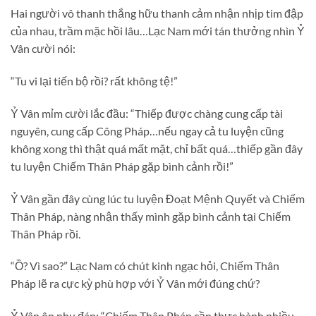
Hai người vô thanh thắng hữu thanh cảm nhận nhịp tim đập
của nhau, trầm mặc hồi lâu…Lạc Nam mới tán thưởng nhìn Ỷ
Vân cười nói:
“Tu vi lại tiến bộ rồi? rất không tệ!”
Ỷ Vân mỉm cười lắc đầu: “Thiếp được chàng cung cấp tài
nguyên, cung cấp Công Pháp…nếu ngay cả tu luyện cũng
không xong thì thật quá mất mặt, chỉ bất quá…thiếp gần đây
tu luyện Chiếm Thân Pháp gặp bình cảnh rồi!”
Ỷ Vân gần đây cùng lúc tu luyện Đoạt Mệnh Quyết và Chiếm
Thân Pháp, nàng nhận thấy mình gặp bình cảnh tại Chiếm
Thân Pháp rồi.
“Ồ? Vì sao?” Lạc Nam có chút kinh ngạc hỏi, Chiếm Thân
Pháp lẽ ra cực kỳ phù hợp với Ỷ Vân mới đúng chứ?
Ỷ Vân ôn nhu đáp: “Chiếm Thân Pháp cần thực hành nhiều