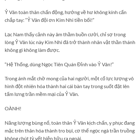
Ỷ Vân toàn thân chấn động, hướng về hư không kính cẩn
chắp tay: “Ỷ Vân đội ơn Kim Nhi tiền bối!”
Lạc Nam thấy cảnh này âm thầm buồn cười, chỉ sợ trong
lòng Ỷ Vân lúc này Kim Nhi đã trở thành nhân vật thần thánh
không gì không làm được.
“Hệ Thống, dùng Ngọc Tiên Quán Đỉnh vào Ỷ Vân!”
Trong ánh mắt chờ mong của hai người, một cổ lực lượng vô
hình đột nhiên hóa thành hai cái bàn tay trong suốt đặt lên
tấm lưng trần mềm mại của Ỷ Vân.
OÀNH!
Năng lượng bùng nổ, toàn thân Ỷ Vân kịch chấn, y phục đang
mặc trên thân hóa thành tro bụi, cơ thể ngọc ngà trần truồng
không chút tỳ vết hiện hữu ra ngoài.