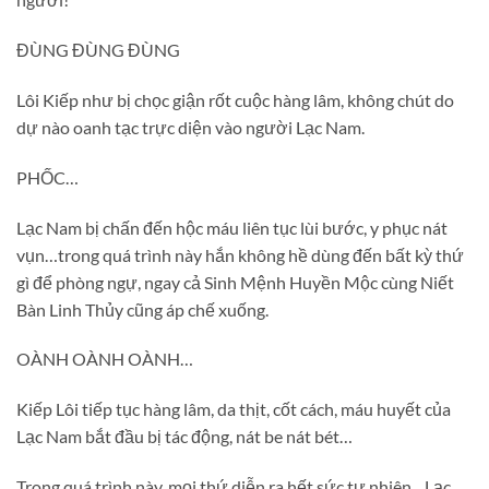
ĐÙNG ĐÙNG ĐÙNG
Lôi Kiếp như bị chọc giận rốt cuộc hàng lâm, không chút do
dự nào oanh tạc trực diện vào người Lạc Nam.
PHỐC…
Lạc Nam bị chấn đến hộc máu liên tục lùi bước, y phục nát
vụn…trong quá trình này hắn không hề dùng đến bất kỳ thứ
gì để phòng ngự, ngay cả Sinh Mệnh Huyền Mộc cùng Niết
Bàn Linh Thủy cũng áp chế xuống.
OÀNH OÀNH OÀNH…
Kiếp Lôi tiếp tục hàng lâm, da thịt, cốt cách, máu huyết của
Lạc Nam bắt đầu bị tác động, nát be nát bét…
Trong quá trình này, mọi thứ diễn ra hết sức tự nhiên…Lạc