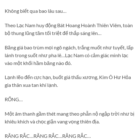
Không biết qua bao lâu sau…
Theo Lạc Nam huy động Bát Hoang Hoành Thiên Viêm, toàn
bộ thung lũng tăm tối triệt để thắp sáng lên…
Băng giá bao trùm mọi ngõ ngách, trắng muốt như tuyết, lấp
lánh trong suốt như pha lê…Lạc Nam có cảm giác mình lạc
vào một khối hầm băng nào đó.
Lạnh lẽo đến cực hạn, buốt giá thấu xương, Kim Ô Hư Hỏa
gia thân xua tan khí lạnh.
RỐNG…
Một âm thanh gầm thét mang theo phẫn nộ ngập trời như bị
khiêu khích và chọc giận vang vọng thiên địa.
RĂNG RẮC…RĂNG RẮC…RĂNG RẮC…