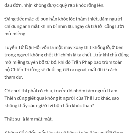
đau đớn, nhịn không được quỳ rạp khóc rống lên.
Đáng tiếc mặc kệ bọn hắn khóc lóc thảm thiết, đám người
chỉ dùng ánh mắt khinh bỉ nhìn lại, ngay cả trả lời cũng lười
mở miệng.
Tuyển Tử Đại Hội vốn là một máy xoay thịt khổng lồ, ở bên
trong ngươi không chết thì chính là ta chết…trừ khi chủ động
mở miệng tuyên bố từ bỏ, khi đó Trận Pháp bao trùm toàn
bộ Chiến Trường sẽ đuổi ngươi ra ngoài, mất đi tư cách
tham dự.
Có chơi thì phải có chịu, trước đó nhóm tám người Lam
Thiên cũng giết qua không ít người của Thế lực khác, sao
không thấy các ngươi vì bọn hắn khóc than?
Thật sự là làm mất mặt.
Không để ý đến mấy lão già vô liêm sĩ này, đám người đang