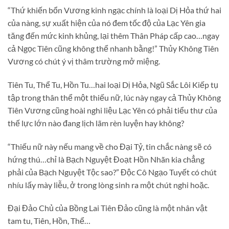
“Thứ khiến bổn Vương kinh ngạc chính là loại Dị Hỏa thứ hai
của nàng, sự xuất hiện của nó đem tốc độ của Lạc Yên gia
tăng đến mức kinh khủng, lại thêm Thân Pháp cấp cao…ngay
cả Ngọc Tiên cũng không thể nhanh bằng!” Thủy Không Tiên
Vương có chút ý vị thâm trường mở miệng.
Tiên Tu, Thể Tu, Hồn Tu…hai loại Dị Hỏa, Ngũ Sắc Lôi Kiếp tụ
tập trong thân thể một thiếu nữ, lúc này ngay cả Thủy Không
Tiên Vương cũng hoài nghi liệu Lạc Yên có phải tiểu thư của
thế lực lớn nào đang lịch lãm rèn luyện hay không?
“Thiếu nữ này nếu mang về cho Đại Tỷ, tin chắc nàng sẽ có
hứng thú…chỉ là Bạch Nguyệt Đoạt Hồn Nhãn kia chẳng
phải của Bạch Nguyệt Tộc sao?” Độc Cô Ngạo Tuyết có chút
nhíu lấy mày liễu, ở trong lòng sinh ra một chút nghi hoặc.
Đại Đảo Chủ của Bồng Lai Tiên Đảo cũng là một nhân vật
tam tu, Tiên, Hồn, Thể…