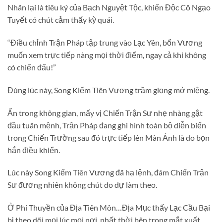
Nhãn lại là tiêu ký của Bạch Nguyệt Tộc, khiến Độc Cô Ngạo
Tuyết có chút cảm thấy kỳ quái.
“Điều chỉnh Trận Pháp tập trung vào Lạc Yên, bổn Vương
muốn xem trực tiếp nàng mọi thời điểm, ngay cả khi không
có chiến đấu!”
Đúng lúc này, Song Kiếm Tiên Vương trầm giọng mở miệng.
Ẩn trong không gian, mấy vị Chiến Trận Sư nhẹ nhàng gật
đầu tuân mệnh, Trận Pháp đang ghi hình toàn bộ diễn biến
trong Chiến Trường sau đó trực tiếp lên Màn Ảnh là do bọn
hắn điều khiển.
Lúc này Song Kiếm Tiên Vương đã hạ lệnh, đám Chiến Trận
Sư đương nhiên không chút do dự làm theo.
Ở Phi Thuyền của Địa Tiên Môn…Địa Mục thấy Lạc Cầu Bại
bị theo dõi mọi lúc mọi nơi, nhất thời bên trong mắt xuất