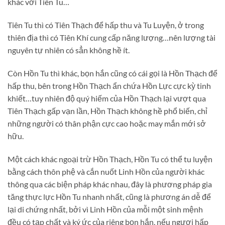
khác với Tiên Tu…
Tiên Tu thì có Tiên Thạch để hấp thu và Tu Luyện, ở trong
thiên địa thì có Tiên Khí cung cấp năng lượng…nên lượng tài
nguyên tự nhiên có sẳn không hề ít.
Còn Hồn Tu thì khác, bọn hắn cũng có cái gọi là Hồn Thạch để
hấp thu, bên trong Hồn Thạch ẩn chứa Hồn Lực cực kỳ tinh
khiết…tuy nhiên độ quý hiếm của Hồn Thạch lại vượt qua
Tiên Thạch gấp vạn lần, Hồn Thạch không hề phổ biến, chỉ
những người có thân phận cực cao hoặc may mắn mới sở
hữu.
Một cách khác ngoại trừ Hồn Thạch, Hồn Tu có thể tu luyện
bằng cách thôn phệ và cắn nuốt Linh Hồn của người khác
thông qua các biện pháp khác nhau, đây là phương pháp gia
tăng thực lực Hồn Tu nhanh nhất, cũng là phương án dễ để
lại di chứng nhất, bởi vì Linh Hồn của mỗi một sinh mệnh
đều có tạp chất và ký ức của riêng bọn hắn, nếu ngươi hấp