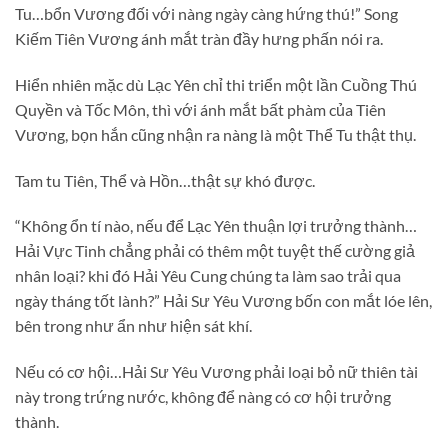
Tu…bổn Vương đối với nàng ngày càng hứng thú!” Song
Kiếm Tiên Vương ánh mắt tràn đầy hưng phấn nói ra.
Hiển nhiên mặc dù Lạc Yên chỉ thi triển một lần Cuồng Thú
Quyền và Tốc Môn, thì với ánh mắt bất phàm của Tiên
Vương, bọn hắn cũng nhận ra nàng là một Thể Tu thật thụ.
Tam tu Tiên, Thể và Hồn…thật sự khó được.
“Không ổn tí nào, nếu để Lạc Yên thuận lợi trưởng thành…
Hải Vực Tinh chẳng phải có thêm một tuyệt thế cường giả
nhân loại? khi đó Hải Yêu Cung chúng ta làm sao trải qua
ngày tháng tốt lành?” Hải Sư Yêu Vương bốn con mắt lóe lên,
bên trong như ẩn như hiện sát khí.
Nếu có cơ hội…Hải Sư Yêu Vương phải loại bỏ nữ thiên tài
này trong trứng nước, không để nàng có cơ hội trưởng
thành.