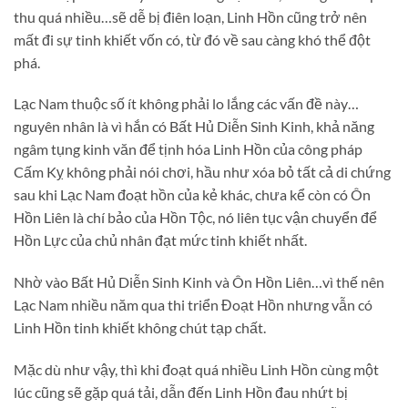
thu quá nhiều…sẽ dễ bị điên loạn, Linh Hồn cũng trở nên
mất đi sự tinh khiết vốn có, từ đó về sau càng khó thể đột
phá.
Lạc Nam thuộc số ít không phải lo lắng các vấn đề này…
nguyên nhân là vì hắn có Bất Hủ Diễn Sinh Kinh, khả năng
ngâm tụng kinh văn để tịnh hóa Linh Hồn của công pháp
Cấm Kỵ không phải nói chơi, hầu như xóa bỏ tất cả di chứng
sau khi Lạc Nam đoạt hồn của kẻ khác, chưa kể còn có Ôn
Hồn Liên là chí bảo của Hồn Tộc, nó liên tục vận chuyển để
Hồn Lực của chủ nhân đạt mức tinh khiết nhất.
Nhờ vào Bất Hủ Diễn Sinh Kinh và Ôn Hồn Liên…vì thế nên
Lạc Nam nhiều năm qua thi triển Đoạt Hồn nhưng vẫn có
Linh Hồn tinh khiết không chút tạp chất.
Mặc dù như vậy, thì khi đoạt quá nhiều Linh Hồn cùng một
lúc cũng sẽ gặp quá tải, dẫn đến Linh Hồn đau nhứt bị