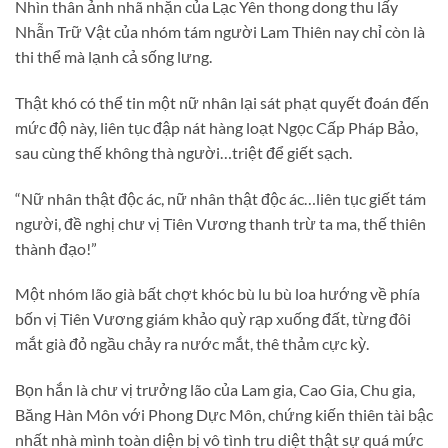
Nhìn thân ảnh nhã nhặn của Lạc Yên thong dong thu lấy
Nhẫn Trữ Vật của nhóm tám người Lam Thiên nay chỉ còn là
thi thể mà lạnh cả sống lưng.
Thật khó có thể tin một nữ nhân lại sát phạt quyết đoán đến
mức độ này, liên tục đập nát hàng loạt Ngọc Cấp Pháp Bảo,
sau cùng thế không thà người…triệt để giết sạch.
“Nữ nhân thật độc ác, nữ nhân thật độc ác…liên tục giết tám
người, đề nghị chư vị Tiên Vương thanh trừ ta ma, thế thiên
thành đạo!”
Một nhóm lão già bất chợt khóc bù lu bù loa hướng về phía
bốn vị Tiên Vương giám khảo quỳ rạp xuống đất, từng đôi
mắt già đỏ ngầu chảy ra nước mắt, thê thảm cực kỳ.
Bọn hắn là chư vị trưởng lão của Lam gia, Cao Gia, Chu gia,
Băng Hàn Môn với Phong Dực Môn, chứng kiến thiên tài bậc
nhất nhà mình toàn diện bị vô tình tru diệt thật sự quá mức