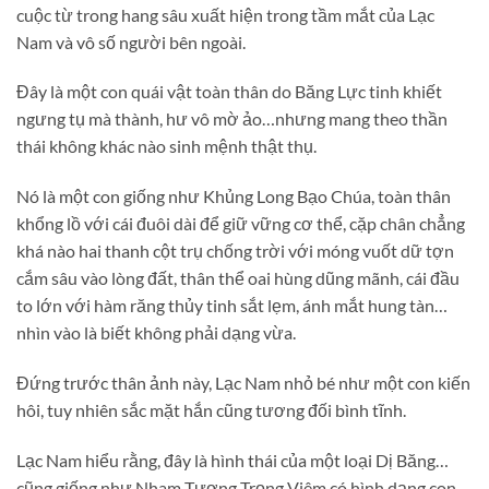
cuộc từ trong hang sâu xuất hiện trong tầm mắt của Lạc
Nam và vô số người bên ngoài.
Đây là một con quái vật toàn thân do Băng Lực tinh khiết
ngưng tụ mà thành, hư vô mờ ảo…nhưng mang theo thần
thái không khác nào sinh mệnh thật thụ.
Nó là một con giống như Khủng Long Bạo Chúa, toàn thân
khổng lồ với cái đuôi dài để giữ vững cơ thể, cặp chân chẳng
khá nào hai thanh cột trụ chống trời với móng vuốt dữ tợn
cắm sâu vào lòng đất, thân thể oai hùng dũng mãnh, cái đầu
to lớn với hàm răng thủy tinh sắt lẹm, ánh mắt hung tàn…
nhìn vào là biết không phải dạng vừa.
Đứng trước thân ảnh này, Lạc Nam nhỏ bé như một con kiến
hôi, tuy nhiên sắc mặt hắn cũng tương đối bình tĩnh.
Lạc Nam hiểu rằng, đây là hình thái của một loại Dị Băng…
cũng giống như Nham Tượng Trọng Viêm có hình dạng con