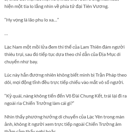
hiện một tia lo lắng nhìn về phía tứ đại Tiên Vương.
“Hy vọng là lão phu lo xa…”
…
Lạc Nam một mồi lửa đem thi thể của Lam Thiên đám người
thiêu trụi, sau đó tiếp tục dựa theo chỉ dẫn của Địa Mục di
chuyển như bay.
Lúc này hắn đương nhiên không biết mình bị Trận Pháp theo
dõi, mọi động tĩnh đều trực tiếp chiếu vào mắt vô số người.
“Kỳ quái, nàng không tiến đến Võ Đài Chung Kết, trái lại đi ra
ngoài rìa Chiến Trường làm cái gì?”
Nhìn thấy phương hướng di chuyển của Lạc Yên trong màn
ảnh, không ít người xem trực tiếp ngoài Chiến Trường âm
thầm cảm thấy nghi hoặc.