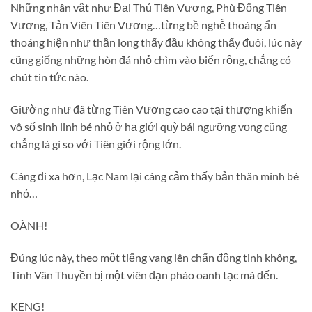
Những nhân vật như Đại Thủ Tiên Vương, Phù Đổng Tiên
Vương, Tản Viên Tiên Vương…từng bề nghễ thoáng ẩn
thoáng hiện như thần long thấy đầu không thấy đuôi, lúc này
cũng giống những hòn đá nhỏ chìm vào biển rộng, chẳng có
chút tin tức nào.
Giường như đã từng Tiên Vương cao cao tại thượng khiến
vô số sinh linh bé nhỏ ở hạ giới quỳ bái ngưỡng vọng cũng
chẳng là gì so với Tiên giới rộng lớn.
Càng đi xa hơn, Lạc Nam lại càng cảm thấy bản thân mình bé
nhỏ…
OÀNH!
Đúng lúc này, theo một tiếng vang lên chấn động tinh không,
Tinh Vân Thuyền bị một viên đạn pháo oanh tạc mà đến.
KENG!