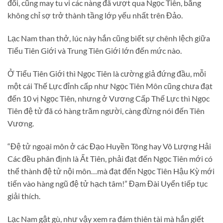
đổi, cũng may tu vi các nàng đã vượt qua Ngọc Tiên, bằng
không chỉ sợ trở thành tầng lớp yếu nhất trên Đảo.
Lạc Nam than thở, lúc này hắn cũng biết sự chênh lệch giữa
Tiểu Tiên Giới và Trung Tiên Giới lớn đến mức nào.
Ở Tiểu Tiên Giới thì Ngọc Tiên là cường giả đứng đầu, mỗi
một cái Thế Lực đỉnh cấp như Ngọc Tiên Môn cũng chưa đạt
đến 10 vị Ngọc Tiên, nhưng ở Vương Cấp Thế Lực thì Ngọc
Tiên đệ tử đã có hàng trăm người, càng đừng nói đến Tiên
Vương.
“Đệ tử ngoại môn ở các Đạo Huyền Tông hay Vô Lượng Hải
Các đều phân định là Ất Tiên, phải đạt đến Ngọc Tiên mới có
thể thành đệ tử nội môn…mà đạt đến Ngọc Tiên Hậu Kỳ mới
tiến vào hàng ngũ đệ tử hạch tâm!” Đạm Đài Uyển tiếp tục
giải thích.
Lạc Nam gật gù, như vậy xem ra đám thiên tài mà hắn giết