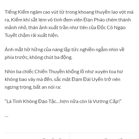
Tiếng Kiếm ngâm cao vút từ trong khoang thuyền lao vọt mà
ra, Kiếm khí sắt lẹm vô tình đem viên Đạn Pháo chém thành
mảnh nhỏ, thân ảnh xuất trần như tiên của Độc Cô Ngạo
Tuyết chậm rãi xuất hiện.
Ánh mắt hờ hững của nàng lập tức nghiền ngẫm nhìn về
phía trước, không chút ba động.
Nhìn ba chiếc Chiến Thuyền khổng lồ như xuyên toa hư
không bao vây mà đến, sắc mặt Đạm Đài Uyển trở nên
ngưng trọng, bất an nói ra:
“Là Tinh Không Đạo Tặc…hơn nữa còn là Vương Cấp!”
…