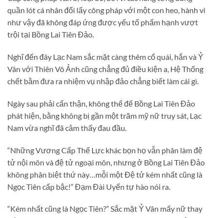
quần lót cá nhân đổi lấy công pháp với một con heo, hành vi
như vậy đã không đáp ứng được yếu tố phẩm hạnh vượt
trội tại Bồng Lai Tiên Đảo.
Nghĩ đến đây Lạc Nam sắc mặt càng thêm cổ quái, hắn và Ỷ
Vân với Thiên Vô Ảnh cũng chẳng đủ điều kiện a, Hệ Thống
chết bằm đưa ra nhiệm vụ nhập đảo chẳng biết làm cái gì.
Ngày sau phải cẩn thận, không thể để Bồng Lai Tiên Đảo
phát hiện, bằng không bị gần một trăm mỹ nữ truy sát, Lạc
Nam vừa nghĩ đã cảm thấy đau đầu.
“Những Vương Cấp Thế Lực khác bọn họ vẫn phân làm đệ
tử nội môn và đệ tử ngoại môn, nhưng ở Bồng Lai Tiên Đảo
không phân biệt thứ này…mỗi một Đệ tử kém nhất cũng là
Ngọc Tiên cấp bậc!” Đạm Đài Uyển tự hào nói ra.
“Kém nhất cũng là Ngọc Tiên?” Sắc mặt Ỷ Vân mấy nữ thay