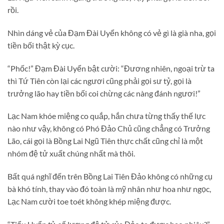
rồi.
Nhìn dáng vẻ của Đạm Đài Uyển không có vẻ gì là già nha, gọi
tiền bối thật kỳ cục.
“Phốc!” Đạm Đài Uyển bật cười: “Đương nhiên, ngoại trừ ta
thì Tứ Tiên còn lại các ngươi cũng phải gọi sư tỷ, gọi là
trưởng lão hay tiền bối coi chừng các nàng đánh ngươi!”
Lạc Nam khóe miệng co quắp, hắn chưa từng thấy thế lực
nào như vậy, không có Phó Đảo Chủ cũng chẳng có Trưởng
Lão, cái gọi là Bồng Lai Ngũ Tiên thực chất cũng chỉ là một
nhóm đệ tử xuất chúng nhất mà thôi.
Bất quá nghĩ đến trên Bồng Lai Tiên Đảo không có những cụ
bà khó tính, thay vào đó toàn là mỹ nhân như hoa như ngọc,
Lạc Nam cười toe toét không khép miệng được.