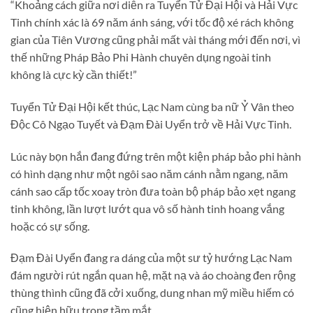
“Khoảng cách giữa nơi diễn ra Tuyển Tử Đại Hội và Hải Vực
Tinh chính xác là 69 năm ánh sáng, với tốc độ xé rách không
gian của Tiên Vương cũng phải mất vài tháng mới đến nơi, vì
thế những Pháp Bảo Phi Hành chuyên dụng ngoài tinh
không là cực kỳ cần thiết!”
Tuyển Tử Đại Hội kết thúc, Lạc Nam cùng ba nữ Ỷ Vân theo
Độc Cô Ngạo Tuyết và Đạm Đài Uyển trở về Hải Vực Tinh.
Lúc này bọn hắn đang đứng trên một kiện pháp bảo phi hành
có hình dạng như một ngôi sao năm cánh nằm ngang, năm
cánh sao cấp tốc xoay tròn đưa toàn bộ pháp bảo xẹt ngang
tinh không, lần lượt lướt qua vô số hành tinh hoang vắng
hoặc có sự sống.
Đạm Đài Uyển đang ra dáng của một sư tỷ hướng Lạc Nam
đám người rút ngắn quan hệ, mặt nạ và áo choàng đen rộng
thùng thình cũng đã cởi xuống, dung nhan mỹ miều hiếm có
cũng hiện hữu trong tầm mắt.