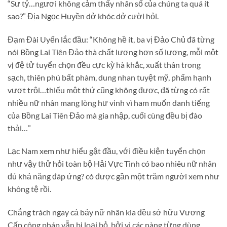
“Sư tỷ…ngươi không cảm thấy nhân số của chúng ta quá ít
sao?” Địa Ngọc Huyền dở khóc dở cười hỏi.
Đạm Đài Uyển lắc đầu: “Không hề ít, ba vị Đảo Chủ đã từng
nói Bồng Lai Tiên Đảo thà chất lượng hơn số lượng, mỗi một
vị đệ tử tuyển chọn đều cực kỳ hà khắc, xuất thân trong
sạch, thiên phú bất phàm, dung nhan tuyệt mỹ, phẩm hạnh
vượt trội…thiếu một thứ cũng không được, đã từng có rất
nhiều nữ nhân mang lòng hư vinh vì ham muốn danh tiếng
của Bồng Lai Tiên Đảo mà gia nhập, cuối cùng đều bị đào
thải…”
Lạc Nam xem như hiểu gật đầu, với điều kiện tuyển chọn
như vậy thử hỏi toàn bộ Hải Vực Tinh có bao nhiêu nữ nhân
đủ khả năng đáp ứng? có được gần một trăm người xem như
không tệ rồi.
Chẳng trách ngay cả bảy nữ nhân kia đều sở hữu Vương
Cấp công pháp vẫn bị loại bỏ, bởi vì các nàng từng dùng