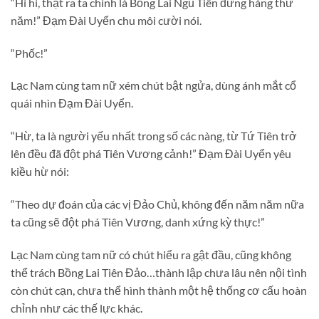
“Hì hì, thật ra ta chính là Bồng Lai Ngũ Tiên đứng hàng thứ
năm!” Đạm Đài Uyển chu môi cười nói.
“Phốc!”
Lạc Nam cùng tam nữ xém chút bật ngửa, dùng ánh mắt cổ
quái nhìn Đạm Đài Uyển.
“Hừ, ta là người yếu nhất trong số các nàng, từ Tứ Tiên trở
lên đều đã đột phá Tiên Vương cảnh!” Đạm Đài Uyển yêu
kiều hừ nói:
“Theo dự đoán của các vị Đảo Chủ, không đến năm năm nữa
ta cũng sẽ đột phá Tiên Vương, danh xứng kỳ thực!”
Lạc Nam cùng tam nữ có chút hiểu ra gật đầu, cũng không
thể trách Bồng Lai Tiên Đảo…thành lập chưa lâu nên nội tình
còn chút cạn, chưa thể hình thành một hệ thống cơ cấu hoàn
chỉnh như các thế lực khác.