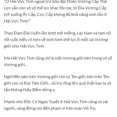
“Ở Hải Vực Tinh ngoại trừ bốn đại Thiên Vương Cấp Thế
Lực vẫn còn vô số thế lực khác tồn tại, từ Địa Vương Cấp
trở xuống Ất Cấp, Cực Cấp không đủ khả năng sinh tồn ở
Hải Vực Tinh!”
Theo Đạm Đài Uyển lần lượt mở miệng, Lạc Nam và tam nữ
rốt cuộc hiểu rõ hơn về tình hình thế lực ở một cái Vương
giới như Hải Vực Tinh.
Mà Hải Vực Tinh cũng chỉ là một Vương giới bên trong vô số
Vương giới…
Nghĩ đến bên trên Vương giới còn có Tôn giới, bên trên Tôn
giới còn có Đại Tiên Giới…vũ trụ rộng lớn quả thật bao la vô
tận không thấy điểm dừng a.
Mạnh như Độc Cô Ngạo Tuyết ở Hải Vực Tinh cũng có vài
người, càng đừng nói đến phạm vi trên toàn Vũ Trụ.