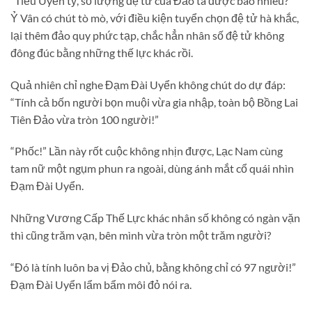
“Tiểu Uyển tỷ, số lượng đệ tử của Đảo ta được bao nhiêu?”
Ỷ Vân có chút tò mò, với điều kiện tuyển chọn đệ tử hà khắc,
lại thêm đảo quy phức tạp, chắc hẳn nhân số đệ tử không
đông đúc bằng những thế lực khác rồi.
Quả nhiên chỉ nghe Đạm Đài Uyển không chút do dự đáp:
“Tính cả bốn người bọn muội vừa gia nhập, toàn bộ Bồng Lai
Tiên Đảo vừa tròn 100 người!”
“Phốc!” Lần này rốt cuộc không nhịn được, Lạc Nam cùng
tam nữ một ngụm phun ra ngoài, dùng ánh mắt cổ quái nhìn
Đạm Đài Uyển.
Những Vương Cấp Thế Lực khác nhân số không có ngàn vặn
thì cũng trăm vạn, bên mình vừa tròn một trăm người?
“Đó là tính luôn ba vị Đảo chủ, bằng không chỉ có 97 người!”
Đạm Đài Uyển lẩm bẩm môi đỏ nói ra.