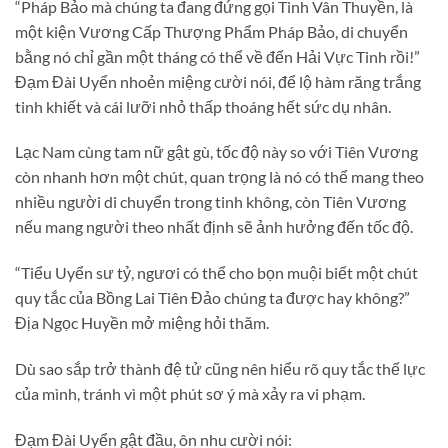
“Pháp Bảo mà chúng ta đang đứng gọi Tinh Vân Thuyền, là
một kiện Vương Cấp Thượng Phẩm Pháp Bảo, di chuyển
bằng nó chỉ gần một tháng có thể về đến Hải Vực Tinh rồi!”
Đạm Đài Uyển nhoẻn miệng cười nói, để lộ hàm răng trắng
tinh khiết và cái lưỡi nhỏ thấp thoáng hết sức dụ nhân.
Lạc Nam cùng tam nữ gật gù, tốc độ này so với Tiên Vương
còn nhanh hơn một chút, quan trọng là nó có thể mang theo
nhiều người di chuyển trong tinh không, còn Tiên Vương
nếu mang người theo nhất định sẽ ảnh hưởng đến tốc độ.
“Tiểu Uyển sư tỷ, ngươi có thể cho bọn muội biết một chút
quy tắc của Bồng Lai Tiên Đảo chúng ta được hay không?”
Địa Ngọc Huyền mở miệng hỏi thăm.
Dù sao sắp trở thành đệ tử cũng nên hiểu rõ quy tắc thế lực
của mình, tránh vì một phút sơ ý mà xảy ra vi phạm.
Đạm Đài Uyển gật đầu, ôn nhu cười nói: