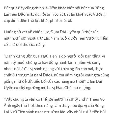
Bất quá đây cũng chính là điểm khác biệt nổi bật của Bồng
Lai Tiên Đảo, mặc dù nội tình còn cạn vẫn khiến các Vương
cấp đỉnh tiêm thế lực khác phải e dè rồi.
Huống hồ xét về chiến lực, Đạm Đài Uyển quả thật rất
mạnh, chỉ sợ ngoại trừ Lạc Nam ra, ở dưới Tiên Vương hiếm
có ai là đối thủ của nàng.
“Danh xưng Bồng Lai Ngũ Tiên là do người đời ban tặng, vì
năm tỷ muội chúng ta hay đồng hành làm nhiệm vụ cùng
nhau, nói là địa vị sánh ngang với trưởng lão cho oai, thực
chất ở trong mắt ba vị Đảo Chủ thì năm người chúng ta cũng
giống như đệ tử, tiểu bối của các nàng mà thôi!” Đạm Đài
Uyển cực kỳ ngưỡng mộ ba vị Đảo Chủ mở miệng.
“Vậy chúng ta vẫn có thể gọi ngươi là sư tỷ chứ?” Thiên Vô
Ảnh ngây thơ hỏi, theo nàng cảm thấy nếu địa vị của Bồng
Lai Ngũ Tiên sánh ngang trưởng lão, vậy phải gọi là tiền bối