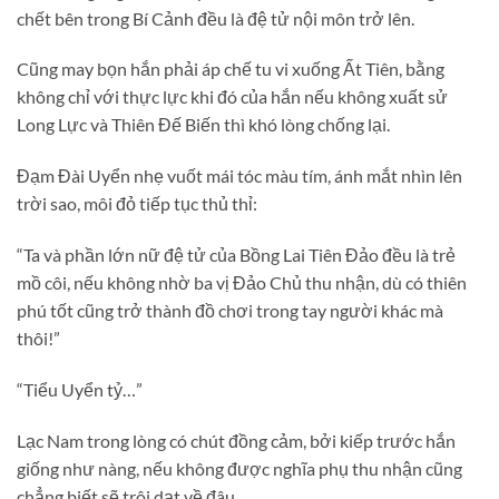
chết bên trong Bí Cảnh đều là đệ tử nội môn trở lên.
Cũng may bọn hắn phải áp chế tu vi xuống Ất Tiên, bằng
không chỉ với thực lực khi đó của hắn nếu không xuất sử
Long Lực và Thiên Đế Biến thì khó lòng chống lại.
Đạm Đài Uyển nhẹ vuốt mái tóc màu tím, ánh mắt nhìn lên
trời sao, môi đỏ tiếp tục thủ thỉ:
“Ta và phần lớn nữ đệ tử của Bồng Lai Tiên Đảo đều là trẻ
mồ côi, nếu không nhờ ba vị Đảo Chủ thu nhận, dù có thiên
phú tốt cũng trở thành đồ chơi trong tay người khác mà
thôi!”
“Tiểu Uyển tỷ…”
Lạc Nam trong lòng có chút đồng cảm, bởi kiếp trước hắn
giống như nàng, nếu không được nghĩa phụ thu nhận cũng
chẳng biết sẽ trôi dạt về đâu…