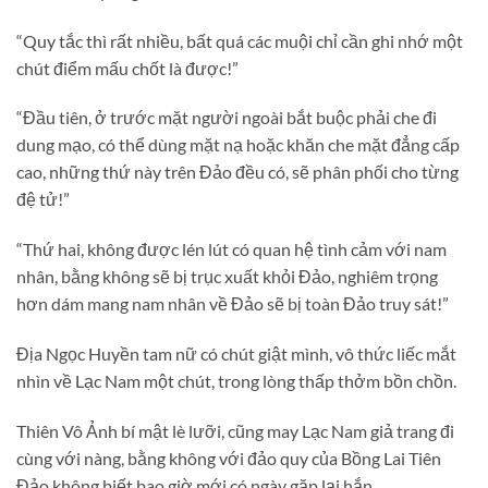
“Quy tắc thì rất nhiều, bất quá các muội chỉ cần ghi nhớ một
chút điểm mấu chốt là được!”
“Đầu tiên, ở trước mặt người ngoài bắt buộc phải che đi
dung mạo, có thể dùng mặt nạ hoặc khăn che mặt đẳng cấp
cao, những thứ này trên Đảo đều có, sẽ phân phối cho từng
đệ tử!”
“Thứ hai, không được lén lút có quan hệ tình cảm với nam
nhân, bằng không sẽ bị trục xuất khỏi Đảo, nghiêm trọng
hơn dám mang nam nhân về Đảo sẽ bị toàn Đảo truy sát!”
Địa Ngọc Huyền tam nữ có chút giật mình, vô thức liếc mắt
nhìn về Lạc Nam một chút, trong lòng thấp thởm bồn chồn.
Thiên Vô Ảnh bí mật lè lưỡi, cũng may Lạc Nam giả trang đi
cùng với nàng, bằng không với đảo quy của Bồng Lai Tiên
Đảo không biết bao giờ mới có ngày gặp lại hắn.