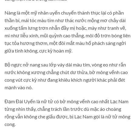
Nàng là một mỹ nhân uyển chuyển thành thục lại có phần
thần bí, mái tóc màu tím như thác nước mộng mơ chảy dài
xuống tấm lưng trơn nhẵn đầy mị hoặc, mày như tranh vẽ,
mi như liễu xinh, mũi quỳnh cao thẳng, môi đỏ trơn bóng liên
tục tỏa hương thơm, một đôi mắt màu hổ phách sáng ngời
giữa tinh không, cực kỳ hoàn mỹ.
Bộ ngực nở nang sau lớp váy dài màu tím, vòng eo như rắn
nước không xương chẳng chút dư thừa, bờ mông vểnh cao
cong vút cực kỳ như đang khiêu khích người khác phải đét
mạnh vào nó.
Đạm Đài Uyển là nữ tử có bờ mông vểnh cao nhất Lạc Nam
từng nhìn thấy, chẳng trách lần trước dù mặc áo choàng
rộng vẫn không che giấu được, bị Lạc Nam gọi là nữ tử mông
cong.