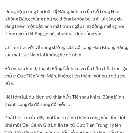
Dung hợp cùng hai loại Dị Băng, linh trí của Cổ Long Hàn
Không Băng chẳng những không bị xóa bỏ, trái lại càng gia
tăng thêm một bật, ánh mắt tràn ngập linh động, miệng nói
tiếng người không gò bó, như một tiểu sủng vật.
Chỉ mà trái với vẻ sung sướng của Cổ Long Hàn Không Băng,
sắc mặt Lạc Nam lại không hề dễ nhìn…
Bởi vì, sau khi tụ thành Băng Đỉnh, tu vi của hắn chết trân tại
chỗ ở Cực Tiên Viên Mãn, không tiến thêm một bước được
nữa.
Nói tóm lại, dự kiến trở thành Ất Tiên sau khi tụ Băng Đỉnh
thành công đã đổ sông đổ biển…
Phải biết trước đây mỗi lần tụ đỉnh thành công hắn đều đột
phá một Đại Cảnh Giới, hiện tại từ Cực Tiên Trung Kỳ lên
Cực Tiên Viên Mãn mặc dù tiến bộ nhưng vẫn khó tiếp thu.