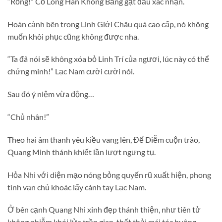
“Rống!” Cổ Long Hàn Không Băng gật đầu xác nhận.
Hoàn cảnh bên trong Linh Giới Châu quá cao cấp, nó không
muốn khôi phục cũng không được nha.
“Ta đã nói sẽ không xóa bỏ Linh Trí của ngươi, lúc này có thể
chứng minh!” Lạc Nam cười cười nói.
Sau đó ý niệm vừa động…
“Chủ nhân!”
Theo hai âm thanh yêu kiều vang lên, Đế Diễm cuộn trào,
Quang Minh thánh khiết lần lượt ngưng tụ.
Hỏa Nhi với diện mạo nóng bỏng quyến rũ xuất hiện, phong
tình vạn chủ khoác lấy cánh tay Lạc Nam.
Ở bên cạnh Quang Nhi xinh đẹp thánh thiện, như tiên tử
không nhiễm khói lửa trần gian, thất thải mái tóc buông