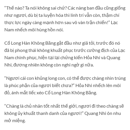
“Thế nào? Ta nói không sai chứ? Các nàng ban đầu cũng giống
như ngươi, dù bị ta luyện hóa thì linh trí vẫn còn, thậm chí
thực lực ngày càng mạnh hơn sau vô vàn trận chiến!” Lạc
Nam nhếch môi hùng hồn nói.
Cổ Long Hàn Không Băng gật đầu như giã tỏi, trước đó nó
đã bị phong thái không khuất phục trước cường địch của Lạc
Nam chinh phục, hiện tại lại chứng kiến Hỏa Nhi và Quang
Nhi, đương nhiên không còn nghi ngờ gì nữa.
“Ngươi cái con khủng long con, có thể được chàng nhìn trúng
là phúc phận của ngươi biết chưa?” Hỏa Nhi nhếch lên môi
đỏ, ánh mắt liếc xéo Cổ Long Hàn Không Băng.
“Chàng là chủ nhân tốt nhất thế giới, ngươi đi theo chàng sẽ
không ủy khuất thanh danh của ngươi!” Quang Nhi ôn nhu
mở miệng.