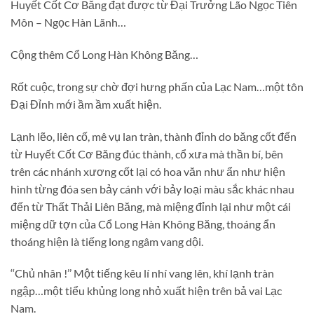
Huyết Cốt Cơ Băng đạt được từ Đại Trưởng Lão Ngọc Tiên
Môn – Ngọc Hàn Lãnh…
Cộng thêm Cổ Long Hàn Không Băng…
Rốt cuộc, trong sự chờ đợi hưng phấn của Lạc Nam…một tôn
Đại Đỉnh mới ầm ầm xuất hiện.
Lạnh lẽo, liên cố, mê vụ lan tràn, thành đỉnh do băng cốt đến
từ Huyết Cốt Cơ Băng đúc thành, cổ xưa mà thần bí, bên
trên các nhánh xương cốt lại có hoa văn như ẩn như hiện
hình từng đóa sen bảy cánh với bảy loại màu sắc khác nhau
đến từ Thất Thải Liên Băng, mà miệng đỉnh lại như một cái
miệng dữ tợn của Cổ Long Hàn Không Băng, thoáng ẩn
thoáng hiện là tiếng long ngâm vang dội.
‘‘Chủ nhân !’’ Một tiếng kêu lí nhí vang lên, khí lạnh tràn
ngập…một tiểu khủng long nhỏ xuất hiện trên bả vai Lạc
Nam.