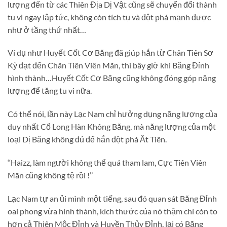
lượng đến từ các Thiên Địa Dị Vật cũng sẽ chuyển đổi thành
tu vi ngay lập tức, không còn tích tụ và đột phá mạnh được
như ở tầng thứ nhất…
Ví dụ như Huyết Cốt Cơ Băng đã giúp hắn từ Chân Tiên Sơ
Kỳ đạt đến Chân Tiên Viên Mãn, thì bây giờ khi Băng Đỉnh
hình thành…Huyết Cốt Cơ Băng cũng không đóng góp năng
lượng để tăng tu vi nữa.
Có thể nói, lần này Lạc Nam chỉ hưởng dụng năng lượng của
duy nhất Cổ Long Hàn Không Băng, mà năng lượng của một
loại Dị Băng không đủ để hắn đột phá Ất Tiên.
‘‘Haizz, làm người không thể quá tham lam, Cực Tiên Viên
Mãn cũng không tệ rồi !’’
Lạc Nam tự an ủi mình một tiếng, sau đó quan sát Băng Đỉnh
oai phong vừa hình thành, kích thước của nó thậm chí còn to
hơn cả Thiên Mộc Đỉnh và Huyền Thủy Đỉnh, lại có Băng