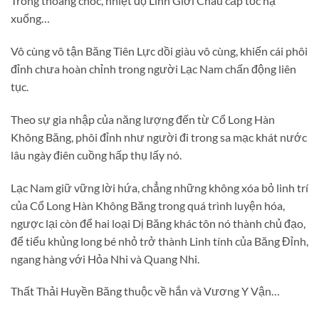
Trong thoáng chóc, nhiệt độ Linh Giới Châu cấp tốc hạ
xuống…
Vô cùng vô tận Băng Tiên Lực dồi giàu vô cùng, khiến cái phôi
đỉnh chưa hoàn chỉnh trong người Lạc Nam chấn động liên
tục.
Theo sự gia nhập của năng lượng đến từ Cổ Long Hàn
Không Băng, phôi đỉnh như người đi trong sa mạc khát nước
lâu ngày điên cuồng hấp thụ lấy nó.
Lạc Nam giữ vững lời hứa, chẳng những không xóa bỏ linh trí
của Cổ Long Hàn Không Băng trong quá trình luyện hóa,
ngược lại còn để hai loại Dị Băng khác tôn nó thành chủ đạo,
để tiểu khủng long bé nhỏ trở thành Linh tính của Băng Đỉnh,
ngang hàng với Hỏa Nhi và Quang Nhi.
Thất Thải Huyền Băng thuộc về hắn và Vương Y Vận…