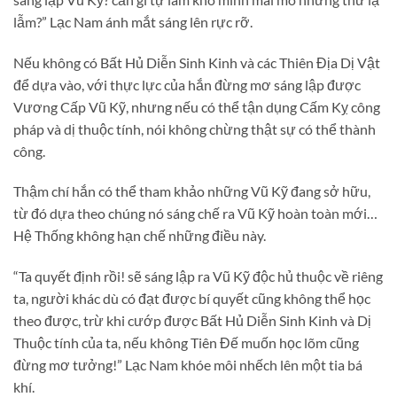
lẫm?” Lạc Nam ánh mắt sáng lên rực rỡ.
Nếu không có Bất Hủ Diễn Sinh Kinh và các Thiên Địa Dị Vật
để dựa vào, với thực lực của hắn đừng mơ sáng lập được
Vương Cấp Vũ Kỹ, nhưng nếu có thể tận dụng Cấm Kỵ công
pháp và dị thuộc tính, nói không chừng thật sự có thể thành
công.
Thậm chí hắn có thể tham khảo những Vũ Kỹ đang sở hữu,
từ đó dựa theo chúng nó sáng chế ra Vũ Kỹ hoàn toàn mới…
Hệ Thống không hạn chế những điều này.
“Ta quyết định rồi! sẽ sáng lập ra Vũ Kỹ độc hủ thuộc về riêng
ta, người khác dù có đạt được bí quyết cũng không thể học
theo được, trừ khi cướp được Bất Hủ Diễn Sinh Kinh và Dị
Thuộc tính của ta, nếu không Tiên Đế muốn học lõm cũng
đừng mơ tưởng!” Lạc Nam khóe môi nhếch lên một tia bá
khí.