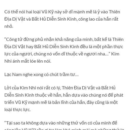
Có thể nói hai loại Vũ Kỹ này sở dĩ mạnh mẽ là ỷ vào Thiên
Địa Dị Vật và Bất Hủ Diễn Sinh Kinh, công lao của hắn rất
nhỏ.
“Công tử đừng phủ nhận khả năng của mình, bất kể là Thiên
Địa Dị Vật hay Bất Hủ Diễn Sinh Kinh đều là một phần thực
lực của ngươi, chúng nó vốn dĩ thuộc về ngươi nha…” Kim
Nhi ánh mắt lóe lên nói.
Lạc Nam nghe xong có chút trầm tư…
Lời của Kim Nhi nói rất có lý, Thiên Địa Dị Vật và Bất Hủ
Diễn Sinh Kinh thuộc về hắn, hắn dựa vào chúng nó để phát
triển Vũ Kỹ mạnh mẽ là bản lĩnh của hắn, đây cũng là một
loại thực lực.
“Tại sao ta không dựa vào những thứ vốn có của mình để
sáng lập Vũ Kỹ? cần gì tự làm khó mình mài mò những thứ lạ