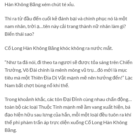
Hàn Không Băng xém chút té xỉu.
Thì ra từ đầu đến cuối kẻ đánh bại và chinh phục nó là một
nam nhân, trời ạ…tên này cải trang thành nữ nhân làm gì?
Biến thái sao?
Cổ Long Hàn Không Băng khóc không ra nước mắt.
“Như ta đã nói, đi theo ta ngươi sẽ được tỏa sáng trên Chiến
Trường, Võ Đài chính là mênh mông vũ trụ…đó mới là mục
tiêu mà một Thiên Địa Dị Vật mạnh mẽ nên hướng đến!” Lạc
Nam bất chợt bùng nổ khí thế.
Trong khoảnh khắc, các tôn Đại Đỉnh cùng nhau chấn động…
toàn bộ các loại Thuộc Tính mạnh mẽ ầm vang xuất hiện, bá
đạo hiện hữu sau lưng của hắn, mỗi một loại đều tuôn ra khí
thế phi phàm trấn áp trực diện xuống Cổ Long Hàn Không
Băng.