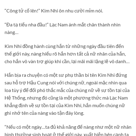
“Công tử cố lên!” Kim Nhi ôn nhu cười mỉm nói.
“Đa tạ tiểu nha đầu!” Lạc Nam ánh mắt chân thành nhìn
nàng…
Kim Nhi đồng hành cùng hắn từ những ngày đầu tiên đến
thế giới này, nàng hiểu rõ hắn hơn tất cả nữ nhân của hắn,
cho hắn vô vàn trợ giúp khi cần, lại mãi mãi lặng lẽ vô danh…
Hắn bịa ra chuyện có một sư phụ thần bí tên Kim Nhi đứng
sau hỗ trợ Hậu Cung nói với chúng nữ, ngoài mặc nhìn qua
loa tùy ý để đối phó thắc mắc của chúng nữ về sự tồn tại của
Hệ Thống, nhưng đó cũng là một phương thức mà Lạc Nam
khẳng định về sự tồn tại của Kim Nhi, hắn muốn chúng nữ
ghi nhớ tên của nàng vào tận đáy lòng.
“Nếu có một ngày…ta đủ khả năng để nàng như một nữ nhân
bình thường sinh hoạt ở thế giới này, xuất hiện bên cạnh ta