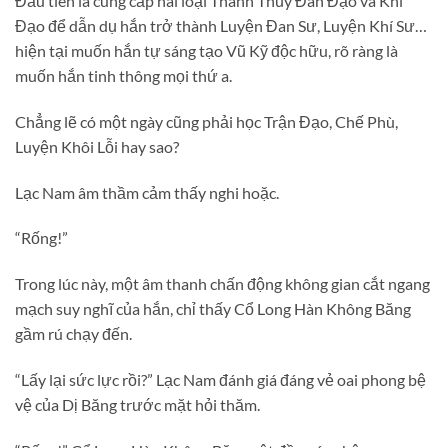
Đầu tiên là cung cấp hai loại Thánh Thủy Đan Đạo và Khí
Đạo để dẫn dụ hắn trở thành Luyện Đan Sư, Luyện Khí Sư…
hiện tại muốn hắn tự sáng tạo Vũ Kỹ độc hữu, rõ ràng là
muốn hắn tinh thông mọi thứ a.
Chẳng lẽ có một ngày cũng phải học Trận Đạo, Chế Phù,
Luyện Khôi Lỗi hay sao?
Lạc Nam âm thầm cảm thấy nghi hoặc.
“Rống!”
Trong lúc này, một âm thanh chấn động không gian cắt ngang
mạch suy nghĩ của hắn, chỉ thấy Cổ Long Hàn Không Băng
gầm rú chạy đến.
“Lấy lại sức lực rồi?” Lạc Nam đánh giá đáng vẻ oai phong bệ
vệ của Dị Băng trước mặt hỏi thăm.