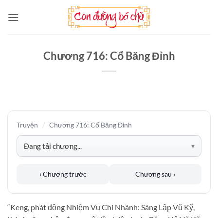
Bỏ
qua
nội
dung
Chương 716: Cổ Băng Đỉnh
Truyện
/
Chương 716: Cổ Băng Đỉnh
‹ Chương trước
Chương sau ›
“Keng, phát động Nhiệm Vụ Chi Nhánh: Sáng Lập Vũ Kỹ,