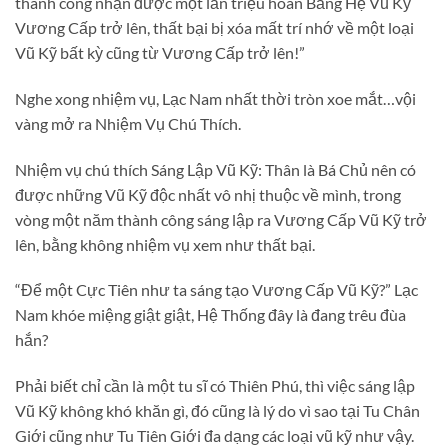
thành công nhận được một lần triệu hoán Băng Hệ Vũ Kỹ
Vương Cấp trở lên, thất bại bị xóa mất trí nhớ về một loại
Vũ Kỹ bất kỳ cũng từ Vương Cấp trở lên!”
Nghe xong nhiệm vụ, Lạc Nam nhất thời tròn xoe mắt…vội
vàng mở ra Nhiệm Vụ Chú Thích.
Nhiệm vụ chú thích Sáng Lập Vũ Kỹ: Thân là Bá Chủ nên có
được những Vũ Kỹ độc nhất vô nhị thuộc về mình, trong
vòng một năm thành công sáng lập ra Vương Cấp Vũ Kỹ trở
lên, bằng không nhiệm vụ xem như thất bại.
“Để một Cực Tiên như ta sáng tạo Vương Cấp Vũ Kỹ?” Lạc
Nam khóe miệng giật giật, Hệ Thống đây là đang trêu đùa
hắn?
Phải biết chỉ cần là một tu sĩ có Thiên Phú, thì việc sáng lập
Vũ Kỹ không khó khăn gì, đó cũng là lý do vì sao tại Tu Chân
Giới cũng như Tu Tiên Giới đa dạng các loại vũ kỹ như vậy.