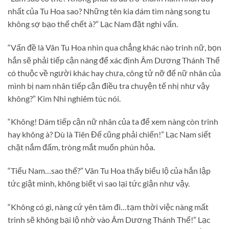
nhất của Tu Hoa sao? Những tên kia dám tìm nàng song tu
không sợ bạo thể chết à?” Lạc Nam đặt nghi vấn.
“Vấn đề là Vân Tu Hoa nhìn qua chẳng khác nào trinh nữ, bọn
hắn sẽ phải tiếp cận nàng để xác định Âm Dương Thánh Thể
có thuộc về người khác hay chưa, công tử nỡ để nữ nhân của
mình bị nam nhân tiếp cận điều tra chuyện tế nhị như vậy
không?” Kim Nhi nghiêm túc nói.
“Không! Dám tiếp cận nữ nhân của ta để xem nàng còn trinh
hay không à? Dù là Tiên Đế cũng phải chiến!” Lạc Nam siết
chặt nắm đấm, tròng mắt muốn phún hỏa.
“Tiểu Nam…sao thế?” Vân Tu Hoa thấy biểu lộ của hắn lập
tức giật mình, không biết vì sao lại tức giận như vậy.
“Không có gì, nàng cứ yên tâm đi…tạm thời việc nàng mất
trinh sẽ không bại lộ nhờ vào Âm Dương Thánh Thể!” Lạc