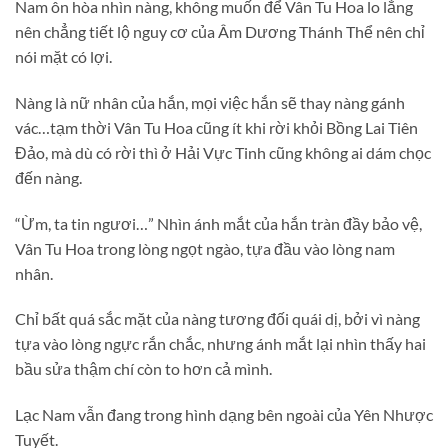
Nam ôn hòa nhìn nàng, không muốn để Vân Tu Hoa lo lắng
nên chẳng tiết lộ nguy cơ của Âm Dương Thánh Thể nên chỉ
nói mặt có lợi.
Nàng là nữ nhân của hắn, mọi việc hắn sẽ thay nàng gánh
vác…tạm thời Vân Tu Hoa cũng ít khi rời khỏi Bồng Lai Tiên
Đảo, mà dù có rời thì ở Hải Vực Tinh cũng không ai dám chọc
đến nàng.
“Ừm, ta tin ngươi…” Nhìn ánh mắt của hắn tràn đầy bảo vệ,
Vân Tu Hoa trong lòng ngọt ngào, tựa đầu vào lòng nam
nhân.
Chỉ bất quá sắc mặt của nàng tương đối quái dị, bởi vì nàng
tựa vào lòng ngực rắn chắc, nhưng ánh mắt lại nhìn thấy hai
bầu sửa thậm chí còn to hơn cả mình.
Lạc Nam vẫn đang trong hình dạng bên ngoài của Yên Nhược
Tuyết.