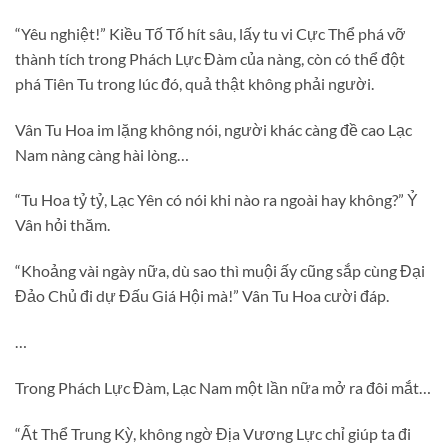
“Yêu nghiệt!” Kiều Tố Tố hít sâu, lấy tu vi Cực Thể phá vỡ
thành tích trong Phách Lực Đàm của nàng, còn có thể đột
phá Tiên Tu trong lúc đó, quả thật không phải người.
Vân Tu Hoa im lặng không nói, người khác càng đề cao Lạc
Nam nàng càng hài lòng…
“Tu Hoa tỷ tỷ, Lạc Yên có nói khi nào ra ngoài hay không?” Ỷ
Vân hỏi thăm.
“Khoảng vài ngày nữa, dù sao thì muội ấy cũng sắp cùng Đại
Đảo Chủ đi dự Đấu Giá Hội mà!” Vân Tu Hoa cười đáp.
…
Trong Phách Lực Đàm, Lạc Nam một lần nữa mở ra đôi mắt…
“Ất Thể Trung Kỳ, không ngờ Địa Vương Lực chỉ giúp ta đi