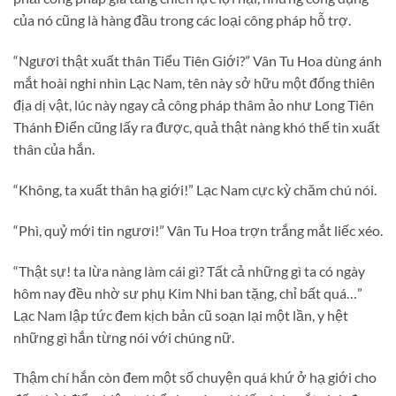
của nó cũng là hàng đầu trong các loại công pháp hỗ trợ.
“Ngươi thật xuất thân Tiểu Tiên Giới?” Vân Tu Hoa dùng ánh
mắt hoài nghi nhìn Lạc Nam, tên này sở hữu một đống thiên
địa dị vật, lúc này ngay cả công pháp thâm ảo như Long Tiên
Thánh Điển cũng lấy ra được, quả thật nàng khó thể tin xuất
thân của hắn.
“Không, ta xuất thân hạ giới!” Lạc Nam cực kỳ chăm chú nói.
“Phì, quỷ mới tin ngươi!” Vân Tu Hoa trợn trắng mắt liếc xéo.
“Thật sự! ta lừa nàng làm cái gì? Tất cả những gì ta có ngày
hôm nay đều nhờ sư phụ Kim Nhi ban tặng, chỉ bất quá…”
Lạc Nam lập tức đem kịch bản cũ soạn lại một lần, y hệt
những gì hắn từng nói với chúng nữ.
Thậm chí hắn còn đem một số chuyện quá khứ ở hạ giới cho