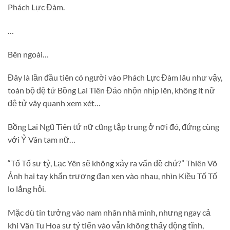
Phách Lực Đàm.
…
Bên ngoài…
Đây là lần đầu tiên có người vào Phách Lực Đàm lâu như vậy,
toàn bộ đệ tử Bồng Lai Tiên Đảo nhộn nhịp lên, không ít nữ
đệ tử vây quanh xem xét…
Bồng Lai Ngũ Tiên tứ nữ cũng tập trung ở nơi đó, đứng cùng
với Ỷ Vân tam nữ…
“Tố Tố sư tỷ, Lạc Yên sẽ không xảy ra vấn đề chứ?” Thiên Vô
Ảnh hai tay khẩn trương đan xen vào nhau, nhìn Kiều Tố Tố
lo lắng hỏi.
Mặc dù tin tưởng vào nam nhân nhà mình, nhưng ngay cả
khi Vân Tu Hoa sư tỷ tiến vào vẫn không thấy động tĩnh,