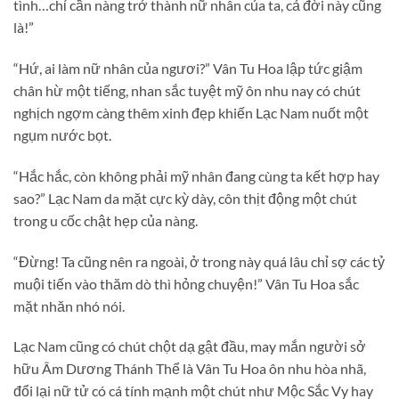
tình…chỉ cần nàng trở thành nữ nhân của ta, cả đời này cũng
là!”
“Hứ, ai làm nữ nhân của ngươi?” Vân Tu Hoa lập tức giậm
chân hừ một tiếng, nhan sắc tuyệt mỹ ôn nhu nay có chút
nghịch ngợm càng thêm xinh đẹp khiến Lạc Nam nuốt một
ngụm nước bọt.
“Hắc hắc, còn không phải mỹ nhân đang cùng ta kết hợp hay
sao?” Lạc Nam da mặt cực kỳ dày, côn thịt động một chút
trong u cốc chật hẹp của nàng.
“Đừng! Ta cũng nên ra ngoài, ở trong này quá lâu chỉ sợ các tỷ
muội tiến vào thăm dò thì hỏng chuyện!” Vân Tu Hoa sắc
mặt nhăn nhó nói.
Lạc Nam cũng có chút chột dạ gật đầu, may mắn người sở
hữu Âm Dương Thánh Thể là Vân Tu Hoa ôn nhu hòa nhã,
đổi lại nữ tử có cá tính mạnh một chút như Mộc Sắc Vy hay