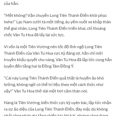
của hắn.
“Mệt không? Vận chuyển Long Tiên Thánh Điển khôi phục
hehe!” Lạc Nam cười tà một tiếng, âu yếm vuốt ve khắp thân
thể giai nhân, Long Tiên Thánh Điển triển khai, chỉ thoáng
chốc Vân Tu Hoa đã lấy lại sức lực.
Vì vốn là một Tiên Vương nên tốc độ lĩnh ngộ Long Tiên
Thánh Điển của Vân Tu Hoa cực kỳ đáng sợ, hắn chỉ mới
truyền khẩu quyết cho nàng, Vân Tu Hoa đã lập tức cùng hắn
luyện đến tầng hai là Đồng Tâm Đồng Ý.
“Cái này Long Tiên Thánh Điển quả thật là huyền ảo khó
lường, không ngờ có thể trị liệu theo một cách thức như
vậy!” Vân Tu Hoa thở dài một hơi cảm thán nói.
Nàng là Tiên Vương, kiến thức cực kỳ uyên bác, lập tức nhận
ra sự ảo diệu của Long Tiên Thánh Điển, đây mặc dù không
phải công pháp gia tăng chiến lực lợi hại, nhưng công dụng