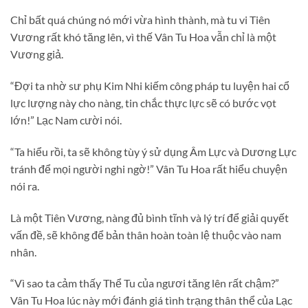
Chỉ bất quá chúng nó mới vừa hình thành, mà tu vi Tiên
Vương rất khó tăng lên, vì thế Vân Tu Hoa vẫn chỉ là một
Vương giả.
“Đợi ta nhờ sư phụ Kim Nhi kiếm công pháp tu luyện hai cổ
lực lượng này cho nàng, tin chắc thực lực sẽ có bước vọt
lớn!” Lạc Nam cười nói.
“Ta hiểu rồi, ta sẽ không tùy ý sử dụng Âm Lực và Dương Lực
tránh để mọi người nghi ngờ!” Vân Tu Hoa rất hiểu chuyện
nói ra.
Là một Tiên Vương, nàng đủ bình tĩnh và lý trí để giải quyết
vấn đề, sẽ không để bản thân hoàn toàn lệ thuộc vào nam
nhân.
“Vì sao ta cảm thấy Thể Tu của ngươi tăng lên rất chậm?”
Vân Tu Hoa lúc này mới đánh giá tình trạng thân thể của Lạc