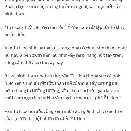
Phách Lực Đàm nhẹ nhàng bước ra ngoài, sắc mặt hết sức
bình thản.
“Tu Hoa sư tỷ, Lạc Yên sao rồi?” Ỷ Vân tam nữ lập tức lo lắng
bước đến.
Vân Tu Hoa nhìn ba người, trong lòng có chút cảm thán…mấy
nữ này ở bên cạnh hắn lâu như vậy lại bị nàng hớt tay trên,
cũng cảm thấy có chút áy náy.
Ra vẻ bình thản nhất có thể, Vân Tu Hoa không sao cả nói:
“Lạc Yên sư muội rất tốt, thân thể của muội ấy cường đại
hơn chúng ta tưởng tượng, sở dĩ kéo dài thời gian là vì có
chút cảm ngộ đến từ Địa Vương Lực nên đột phá Ất Tiên!”
Vân Tu Hoa nói dối, cũng xem như cách giải thích vì sao tu vi
của Lạc Yên lại đột nhiên lên đến Ất Tiên.