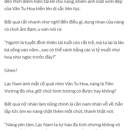
đến thời điểm hiện tại kể cho nàng, khiến ánh mắt xinh đẹp
của Vân Tu Hoa hiện lên dị sắc liên tục.
Bất quá rất nhanh như nghĩ đến điều gì, dung nhan của nàng
có chút ảm đạm, u oán nói ra:
“Ngươi là tuyệt đỉnh thiên tài tuổi còn rất trẻ, mà ta lại là lão
bà sống vạn năm…sao có thể sánh bằng các vị tỷ muội như
hoa như ngọc trước đây?”
Ghen?
Lạc Nam ánh mắt cổ quái nhìn Vân Tu Hoa, nàng là Tiên
Vương đó nha, giữ chút hình tượng có được hay không?
Bất quá nữ nhân làm nũng chính là cần nam nhân vỗ về, hắn
lập tức ôm eo nàng chặt thêm một chút, thành thật nói:
“Nàng yên tâm, Lạc Nam ta tự hào đa tình nhưng không vô