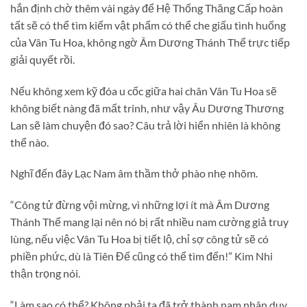
hắn định chờ thêm vài ngày để Hệ Thống Thăng Cấp hoàn
tất sẽ có thể tìm kiếm vật phẩm có thể che giấu tình huống
của Vân Tu Hoa, không ngờ Âm Dương Thánh Thể trực tiếp
giải quyết rồi.
Nếu không xem kỹ đóa u cốc giữa hai chân Vân Tu Hoa sẽ
không biết nàng đã mất trinh, như vậy Âu Dương Thương
Lan sẽ làm chuyện đó sao? Câu trả lời hiển nhiên là không
thể nào.
Nghĩ đến đây Lạc Nam âm thầm thở phào nhẹ nhõm.
“Công tử đừng vội mừng, vì những lợi ít mà Âm Dương
Thánh Thể mang lại nên nó bị rất nhiều nam cường giả truy
lùng, nếu việc Vân Tu Hoa bị tiết lộ, chỉ sợ công tử sẽ có
phiền phức, dù là Tiên Đế cũng có thể tìm đến!” Kim Nhi
thận trọng nói.
“Làm sao có thể? Không phải ta đã trở thành nam nhân duy