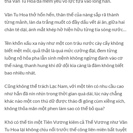
tha Vân Tu Hoa đã mềm yếu vô lực tựa vào lòng hắn.
Vân Tu Hoa thở hổn hển, thân thể của nàng sắp rã thành
từng mảnh, làn da trắng muốt có đầy dấu vết ái ân, giữa hai
chân tê dại, ánh mắt khép hờ hiện hữu từng tia sóng nước…
Tên khốn xấu xa này như một con trâu nước cày cấy không
biết mệt mỏi, quả thật là quá mức cường đại, đem từng
luồng nộ hỏa pha lẫn sinh mệnh không ngừng đánh vào cơ
thể nàng, thanh hung khí dữ dội kia càng là đâm không biết
bao nhiêu nhát.
Cũng không thể trách Lạc Nam, với một tên có nhu cầu cao
như hắn đã nín nhịn trong thời gian quá dài, lúc này chẳng
khác nào một con thú dữ được tháo đi gông cùm xiềng xích,
không thỏa mãn một phen làm sao có thể bỏ qua?
Khó có thể tin một Tiên Vương kiêm cả Thể Vương như Vân
Tu Hoa lại không chịu nổi trước thế công liên miên bất tuyệt