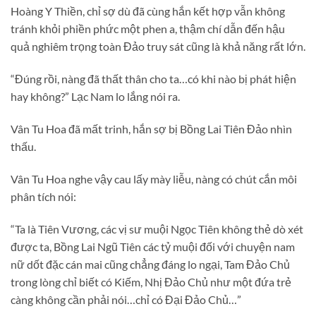
Hoàng Y Thiền, chỉ sợ dù đã cùng hắn kết hợp vẫn không
tránh khỏi phiền phức một phen a, thậm chí dẫn đến hậu
quả nghiêm trọng toàn Đảo truy sát cũng là khả năng rất lớn.
“Đúng rồi, nàng đã thất thân cho ta…có khi nào bị phát hiện
hay không?” Lạc Nam lo lắng nói ra.
Vân Tu Hoa đã mất trinh, hắn sợ bị Bồng Lai Tiên Đảo nhìn
thấu.
Vân Tu Hoa nghe vậy cau lấy mày liễu, nàng có chút cắn môi
phân tích nói:
“Ta là Tiên Vương, các vị sư muội Ngọc Tiên không thẻ dò xét
được ta, Bồng Lai Ngũ Tiên các tỷ muội đối với chuyện nam
nữ dốt đặc cán mai cũng chẳng đáng lo ngại, Tam Đảo Chủ
trong lòng chỉ biết có Kiếm, Nhị Đảo Chủ như một đứa trẻ
càng không cần phải nói…chỉ có Đại Đảo Chủ…”