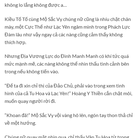
không lo lắng không được a…
Kiều Tố Tố cùng Mộ Sắc Vy chúng nữ cũng là nhíu chặt chân
mày, một Cực Thể như Lạc Yên ngâm mình trong Phách Lực
Đàm lâu như vậy ngay cả các nàng cũng cảm thấy không
thích hợp.
Nhưng Địa Vương Lực do Đình Manh Manh có khí tức quá
mức mạnh mẽ, các nàng không thể nhìn thấu tình cảnh bên
trong nếu không tiến vào.
“Để ta đi xin chỉ thị của Đảo Chủ, phải vào trong xem tình
hình của cả Tu Hoa và Lạc Yên!” Hoàng Y Thiền cắn chặt môi,
muốn quay người rời đi.
“Khoan đã!” Mộ Sắc Vy vội vàng hô lên, ngón tay thon thả chỉ
về một hướng.
Chúng nữ quay mặt nhìn qua, chỉ thấy Vân Tu Hoa từ trong