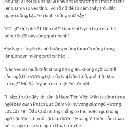
Nhưng lời nói của nàng lại khiến toàn trường hít một hơi khí
lạnh, lâm vào yên tĩnh…vô số nữ đệ tử cảm thấy trời đất
quay cuồng, Lạc Yên kinh khủng như vậy?
“Cái gì? Đột phá Ất Tiên rồi?” Đạm Đài Uyển trợn mắt há
hồm, tốc độ này cũng quá nhanh?
Địa Ngọc Huyền ba nữ buông xuống tảng đá nặng trong
lòng, nhoẻn miệng cười tự hào…
“Lạc Yên sư muội thật không đơn giản, không ngờ có thể
cảm ngộ Địa Vương Lực của Nhị Đảo Chủ, quả thật khó
lường!” Mộ Sắc Vy ánh mắt nghiêm túc nói.
“Haizz, trước đây khi còn là Ngọc Tiên Viên Mãn ta cũng từng
ngồi bên cạnh Phách Lực Đảm với hy vọng cảm ngộ Vương
Lực của Nhị Đảo Chủ nhưng chẳng có thu hoạch gì, không
ngờ Lạc Yên sư muội lại làm được!” Hoàng Y Thiền cảm thán
nói ra, người so với người thật tức chết.