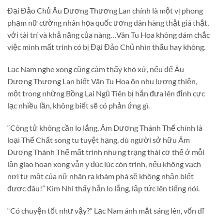
Đại Đảo Chủ Âu Dương Thương Lan chính là một vị phong
phạm nữ cường nhân họa quốc ương dân hàng thật giá thật,
với tài trí và khả năng của nàng…Vân Tu Hoa không dám chắc
việc mình mất trinh có bị Đại Đảo Chủ nhìn thấu hay không.
Lạc Nam nghe xong cũng cảm thấy khó xử, nếu để Âu
Dương Thương Lan biết Vân Tu Hoa ôn nhu lương thiện,
một trong những Bồng Lai Ngũ Tiên bị hắn đưa lên đỉnh cực
lạc nhiều lần, không biết sẽ có phản ứng gì.
“Công tử không cần lo lắng, Âm Dương Thánh Thể chính là
loại Thể Chất song tu tuyệt hạng, dù người sở hữu Âm
Dương Thánh Thể mất trinh nhưng trạng thái cơ thể ở mỗi
lần giao hoan xong vẫn y đúc lúc còn trinh, nếu không vạch
nơi tư mật của nữ nhân ra khám phá sẽ không nhận biết
được đâu!” Kim Nhi thấy hắn lo lắng, lập tức lên tiếng nói.
“Có chuyện tốt như vậy?” Lạc Nam ánh mắt sáng lên, vốn dĩ