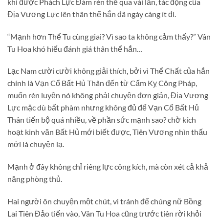
khi được Phách Lực Đàm rèn thể qua vài lần, tác động của
Địa Vương Lực lên thân thể hắn đã ngày càng ít đi.
“Mạnh hơn Thể Tu cùng giai? Vì sao ta không cảm thấy?” Vân
Tu Hoa khó hiểu đánh giá thân thể hắn…
Lạc Nam cười cười không giải thích, bởi vì Thể Chất của hắn
chính là Vạn Cổ Bất Hủ Thân đến từ Cấm Kỵ Công Pháp,
muốn rèn luyện nó không phải chuyện đơn giản, Địa Vương
Lực mặc dù bất phàm nhưng không đủ để Vạn Cổ Bất Hủ
Thân tiến bộ quá nhiều, về phần sức mạnh sao? chờ kích
hoạt kinh văn Bất Hủ mới biết được, Tiên Vương nhìn thấu
mới là chuyện lạ.
Mạnh ở đây không chỉ riêng lực công kích, mà còn xét cả khả
năng phòng thủ.
Hai người ôn chuyện một chút, vì tránh để chúng nữ Bồng
Lai Tiên Đảo tiến vào, Vân Tu Hoa cũng trước tiên rời khỏi