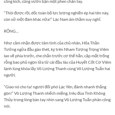
công kích, cũng vướn bận một phen chân tay.
“Thôi được rồi, dốc toàn bộ lực lượng nghiền ép hai tên này,
còn xử một đám khác nữa!” Lạc Nam âm thầm suy nghĩ.
RỐNG…
Như cảm nhận được tâm tình của chủ nhân, Hỏa Thần
Tướng ngửa đầu gào thét, kỵ trên Nham Tượng Trọng Viêm
lao về phía trước, che chắn trước cơ thể hắn, cặp mắt trống
rỗng bao phủ ngọn lửa từ cái đầu lâu của Huyết Cốt Cơ Viêm
lạnh lùng khóa lấy Vô Lượng Thanh cùng Vô Lượng Tuấn hai
người.
“Giao nó cho ta! ngươi đối phó Lạc Yên, đánh nhanh thắng
gọn!” Vô Lượng Thanh nhếch miệng, trêu đùa Tinh Không
Thủy trong lòng bàn tay nhìn sang Vô Lượng Tuấn phân công
nói.