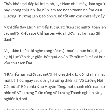
Thấy không ai đáp lại lời mình, Lạc Nam nhíu mày, đám người
này không chịu lên đài, hắn làm sao hoàn thành nhiệm vụ Âu
Dương Thương Lan giao phó? Chỗ tốt vẫn còn chưa lấy đấy.
Nghĩ đến đây Lạc Nam tiếp tục quát: “Kêu các ngươi toàn lên
các ngươi điếc sao? Chỉ hai tên yếu nhược này làm sao đủ
đánh?”
Một đám thiên tài nghe xong sắc mặt muốn phún hỏa, thật
sự bị Lạc Yên chọc giận, bất quá vì vấn đề mặt mũi mà cả bọn
vẫn chưa lên Đài.
“Hừ, nếu hai người các ngươi không thể dạy dỗ nữ nhân này
một bài học, ngày sau đừng tự xưng thiên tài Vô Lượng Hải
Các nữa!” Bên phía Đạo Huyền Tông, một thanh niên nam tử
nhìn về Vô Lượng Tuấn cùng Vô Lượng Thanh nghiến răng
nghiến lợi nói.
Hắn là con trai của Song Kiếm Tiên Vương, địa vị trong hàng