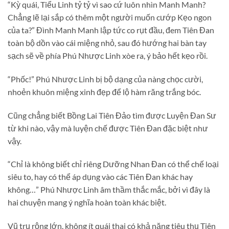
“Kỳ quái, Tiểu Linh tỷ tỷ vì sao cứ luôn nhìn Manh Manh?
Chẳng lẽ lại sắp có thêm một người muốn cướp Kẹo ngon
của ta?” Đình Manh Manh lập tức co rụt đầu, đem Tiên Đan
toàn bộ dồn vào cái miệng nhỏ, sau đó hướng hai bàn tay
sạch sẽ về phía Phú Nhược Linh xòe ra, ý bảo hết kẹo rồi.
“Phốc!” Phú Nhược Linh bị bộ dạng của nàng chọc cười,
nhoẻn khuôn miệng xinh đẹp để lộ hàm răng trắng bóc.
Cũng chẳng biết Bồng Lai Tiên Đảo tìm được Luyện Đan Sư
từ khi nào, vậy mà luyện chế được Tiên Đan đặc biệt như
vậy.
“Chỉ là không biết chỉ riêng Dưỡng Nhan Đan có thể chế loại
siêu to, hay có thể áp dụng vào các Tiên Đan khác hay
không…” Phú Nhược Linh âm thầm thắc mắc, bởi vì đây là
hai chuyện mang ý nghĩa hoàn toàn khác biệt.
Vũ trụ rộng lớn, không ít quái thai có khả năng tiêu thụ Tiên