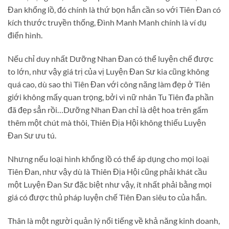
Đan khổng lồ, đó chính là thứ bọn hắn cần so với Tiên Đan có
kích thước truyền thống, Đình Manh Manh chính là ví dụ
điển hình.
Nếu chỉ duy nhất Dưỡng Nhan Đan có thể luyện chế được
to lớn, như vậy giá trị của vị Luyện Đan Sư kia cũng không
quá cao, dù sao thì Tiên Đan với công năng làm đẹp ở Tiên
giới không mấy quan trọng, bởi vì nữ nhân Tu Tiên đa phần
đã đẹp sẳn rồi…Dưỡng Nhan Đan chỉ là dệt hoa trên gấm
thêm một chút mà thôi, Thiên Địa Hội không thiếu Luyện
Đan Sư ưu tú.
Nhưng nếu loại hình khổng lồ có thể áp dụng cho mọi loại
Tiên Đan, như vậy dù là Thiên Địa Hội cũng phải khát cầu
một Luyện Đan Sư đặc biệt như vậy, ít nhất phải bằng mọi
giá có được thủ pháp luyện chế Tiên Đan siêu to của hắn.
Thân là một người quản lý nổi tiếng về khả năng kinh doanh,