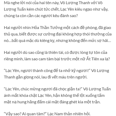
Mà nghe lời nói của hai tên này, Vô Lượng Thanh với Vô
Lượng Tuấn kém chút tức chết, Lạc Yên kiêu ngạo như vậy,
chúng ta còn cần các ngươi kêu đánh sao?
Hai người nhìn Hỏa Thần Tướng một cách đề phòng, đã giao
thủ qua, biết được sự cường đại không hợp thói thường của
nó…bất quá mặc dù kiêng kỵ, nhưng không đến mức sợ hãi…
Hai người dù sao cũng là thiên tài, có được lòng tự tôn của
riêng mình, làm sao cam tâm bại trước một nữ Ất Tiên xa lạ?
“Lạc Yên, ngươi thành công để ta nhớ kỹ ngươi!” Vô Lượng
Thanh gằn giọng nói, lau đi vết máu trên người.
“Lạc Yên, chúc mừng ngươi đã chọc giận ta!” Vô Lượng Tuấn
ánh mắt khóa chặt Lạc Yên, hận không thể lột xuống tấm
mặt nạ hung hăng đấm cái mặt đáng ghét kia một trận.
“Vậy sao? Ai quan tâm?” Lạc Nam thản nhiên hỏi.