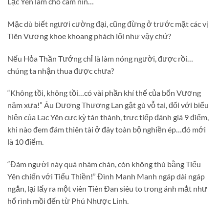
Lạc Yên làm cho câm nín…
Mặc dù biết ngươi cường đại, cũng đừng ở trước mặt các vị
Tiên Vương khoe khoang phách lối như vậy chứ?
Nếu Hỏa Thần Tướng chỉ là làm nóng người, được rồi…
chúng ta nhận thua được chưa?
“Không tồi, không tồi…có vài phần khí thế của bổn Vương
năm xưa!” Âu Dương Thương Lan gật gù vỗ tai, đối với biểu
hiện của Lạc Yên cực kỳ tán thành, trực tiếp đánh giá 9 điểm,
khi nào đem đám thiên tài ở đây toàn bộ nghiền ép…đó mới
là 10 điểm.
“Đám người này quá nhàm chán, còn không thú bằng Tiểu
Yên chiến với Tiểu Thiền!” Đình Manh Manh ngáp dài ngáp
ngắn, lại lấy ra một viên Tiên Đan siêu to trong ánh mắt như
hổ rình mồi đến từ Phú Nhược Linh.