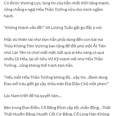
Có được Vương Lực, lòng tin của hắn nhất thời tăng mạnh,
cũng chẳng e ngại Hỏa Thần Tướng vừa cho mình ngậm
hành.
“Không thành vấn đề!” Vô Lượng Tuấn gật gù đắc ý nói.
Mặc dù thiên tài như bọn hắn phải dùng đến con bài mà
Thủy Không Tiên Vương ban tặng để đối phó một Ất Tiên
như Lạc Yên có chút mất mặt, bất quá ai kêu nàng có quá
nhiều Dị Hỏa, lại sở hữu Vũ Kỹ mạnh mẽ như Hỏa Thần
Tướng…cũng không thể trách bọn hắn.
“Nếu một Hỏa Thần Tướng không đủ…vậy thì…đành dùng
Đao mổ trâu giết gà vậy, thỏa mãn Đại Đảo Chủ một phen!”
Lạc Nam triệt để hạ quyết tâm,…
Bên trong Đan Điền, Cổ Băng Đỉnh cấp tốc chấn động…Thất
Thải Huyền Băng, Huyết Cốt Cơ Băng, Cổ Long Hàn Không