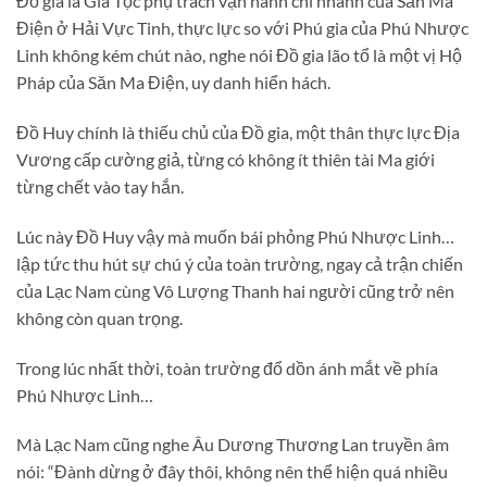
Đồ gia là Gia Tộc phụ trách vận hành chi nhánh của Săn Ma
Điện ở Hải Vực Tinh, thực lực so với Phú gia của Phú Nhược
Linh không kém chút nào, nghe nói Đồ gia lão tổ là một vị Hộ
Pháp của Săn Ma Điện, uy danh hiển hách.
Đồ Huy chính là thiếu chủ của Đồ gia, một thân thực lực Địa
Vương cấp cường giả, từng có không ít thiên tài Ma giới
từng chết vào tay hắn.
Lúc này Đồ Huy vậy mà muốn bái phỏng Phú Nhược Linh…
lập tức thu hút sự chú ý của toàn trường, ngay cả trận chiến
của Lạc Nam cùng Vô Lượng Thanh hai người cũng trở nên
không còn quan trọng.
Trong lúc nhất thời, toàn trường đổ dồn ánh mắt về phía
Phú Nhược Linh…
Mà Lạc Nam cũng nghe Âu Dương Thương Lan truyền âm
nói: “Đành dừng ở đây thôi, không nên thể hiện quá nhiều