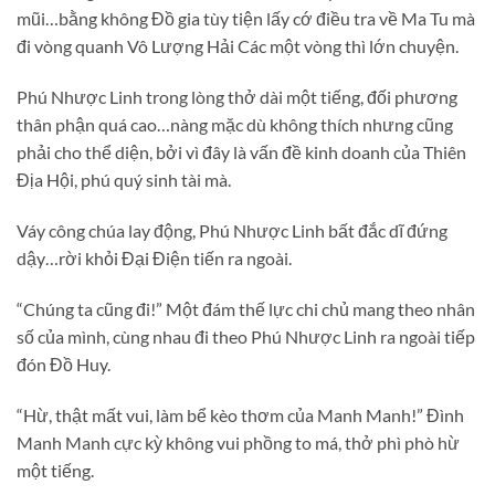
mũi…bằng không Đồ gia tùy tiện lấy cớ điều tra về Ma Tu mà
đi vòng quanh Vô Lượng Hải Các một vòng thì lớn chuyện.
Phú Nhược Linh trong lòng thở dài một tiếng, đối phương
thân phận quá cao…nàng mặc dù không thích nhưng cũng
phải cho thể diện, bởi vì đây là vấn đề kinh doanh của Thiên
Địa Hội, phú quý sinh tài mà.
Váy công chúa lay động, Phú Nhược Linh bất đắc dĩ đứng
dậy…rời khỏi Đại Điện tiến ra ngoài.
“Chúng ta cũng đi!” Một đám thế lực chi chủ mang theo nhân
số của mình, cùng nhau đi theo Phú Nhược Linh ra ngoài tiếp
đón Đồ Huy.
“Hừ, thật mất vui, làm bể kèo thơm của Manh Manh!” Đình
Manh Manh cực kỳ không vui phồng to má, thở phì phò hừ
một tiếng.