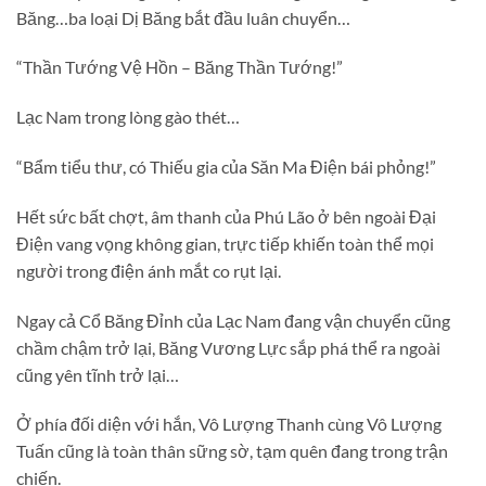
Băng…ba loại Dị Băng bắt đầu luân chuyển…
“Thần Tướng Vệ Hồn – Băng Thần Tướng!”
Lạc Nam trong lòng gào thét…
“Bẩm tiểu thư, có Thiếu gia của Săn Ma Điện bái phỏng!”
Hết sức bất chợt, âm thanh của Phú Lão ở bên ngoài Đại
Điện vang vọng không gian, trực tiếp khiến toàn thể mọi
người trong điện ánh mắt co rụt lại.
Ngay cả Cổ Băng Đỉnh của Lạc Nam đang vận chuyển cũng
chầm chậm trở lại, Băng Vương Lực sắp phá thể ra ngoài
cũng yên tĩnh trở lại…
Ở phía đối diện với hắn, Vô Lượng Thanh cùng Vô Lượng
Tuấn cũng là toàn thân sững sờ, tạm quên đang trong trận
chiến.