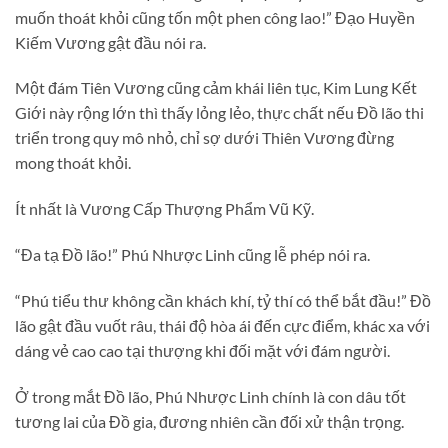
muốn thoát khỏi cũng tốn một phen công lao!” Đạo Huyền
Kiếm Vương gật đầu nói ra.
Một đám Tiên Vương cũng cảm khái liên tục, Kim Lung Kết
Giới này rộng lớn thì thấy lỏng lẻo, thực chất nếu Đồ lão thi
triển trong quy mô nhỏ, chỉ sợ dưới Thiên Vương đừng
mong thoát khỏi.
Ít nhất là Vương Cấp Thượng Phẩm Vũ Kỹ.
“Đa tạ Đồ lão!” Phú Nhược Linh cũng lễ phép nói ra.
“Phú tiểu thư không cần khách khí, tỷ thí có thể bắt đầu!” Đồ
lão gật đầu vuốt râu, thái độ hòa ái đến cực điểm, khác xa với
dáng vẻ cao cao tại thượng khi đối mặt với đám người.
Ở trong mắt Đồ lão, Phú Nhược Linh chính là con dâu tốt
tương lai của Đồ gia, đương nhiên cần đối xử thận trọng.