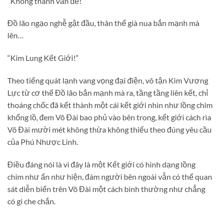
“Không thành vấn đề!”
Đồ lão ngạo nghễ gật đầu, thân thể già nua bắn mạnh mà
lên…
“Kim Lung Kết Giới!”
Theo tiếng quát lạnh vang vọng đại điện, vô tận Kim Vương
Lực từ cơ thể Đồ lão bắn mạnh mà ra, tầng tầng liên kết, chỉ
thoáng chốc đã kết thành một cái kết giới nhìn như lồng chim
khổng lồ, đem Võ Đài bao phủ vào bên trong, kết giới cách rìa
Võ Đài mười mét không thừa không thiếu theo đúng yêu cầu
của Phú Nhược Linh.
Điều đáng nói là vì đây là một Kết giới có hình dạng lồng
chim như ẩn như hiện, đám người bên ngoài vẫn có thể quan
sát diễn biến trên Võ Đài một cách bình thường như chẳng
có gì che chắn.