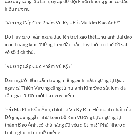
cao quý sáng lấp lánh, uy áp dữ dội khiến không gian có dấu
hiệu nứt ra…
“Vương Cấp Cực Phẩm Vũ Kỹ – Đồ Ma Kim Đao Ảnh!”
Đồ Huy cười gằn ngửa đầu lên trời gào thét…hư ảnh đại đao
màu hoàng kim lơ lửng trên đầu hắn, tùy thời có thể đồ sát
vô số địch thủ.
“Vương Cấp Cực Phẩm Vũ Kỹ?”
Đám người lẩm bẩm trong miệng, ánh mắt ngưng tụ lại…
ngay cả Thiên Vương cũng từ hư ảnh Kim Đao sắt lẹm kia
cảm giác được một tia nguy hiểm.
“Đồ Ma Kim Đảo Ảnh, chính là Vũ Kỹ Kim Hệ mạnh nhất của
Đồ gia, dùng gần như toàn bộ Kim Vương Lực ngưng tụ
thành Đao Ảnh, có khả năng đồ yêu diệt ma!” Phú Nhược
Linh nghiêm túc mở miệng.