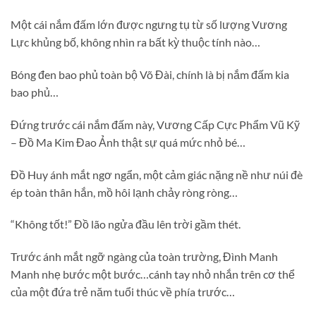
Một cái nắm đấm lớn được ngưng tụ từ số lượng Vương
Lực khủng bố, không nhìn ra bất kỳ thuộc tính nào…
Bóng đen bao phủ toàn bộ Võ Đài, chính là bị nắm đấm kia
bao phủ…
Đứng trước cái nắm đấm này, Vương Cấp Cực Phẩm Vũ Kỹ
– Đồ Ma Kim Đao Ảnh thật sự quá mức nhỏ bé…
Đồ Huy ánh mắt ngơ ngẩn, một cảm giác nặng nề như núi đè
ép toàn thân hắn, mồ hôi lạnh chảy ròng ròng…
“Không tốt!” Đồ lão ngửa đầu lên trời gầm thét.
Trước ánh mắt ngỡ ngàng của toàn trường, Đình Manh
Manh nhẹ bước một bước…cánh tay nhỏ nhắn trên cơ thể
của một đứa trẻ năm tuổi thúc về phía trước…