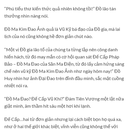
“Phú tiểu thư kiến thức quả nhiên không tồi!” Đồ lão tán
thưởng nhìn nàng nói.
Đồ Ma Kim Đao Ảnh quả là Vũ Kỹ bá đạo của Đồ gia, mà lai
lịch của nó cũng không hề đơn giản chút nào.
“Một vị Đồ gia lão tổ của chúng ta từng lập nên công danh
hiển hách, từ đó may mắn có cơ hội quan sát Đế Cấp Pháp
Bảo – Đồ Ma Đao của Săn Ma Điện, từ đó lấy cảm hứng sáng
chế nên vũ kỹ Đồ Ma Kim Đao Ảnh như ngày hôm nay!” Đồ
Huy nhìn hư ảnh Đại Đao trên đỉnh đầu mình, sắc mặt cuồng
nhiệt nói ra.
“Đồ Ma Đao? Đế Cấp Vũ Khí?” Đám Tiên Vương một lật nữa
giật mình, âm thầm hít sâu một hơi khí lạnh.
Đế Cấp…hai từ đơn giản nhưng lại cách biệt bọn họ quá xa,
như ở hai thế giới khác biệt, vĩnh viễn cũng không thể với