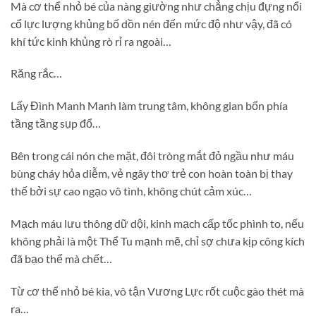
Mà cơ thể nhỏ bé của nàng giường như chẳng chịu đựng nổi
cổ lực lượng khủng bố dồn nén đến mức độ như vậy, đã có
khí tức kinh khủng rò rỉ ra ngoài…
Răng rắc…
Lấy Đình Manh Manh làm trung tâm, không gian bốn phía
tầng tầng sụp đổ…
Bên trong cái nón che mặt, đôi tròng mắt đỏ ngầu như máu
bùng cháy hỏa diễm, vẻ ngây thơ trẻ con hoàn toàn bị thay
thế bởi sự cao ngạo vô tình, không chút cảm xúc…
Mạch máu lưu thông dữ dội, kinh mạch cấp tốc phình to, nếu
không phải là một Thể Tu mạnh mẽ, chỉ sợ chưa kịp công kích
đã bạo thể mà chết…
Từ cơ thể nhỏ bé kia, vô tận Vương Lực rốt cuộc gào thét mà
ra…