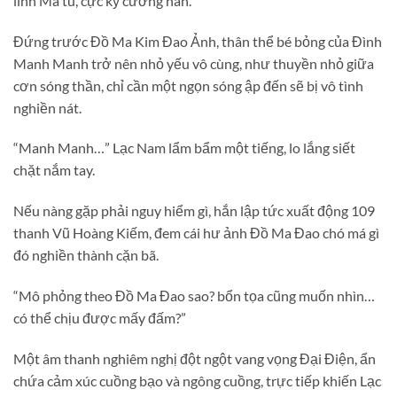
linh Ma tu, cực kỳ cường hãn.
Đứng trước Đồ Ma Kim Đao Ảnh, thân thể bé bỏng của Đình
Manh Manh trở nên nhỏ yếu vô cùng, như thuyền nhỏ giữa
cơn sóng thần, chỉ cần một ngọn sóng ập đến sẽ bị vô tình
nghiền nát.
“Manh Manh…” Lạc Nam lẩm bẩm một tiếng, lo lắng siết
chặt nắm tay.
Nếu nàng gặp phải nguy hiểm gì, hắn lập tức xuất động 109
thanh Vũ Hoàng Kiếm, đem cái hư ảnh Đồ Ma Đao chó má gì
đó nghiền thành cặn bã.
“Mô phỏng theo Đồ Ma Đao sao? bổn tọa cũng muốn nhìn…
có thể chịu được mấy đấm?”
Một âm thanh nghiêm nghị đột ngột vang vọng Đại Điện, ẩn
chứa cảm xúc cuồng bạo và ngông cuồng, trực tiếp khiến Lạc