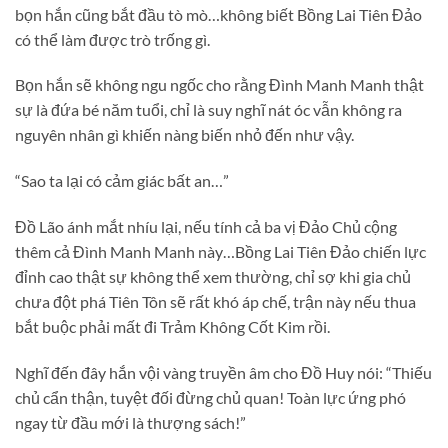
bọn hắn cũng bắt đầu tò mò…không biết Bồng Lai Tiên Đảo
có thể làm được trò trống gì.
Bọn hắn sẽ không ngu ngốc cho rằng Đình Manh Manh thật
sự là đứa bé năm tuổi, chỉ là suy nghĩ nát óc vẫn không ra
nguyên nhân gì khiến nàng biến nhỏ đến như vậy.
“Sao ta lại có cảm giác bất an…”
Đồ Lão ánh mắt nhíu lại, nếu tính cả ba vị Đảo Chủ cộng
thêm cả Đình Manh Manh này…Bồng Lai Tiên Đảo chiến lực
đỉnh cao thật sự không thể xem thường, chỉ sợ khi gia chủ
chưa đột phá Tiên Tôn sẽ rất khó áp chế, trận này nếu thua
bắt buộc phải mất đi Trảm Không Cốt Kim rồi.
Nghĩ đến đây hắn vội vàng truyền âm cho Đồ Huy nói: “Thiếu
chủ cẩn thận, tuyệt đối đừng chủ quan! Toàn lực ứng phó
ngay từ đầu mới là thượng sách!”