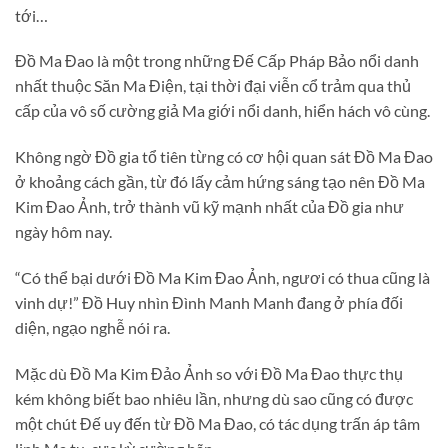
tới…
Đồ Ma Đao là một trong những Đế Cấp Pháp Bảo nổi danh
nhất thuộc Săn Ma Điện, tại thời đại viễn cổ trảm qua thủ
cấp của vô số cường giả Ma giới nổi danh, hiển hách vô cùng.
Không ngờ Đồ gia tổ tiên từng có cơ hội quan sát Đồ Ma Đao
ở khoảng cách gần, từ đó lấy cảm hứng sáng tạo nên Đồ Ma
Kim Đao Ảnh, trở thành vũ kỹ mạnh nhất của Đồ gia như
ngày hôm nay.
“Có thể bại dưới Đồ Ma Kim Đao Ảnh, ngươi có thua cũng là
vinh dự!” Đồ Huy nhìn Đình Manh Manh đang ở phía đối
diện, ngạo nghễ nói ra.
Mặc dù Đồ Ma Kim Đảo Ảnh so với Đồ Ma Đao thực thụ
kém không biết bao nhiêu lần, nhưng dù sao cũng có được
một chút Đế uy đến từ Đồ Ma Đao, có tác dụng trấn áp tâm