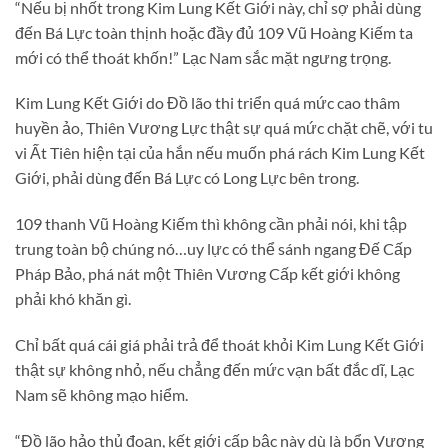
“Nếu bị nhốt trong Kim Lung Kết Giới này, chỉ sợ phải dùng
đến Bá Lực toàn thịnh hoặc đầy đủ 109 Vũ Hoàng Kiếm ta
mới có thể thoát khốn!” Lạc Nam sắc mặt ngưng trọng.
Kim Lung Kết Giới do Đồ lão thi triển quá mức cao thâm
huyền ảo, Thiên Vương Lực thật sự quá mức chặt chẽ, với tu
vi Ất Tiên hiện tại của hắn nếu muốn phá rách Kim Lung Kết
Giới, phải dùng đến Bá Lực có Long Lực bên trong.
109 thanh Vũ Hoàng Kiếm thì không cần phải nói, khi tập
trung toàn bộ chúng nó…uy lực có thể sánh ngang Đế Cấp
Pháp Bảo, phá nát một Thiên Vương Cấp kết giới không
phải khó khăn gì.
Chỉ bất quá cái giá phải trả để thoát khỏi Kim Lung Kết Giới
thật sự không nhỏ, nếu chẳng đến mức vạn bất đắc dĩ, Lạc
Nam sẽ không mạo hiểm.
“Đồ lão hảo thủ đoạn, kết giới cấp bậc này dù là bổn Vương