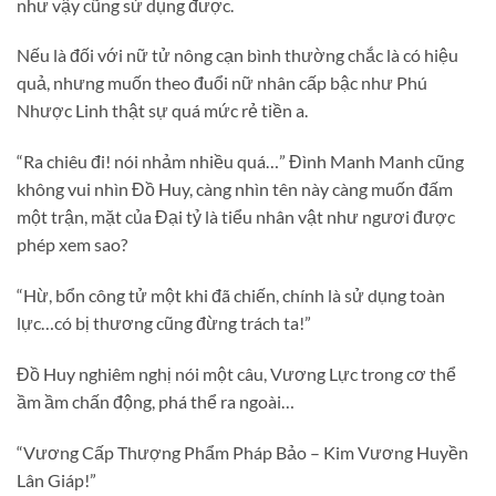
như vậy cũng sử dụng được.
Nếu là đối với nữ tử nông cạn bình thường chắc là có hiệu
quả, nhưng muốn theo đuổi nữ nhân cấp bậc như Phú
Nhược Linh thật sự quá mức rẻ tiền a.
“Ra chiêu đi! nói nhảm nhiều quá…” Đình Manh Manh cũng
không vui nhìn Đồ Huy, càng nhìn tên này càng muốn đấm
một trận, mặt của Đại tỷ là tiểu nhân vật như ngươi được
phép xem sao?
“Hừ, bổn công tử một khi đã chiến, chính là sử dụng toàn
lực…có bị thương cũng đừng trách ta!”
Đồ Huy nghiêm nghị nói một câu, Vương Lực trong cơ thể
ầm ầm chấn động, phá thể ra ngoài…
“Vương Cấp Thượng Phẩm Pháp Bảo – Kim Vương Huyền
Lân Giáp!”