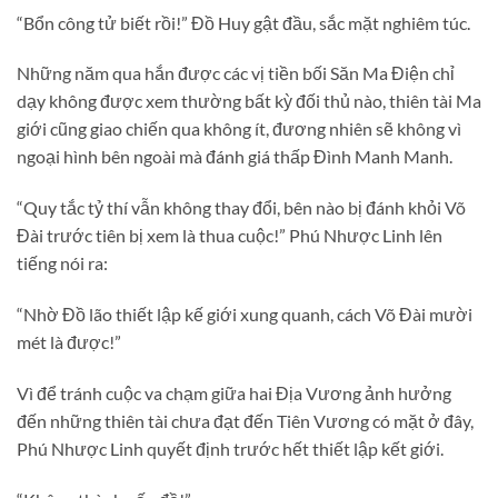
“Bổn công tử biết rồi!” Đồ Huy gật đầu, sắc mặt nghiêm túc.
Những năm qua hắn được các vị tiền bối Săn Ma Điện chỉ
dạy không được xem thường bất kỳ đối thủ nào, thiên tài Ma
giới cũng giao chiến qua không ít, đương nhiên sẽ không vì
ngoại hình bên ngoài mà đánh giá thấp Đình Manh Manh.
“Quy tắc tỷ thí vẫn không thay đổi, bên nào bị đánh khỏi Võ
Đài trước tiên bị xem là thua cuộc!” Phú Nhược Linh lên
tiếng nói ra:
“Nhờ Đồ lão thiết lập kế giới xung quanh, cách Võ Đài mười
mét là được!”
Vì để tránh cuộc va chạm giữa hai Địa Vương ảnh hưởng
đến những thiên tài chưa đạt đến Tiên Vương có mặt ở đây,
Phú Nhược Linh quyết định trước hết thiết lập kết giới.