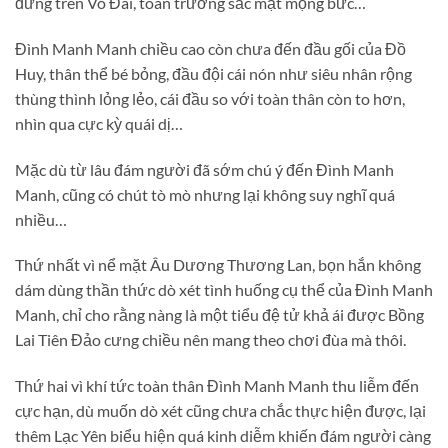
đứng trên Võ Đài, toàn trường sắc mặt mộng bức…
Đình Manh Manh chiều cao còn chưa đến đầu gối của Đồ
Huy, thân thể bé bỏng, đầu đội cái nón như siêu nhân rộng
thùng thình lỏng lẻo, cái đầu so với toàn thân còn to hơn,
nhìn qua cực kỳ quái dị…
Mặc dù từ lâu đám người đã sớm chú ý đến Đình Manh
Manh, cũng có chút tò mò nhưng lại không suy nghĩ quá
nhiều…
Thứ nhất vì nể mặt Âu Dương Thương Lan, bọn hắn không
dám dùng thần thức dò xét tình huống cụ thể của Đình Manh
Manh, chỉ cho rằng nàng là một tiểu đệ tử khả ái được Bồng
Lai Tiên Đảo cưng chiều nên mang theo chơi đùa mà thôi.
Thứ hai vì khí tức toàn thân Đình Manh Manh thu liễm đến
cực hạn, dù muốn dò xét cũng chưa chắc thực hiện được, lại
thêm Lạc Yên biểu hiện quá kinh diễm khiến đám người càng