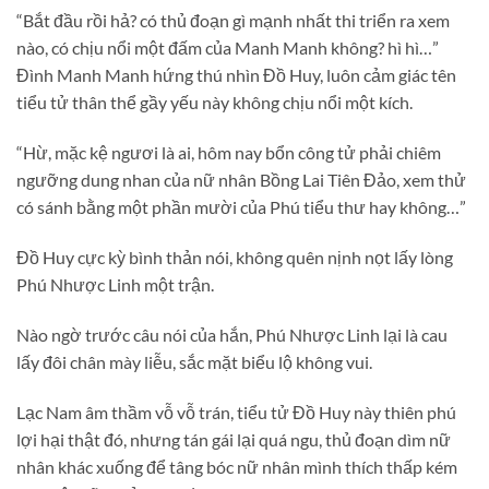
“Bắt đầu rồi hả? có thủ đoạn gì mạnh nhất thi triển ra xem
nào, có chịu nổi một đấm của Manh Manh không? hì hì…”
Đình Manh Manh hứng thú nhìn Đồ Huy, luôn cảm giác tên
tiểu tử thân thể gầy yếu này không chịu nổi một kích.
“Hừ, mặc kệ ngươi là ai, hôm nay bổn công tử phải chiêm
ngưỡng dung nhan của nữ nhân Bồng Lai Tiên Đảo, xem thử
có sánh bằng một phần mười của Phú tiểu thư hay không…”
Đồ Huy cực kỳ bình thản nói, không quên nịnh nọt lấy lòng
Phú Nhược Linh một trận.
Nào ngờ trước câu nói của hắn, Phú Nhược Linh lại là cau
lấy đôi chân mày liễu, sắc mặt biểu lộ không vui.
Lạc Nam âm thầm vỗ vỗ trán, tiểu tử Đồ Huy này thiên phú
lợi hại thật đó, nhưng tán gái lại quá ngu, thủ đoạn dìm nữ
nhân khác xuống để tâng bóc nữ nhân mình thích thấp kém