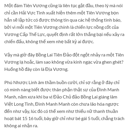
Một đám Tiên Vương cũng là liên tục gật đầu, theo lý mà nói
chỉ cần Hải Vực Tinh xuất hiện thêm một Tiên Vương bọn
hắn sẽ lập tức có được thông tin qua các hệ thống tình báo,
bởi vì mỗi một Tiên Vương chính là chiến lực nồng cốt của
Vương Cấp Thế Lực, quyết định rất lớn thắng bại nếu xảy ra
chiến đấu, không thể xem nhẹ bất kỳ ai được.
Vậy mà giờ đây Bồng Lai Tiên Đảo đột ngột nhảy ra một Tiên
Vương lạ hoắc, làm sao không vừa kinh ngạc vừa ghen ghét?
Huống hồ đây còn là Địa Vương.
Phú Nhược Linh âm thầm buồn cười, chỉ sợ rằng ở đây chỉ
có mình nàng biết được thân phận thật sự của Đình Manh
Manh, năm xưa khi ba vị Đảo Chủ đảo Bồng Lai giáng lâm
Việt Long Tinh, Đình Manh Manh còn chưa lão hóa ngược
đến như vậy, lúc đó có thể xem như thiếu nữ thanh thuần
hoạt bát 15 16 tuổi, bây giờ chỉ như bé gái 5 tuổi, chẳng trách
không ai nhận ra.