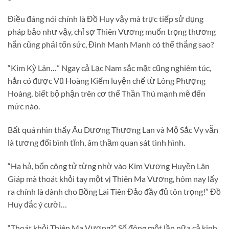
Điều đáng nói chính là Đồ Huy vậy mà trực tiếp sử dụng
pháp bảo như vậy, chỉ sợ Thiên Vương muốn trọng thương
hắn cũng phải tốn sức, Đình Manh Manh có thể thắng sao?
“Kim Kỳ Lân…” Ngay cả Lạc Nam sắc mặt cũng nghiêm túc,
hắn có được Vũ Hoàng Kiếm luyện chế từ Lông Phượng
Hoàng, biết bộ phận trên cơ thể Thần Thú mạnh mẽ đến
mức nào.
Bất quá nhìn thấy Âu Dương Thương Lan và Mộ Sắc Vy vẫn
là tương đối bình tĩnh, âm thầm quan sát tình hình.
“Ha hả, bổn công tử từng nhờ vào Kim Vương Huyền Lân
Giáp mà thoát khỏi tay một vị Thiên Ma Vương, hôm nay lấy
ra chính là dành cho Bồng Lai Tiên Đảo đầy đủ tôn trọng!” Đồ
Huy đắc ý cười…
“Thoát khỏi Thiên Ma Vương?” Số đông một lần nữa cả kinh.