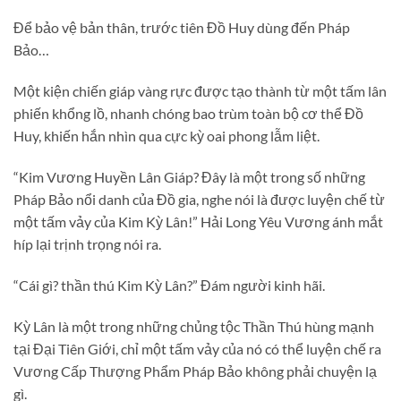
Để bảo vệ bản thân, trước tiên Đồ Huy dùng đến Pháp
Bảo…
Một kiện chiến giáp vàng rực được tạo thành từ một tấm lân
phiến khổng lồ, nhanh chóng bao trùm toàn bộ cơ thể Đồ
Huy, khiến hắn nhìn qua cực kỳ oai phong lẫm liệt.
“Kim Vương Huyền Lân Giáp? Đây là một trong số những
Pháp Bảo nổi danh của Đồ gia, nghe nói là được luyện chế từ
một tấm vảy của Kim Kỳ Lân!” Hải Long Yêu Vương ánh mắt
híp lại trịnh trọng nói ra.
“Cái gì? thần thú Kim Kỳ Lân?” Đám người kinh hãi.
Kỳ Lân là một trong những chủng tộc Thần Thú hùng mạnh
tại Đại Tiên Giới, chỉ một tấm vảy của nó có thể luyện chế ra
Vương Cấp Thượng Phẩm Pháp Bảo không phải chuyện lạ
gì.