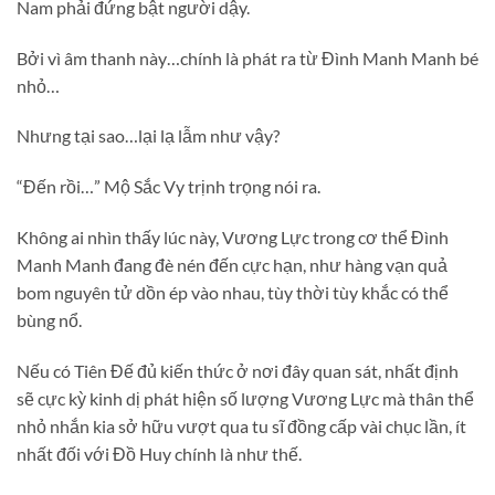
Nam phải đứng bật người dậy.
Bởi vì âm thanh này…chính là phát ra từ Đình Manh Manh bé
nhỏ…
Nhưng tại sao…lại lạ lẫm như vậy?
“Đến rồi…” Mộ Sắc Vy trịnh trọng nói ra.
Không ai nhìn thấy lúc này, Vương Lực trong cơ thể Đình
Manh Manh đang đè nén đến cực hạn, như hàng vạn quả
bom nguyên tử dồn ép vào nhau, tùy thời tùy khắc có thể
bùng nổ.
Nếu có Tiên Đế đủ kiến thức ở nơi đây quan sát, nhất định
sẽ cực kỳ kinh dị phát hiện số lượng Vương Lực mà thân thể
nhỏ nhắn kia sở hữu vượt qua tu sĩ đồng cấp vài chục lần, ít
nhất đối với Đồ Huy chính là như thế.