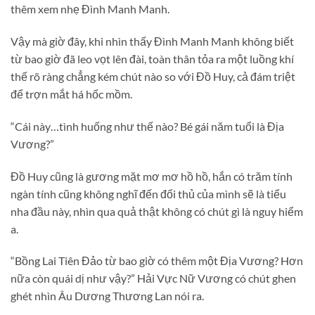
thêm xem nhẹ Đình Manh Manh.
Vậy mà giờ đây, khi nhìn thấy Đình Manh Manh không biết
từ bao giờ đã leo vọt lên đài, toàn thân tỏa ra một luồng khí
thế rõ ràng chẳng kém chút nào so với Đồ Huy, cả đám triệt
để trợn mắt há hốc mồm.
“Cái này…tình huống như thế nào? Bé gái năm tuổi là Địa
Vương?”
Đồ Huy cũng là gương mặt mơ mơ hồ hồ, hắn có trăm tính
ngàn tính cũng không nghĩ đến đối thủ của mình sẽ là tiểu
nha đầu này, nhìn qua quả thật không có chút gì là nguy hiểm
a.
“Bồng Lai Tiên Đảo từ bao giờ có thêm một Địa Vương? Hơn
nữa còn quái dị như vậy?” Hải Vực Nữ Vương có chút ghen
ghét nhìn Âu Dương Thương Lan nói ra.