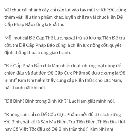
Vài chục cái nhánh cây, chỉ cần lọt vào tay một vị Khí Đế, cộng
thêm vật liệu tinh phẩm khác, luyện chế ra vài chục kiện Đế
Cấp Pháp Bảo cũng là khả thi.
Mỗi một cái Đế Cấp Thế Lực, ngoại trừ số lượng Tiên Đế trụ
cột, thì Đế Cấp Pháp Bảo cũng là chiến lực nồng cốt, quyết
định thắng thua trong giao tranh.
“Đế Cấp Pháp Bảo chia làm nhiều loại, nhưng loại dùng để
chiến đấu và đạt đến Đế Cấp Cực Phẩm sẽ được xưng là Đế
Binh!” Kim Nhi hiếm thấy cung cấp kiến thức cho Lạc Nam,
nãi thanh nãi khí nói.
“Đế Binh? Binh trong Binh Khí?” Lạc Nam giật mình hỏi.
“Không sai! chỉ có Đế Cấp Cực Phẩm mới đủ tư cách xưng
Đế Binh, bất kể là Săn Ma Điện, Tru Tiên Điện, Thiên Địa Hội
hay Cổ Việt Tộc đều có Đế Binh trấn thủ!” Kim Nhi nhí