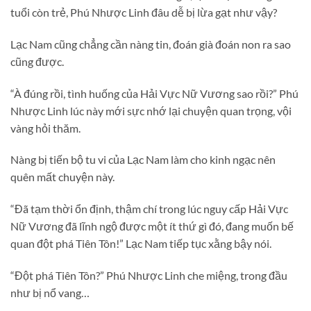
tuổi còn trẻ, Phú Nhược Linh đâu dễ bị lừa gạt như vậy?
Lạc Nam cũng chẳng cần nàng tin, đoán già đoán non ra sao
cũng được.
“À đúng rồi, tình huống của Hải Vực Nữ Vương sao rồi?” Phú
Nhược Linh lúc này mới sực nhớ lại chuyện quan trọng, vội
vàng hỏi thăm.
Nàng bị tiến bộ tu vi của Lạc Nam làm cho kinh ngạc nên
quên mất chuyện này.
“Đã tạm thời ổn định, thậm chí trong lúc nguy cấp Hải Vực
Nữ Vương đã lĩnh ngộ được một ít thứ gì đó, đang muốn bế
quan đột phá Tiên Tôn!” Lạc Nam tiếp tục xằng bậy nói.
“Đột phá Tiên Tôn?” Phú Nhược Linh che miệng, trong đầu
như bị nổ vang…