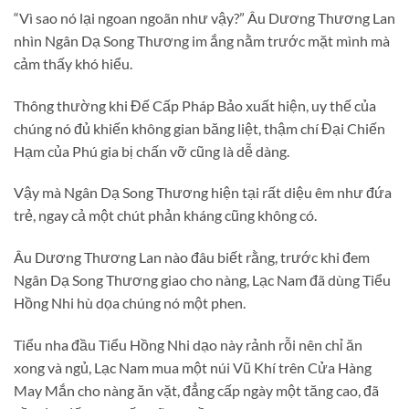
“Vì sao nó lại ngoan ngoãn như vậy?” Âu Dương Thương Lan
nhìn Ngân Dạ Song Thương im ắng nằm trước mặt mình mà
cảm thấy khó hiểu.
Thông thường khi Đế Cấp Pháp Bảo xuất hiện, uy thế của
chúng nó đủ khiến không gian băng liệt, thậm chí Đại Chiến
Hạm của Phú gia bị chấn vỡ cũng là dễ dàng.
Vậy mà Ngân Dạ Song Thương hiện tại rất diệu êm như đứa
trẻ, ngay cả một chút phản kháng cũng không có.
Âu Dương Thương Lan nào đâu biết rằng, trước khi đem
Ngân Dạ Song Thương giao cho nàng, Lạc Nam đã dùng Tiểu
Hồng Nhi hù dọa chúng nó một phen.
Tiểu nha đầu Tiểu Hồng Nhi dạo này rảnh rỗi nên chỉ ăn
xong và ngủ, Lạc Nam mua một núi Vũ Khí trên Cửa Hàng
May Mắn cho nàng ăn vặt, đẳng cấp ngày một tăng cao, đã