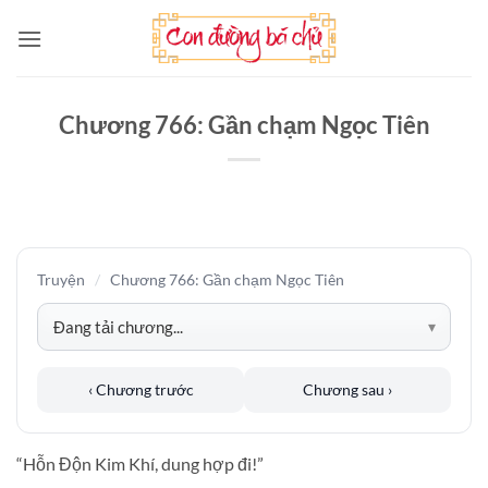
Bỏ
qua
nội
dung
Chương 766: Gần chạm Ngọc Tiên
Truyện
/
Chương 766: Gần chạm Ngọc Tiên
‹ Chương trước
Chương sau ›
“Hỗn Độn Kim Khí, dung hợp đi!”