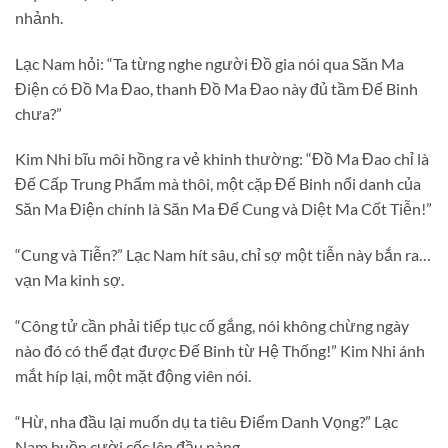
nhảnh.
Lạc Nam hỏi: “Ta từng nghe người Đồ gia nói qua Săn Ma
Điện có Đồ Ma Đao, thanh Đồ Ma Đao này đủ tầm Đế Binh
chưa?”
Kim Nhi bĩu môi hồng ra vẻ khinh thường: “Đồ Ma Đao chỉ là
Đế Cấp Trung Phẩm mà thôi, một cặp Đế Binh nổi danh của
Săn Ma Điện chính là Săn Ma Đế Cung và Diệt Ma Cốt Tiễn!”
“Cung và Tiễn?” Lạc Nam hít sâu, chỉ sợ một tiễn này bắn ra…
vạn Ma kinh sợ.
“Công tử cần phải tiếp tục cố gắng, nói không chừng ngày
nào đó có thể đạt được Đế Binh từ Hệ Thống!” Kim Nhi ánh
mắt híp lại, một mặt động viên nói.
“Hừ, nha đầu lại muốn dụ ta tiêu Điểm Danh Vọng?” Lạc
Nam buồn cười cốc lên đầu nàng.