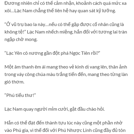
Đương nhiên chỉ có thể cảm nhận, khoảnh cách quá mức xa
xôi…Lạc Nam chẳng thể liên hệ hay quan sát kỹ lưỡng.
“Ở vũ trụ bao la này…nếu có thể gặp được cố nhân cũng là
không tệ!” Lạc Nam nhếch miệng, hắn đối với tương lai tràn
ngập chờ mong.
“Lạc Yên cô nương gần đột phá Ngọc Tiên rồi?”
Một âm thanh êm ái mang theo vẻ kinh dị vang lên, thân ảnh
trong váy công chúa màu trắng tiến đến, mang theo từng làn
gió thơm.
“Phú tiểu thư!”
Lạc Nam quay người mỉm cười, gật đầu chào hỏi.
Hắn có thể đạt đến thành tựu lúc này cũng một phần nhờ
vào Phú gia, vì thế đối với Phú Nhược Linh cũng đầy đủ tôn