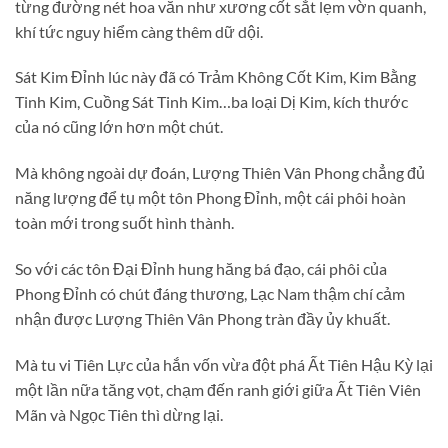
từng đường nét hoa văn như xương cốt sắt lẹm vờn quanh,
khí tức nguy hiểm càng thêm dữ dội.
Sát Kim Đỉnh lúc này đã có Trảm Không Cốt Kim, Kim Bằng
Tinh Kim, Cuồng Sát Tinh Kim…ba loại Dị Kim, kích thước
của nó cũng lớn hơn một chút.
Mà không ngoài dự đoán, Lượng Thiên Vân Phong chẳng đủ
năng lượng để tụ một tôn Phong Đỉnh, một cái phôi hoàn
toàn mới trong suốt hình thành.
So với các tôn Đại Đỉnh hung hăng bá đạo, cái phôi của
Phong Đỉnh có chút đáng thương, Lạc Nam thậm chí cảm
nhận được Lượng Thiên Vân Phong tràn đầy ủy khuất.
Mà tu vi Tiên Lực của hắn vốn vừa đột phá Ất Tiên Hậu Kỳ lại
một lần nữa tăng vọt, chạm đến ranh giới giữa Ất Tiên Viên
Mãn và Ngọc Tiên thì dừng lại.