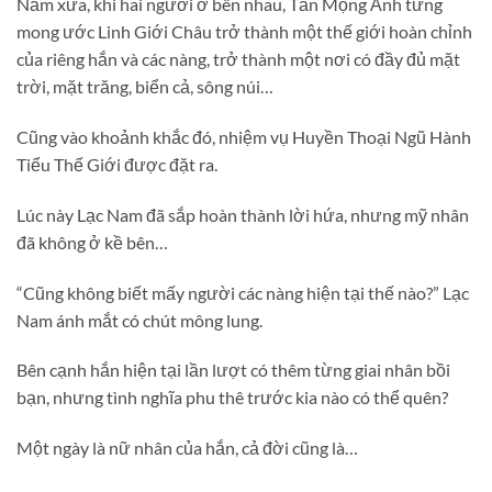
Năm xưa, khi hai người ở bên nhau, Tần Mộng Ảnh từng
mong ước Linh Giới Châu trở thành một thế giới hoàn chỉnh
của riêng hắn và các nàng, trở thành một nơi có đầy đủ mặt
trời, mặt trăng, biển cả, sông núi…
Cũng vào khoảnh khắc đó, nhiệm vụ Huyền Thoại Ngũ Hành
Tiểu Thế Giới được đặt ra.
Lúc này Lạc Nam đã sắp hoàn thành lời hứa, nhưng mỹ nhân
đã không ở kề bên…
“Cũng không biết mấy người các nàng hiện tại thế nào?” Lạc
Nam ánh mắt có chút mông lung.
Bên cạnh hắn hiện tại lần lượt có thêm từng giai nhân bồi
bạn, nhưng tình nghĩa phu thê trước kia nào có thể quên?
Một ngày là nữ nhân của hắn, cả đời cũng là…