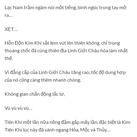
Lạc Nam trầm ngâm nói một tiếng, bình ngọc trong tay mở
ra…
XẸT…
Hỗn Độn Kim Khí sắt lẹm vút lên thiên không, chỉ trong
thoáng chốc đã cùng thiên địa Linh Giới Châu hòa làm nhất
thể.
Vì đẳng cấp của Linh Giới Châu tăng cao, tốc độ dung hợp
của nó cũng càng thêm nhanh chóng.
Không gian chấn động lắc lư,
Vù vù vù vù…
Tiên Khí một lần nữa nồng đậm gấp mấy lần, đặc biệt là Kim
Tiên Khí lúc này đã sánh ngang Hỏa, Mộc và Thủy…