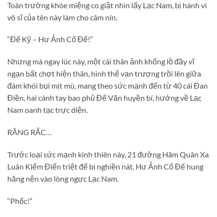
Toàn trường khóe miệng co giật nhìn lấy Lạc Nam, bị hành vi
vô sĩ của tên này làm cho câm nín.
“Đế Kỹ – Hư Ảnh Cổ Đế!”
Nhưng mà ngay lúc này, một cái thân ảnh khổng lồ đầy vĩ
ngạn bất chợt hiện thân, hình thể vạn trượng trồi lên giữa
đám khói bụi mịt mù, mang theo sức mạnh đến từ 40 cái Đan
Điền, hai cánh tay bao phủ Đế Văn huyền bí, hướng về Lạc
Nam oanh tạc trực diện.
RĂNG RẮC…
Trước loại sức mạnh kinh thiên này, 21 đường Hãm Quân Xa
Luân Kiếm Điển triệt để bị nghiền nát, Hư Ảnh Cổ Đế hung
hăng nện vào lòng ngực Lạc Nam.
“Phốc!”