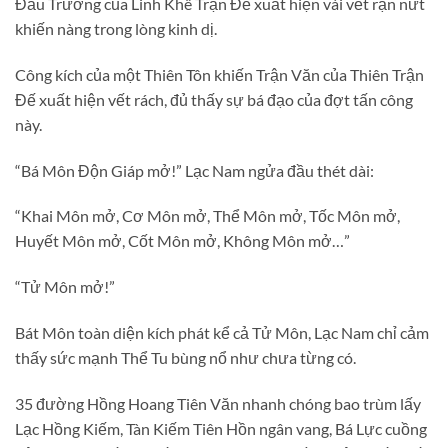
Đấu Trường của Linh Khê Trận Đế xuất hiện vài vết rạn nứt
khiến nàng trong lòng kinh dị.
Công kích của một Thiên Tôn khiến Trận Văn của Thiên Trận
Đế xuất hiện vết rách, đủ thấy sự bá đạo của đợt tấn công
này.
“Bá Môn Độn Giáp mở!” Lạc Nam ngửa đầu thét dài:
“Khai Môn mở, Cơ Môn mở, Thể Môn mở, Tốc Môn mở,
Huyết Môn mở, Cốt Môn mở, Không Môn mở…”
“Tử Môn mở!”
Bát Môn toàn diện kích phát kể cả Tử Môn, Lạc Nam chỉ cảm
thấy sức mạnh Thể Tu bùng nổ như chưa từng có.
35 đường Hồng Hoang Tiên Văn nhanh chóng bao trùm lấy
Lạc Hồng Kiếm, Tàn Kiếm Tiên Hồn ngân vang, Bá Lực cuồng