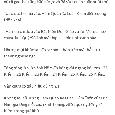
nộ rít gào, hai tầng Kiếm Vực và Bá Vực cuồn cuộn xuất thế.
Tất cả, tụ hội mà vào, Hãm Quân Xa Luân Kiếm điên cuồng
triển khai.
“Ha, nếu chỉ dựa vào Bát Môn Độn Giáp và Tử Môn, chỉ sợ
chưa đủ!” Quỷ Đỏ ánh mắt híp lại nhìn tình cảnh này.
Nhưng một khắc sau đó, vẻ bình thản trên mặt hắn trở
thành nghiêm nghị.
Tầng tầng lớp lớp ánh kiếm đỏ hồng vắt ngang bầu trời, 21
Kiếm…22 Kiếm…23 Kiếm…24 Kiếm…25 Kiếm…26 Kiếm…
Vẫn chưa có dấu hiệu dừng lại!
Không sai, số lượng Hãm Quân Xa Luân Kiếm Điển của Lạc
Nam gia tăng một cách kinh hoàng, vượt quá ngưỡng 21
Kiếm trong quá khứ.