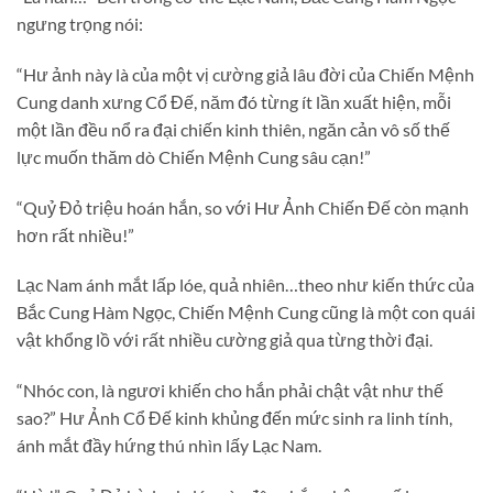
ngưng trọng nói:
“Hư ảnh này là của một vị cường giả lâu đời của Chiến Mệnh
Cung danh xưng Cổ Đế, năm đó từng ít lần xuất hiện, mỗi
một lần đều nổ ra đại chiến kinh thiên, ngăn cản vô số thế
lực muốn thăm dò Chiến Mệnh Cung sâu cạn!”
“Quỷ Đỏ triệu hoán hắn, so với Hư Ảnh Chiến Đế còn mạnh
hơn rất nhiều!”
Lạc Nam ánh mắt lấp lóe, quả nhiên…theo như kiến thức của
Bắc Cung Hàm Ngọc, Chiến Mệnh Cung cũng là một con quái
vật khổng lồ với rất nhiều cường giả qua từng thời đại.
“Nhóc con, là ngươi khiến cho hắn phải chật vật như thế
sao?” Hư Ảnh Cổ Đế kinh khủng đến mức sinh ra linh tính,
ánh mắt đầy hứng thú nhìn lấy Lạc Nam.