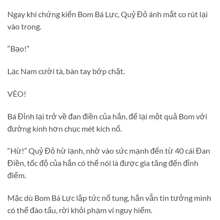
Ngay khi chứng kiến Bom Bá Lực, Quỷ Đỏ ánh mắt co rút lại
vào trong.
“Bạo!”
Lạc Nam cười tà, bàn tay bớp chặt.
VÈO!
Bá Đỉnh lại trở về đan điền của hắn, để lại một quả Bom với
đường kính hơn chục mét kích nổ.
“Hừ!” Quỷ Đỏ hừ lạnh, nhờ vào sức mạnh đến từ 40 cái Đan
Điền, tốc độ của hắn có thể nói là được gia tăng đến đỉnh
điểm.
Mặc dù Bom Bá Lực lập tức nổ tung, hắn vẫn tin tưởng mình
có thể đào tẩu, rời khỏi phạm vi nguy hiểm.