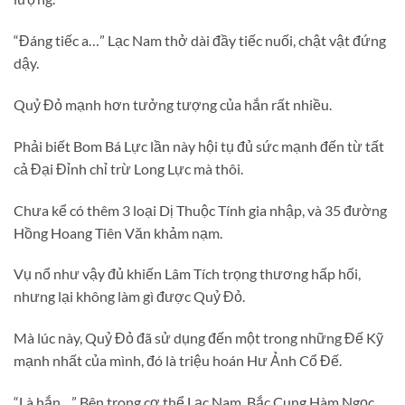
“Đáng tiếc a…” Lạc Nam thở dài đầy tiếc nuối, chật vật đứng
dậy.
Quỷ Đỏ mạnh hơn tưởng tượng của hắn rất nhiều.
Phải biết Bom Bá Lực lần này hội tụ đủ sức mạnh đến từ tất
cả Đại Đỉnh chỉ trừ Long Lực mà thôi.
Chưa kể có thêm 3 loại Dị Thuộc Tính gia nhập, và 35 đường
Hồng Hoang Tiên Văn khảm nạm.
Vụ nổ như vậy đủ khiến Lâm Tích trọng thương hấp hối,
nhưng lại không làm gì được Quỷ Đỏ.
Mà lúc này, Quỷ Đỏ đã sử dụng đến một trong những Đế Kỹ
mạnh nhất của mình, đó là triệu hoán Hư Ảnh Cổ Đế.
“Là hắn…” Bên trong cơ thể Lạc Nam, Bắc Cung Hàm Ngọc