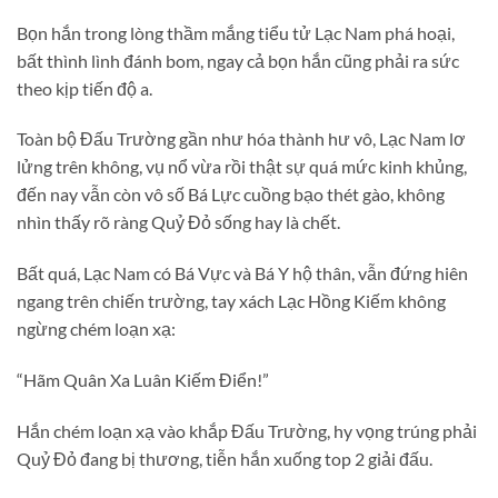
Bọn hắn trong lòng thầm mắng tiểu tử Lạc Nam phá hoại,
bất thình lình đánh bom, ngay cả bọn hắn cũng phải ra sức
theo kịp tiến độ a.
Toàn bộ Đấu Trường gần như hóa thành hư vô, Lạc Nam lơ
lửng trên không, vụ nổ vừa rồi thật sự quá mức kinh khủng,
đến nay vẫn còn vô số Bá Lực cuồng bạo thét gào, không
nhìn thấy rõ ràng Quỷ Đỏ sống hay là chết.
Bất quá, Lạc Nam có Bá Vực và Bá Y hộ thân, vẫn đứng hiên
ngang trên chiến trường, tay xách Lạc Hồng Kiếm không
ngừng chém loạn xạ:
“Hãm Quân Xa Luân Kiếm Điển!”
Hắn chém loạn xạ vào khắp Đấu Trường, hy vọng trúng phải
Quỷ Đỏ đang bị thương, tiễn hắn xuống top 2 giải đấu.