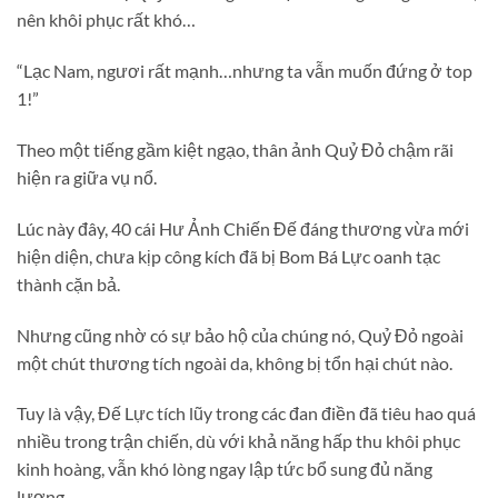
nên khôi phục rất khó…
“Lạc Nam, ngươi rất mạnh…nhưng ta vẫn muốn đứng ở top
1!”
Theo một tiếng gầm kiệt ngạo, thân ảnh Quỷ Đỏ chậm rãi
hiện ra giữa vụ nổ.
Lúc này đây, 40 cái Hư Ảnh Chiến Đế đáng thương vừa mới
hiện diện, chưa kịp công kích đã bị Bom Bá Lực oanh tạc
thành cặn bả.
Nhưng cũng nhờ có sự bảo hộ của chúng nó, Quỷ Đỏ ngoài
một chút thương tích ngoài da, không bị tổn hại chút nào.
Tuy là vậy, Đế Lực tích lũy trong các đan điền đã tiêu hao quá
nhiều trong trận chiến, dù với khả năng hấp thu khôi phục
kinh hoàng, vẫn khó lòng ngay lập tức bổ sung đủ năng
lượng.