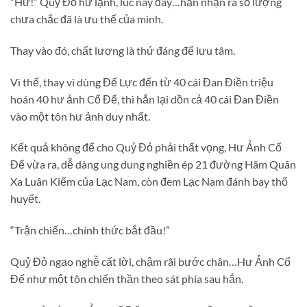
“Hừ!” Quỷ Đỏ hừ lạnh, lúc này đây…hắn nhận ra số lượng
chưa chắc đã là ưu thế của mình.
Thay vào đó, chất lượng là thứ đáng để lưu tâm.
Vì thế, thay vì dùng Đế Lực đến từ 40 cái Đan Điền triệu
hoán 40 hư ảnh Cổ Đế, thì hắn lại dồn cả 40 cái Đan Điền
vào một tôn hư ảnh duy nhất.
Kết quả không để cho Quỷ Đỏ phải thất vọng, Hư Ảnh Cổ
Đế vừa ra, dễ dàng ung dung nghiền ép 21 đường Hãm Quân
Xa Luân Kiếm của Lạc Nam, còn đem Lạc Nam đánh bay thổ
huyết.
“Trận chiến…chính thức bắt đầu!”
Quỷ Đỏ ngạo nghễ cất lời, chậm rãi bước chân…Hư Ảnh Cổ
Đế như một tôn chiến thần theo sát phía sau hắn.