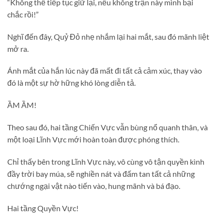
“Không thể tiếp tục giữ lại, nếu không trận này mình bại
chắc rồi!”
Nghĩ đến đây, Quỷ Đỏ nhẹ nhắm lại hai mắt, sau đó mãnh liệt
mở ra.
Ánh mắt của hắn lúc này đã mất đi tất cả cảm xúc, thay vào
đó là một sự hờ hững khó lòng diễn tả.
ẦM ẦM!
Theo sau đó, hai tầng Chiến Vực vẫn bùng nổ quanh thân, và
một loại Lĩnh Vực mới hoàn toàn được phóng thích.
Chỉ thấy bên trong Lĩnh Vực này, vô cùng vô tận quyền kình
đầy trời bay múa, sẽ nghiền nát và đấm tan tất cả những
chướng ngại vật nào tiến vào, hung mãnh và bá đạo.
Hai tầng Quyền Vực!