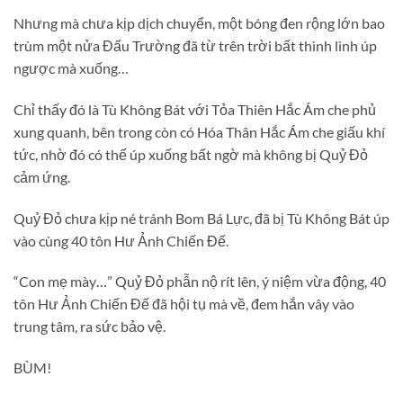
Nhưng mà chưa kịp dịch chuyển, một bóng đen rộng lớn bao
trùm một nửa Đấu Trường đã từ trên trời bất thình lình úp
ngược mà xuống…
Chỉ thấy đó là Tù Không Bát với Tỏa Thiên Hắc Ám che phủ
xung quanh, bên trong còn có Hóa Thân Hắc Ám che giấu khí
tức, nhờ đó có thể úp xuống bất ngờ mà không bị Quỷ Đỏ
cảm ứng.
Quỷ Đỏ chưa kịp né tránh Bom Bá Lực, đã bị Tù Không Bát úp
vào cùng 40 tôn Hư Ảnh Chiến Đế.
“Con mẹ mày…” Quỷ Đỏ phẫn nộ rít lên, ý niệm vừa động, 40
tôn Hư Ảnh Chiến Đế đã hội tụ mà về, đem hắn vây vào
trung tâm, ra sức bảo vệ.
BÙM!