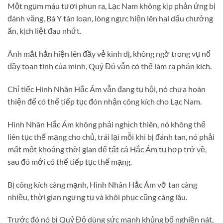
Một ngụm máu tươi phun ra, Lạc Nam không kịp phản ứng bị
đánh văng, Bá Y tán loạn, lòng ngực hiện lên hai dấu chưởng
ấn, kịch liệt đau nhứt.
Ánh mắt hắn hiện lên đầy vẻ kinh dị, không ngờ trong vụ nổ
đầy toan tính của mình, Quỷ Đỏ vẫn có thể làm ra phản kích.
Chỉ tiếc Hình Nhân Hắc Ám vẫn đang tụ hội, nó chưa hoàn
thiện để có thể tiếp tục đón nhận công kích cho Lạc Nam.
Hình Nhân Hắc Ám không phải nghịch thiên, nó không thể
liên tục thế mạng cho chủ, trái lại mỗi khi bị đánh tan, nó phải
mất một khoảng thời gian để tất cả Hắc Ám tụ hợp trở về,
sau đó mới có thể tiếp tục thế mạng.
Bị công kích càng mạnh, Hình Nhân Hắc Ám vỡ tan càng
nhiều, thời gian ngưng tụ và khôi phục cũng càng lâu.
Trước đó nó bị Quỷ Đỏ dùng sức mạnh khủng bố nghiền nát,