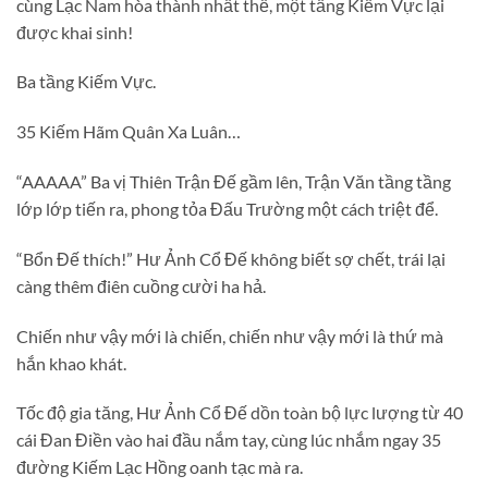
cùng Lạc Nam hòa thành nhất thể, một tầng Kiếm Vực lại
được khai sinh!
Ba tầng Kiếm Vực.
35 Kiếm Hãm Quân Xa Luân…
“AAAAA” Ba vị Thiên Trận Đế gầm lên, Trận Văn tầng tầng
lớp lớp tiến ra, phong tỏa Đấu Trường một cách triệt để.
“Bổn Đế thích!” Hư Ảnh Cổ Đế không biết sợ chết, trái lại
càng thêm điên cuồng cười ha hả.
Chiến như vậy mới là chiến, chiến như vậy mới là thứ mà
hắn khao khát.
Tốc độ gia tăng, Hư Ảnh Cổ Đế dồn toàn bộ lực lượng từ 40
cái Đan Điền vào hai đầu nắm tay, cùng lúc nhắm ngay 35
đường Kiếm Lạc Hồng oanh tạc mà ra.