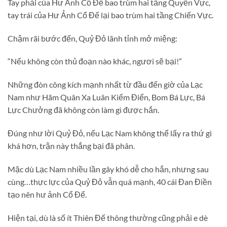
Tay phải của Hư Ảnh Cổ Đế bao trùm hai tầng Quyền Vực,
tay trái của Hư Ảnh Cổ Đế lại bao trùm hai tầng Chiến Vực.
Chậm rãi bước đến, Quỷ Đỏ lãnh tỉnh mở miệng:
“Nếu không còn thủ đoạn nào khác, ngươi sẽ bại!”
Những đòn công kích mạnh nhất từ đầu đến giờ của Lạc
Nam như Hãm Quân Xa Luân Kiếm Điển, Bom Bá Lực, Bá
Lực Chưởng đã không còn làm gì được hắn.
Đúng như lời Quỷ Đỏ, nếu Lạc Nam không thể lấy ra thứ gì
khá hơn, trận này thắng bại đã phân.
Mặc dù Lạc Nam nhiều lần gây khó dễ cho hắn, nhưng sau
cùng…thực lực của Quỷ Đỏ vẫn quá mạnh, 40 cái Đan Điền
tạo nên hư ảnh Cổ Đế.
Hiện tại, dù là số ít Thiên Đế thông thường cũng phải e dè