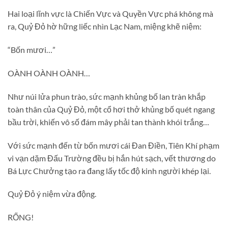
Hai loại lĩnh vực là Chiến Vực và Quyền Vực phá không mà
ra, Quỷ Đỏ hờ hững liếc nhìn Lạc Nam, miệng khẽ niệm:
“Bốn mươi…”
OÀNH OÀNH OÀNH…
Như núi lửa phun trào, sức mạnh khủng bố lan tràn khắp
toàn thân của Quỷ Đỏ, một cổ hơi thở khủng bố quét ngang
bầu trời, khiến vô số đám mây phải tan thành khói trắng…
Với sức mạnh đến từ bốn mươi cái Đan Điền, Tiên Khí phạm
vi vạn dặm Đấu Trường đều bị hắn hút sạch, vết thương do
Bá Lực Chưởng tạo ra đang lấy tốc độ kinh người khép lại.
Quỷ Đỏ ý niệm vừa động.
RỐNG!