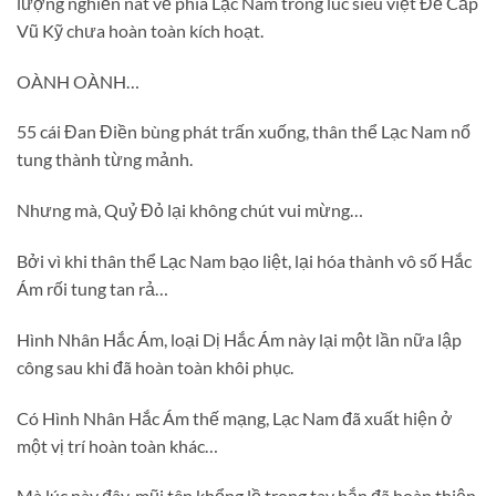
lượng nghiền nát về phía Lạc Nam trong lúc siêu việt Đế Cấp
Vũ Kỹ chưa hoàn toàn kích hoạt.
OÀNH OÀNH…
55 cái Đan Điền bùng phát trấn xuống, thân thể Lạc Nam nổ
tung thành từng mảnh.
Nhưng mà, Quỷ Đỏ lại không chút vui mừng…
Bởi vì khi thân thể Lạc Nam bạo liệt, lại hóa thành vô số Hắc
Ám rối tung tan rả…
Hình Nhân Hắc Ám, loại Dị Hắc Ám này lại một lần nữa lập
công sau khi đã hoàn toàn khôi phục.
Có Hình Nhân Hắc Ám thế mạng, Lạc Nam đã xuất hiện ở
một vị trí hoàn toàn khác…
Mà lúc này đây, mũi tên khổng lồ trong tay hắn đã hoàn thiện