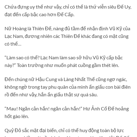
Chứa đựng uy thế như vậy, chỉ có thể là thứ viễn siêu Đế Uy,
đạt đến cấp bậc cao hơn Đế Cấp.
Nữ Hoàng là Thiên Đế, nàng đủ tầm để nhận định Vũ Kỹ của
Lạc Nam, đương nhiên các Thiên Đế khác đang có mặt cũng
có thể…
“Làm sao có thể? Lạc Nam làm sao sở hữu Vũ Kỹ cấp bậc
này?” Toàn trường như muốn phát cuồng gầm thét lên.
Đến chúng nữ Hậu Cung và Làng Nhất Thế cũng ngơ ngác,
không ngờ trong tay phu quân của mình ẩn giấu con bài điên
rồ đến như vậy, hắn ẩn giấu thật sự quá sâu.
“Mau! Ngăn cản hắn! ngăn cản hắn!” Hư Ảnh Cố Đế hoảng
hốt gào lên.
Quỷ Đỏ sắc mặt đại biến, chỉ có thể huy động toàn bộ lực