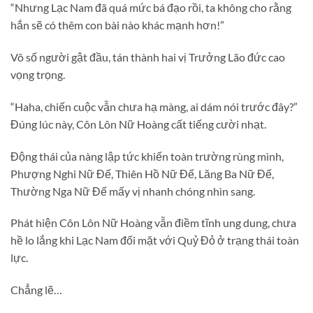
“Nhưng Lạc Nam đã quá mức bá đạo rồi, ta không cho rằng
hắn sẽ có thêm con bài nào khác mạnh hơn!”
Vô số người gật đầu, tán thành hai vị Trưởng Lão đức cao
vọng trọng.
“Haha, chiến cuộc vẫn chưa hạ màng, ai dám nói trước đây?”
Đúng lúc này, Côn Lôn Nữ Hoàng cất tiếng cười nhạt.
Động thái của nàng lập tức khiến toàn trường rùng mình,
Phượng Nghi Nữ Đế, Thiên Hồ Nữ Đế, Lăng Ba Nữ Đế,
Thường Nga Nữ Đế mấy vị nhanh chóng nhìn sang.
Phát hiện Côn Lôn Nữ Hoàng vẫn điềm tĩnh ung dung, chưa
hề lo lắng khi Lạc Nam đối mặt với Quỷ Đỏ ở trạng thái toàn
lực.
Chẳng lẽ…