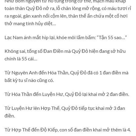
Như bom nguyên tử nổ tung trong cơ thể, mạch máu khắp
toàn thân Quỷ Đỏ nở ra, lỗ chân lông mở rộng, có máu tươi rỉ
ra ngoài, gân xanh nổi cộm lên, thân thể ẩn chứa một cổ hơi
thở mang tính hủy diệt…
Lạc Nam ánh mắt híp lại, khóe môi lẩm bẩm: “Tận 55 sao…”
Không sai, tổng số Đan Điền mà Quỷ Đỏ hiện đang sở hữu
chính là 55 cái…
Từ Nguyên Anh đến Hóa Thần, Quỷ Đỏ đã có 1 đan điền mà
bất kỳ tu sĩ nào cũng có.
Từ Hóa Thần đến Luyện Hư, Quỷ Đỏ lại khai mở 2 đan điền.
Từ Luyện Hư lên Hợp Thể, Quỷ Đỏ tiếp tục khai mở 3 đan
điền.
Từ Hợp Thể đến Độ Kiếp, con số đan điền khai mở thêm là 4.