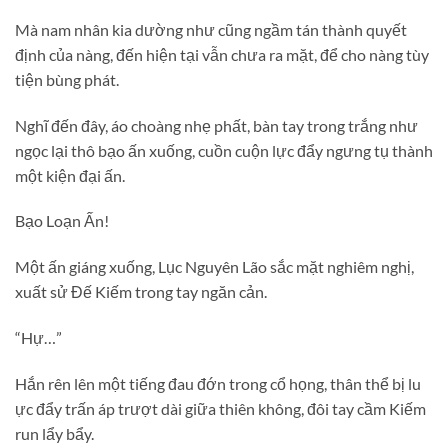
Mà nam nhân kia dường như cũng ngầm tán thành quyết
định của nàng, đến hiện tại vẫn chưa ra mặt, để cho nàng tùy
tiện bùng phát.
Nghĩ đến đây, áo choàng nhẹ phất, bàn tay trong trắng như
ngọc lại thô bạo ấn xuống, cuồn cuộn lực đẩy ngưng tụ thành
một kiện đại ấn.
Bạo Loạn Ấn!
Một ấn giáng xuống, Lục Nguyên Lão sắc mặt nghiêm nghị,
xuất sử Đế Kiếm trong tay ngăn cản.
“Hự…”
Hắn rên lên một tiếng đau đớn trong cổ họng, thân thể bị lu
ực đẩy trấn áp trượt dài giữa thiên không, đôi tay cầm Kiếm
run lẩy bẩy.