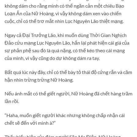
không dám cho rằng mình có thể ngăn cản một chiêu Bạo
Loạn Ấn của Nữ Hoàng, vì vậy không dám xen vào chiến
cuộc, chỉ có thể trơ mắt nhìn Lục Nguyên Lão thiệt mạng.
Ngay cả Đại Trưởng Lão, khi muốn dùng Thời Gian Nghịch
Đảo cứu mạng Lục Nguyên Lão, hắn lại phát hiện cái giá của
sự phản phệ sau đó là quá nặng, có thể kéo theo cái mạng
của mình, vì vậy cũng do dự không dám ra tay.
Bất quá lúc này đây, chỉ có thể bày tỏ thái độ cứng rắn và căm
hận nhìn trừng trừng Nữ Hoàng.
Nếu ánh mắt có thể giết người, Nữ Hoàng đã chết hàng trăm
lần rồi.
“Haha, muốn giết người khác nhưng không chấp nhận cái
chết sẽ đến với mình à?”
Thấy biểu hiện của đám người Săn Ma Điện, Nữ Hoàng