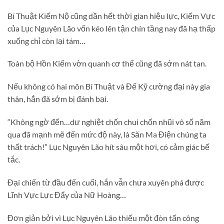
Bí Thuật Kiếm Nộ cũng dần hết thời gian hiệu lực, Kiếm Vực
của Lục Nguyên Lão vốn kéo lên tận chín tầng nay đã hạ thấp
xuống chỉ còn lại tám…
Toàn bộ Hồn Kiếm vờn quanh cơ thể cũng đã sớm nát tan.
Nếu không có hai môn Bí Thuật và Đế Kỹ cường đại này gia
thân, hắn đã sớm bị đánh bại.
“Không ngờ đến…dư nghiệt chốn chui chốn nhũi vô số năm
qua đã mạnh mẽ đến mức độ này, là Săn Ma Điện chúng ta
thất trách!” Lục Nguyên Lão hít sâu một hơi, có cảm giác bế
tắc.
Đại chiến từ đầu đến cuối, hắn vẫn chưa xuyên phá được
Lĩnh Vực Lực Đẩy của Nữ Hoàng…
Đơn giản bởi vì Lục Nguyên Lão thiếu một đòn tấn công