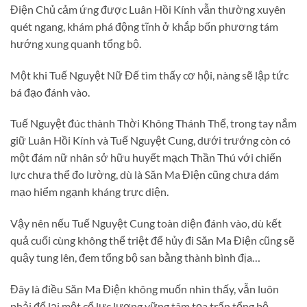
Điện Chủ cảm ứng được Luân Hồi Kính vẫn thường xuyên
quét ngang, khám phá động tĩnh ở khắp bốn phương tám
hướng xung quanh tổng bộ.
Một khi Tuế Nguyệt Nữ Đế tìm thấy cơ hội, nàng sẽ lập tức
bá đạo đánh vào.
Tuế Nguyệt đúc thành Thời Không Thánh Thể, trong tay nắm
giữ Luân Hồi Kính và Tuế Nguyệt Cung, dưới trướng còn có
một đám nữ nhân sở hữu huyết mạch Thần Thú với chiến
lực chưa thể đo lường, dù là Săn Ma Điện cũng chưa dám
mạo hiểm ngạnh kháng trực diện.
Vậy nên nếu Tuế Nguyệt Cung toàn diện đánh vào, dù kết
quả cuối cùng không thể triệt để hủy đi Săn Ma Điện cũng sẽ
quậy tung lên, đem tổng bộ san bằng thành bình địa…
Đây là điều Săn Ma Điện không muốn nhìn thấy, vẫn luôn
phải để lại một cổ lực lượng vững tâm tọa trấn tổng bộ.