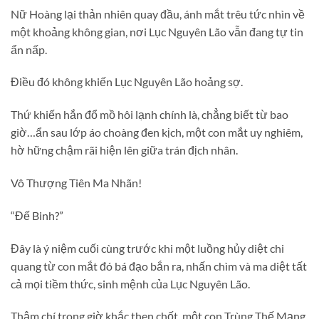
Nữ Hoàng lại thản nhiên quay đầu, ánh mắt trêu tức nhìn về
một khoảng không gian, nơi Lục Nguyên Lão vẫn đang tự tin
ẩn nấp.
Điều đó không khiến Lục Nguyên Lão hoảng sợ.
Thứ khiến hắn đổ mồ hôi lạnh chính là, chẳng biết từ bao
giờ…ẩn sau lớp áo choàng đen kịch, một con mắt uy nghiêm,
hờ hững chậm rãi hiện lên giữa trán địch nhân.
Vô Thượng Tiên Ma Nhãn!
“Đế Binh?”
Đây là ý niệm cuối cùng trước khi một luồng hủy diệt chi
quang từ con mắt đó bá đạo bắn ra, nhấn chìm và ma diệt tất
cả mọi tiềm thức, sinh mệnh của Lục Nguyên Lão.
Thậm chí trong giờ khắc then chốt, một con Trùng Thế Mạng