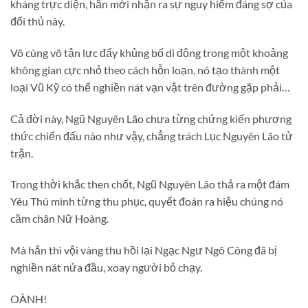
kháng trực diện, hắn mới nhận ra sự nguy hiểm đáng sợ của
đối thủ này.
Vô cùng vô tận lực đẩy khủng bố di động trong một khoảng
không gian cực nhỏ theo cách hỗn loạn, nó tạo thành một
loại Vũ Kỹ có thể nghiền nát vạn vật trên đường gặp phải…
Cả đời này, Ngũ Nguyên Lão chưa từng chứng kiến phương
thức chiến đấu nào như vậy, chẳng trách Lục Nguyên Lão tử
trận.
Trong thời khắc then chốt, Ngũ Nguyên Lão thả ra một đám
Yêu Thú mình từng thu phục, quyết đoán ra hiệu chúng nó
cầm chân Nữ Hoàng.
Mà hắn thì vội vàng thu hồi lại Ngạc Ngư Ngô Công đã bị
nghiền nát nửa đầu, xoay người bỏ chạy.
OÀNH!