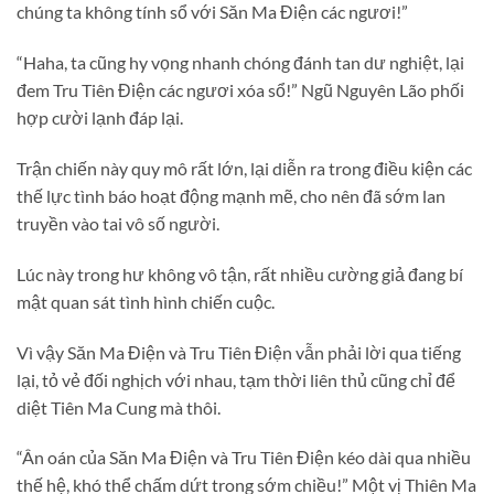
chúng ta không tính sổ với Săn Ma Điện các ngươi!”
“Haha, ta cũng hy vọng nhanh chóng đánh tan dư nghiệt, lại
đem Tru Tiên Điện các ngươi xóa sổ!” Ngũ Nguyên Lão phối
hợp cười lạnh đáp lại.
Trận chiến này quy mô rất lớn, lại diễn ra trong điều kiện các
thế lực tình báo hoạt động mạnh mẽ, cho nên đã sớm lan
truyền vào tai vô số người.
Lúc này trong hư không vô tận, rất nhiều cường giả đang bí
mật quan sát tình hình chiến cuộc.
Vì vậy Săn Ma Điện và Tru Tiên Điện vẫn phải lời qua tiếng
lại, tỏ vẻ đối nghịch với nhau, tạm thời liên thủ cũng chỉ để
diệt Tiên Ma Cung mà thôi.
“Ân oán của Săn Ma Điện và Tru Tiên Điện kéo dài qua nhiều
thế hệ, khó thể chấm dứt trong sớm chiều!” Một vị Thiên Ma