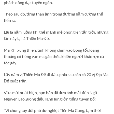
phách dõng dạc tuyên ngôn.
Theo sau đó, từng thân ảnh trong đường hầm cường thế
tiến ra.
Lại là năm luồng khí thế mạnh mẽ phóng lên tận trời, nhưng
lần này lại là Thiên Ma Đế.
Ma Khí xung thiên, tinh không chìm vào bóng tối, loáng
thoáng có tiếng vạn ma gào thét, khiến người khác rợn cả
tóc gáy.
Lấy năm vị Thiên Ma Đế đi đầu, phía sau còn có 20 vị Địa Ma
Đế xuất trận.
Vừa mới xuất hiện, bọn hắn đã đưa ánh mắt đến Ngũ
Nguyên Lão, giọng điệu lạnh lùng lớn tiếng tuyên bố:
“Vì chung tay đối phó dư nghiệt Tiên Ma Cung, tạm thời