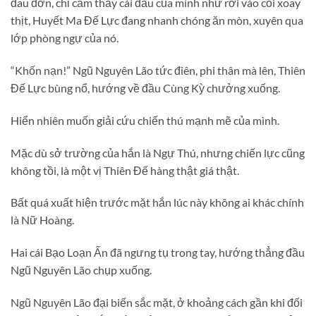
đau đớn, chỉ cảm thấy cái đầu của mình như rơi vào cối xoay
thịt, Huyết Ma Đế Lực đang nhanh chóng ăn mòn, xuyên qua
lớp phòng ngự của nó.
“Khốn nạn!” Ngũ Nguyên Lão tức điên, phi thân mà lên, Thiên
Đế Lực bùng nổ, hướng về đầu Cùng Kỳ chưởng xuống.
Hiển nhiên muốn giải cứu chiến thú mạnh mẽ của mình.
Mặc dù sở trường của hắn là Ngự Thú, nhưng chiến lực cũng
không tồi, là một vị Thiên Đế hàng thật giá thật.
Bất quá xuất hiện trước mặt hắn lúc này không ai khác chính
là Nữ Hoàng.
Hai cái Bạo Loạn Ấn đã ngưng tụ trong tay, hướng thẳng đầu
Ngũ Nguyên Lão chụp xuống.
Ngũ Nguyên Lão đại biến sắc mặt, ở khoảng cách gần khi đối