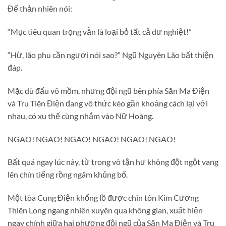
Đế thản nhiên nói:
“Mục tiêu quan trọng vẫn là loại bỏ tất cả dư nghiệt!”
“Hừ, lão phu cần ngươi nói sao?” Ngũ Nguyên Lão bất thiện
đáp.
Mặc dù đấu võ mồm, nhưng đội ngũ bên phía Săn Ma Điện
và Tru Tiên Điện đang vô thức kéo gần khoảng cách lại với
nhau, có xu thế cùng nhắm vào Nữ Hoàng.
NGAO! NGAO! NGAO! NGAO! NGAO! NGAO!
Bất quá ngay lúc này, từ trong vô tận hư không đột ngột vang
lên chín tiếng rồng ngâm khủng bố.
Một tòa Cung Điện khổng lồ được chín tôn Kim Cương
Thiên Long ngang nhiên xuyên qua không gian, xuất hiện
ngay chính giữa hai phương đội ngũ của Săn Ma Điện và Tru