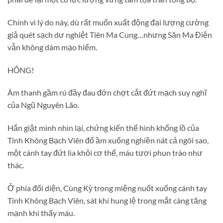
Chính vì lý do này, dù rất muốn xuất động đại lượng cường
giả quét sạch dư nghiệt Tiên Ma Cung…nhưng Săn Ma Điện
vẫn không dám mạo hiểm.
HỐNG!
Âm thanh gầm rú đầy đau đớn chợt cắt đứt mạch suy nghĩ
của Ngũ Nguyên Lão.
Hắn giật mình nhìn lại, chứng kiến thể hình khổng lồ của
Tinh Không Bạch Viên đổ ầm xuống nghiền nát cả ngôi sao,
một cánh tay đứt lìa khỏi cơ thể, máu tươi phun trào như
thác.
Ở phía đối diện, Cùng Kỳ trong miệng nuốt xuống cánh tay
Tinh Không Bạch Viên, sát khí hung lệ trong mắt càng tăng
mạnh khi thấy máu.