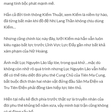
mang tính bộc phát mạnh mẽ.
Hắn cả đời tinh thông Kiếm Thuật, xem Kiếm là niềm tự hào,
đã từng bất mãn khi đồ đệ Nhị Lang Thần không chịu dùng
Kiếm…
Nhưng cũng chính lúc này đây, lưỡi Kiếm mà hắn vẫn luôn
kiêu ngạo bất lực trước Lĩnh Vực Lực Đẩy gần như bất khả
xâm phạm của Nữ Hoàng.
Ánh mắt Lục Nguyên Lão lấp lóe, trong quá khứ…mặc dù
không còn nhớ rõ quá trình nhưng Lục Nguyên Lão vẫn hiểu
để có thể tiêu diệt đôi phu thê Cung Chủ của Tiên Ma Cung,
bắt buộc đích thân hai nhân vật đứng đầu Săn Ma Điện và
Tru Tiên Điện phải đồng tâm hiệp lực liên thủ.
Hiện tại nếu kẻ địch phía trước thật sự là truyền nhân của
đôi phu thê khủng bố năm xưa, vậy mình bại trận cũng không
có gì đáng xấu hổ.