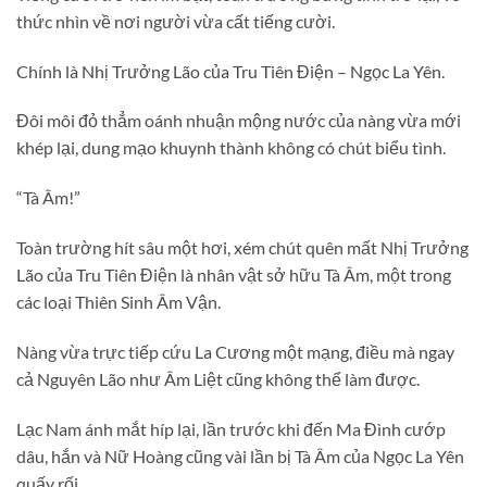
thức nhìn về nơi người vừa cất tiếng cười.
Chính là Nhị Trưởng Lão của Tru Tiên Điện – Ngọc La Yên.
Đôi môi đỏ thẳm oánh nhuận mộng nước của nàng vừa mới
khép lại, dung mạo khuynh thành không có chút biểu tình.
“Tà Âm!”
Toàn trường hít sâu một hơi, xém chút quên mất Nhị Trưởng
Lão của Tru Tiên Điện là nhân vật sở hữu Tà Âm, một trong
các loại Thiên Sinh Âm Vận.
Nàng vừa trực tiếp cứu La Cương một mạng, điều mà ngay
cả Nguyên Lão như Âm Liệt cũng không thể làm được.
Lạc Nam ánh mắt híp lại, lần trước khi đến Ma Đình cướp
dâu, hắn và Nữ Hoàng cũng vài lần bị Tà Âm của Ngọc La Yên
quấy rối.