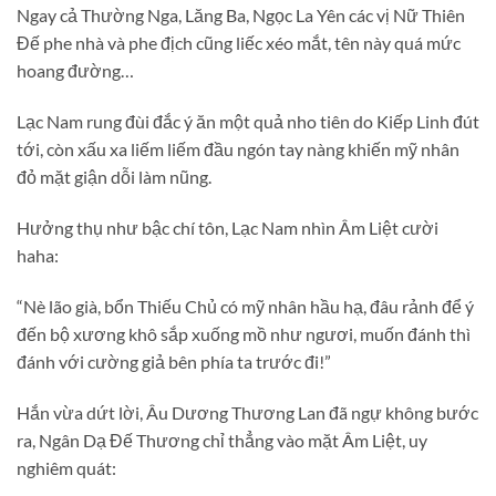
Ngay cả Thường Nga, Lăng Ba, Ngọc La Yên các vị Nữ Thiên
Đế phe nhà và phe địch cũng liếc xéo mắt, tên này quá mức
hoang đường…
Lạc Nam rung đùi đắc ý ăn một quả nho tiên do Kiếp Linh đút
tới, còn xấu xa liếm liếm đầu ngón tay nàng khiến mỹ nhân
đỏ mặt giận dỗi làm nũng.
Hưởng thụ như bậc chí tôn, Lạc Nam nhìn Âm Liệt cười
haha:
“Nè lão già, bổn Thiếu Chủ có mỹ nhân hầu hạ, đâu rảnh để ý
đến bộ xương khô sắp xuống mồ như ngươi, muốn đánh thì
đánh với cường giả bên phía ta trước đi!”
Hắn vừa dứt lời, Âu Dương Thương Lan đã ngự không bước
ra, Ngân Dạ Đế Thương chỉ thẳng vào mặt Âm Liệt, uy
nghiêm quát: