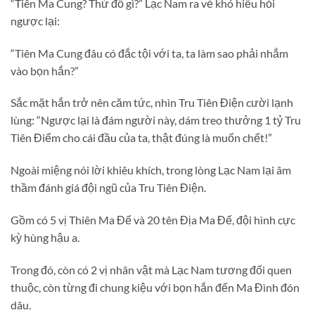
“Tiên Ma Cung? Thứ đồ gì?” Lạc Nam ra vẻ khó hiểu hỏi
ngược lại:
“Tiên Ma Cung đâu có đắc tội với ta, ta làm sao phải nhắm
vào bọn hắn?”
Sắc mặt hắn trở nên căm tức, nhìn Tru Tiên Điện cười lạnh
lùng: “Ngược lại là đám người này, dám treo thưởng 1 tỷ Tru
Tiên Điểm cho cái đầu của ta, thật đúng là muốn chết!”
Ngoài miệng nói lời khiêu khích, trong lòng Lạc Nam lại âm
thầm đánh giá đội ngũ của Tru Tiên Điện.
Gồm có 5 vị Thiên Ma Đế và 20 tên Địa Ma Đế, đội hình cực
kỳ hùng hậu a.
Trong đó, còn có 2 vị nhân vật mà Lạc Nam tương đối quen
thuộc, còn từng đi chung kiệu với bọn hắn đến Ma Đình đón
dâu.