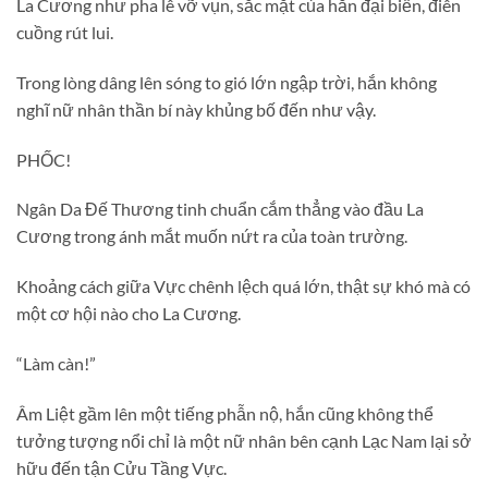
La Cương như pha lê vỡ vụn, sắc mặt của hắn đại biến, điên
cuồng rút lui.
Trong lòng dâng lên sóng to gió lớn ngập trời, hắn không
nghĩ nữ nhân thần bí này khủng bố đến như vậy.
PHỐC!
Ngân Da Đế Thương tinh chuẩn cắm thẳng vào đầu La
Cương trong ánh mắt muốn nứt ra của toàn trường.
Khoảng cách giữa Vực chênh lệch quá lớn, thật sự khó mà có
một cơ hội nào cho La Cương.
“Làm càn!”
Âm Liệt gầm lên một tiếng phẫn nộ, hắn cũng không thể
tưởng tượng nổi chỉ là một nữ nhân bên cạnh Lạc Nam lại sở
hữu đến tận Cửu Tầng Vực.