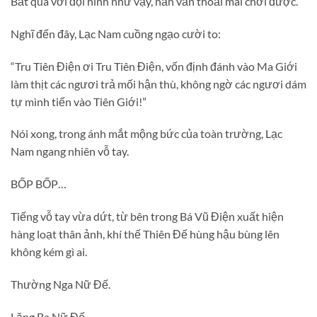
Bất quá với đội hình như vậy, hắn vẫn thoải mái chơi được.
Nghĩ đến đây, Lạc Nam cuồng ngạo cười to:
“Tru Tiên Điện ơi Tru Tiên Điện, vốn định đánh vào Ma Giới
làm thịt các ngươi trả mối hận thù, không ngờ các ngươi dám
tự mình tiến vào Tiên Giới!”
Nói xong, trong ánh mắt mộng bức của toàn trường, Lạc
Nam ngang nhiên vỗ tay.
BỐP BỐP…
Tiếng vỗ tay vừa dứt, từ bên trong Bá Vũ Điện xuất hiện
hàng loạt thân ảnh, khí thế Thiên Đế hùng hậu bùng lên
không kém gì ai.
Thường Nga Nữ Đế.
Lăng Ba Nữ Đế.