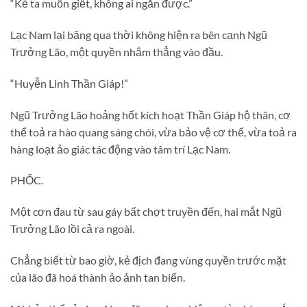
“Kẻ ta muốn giết, không ai ngăn được.”
Lạc Nam lại băng qua thời không hiện ra bên cạnh Ngũ
Trưởng Lão, một quyền nhắm thẳng vào đầu.
“Huyễn Linh Thần Giáp!”
Ngũ Trưởng Lão hoảng hốt kích hoạt Thần Giáp hộ thân, cơ
thể toả ra hào quang sáng chói, vừa bảo vệ cơ thể, vừa toả ra
hàng loạt ảo giác tác động vào tâm trí Lạc Nam.
PHỐC.
Một cơn đau từ sau gáy bất chợt truyền đến, hai mắt Ngũ
Trưởng Lão lồi cả ra ngoài.
Chẳng biết từ bao giờ, kẻ địch đang vùng quyền trước mặt
của lão đã hoá thành ảo ảnh tan biến.