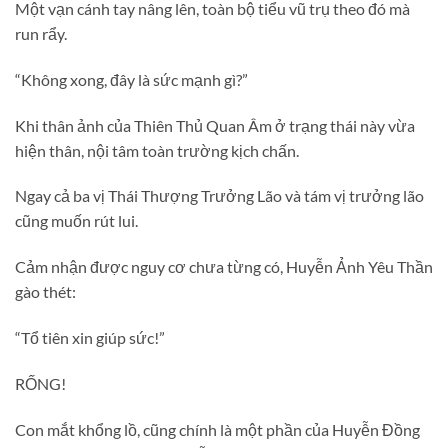
Một vạn cánh tay nâng lên, toàn bộ tiểu vũ trụ theo đó mà
run rẩy.
“Không xong, đây là sức mạnh gì?”
Khi thân ảnh của Thiên Thủ Quan Âm ở trạng thái này vừa
hiện thân, nội tâm toàn trường kịch chấn.
Ngay cả ba vị Thái Thượng Trưởng Lão và tám vị trưởng lão
cũng muốn rút lui.
Cảm nhận được nguy cơ chưa từng có, Huyễn Ảnh Yêu Thần
gào thét:
“Tổ tiên xin giúp sức!”
RỐNG!
Con mắt khổng lồ, cũng chính là một phần của Huyễn Đồng