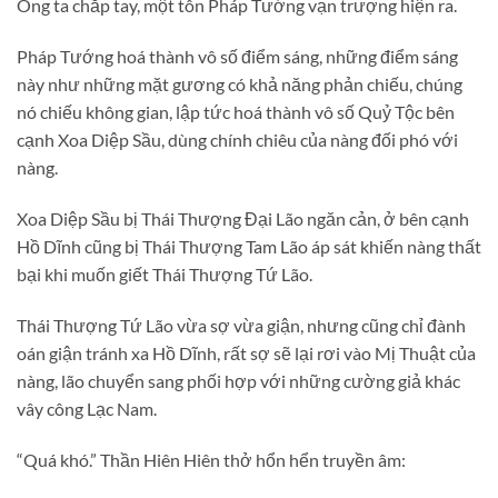
Ông ta chắp tay, một tôn Pháp Tướng vạn trượng hiện ra.
Pháp Tướng hoá thành vô số điểm sáng, những điểm sáng
này như những mặt gương có khả năng phản chiếu, chúng
nó chiếu không gian, lập tức hoá thành vô số Quỷ Tộc bên
cạnh Xoa Diệp Sầu, dùng chính chiêu của nàng đối phó với
nàng.
Xoa Diệp Sầu bị Thái Thượng Đại Lão ngăn cản, ở bên cạnh
Hồ Dĩnh cũng bị Thái Thượng Tam Lão áp sát khiến nàng thất
bại khi muốn giết Thái Thượng Tứ Lão.
Thái Thượng Tứ Lão vừa sợ vừa giận, nhưng cũng chỉ đành
oán giận tránh xa Hồ Dĩnh, rất sợ sẽ lại rơi vào Mị Thuật của
nàng, lão chuyển sang phối hợp với những cường giả khác
vây công Lạc Nam.
“Quá khó.” Thần Hiên Hiên thở hổn hển truyền âm: