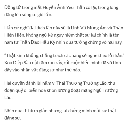
Đồng tử trong mắt Huyễn Ảnh Yêu Thần co lại, trong lòng
dâng lên sóng to gió lớn.
Hắn cứ nghĩ đại địch lần này sẽ là Linh Vũ Mộng Âm và Thần
Hiên Hiên, không ngờ kẻ nguy hiểm thật sự lại chính là tên
nam tử Thần Đạo Hậu Kỳ nhìn qua tưởng chừng vô hại này.
“Thật kinh khủng, chẳng trách các nàng sẽ nghe theo lời hắn.”
Xoa Diệp Sầu nội tâm run rẩy, rốt cuộc hiểu mình đã vô tình
dây vào nhân vật đáng sợ như thế nào.
Hai quyền đánh lùi năm vị Thái Thượng Trưởng Lão, thủ
đoạn quỷ dị biến hoá khôn lường đoạt mạng Ngũ Trưởng
Lão.
Nhìn qua thì đơn giản nhưng lại chứng minh một sự thật
đáng sợ.