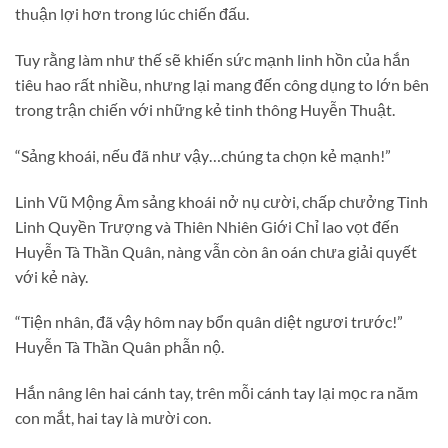
thuận lợi hơn trong lúc chiến đấu.
Tuy rằng làm như thế sẽ khiến sức mạnh linh hồn của hắn
tiêu hao rất nhiều, nhưng lại mang đến công dụng to lớn bên
trong trận chiến với những kẻ tinh thông Huyễn Thuật.
“Sảng khoái, nếu đã như vậy…chúng ta chọn kẻ mạnh!”
Linh Vũ Mộng Âm sảng khoái nở nụ cười, chấp chưởng Tinh
Linh Quyền Trượng và Thiên Nhiên Giới Chỉ lao vọt đến
Huyễn Tà Thần Quân, nàng vẫn còn ân oán chưa giải quyết
với kẻ này.
“Tiện nhân, đã vậy hôm nay bổn quân diệt ngươi trước!”
Huyễn Tà Thần Quân phẫn nộ.
Hắn nâng lên hai cánh tay, trên mỗi cánh tay lại mọc ra năm
con mắt, hai tay là mười con.