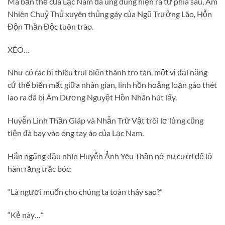
Mà bản thể của Lạc Nam đã ung dung hiện ra từ phía sau, Ám
Nhiên Chuỷ Thủ xuyên thủng gáy của Ngũ Trưởng Lão, Hỗn
Độn Thần Độc tuôn trào.
XÈO…
Như cỏ rác bị thiêu trụi biến thành tro tàn, một vị đại năng
cứ thế biến mất giữa nhân gian, linh hồn hoảng loạn gào thét
lao ra đã bị Âm Dương Nguyệt Hồn Nhãn hút lấy.
Huyễn Linh Thần Giáp và Nhẫn Trữ Vật trôi lơ lửng cũng
tiện đà bay vào óng tay áo của Lạc Nam.
Hắn ngẩng đầu nhìn Huyễn Ảnh Yêu Thần nở nụ cười để lộ
hàm răng trắc bóc:
“Là ngươi muốn cho chúng ta toàn thây sao?”
“Kẻ này…”