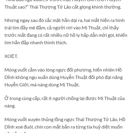
Thuật sao?” Thái Thượng Tứ Lão cất giọng khinh thường.
Nhưng ngay sau đó sắc mặt hắn dại ra, hai mắt hiện ra hình
trái tim đầy mê đắm, cả người rơi vào Mị Thuật, chỉ thấy
trước mắt đang có rất nhiều nữ hồ ly hấp dẫn mời gọi, khiến
tim hắn đập nhanh thình thịch.
XOẸT.
Móng vuốt cắm vào lòng ngực đối phương, hiển nhiên Hồ
Dĩnh không ngu xuẩn dùng Huyễn Thuật đối phó đại năng
Huyễn Giới, mà nàng dùng Mị Thuật.
Ở trong cùng cấp, rất ít người chống lại được Mị Thuật của
nàng.
Móng vuốt xuyên thủng lồng ngực Thái Thượng Tứ Lão, Hồ
Dĩnh xoè đuôi, chín con mắt bắn ra từng tia huỷ diệt muốn