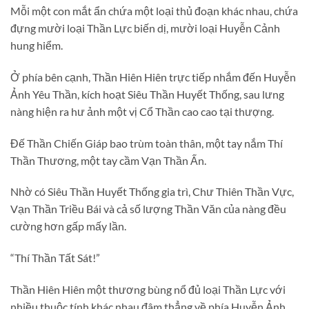
Mỗi một con mắt ẩn chứa một loại thủ đoạn khác nhau, chứa
đựng mười loại Thần Lực biến dị, mười loại Huyễn Cảnh
hung hiểm.
Ở phía bên cạnh, Thần Hiên Hiên trực tiếp nhắm đến Huyễn
Ảnh Yêu Thần, kích hoạt Siêu Thần Huyết Thống, sau lưng
nàng hiện ra hư ảnh một vị Cổ Thần cao cao tại thượng.
Đế Thần Chiến Giáp bao trùm toàn thân, một tay nắm Thí
Thần Thương, một tay cầm Vạn Thần Ấn.
Nhờ có Siêu Thần Huyết Thống gia trì, Chư Thiên Thần Vực,
Vạn Thần Triều Bái và cả số lượng Thần Văn của nàng đều
cường hơn gấp mấy lần.
“Thí Thần Tất Sát!”
Thần Hiên Hiên một thương bùng nổ đủ loại Thần Lực với
nhiều thuộc tính khác nhau đâm thẳng về phía Huyễn Ảnh