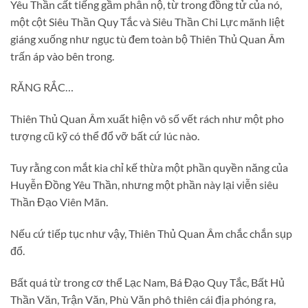
Yêu Thần cất tiếng gầm phẫn nộ, từ trong đồng tử của nó,
một cột Siêu Thần Quy Tắc và Siêu Thần Chi Lực mãnh liệt
giáng xuống như ngục tù đem toàn bộ Thiên Thủ Quan Âm
trấn áp vào bên trong.
RĂNG RẮC…
Thiên Thủ Quan Âm xuất hiện vô số vết rách như một pho
tượng cũ kỹ có thể đổ vỡ bất cứ lúc nào.
Tuy rằng con mắt kia chỉ kế thừa một phần quyền năng của
Huyễn Đồng Yêu Thần, nhưng một phần này lại viễn siêu
Thần Đạo Viên Mãn.
Nếu cứ tiếp tục như vậy, Thiên Thủ Quan Âm chắc chắn sụp
đổ.
Bất quá từ trong cơ thể Lạc Nam, Bá Đạo Quy Tắc, Bất Hủ
Thần Văn, Trận Văn, Phù Văn phô thiên cái địa phóng ra,