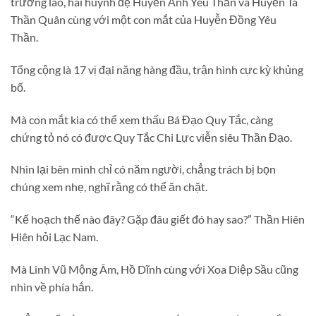
trưởng lão, hai huynh đệ Huyễn Ảnh Yêu Thần và Huyễn Tà
Thần Quân cùng với một con mắt của Huyễn Đồng Yêu
Thần.
Tổng cộng là 17 vị đại năng hàng đầu, trận hình cực kỳ khủng
bố.
Mà con mắt kia có thể xem thấu Bá Đạo Quy Tắc, càng
chứng tỏ nó có được Quy Tắc Chi Lực viễn siêu Thần Đạo.
Nhìn lại bên mình chỉ có năm người, chẳng trách bị bọn
chúng xem nhẹ, nghĩ rằng có thể ăn chặt.
“Kế hoạch thế nào đây? Gặp đâu giết đó hay sao?” Thần Hiên
Hiên hỏi Lạc Nam.
Mà Linh Vũ Mộng Âm, Hồ Dĩnh cùng với Xoa Diệp Sầu cũng
nhìn về phía hắn.