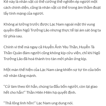
Kẻ này là nhân vật có thể cường thế nghiền ép ngươi một
cách chính diện, cũng là nhân vật có thể trong âm thầm đoạt
lấy tính mạng của ngươi.
Không ai lường trước được Lạc Nam ngoài mặt thì vung
quyền đấm Ngũ Trưởng Lão nhưng thực tế lại ám sát ông ta
từ phía sau.
Chính vì thế mà ngay cả Huyễn Ảnh Yêu Thần, Huyễn Tà
Thần Quân đám người cũng không kịp cứu viện, chỉ khi Ngũ
Trưởng Lão đã hoá thành tro tàn mới phản ứng kịp.
Một màn thể hiện của Lạc Nam càng khiến sự tự tin của bốn
nữ nhân tăng mạnh.
“Cứ làm theo lời hắn, chúng ta đấu bốn người, còn lại giao
hết cho hắn!” Thần Hiên Hiên hạ quyết định.
“Thả lỏng linh hồn!” Lạc Nam ung dung nói.