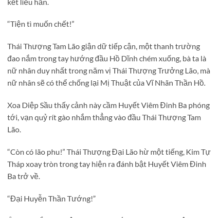
kết liễu hắn.
“Tiện tì muốn chết!”
Thái Thượng Tam Lão giận dữ tiếp cận, một thanh trường
đao nắm trong tay hướng đầu Hồ Dĩnh chém xuống, bà ta là
nữ nhân duy nhất trong năm vị Thái Thượng Trưởng Lão, mà
nữ nhân sẽ có thể chống lại Mị Thuật của Vĩ Nhãn Thần Hồ.
Xoa Diệp Sầu thấy cảnh này cầm Huyết Viêm Đinh Ba phóng
tới, vạn quỷ rít gào nhắm thẳng vào đầu Thái Thượng Tam
Lão.
“Còn có lão phu!” Thái Thượng Đại Lão hừ một tiếng, Kim Tự
Tháp xoay tròn trong tay hiện ra đánh bật Huyết Viêm Đinh
Ba trở về.
“Đại Huyễn Thần Tướng!”