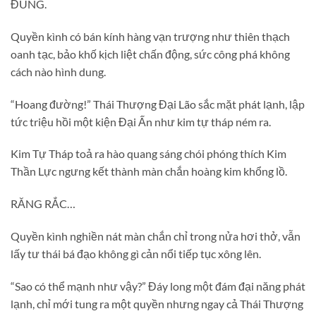
ĐÙNG.
Quyền kình có bán kính hàng vạn trượng như thiên thạch
oanh tạc, bảo khố kịch liệt chấn động, sức công phá không
cách nào hình dung.
“Hoang đường!” Thái Thượng Đại Lão sắc mặt phát lạnh, lập
tức triệu hồi một kiện Đại Ấn như kim tự tháp ném ra.
Kim Tự Tháp toả ra hào quang sáng chói phóng thích Kim
Thần Lực ngưng kết thành màn chắn hoàng kim khổng lồ.
RĂNG RẮC…
Quyền kình nghiền nát màn chắn chỉ trong nửa hơi thở, vẫn
lấy tư thái bá đạo không gì cản nổi tiếp tục xông lên.
“Sao có thể mạnh như vậy?” Đáy long một đám đại năng phát
lạnh, chỉ mới tung ra một quyền nhưng ngay cả Thái Thượng