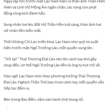
Ngay lập tức trước mặt Lạc Nam hiện ra thân ảnh Thần Hiên
Hiên và Linh Vũ Mộng Âm ngăn chặn, các nàng còn phát
động công kích đánh hắn.
Song nhãn loé lên, Bất Hủ Thần Hồn toả sáng, thân ảnh hai
nữ nhân liền biến mất.
Thời Không Chi Lực triển khai, Lạc Nam như quỷ mị xuất
hiện trước mặt Ngũ Trưởng Lão, một quyền vung lên.
“Trở lại!” Thái Thượng Đại Lão nên lên cánh tay khô gầy
chụp đến, cơ thể Ngũ Trưởng Lão liền bị ông ta hút trở về.
Nào ngờ Lạc Nam nhìn theo phương hướng Thái Thượng
Đại Lão, Nghịch Thần Thủ bao trùm cánh tay, một quyền vẫn
tiếp tục đấm ra.
Bên trong đan điền, năm vạn hành tinh bùng nổ.