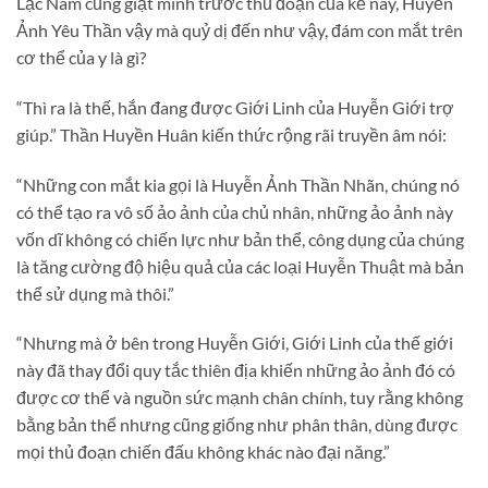
Lạc Nam cũng giật mình trước thủ đoạn của kẻ này, Huyễn
Ảnh Yêu Thần vậy mà quỷ dị đến như vậy, đám con mắt trên
cơ thể của y là gì?
“Thì ra là thế, hắn đang được Giới Linh của Huyễn Giới trợ
giúp.” Thần Huyền Huân kiến thức rộng rãi truyền âm nói:
“Những con mắt kia gọi là Huyễn Ảnh Thần Nhãn, chúng nó
có thể tạo ra vô số ảo ảnh của chủ nhân, những ảo ảnh này
vốn dĩ không có chiến lực như bản thể, công dụng của chúng
là tăng cường độ hiệu quả của các loại Huyễn Thuật mà bản
thể sử dụng mà thôi.”
“Nhưng mà ở bên trong Huyễn Giới, Giới Linh của thế giới
này đã thay đổi quy tắc thiên địa khiến những ảo ảnh đó có
được cơ thể và nguồn sức mạnh chân chính, tuy rằng không
bằng bản thể nhưng cũng giống như phân thân, dùng được
mọi thủ đoạn chiến đấu không khác nào đại năng.”