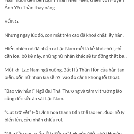
Ảnh Yêu Thần thay nàng.
RỐNG.
Nhưng ngay lúc đó, con mắt trên cao đã khoá chặt lấy hắn.
Hiển nhiên nó đã nhận ra Lạc Nam mới là kẻ khó chơi, chỉ
cần loại bỏ kẻ này, những nữ nhân khác sẽ tự động thất bại.
Một khi Lạc Nam ngã xuống, Bất Hủ Thần Hồn của hắn tan
biến, bốn nữ nhân kia sẽ rơi vào ảo cảnh không lối thoát.
“Bao vây hắn!” Ngũ đại Thái Thượng và tám vị trưởng lão
cũng dốc sức áp sát Lạc Nam.
“Cút trở về!” Hồ Dĩnh hoá thành bản thể lao lên, đuôi hồ ly
biến lớn, cửu nhãn chiếu rọi.
“Nha đầu ngu xuẩn, ở trước mặt Huyễn Giới chơi Huyễn