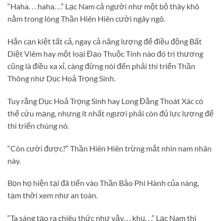
“Haha. . . haha. . .” Lạc Nam cả người như một bộ thây khô
nằm trong lòng Thần Hiên Hiên cười ngây ngô.
Hắn cạn kiệt tất cả, ngay cả năng lượng để điều động Bất
Diệt Viêm hay một loại Đạo Thuộc Tính nào đó trị thương
cũng là điều xa xỉ, càng đừng nói đến phải thi triển Thần
Thông như Dục Hoả Trọng Sinh.
Tuy rằng Dục Hoả Trọng Sinh hay Long Đằng Thoát Xác có
thể cứu mạng, nhưng ít nhất ngươi phải còn đủ lực lượng để
thi triển chúng nó.
“Còn cười được?” Thần Hiên Hiên trừng mắt nhìn nam nhân
này.
Bọn họ hiện tại đã tiến vào Thần Bảo Phi Hành của nàng,
tạm thời xem như an toàn.
“Ta sáng tạo ra chiêu thức như vậy. . . khụ. . .” Lạc Nam thì