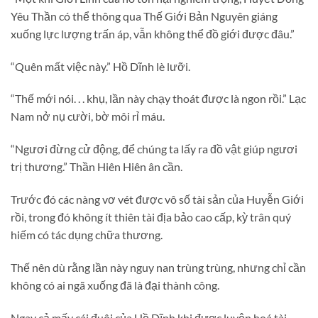
Yêu Thần có thể thông qua Thế Giới Bản Nguyên giáng
xuống lực lượng trấn áp, vẫn không thể đồ giới được đâu.”
“Quên mất việc này.” Hồ Dĩnh lè lưỡi.
“Thế mới nói. . . khụ, lần này chạy thoát được là ngon rồi.” Lạc
Nam nở nụ cười, bờ môi rỉ máu.
“Ngươi đừng cử động, để chúng ta lấy ra đồ vật giúp ngươi
trị thương.” Thần Hiên Hiên ân cần.
Trước đó các nàng vơ vét được vô số tài sản của Huyễn Giới
rồi, trong đó không ít thiên tài địa bảo cao cấp, kỳ trân quý
hiếm có tác dụng chữa thương.
Thế nên dù rằng lần này nguy nan trùng trùng, nhưng chỉ cần
không có ai ngã xuống đã là đại thành công.
Ngay cả mấy cái đuôi của Hồ Dĩnh khi được luyện hoá tài