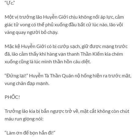
“Ực.”
Một vị trưởng lão Huyễn Giới chịu không nổi áp lực, cảm
giác tử vong có thể phủ xuống đầu bất cứ lúc nào, lão vội
vàng quay người bỏ chạy.
Mặc kệ Huyễn Giới có bị cướp sạch, giữ được mạng trước
đã, lão cảm thấy khi hàng vạn thanh Thần Kiếm kia chém
xuống cũng là lúc mình thần hồn câu diệt.
“Đứng lại!” Huyễn Tà Thần Quân nộ hống hiện ra trước mặt,
vung chân đạp mạnh.
PHỐC!
Trưởng lão kia bị bắn ngược trở về, mặt cắt không còn chút
máu run giọng nói:
“Làm ơn để bọn hắn đi!”