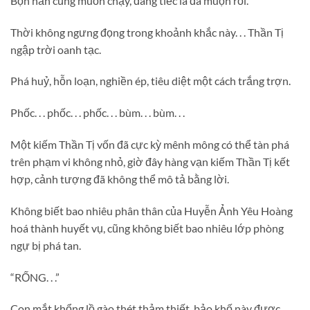
Bọn hắn cũng muốn chạy, đáng tiếc là đã muộn rồi.
Thời không ngưng đọng trong khoảnh khắc này. . . Thần Tị
ngập trời oanh tạc.
Phá huỷ, hỗn loạn, nghiền ép, tiêu diệt một cách trắng trợn.
Phốc. . . phốc. . . phốc. . . bùm. . . bùm. . .
Một kiếm Thần Tị vốn đã cực kỳ mênh mông có thể tàn phá
trên phạm vi không nhỏ, giờ đây hàng vạn kiếm Thần Tị kết
hợp, cảnh tượng đã không thể mô tả bằng lời.
Không biết bao nhiêu phân thân của Huyễn Ảnh Yêu Hoàng
hoá thành huyết vụ, cũng không biết bao nhiêu lớp phòng
ngự bị phá tan.
“RỐNG. . .”
Con mắt khổng lồ gào thét thảm thiết, bảo khố này được