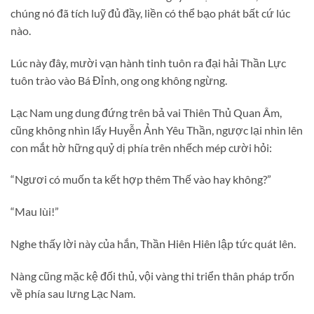
chúng nó đã tích luỹ đủ đầy, liền có thể bạo phát bất cứ lúc
nào.
Lúc này đây, mười vạn hành tinh tuôn ra đại hải Thần Lực
tuôn trào vào Bá Đỉnh, ong ong không ngừng.
Lạc Nam ung dung đứng trên bả vai Thiên Thủ Quan Âm,
cũng không nhìn lấy Huyễn Ảnh Yêu Thần, ngược lại nhìn lên
con mắt hờ hững quỷ dị phía trên nhếch mép cười hỏi:
“Ngươi có muốn ta kết hợp thêm Thế vào hay không?”
“Mau lùi!”
Nghe thấy lời này của hắn, Thần Hiên Hiên lập tức quát lên.
Nàng cũng mặc kệ đối thủ, vội vàng thi triển thân pháp trốn
về phía sau lưng Lạc Nam.