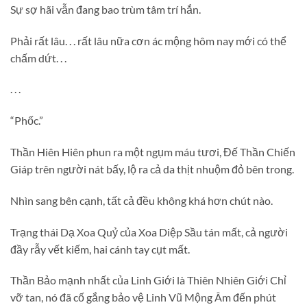
Sự sợ hãi vẫn đang bao trùm tâm trí hắn.
Phải rất lâu. . . rất lâu nữa cơn ác mộng hôm nay mới có thể
chấm dứt. . .
. . .
“Phốc.”
Thần Hiên Hiên phun ra một ngụm máu tươi, Đế Thần Chiến
Giáp trên người nát bấy, lộ ra cả da thịt nhuộm đỏ bên trong.
Nhìn sang bên cạnh, tất cả đều không khá hơn chút nào.
Trạng thái Dạ Xoa Quỷ của Xoa Diệp Sầu tán mất, cả người
đầy rẫy vết kiếm, hai cánh tay cụt mất.
Thần Bảo mạnh nhất của Linh Giới là Thiên Nhiên Giới Chỉ
vỡ tan, nó đã cố gắng bảo vệ Linh Vũ Mộng Âm đến phút