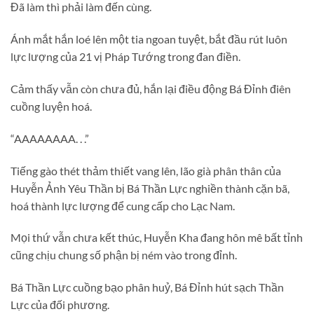
Đã làm thì phải làm đến cùng.
Ánh mắt hắn loé lên một tia ngoan tuyệt, bắt đầu rút luôn
lực lượng của 21 vị Pháp Tướng trong đan điền.
Cảm thấy vẫn còn chưa đủ, hắn lại điều động Bá Đỉnh điên
cuồng luyện hoá.
“AAAAAAAA. . .”
Tiếng gào thét thảm thiết vang lên, lão già phân thân của
Huyễn Ảnh Yêu Thần bị Bá Thần Lực nghiền thành cặn bã,
hoá thành lực lượng để cung cấp cho Lạc Nam.
Mọi thứ vẫn chưa kết thúc, Huyễn Kha đang hôn mê bất tỉnh
cũng chịu chung số phận bị ném vào trong đỉnh.
Bá Thần Lực cuồng bạo phân huỷ, Bá Đỉnh hút sạch Thần
Lực của đối phương.