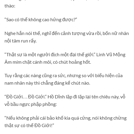
thào:
“Sao có thể không cao hứng được?”
Nghe hắn nói thế, nghĩ đến cảnh tượng vừa rồi, bốn nữ nhân
nội tâm run rẩy.
“Thật sự là một người địch một đại thế giới.” Linh Vũ Mộng
Âm mím chặt cánh môi, có chút hoảng hốt.
Tuy rằng các nàng cũng ra sức, nhưng so với biểu hiện của
nam nhân này thì chẳng đáng kể chút nào.
“Đồ Giới. . . Đồ Giới.” Hồ Dĩnh lặp đi lặp lại tên chiêu này, vỗ
vỗ bầu ngực phập phồng:
“Nếu không phải cái bảo khố kia quá cứng, nói không chừng
thật sự có thể Đồ Giới!”