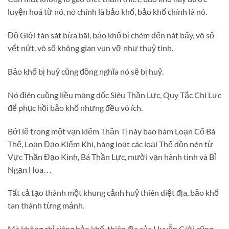
luyện hoá từ nó, nó chính là bảo khố, bảo khố chính là nó.
Đồ Giới tàn sát bừa bãi, bảo khố bị chém đến nát bấy, vô số
vết nứt, vô số không gian vụn vỡ như thuỷ tinh.
Bảo khố bị huỷ cũng đồng nghĩa nó sẽ bị huỷ.
Nó điên cuồng liều mạng dốc Siêu Thần Lực, Quy Tắc Chi Lực
để phục hồi bảo khố nhưng đều vô ích.
Bởi lẽ trong một vạn kiếm Thần Tị này bao hàm Loạn Cổ Bá
Thế, Loạn Đạo Kiếm Khí, hàng loạt các loại Thế dồn nén từ
Vực Thần Đạo Kinh, Bá Thần Lực, mười vạn hành tinh và Bỉ
Ngạn Hoa. . .
Tất cả tạo thành một khung cảnh huỷ thiên diệt địa, bảo khố
tan thành từng mảnh.
Mà không chỉ riêng bảo khố, thiên địa của Huyễn Giới cũng