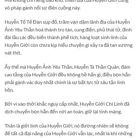
vô pháp gánh nổi sự điên cuồng này.
Huyễn Tổ Tế Đàn sụp đổ, trăm vạn dặm lãnh địa của Huyễn
Ảnh Yêu Thần hoá thành tro tàn, cung điện, phủ thái tử, đình
đài lầu các đều biến thành phế tích, hàng loạt sinh linh của
Huyễn Giới còn chưa kịp hiểu chuyện gì xảy ra đã tan xương
nát thịt.
Ấy thế mà Huyễn Ảnh Yêu Thần, Huyễn Tà Thần Quân, đám
cao tầng của Huyễn Giới đều không hề hấn gì, điều bọn hắn
phải gánh vác duy nhất chính là sự bất lực từ sâu tận linh
hồn.
Bởi vì vào thời khắc nguy cấp nhất, Huyễn Giới Chi Linh đã
dịch chuyển bọn hắn đến nơi an toàn, giữ lại tính mạng.
Thân là giới linh của Huyễn Giới, nó đương nhiên sẽ không
để tất cả đại năng của Huyễn Giới vẫn lạc, nhất là khi những