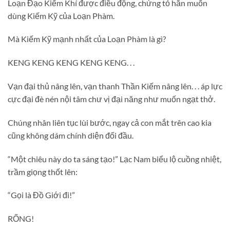
Loạn Đạo Kiếm Khí được điều động, chứng tỏ hắn muốn
dùng Kiếm Kỹ của Loạn Phàm.
Mà Kiếm Kỹ mạnh nhất của Loạn Phàm là gì?
KENG KENG KENG KENG KENG. . .
Vạn đại thủ nâng lên, vạn thanh Thần Kiếm nâng lên. . . áp lực
cực đại đè nén nội tâm chư vị đại năng như muốn ngạt thở.
Chúng nhân liên tục lùi bước, ngay cả con mắt trên cao kia
cũng không dám chính diện đối đầu.
“Một chiêu này do ta sáng tạo!” Lạc Nam biểu lộ cuồng nhiệt,
trầm giọng thốt lên:
“Gọi là Đồ Giới đi!”
RỐNG!