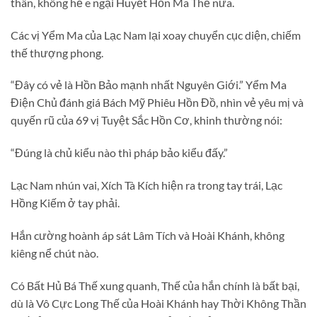
thân, không hề e ngại Huyết Hồn Ma Thể nữa.
Các vị Yểm Ma của Lạc Nam lại xoay chuyển cục diện, chiếm
thế thượng phong.
“Đây có vẻ là Hồn Bảo mạnh nhất Nguyên Giới.” Yểm Ma
Điện Chủ đánh giá Bách Mỹ Phiêu Hồn Đồ, nhìn vẻ yêu mị và
quyến rũ của 69 vị Tuyệt Sắc Hồn Cơ, khinh thường nói:
“Đúng là chủ kiểu nào thì pháp bảo kiểu đấy.”
Lạc Nam nhún vai, Xích Tà Kích hiện ra trong tay trái, Lạc
Hồng Kiếm ở tay phải.
Hắn cường hoành áp sát Lâm Tích và Hoài Khánh, không
kiêng nể chút nào.
Có Bất Hủ Bá Thế xung quanh, Thế của hắn chính là bất bại,
dù là Vô Cực Long Thế của Hoài Khánh hay Thời Không Thần