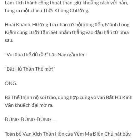
Lâm Tích thành công thoát thân, giữ khoảng cách với hắn,
tung ra một chiêu Thời Không Chưởng.
Hoài Khánh, Hương Trà nhân cơ hội xông đến, Mãnh Long
Kiếm cùng Lưỡi Tầm Sét nhắm thẳng vào đầu hắn từ phía
sau.
“Vui đùa thế đủ rồi!” Lạc Nam gầm lên:
“Bất Hủ Thần Thế mở!”
ONG.
Bá Thế thịnh nộ sôi trào, dung hợp cùng vô vàn Bất Hủ Kinh
Văn khuếch đại mở ra.
ĐÙNG ĐÙNG ĐÙNG. . .
Toàn bộ Vạn Xích Thần Hồn của Yểm Ma Điện Chủ nát bấy,