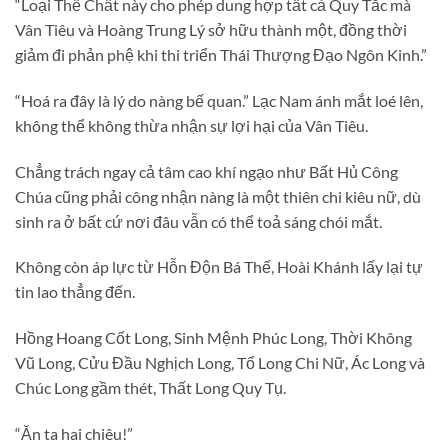
“Loại Thể Chất này cho phép dung hợp tất cả Quy Tắc mà
Vân Tiêu và Hoàng Trung Lý sở hữu thành một, đồng thời
giảm đi phản phệ khi thi triển Thái Thượng Đạo Ngôn Kinh.”
“Hoá ra đây là lý do nàng bế quan.” Lạc Nam ánh mắt loé lên,
không thể không thừa nhận sự lợi hại của Vân Tiêu.
Chẳng trách ngay cả tâm cao khí ngạo như Bất Hủ Công
Chúa cũng phải công nhận nàng là một thiên chi kiêu nữ, dù
sinh ra ở bất cứ nơi đâu vẫn có thể toả sáng chói mắt.
Không còn áp lực từ Hỗn Độn Bá Thế, Hoài Khánh lấy lại tự
tin lao thẳng đến.
Hồng Hoang Cốt Long, Sinh Mệnh Phúc Long, Thời Không
Vũ Long, Cửu Đầu Nghịch Long, Tổ Long Chi Nữ, Ác Long và
Chúc Long gầm thét, Thất Long Quy Tụ.
“Ăn ta hai chiêu!”