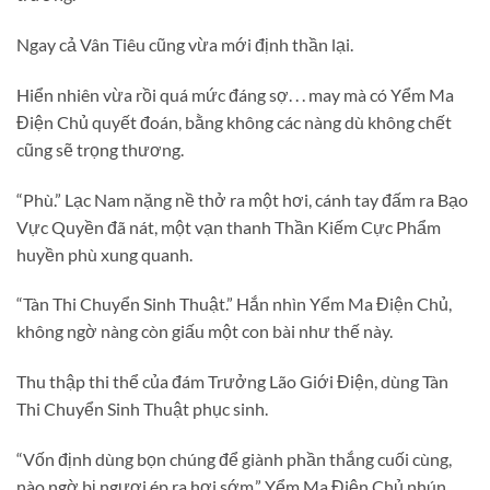
Ngay cả Vân Tiêu cũng vừa mới định thần lại.
Hiển nhiên vừa rồi quá mức đáng sợ. . . may mà có Yểm Ma
Điện Chủ quyết đoán, bằng không các nàng dù không chết
cũng sẽ trọng thương.
“Phù.” Lạc Nam nặng nề thở ra một hơi, cánh tay đấm ra Bạo
Vực Quyền đã nát, một vạn thanh Thần Kiếm Cực Phẩm
huyền phù xung quanh.
“Tàn Thi Chuyển Sinh Thuật.” Hắn nhìn Yểm Ma Điện Chủ,
không ngờ nàng còn giấu một con bài như thế này.
Thu thập thi thể của đám Trưởng Lão Giới Điện, dùng Tàn
Thi Chuyển Sinh Thuật phục sinh.
“Vốn định dùng bọn chúng để giành phần thắng cuối cùng,
nào ngờ bị ngươi ép ra hơi sớm.” Yểm Ma Điện Chủ nhún