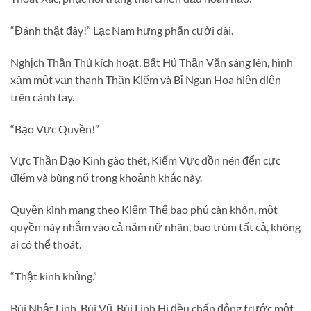
“Đánh thật đây!” Lạc Nam hưng phấn cười dài.
Nghịch Thần Thủ kích hoạt, Bất Hủ Thần Văn sáng lên, hình
xăm một vạn thanh Thần Kiếm và Bỉ Ngạn Hoa hiện diện
trên cánh tay.
“Bạo Vực Quyền!”
Vực Thần Đạo Kinh gào thét, Kiếm Vực dồn nén đến cực
điểm và bùng nổ trong khoảnh khắc này.
Quyền kình mang theo Kiếm Thế bao phủ càn khôn, một
quyền này nhắm vào cả năm nữ nhân, bao trùm tất cả, không
ai có thể thoát.
“Thật kinh khủng.”
Bùi Nhật Linh, Bùi Vũ, Bùi Linh Hi đều chấn động trước một