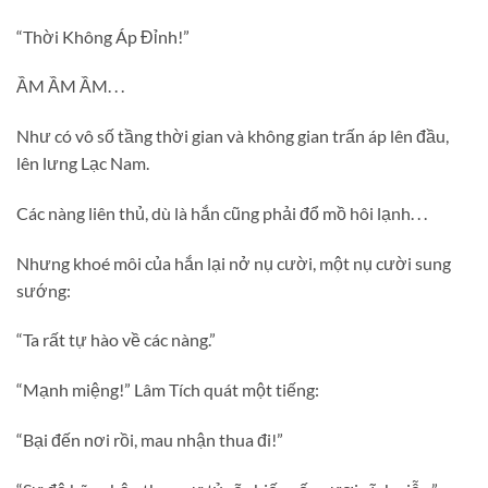
“Thời Không Áp Đỉnh!”
ẦM ẦM ẦM. . .
Như có vô số tầng thời gian và không gian trấn áp lên đầu,
lên lưng Lạc Nam.
Các nàng liên thủ, dù là hắn cũng phải đổ mồ hôi lạnh. . .
Nhưng khoé môi của hắn lại nở nụ cười, một nụ cười sung
sướng:
“Ta rất tự hào về các nàng.”
“Mạnh miệng!” Lâm Tích quát một tiếng:
“Bại đến nơi rồi, mau nhận thua đi!”