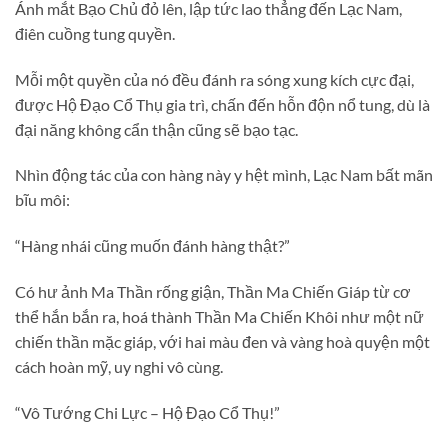
Ánh mắt Bạo Chủ đỏ lên, lập tức lao thẳng đến Lạc Nam,
điên cuồng tung quyền.
Mỗi một quyền của nó đều đánh ra sóng xung kích cực đại,
được Hộ Đạo Cổ Thụ gia trì, chấn đến hỗn độn nổ tung, dù là
đại năng không cẩn thận cũng sẽ bạo tạc.
Nhìn động tác của con hàng này y hệt mình, Lạc Nam bất mãn
bĩu môi:
“Hàng nhái cũng muốn đánh hàng thật?”
Có hư ảnh Ma Thần rống giận, Thần Ma Chiến Giáp từ cơ
thể hắn bắn ra, hoá thành Thần Ma Chiến Khôi như một nữ
chiến thần mặc giáp, với hai màu đen và vàng hoà quyện một
cách hoàn mỹ, uy nghi vô cùng.
“Vô Tướng Chi Lực – Hộ Đạo Cổ Thụ!”