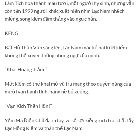
Lâm Tích hoá thành máu tươi, một người hy sinh, nhưng vẫn
còn tận 1999 người khác xuất hiện nhìn Lạc Nam nhếch
miệng, song kiếm đâm thẳng vào ngực hắn.
KENG.
Bất Hủ Thần Văn sáng lên, Lạc Nam mặc kệ hai lưỡi kiếm
không thể xuyên thủng phòng ngự của mình.
“Khai Hoàng Trảm!”
Một kiếm có thể khai mở vũ trụ mang theo quyền năng của
mười vạn hành tinh, nặng nề bổ xuống.
“Vạn Xích Thần Hồn!”
Yểm Ma Điện Chủ đã ra tay, vô số sợi xiềng xích trói chặt lấy
Lạc Hồng Kiếm và thân thể Lạc Nam.