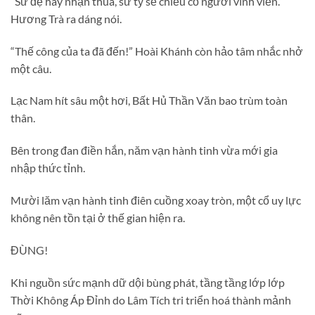
“Sư đệ hãy nhận thua, sư tỷ sẽ chiếu cố ngươi vĩnh viễn.”
Hương Trà ra dáng nói.
“Thế công của ta đã đến!” Hoài Khánh còn hảo tâm nhắc nhở
một câu.
Lạc Nam hít sâu một hơi, Bất Hủ Thần Văn bao trùm toàn
thân.
Bên trong đan điền hắn, năm vạn hành tinh vừa mới gia
nhập thức tỉnh.
Mười lăm vạn hành tinh điên cuồng xoay tròn, một cổ uy lực
không nên tồn tại ở thế gian hiện ra.
ĐÙNG!
Khi nguồn sức mạnh dữ dội bùng phát, tầng tầng lớp lớp
Thời Không Áp Đỉnh do Lâm Tích tri triển hoá thành mảnh