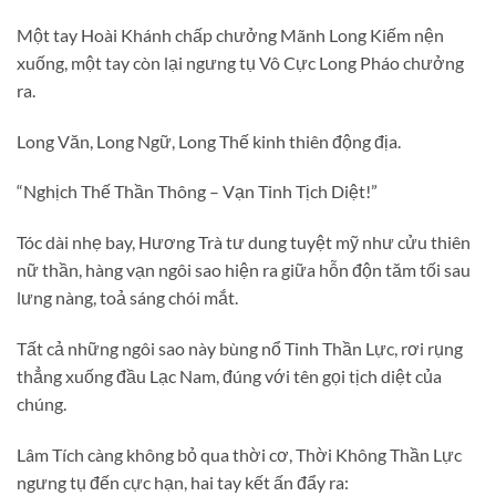
Một tay Hoài Khánh chấp chưởng Mãnh Long Kiếm nện
xuống, một tay còn lại ngưng tụ Vô Cực Long Pháo chưởng
ra.
Long Văn, Long Ngữ, Long Thế kinh thiên động địa.
“Nghịch Thế Thần Thông – Vạn Tinh Tịch Diệt!”
Tóc dài nhẹ bay, Hương Trà tư dung tuyệt mỹ như cửu thiên
nữ thần, hàng vạn ngôi sao hiện ra giữa hỗn độn tăm tối sau
lưng nàng, toả sáng chói mắt.
Tất cả những ngôi sao này bùng nổ Tinh Thần Lực, rơi rụng
thẳng xuống đầu Lạc Nam, đúng với tên gọi tịch diệt của
chúng.
Lâm Tích càng không bỏ qua thời cơ, Thời Không Thần Lực
ngưng tụ đến cực hạn, hai tay kết ấn đẩy ra: