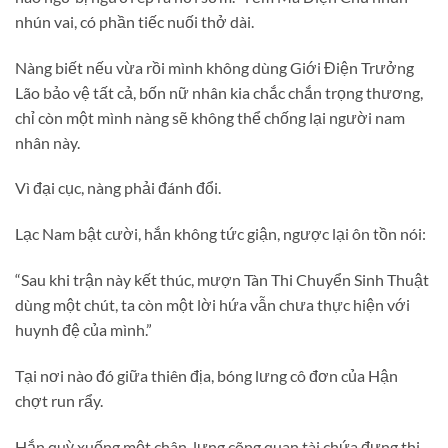
nhún vai, có phần tiếc nuối thở dài.
Nàng biết nếu vừa rồi mình không dùng Giới Điện Trưởng
Lão bảo vệ tất cả, bốn nữ nhân kia chắc chắn trọng thương,
chỉ còn một mình nàng sẽ không thể chống lại người nam
nhân này.
Vì đại cục, nàng phải đánh đổi.
Lạc Nam bật cười, hắn không tức giận, ngược lại ôn tồn nói:
“Sau khi trận này kết thúc, mượn Tàn Thi Chuyển Sinh Thuật
dùng một chút, ta còn một lời hứa vẫn chưa thực hiện với
huynh đệ của mình.”
Tại nơi nào đó giữa thiên địa, bóng lưng cô đơn của Hận
chợt run rẩy.
Hắn quỳ xuống một chân, lưng cõng quan tài chứa đựng thi