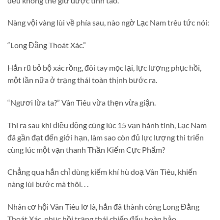
đều không thể giữ được tỉnh táo.
Nàng vội vàng lùi về phía sau, nào ngờ Lạc Nam trêu tức nói:
“Long Đằng Thoát Xác.”
Hắn rũ bỏ bộ xác rồng, đôi tay mọc lại, lực lượng phục hồi,
một lần nữa ở trạng thái toàn thịnh bước ra.
“Ngươi lừa ta?” Vân Tiêu vừa thẹn vừa giận.
Thì ra sau khi điều động cùng lúc 15 vạn hành tinh, Lạc Nam
đã gần đạt đến giới hạn, làm sao còn đủ lực lượng thi triển
cùng lúc một vạn thanh Thần Kiếm Cực Phẩm?
Chẳng qua hắn chỉ dùng kiếm khí hù doạ Vân Tiêu, khiến
nàng lùi bước mà thôi. . .
Nhân cơ hội Vân Tiêu lơ là, hắn đã thành công Long Đằng
Thoát Xác, phục hồi trạng thái chiến đấu hoàn hảo.