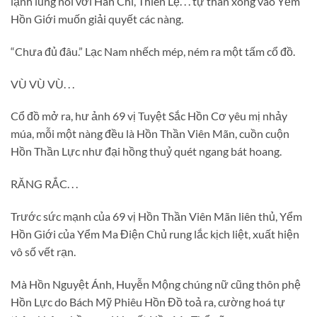
lạnh lùng nói với Hàn Chi, Thiên Lệ. . . tự thân xông vào Yểm
Hồn Giới muốn giải quyết các nàng.
“Chưa đủ đâu.” Lạc Nam nhếch mép, ném ra một tấm cổ đồ.
VÙ VÙ VÙ. . .
Cổ đồ mở ra, hư ảnh 69 vị Tuyệt Sắc Hồn Cơ yêu mị nhảy
múa, mỗi một nàng đều là Hồn Thần Viên Mãn, cuồn cuộn
Hồn Thần Lực như đại hồng thuỷ quét ngang bát hoang.
RĂNG RẮC. . .
Trước sức mạnh của 69 vị Hồn Thần Viên Mãn liên thủ, Yểm
Hồn Giới của Yểm Ma Điện Chủ rung lắc kịch liệt, xuất hiện
vô số vết rạn.
Mà Hồn Nguyệt Ánh, Huyễn Mộng chúng nữ cũng thôn phệ
Hồn Lực do Bách Mỹ Phiêu Hồn Đồ toả ra, cường hoá tự