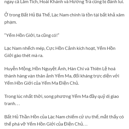
ngay cả Lâm Tích, Hoài Khánh và Hương Trà cũng bị đánh lui.
Ở trong Bất Hủ Bá Thế, Lạc Nam chính là tồn tại bất khả xâm
phạm.
“Yểm Hồn Giới, ta cũng có!”
Lạc Nam nhếch mép, Cực Hồn Cảnh kích hoạt, Yểm Hồn
Giới gào thét mà ra.
Huyễn Mộng, Hồn Nguyệt Ánh, Hàn Chi và Thiên Lệ hoá
thành hàng vạn thân ảnh Yểm Ma, đối kháng trực diện với
Yểm Hồn Giới của Yểm Ma Điện Chủ.
Trong lúc nhất thời, song phương Yểm Ma đầy quỷ dị giao
tranh. . .
Bất Hủ Thần Hồn của Lạc Nam chiếm cứ ưu thế, mắt thấy có
thể phá vỡ Yểm Hồn Giới của Điện Chủ. . .