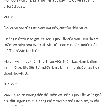
Hỗn độn kịch chấn, hai nữ liên tục bay ngược về sau như
diều đứt dây.
PHỐC!
Đôi cánh tay của Lạc Nam nát bấy, cụt tận đến bả vai.
Chẳng biết từ bao giờ, cái loại Quy Tắc của Vân Tiêu đã âm
thầm vô hiệu hoá Vạn Cổ Bất Hủ Thân của hắn, khiến Bất
Hủ Thần Văn tan biến.
Mà chỉ với nhục thân Thể Thần Viên Mãn, Lạc Nam không
gánh nổi áp lực đến từ mười lăm vạn hành tinh, đôi tay hoá
thành huyết vụ.
“Bại đi!”
Vân Tiêu dịch không đến đối diện với hắn, Quy Tắc khủng bố
nơi đầu ngón tay của nàng điểm vào cơ thể Lạc Nam, muốn