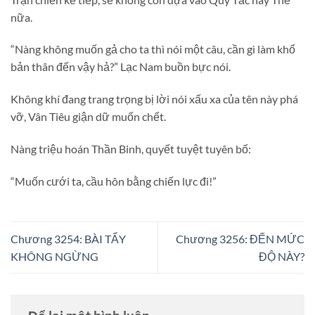
nữa.
“Nàng không muốn gả cho ta thì nói một câu, cần gì làm khổ
bản thân đến vậy hả?” Lạc Nam buồn bực nói.
Không khí đang trang trọng bị lời nói xấu xa của tên này phá
vỡ, Vân Tiêu giận dữ muốn chết.
Nàng triệu hoán Thần Binh, quyết tuyệt tuyên bố:
“Muốn cưới ta, cầu hôn bằng chiến lực đi!”
Chương 3254: BÀI TẨY
Chương 3256: ĐẾN MỨC
KHÔNG NGỪNG
ĐỘ NÀY?