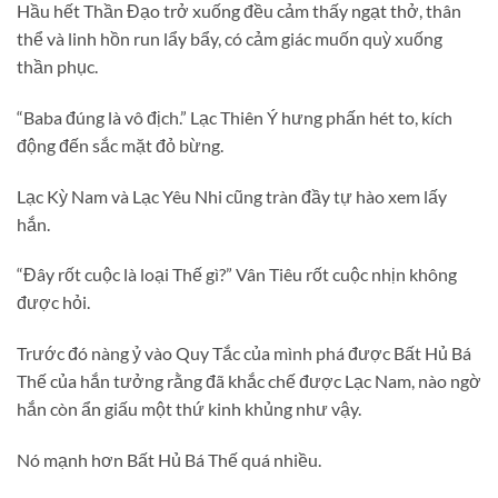
Hầu hết Thần Đạo trở xuống đều cảm thấy ngạt thở, thân
thể và linh hồn run lẩy bẩy, có cảm giác muốn quỳ xuống
thần phục.
“Baba đúng là vô địch.” Lạc Thiên Ý hưng phấn hét to, kích
động đến sắc mặt đỏ bừng.
Lạc Kỳ Nam và Lạc Yêu Nhi cũng tràn đầy tự hào xem lấy
hắn.
“Đây rốt cuộc là loại Thế gì?” Vân Tiêu rốt cuộc nhịn không
được hỏi.
Trước đó nàng ỷ vào Quy Tắc của mình phá được Bất Hủ Bá
Thế của hắn tưởng rằng đã khắc chế được Lạc Nam, nào ngờ
hắn còn ẩn giấu một thứ kinh khủng như vậy.
Nó mạnh hơn Bất Hủ Bá Thế quá nhiều.