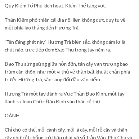
Quy Kiếm Tổ Phù kích hoạt, Kiếm Thế tăng vọt.
Thần Kiếm phô thiên cái địa nối liền không dứt, quy tụ về
một phía lao thẳng đến Hương Trà.
“Tên đáng ghét này.” Hương Trà biến sắc, không dám lơ là
chút nào, trực tiếp đem Đạo Thụ trong tay ném ra.
Đạo Thụ sừng sững giữa hỗn độn, tán cây vạn trượng bao
trùm càn khôn, như một vị thủ vệ thần bất khuất chắn phía
trước Hương Trà, sẵn sàng đối đầu vạn kiếm.
Hương Trà một tay đánh ra Vực Thần Đạo Kinh, một tay
đánh ra Toàn Chức Đạo Kinh vào thân cổ thụ.
OÀNH.
Chỉ chờ có thế, mỗi cành cây, mỗi lá cây, mỗi rễ cây và thân
cây như cột chống trời bạo phát vô số Trận Văn, Phù Chú và