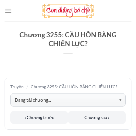
Bỏ
qua
nội
dung
Chương 3255: CẦU HÔN BẰNG
CHIẾN LỰC?
Truyện
/
Chương 3255: CẦU HÔN BẰNG CHIẾN LỰC?
‹ Chương trước
Chương sau ›