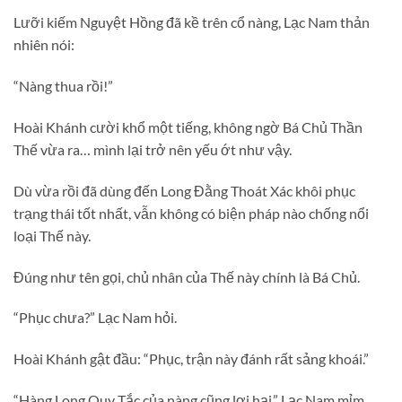
Lưỡi kiếm Nguyệt Hồng đã kề trên cổ nàng, Lạc Nam thản
nhiên nói:
“Nàng thua rồi!”
Hoài Khánh cười khổ một tiếng, không ngờ Bá Chủ Thần
Thế vừa ra… mình lại trở nên yếu ớt như vậy.
Dù vừa rồi đã dùng đến Long Đằng Thoát Xác khôi phục
trạng thái tốt nhất, vẫn không có biện pháp nào chống nổi
loại Thế này.
Đúng như tên gọi, chủ nhân của Thế này chính là Bá Chủ.
“Phục chưa?” Lạc Nam hỏi.
Hoài Khánh gật đầu: “Phục, trận này đánh rất sảng khoái.”
“Hàng Long Quy Tắc của nàng cũng lợi hại.” Lạc Nam mỉm