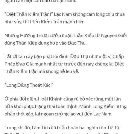
ngăn cản một con bài của Lạc Nam.
“Diệt Thần Kiếm Trận!” Lạc Nam không cam lòng chịu thua
như vậy, thi triển Kiếm Trận mạnh hơn.
Nhưng Hương Trà lại cướp đoạt Thần Kiếp từ Nguyên Giới,
dùng Thần Kiếp dung hợp vào Đạo Thụ.
Tất cả tán cây bạo phát lôi đình, Đạo Thụ như một vị Chấp
Pháp Đạo Giả mạnh nhất từ trước đến nay, chống lại Diệt
Thần Kiếm Trận mà không hề lép vế.
“Long Đằng Thoát Xác!”
Ở phía đối diện, Hoài Khánh cũng rũ bỏ xác rồng, một lần
nữa khôi phục trạng thái toàn thịnh, Mãnh Long Kiếm hưng
phấn thét gào, lại ngoan cường lao vọt đến Lạc Nam.
Trong khi đó, Lâm Tích đã triệu hoán hai nghìn tôn Tự Tại