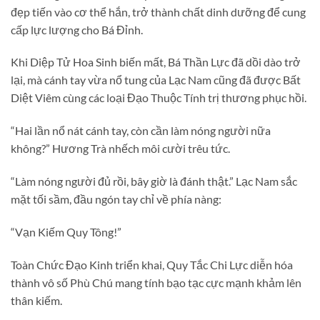
đẹp tiến vào cơ thể hắn, trở thành chất dinh dưỡng để cung
cấp lực lượng cho Bá Đỉnh.
Khi Diệp Tử Hoa Sinh biến mất, Bá Thần Lực đã dồi dào trở
lại, mà cánh tay vừa nổ tung của Lạc Nam cũng đã được Bất
Diệt Viêm cùng các loại Đạo Thuộc Tính trị thương phục hồi.
“Hai lần nổ nát cánh tay, còn cần làm nóng người nữa
không?” Hương Trà nhếch môi cười trêu tức.
“Làm nóng người đủ rồi, bây giờ là đánh thật.” Lạc Nam sắc
mặt tối sầm, đầu ngón tay chỉ về phía nàng:
“Vạn Kiếm Quy Tông!”
Toàn Chức Đạo Kinh triển khai, Quy Tắc Chi Lực diễn hóa
thành vô số Phù Chú mang tính bạo tạc cực mạnh khảm lên
thân kiếm.