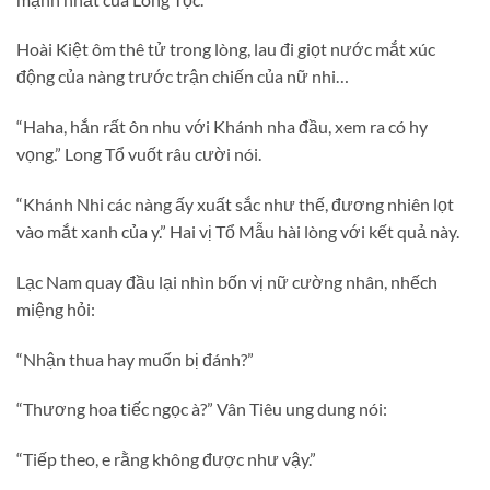
Hoài Kiệt ôm thê tử trong lòng, lau đi giọt nước mắt xúc
động của nàng trước trận chiến của nữ nhi…
“Haha, hắn rất ôn nhu với Khánh nha đầu, xem ra có hy
vọng.” Long Tổ vuốt râu cười nói.
“Khánh Nhi các nàng ấy xuất sắc như thế, đương nhiên lọt
vào mắt xanh của y.” Hai vị Tổ Mẫu hài lòng với kết quả này.
Lạc Nam quay đầu lại nhìn bốn vị nữ cường nhân, nhếch
miệng hỏi:
“Nhận thua hay muốn bị đánh?”
“Thương hoa tiếc ngọc à?” Vân Tiêu ung dung nói:
“Tiếp theo, e rằng không được như vậy.”