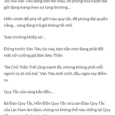
Tóc của Vân Tiêu đang dần đổi màu, vẻ phong hoa tuyệt đại
giờ đang mang theo sự tang thương…
Hiển nhiên để phá vỡ giới hạn quy tắc, để phóng đại quyền
năng… nàng đang trả giá không hề nhỏ.
Toàn trường khiếp sợ…
Đứng trước Vân Tiêu lúc này, bọn hắn như đang phải đối
mặt với cường giả Bán Siêu Thần.
“Bá Chủ Thần Thế cũng mạnh đó, nhưng không phải mỗi
ngươi có át chủ bài.” Vân Tiêu khẽ cười, đầu ngón tay điểm
ra.
Quy Tắc của nàng bắn đến. . .
Bá Đạo Quy Tắc, Hỗn Độn Quy Tắc và Loạn Đạo Quy Tắc
của Lạc Nam ảm đạm, chúng nó không thể nào chống lại Quy