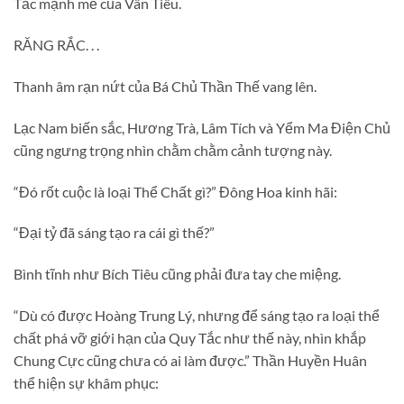
Tắc mạnh mẽ của Vân Tiêu.
RĂNG RẮC. . .
Thanh âm rạn nứt của Bá Chủ Thần Thế vang lên.
Lạc Nam biến sắc, Hương Trà, Lâm Tích và Yểm Ma Điện Chủ
cũng ngưng trọng nhìn chằm chằm cảnh tượng này.
“Đó rốt cuộc là loại Thể Chất gì?” Đông Hoa kinh hãi:
“Đại tỷ đã sáng tạo ra cái gì thế?”
Bình tĩnh như Bích Tiêu cũng phải đưa tay che miệng.
“Dù có được Hoàng Trung Lý, nhưng để sáng tạo ra loại thể
chất phá vỡ giới hạn của Quy Tắc như thế này, nhìn khắp
Chung Cực cũng chưa có ai làm được.” Thần Huyền Huân
thể hiện sự khâm phục: