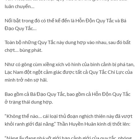
luân chuyển…
Nổi bật trong đó có thể kể đến là Hỗn Độn Quy Tắc và Bá
Đạo Quy Tắc…
Toàn bộ những Quy Tắc này dung hợp vào nhau, sau đó bất
chợt… bùng phát.
Như có gông cùm xiềng xích vô hình của bình cảnh bị phá tan,
Lạc Nam đột ngột cảm giác được tất cả Quy Tắc Chi Lực của
mình trở nên sợ hãi.
Bao gồm cả Bá Đạo Quy Tắc, bao gồm cả Hỗn Độn Quy Tắc
ở trạng thái dung hợp.
“Không thể nào… cái loại thủ đoạn nghịch thiên này đã vượt
khỏi ranh giới đại năng.” Thần Huyền Huân kinh dị thốt lên:
“Nàng ấy đang phá vỡ giới hạn cảnh giới của quy tắc, phóng