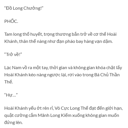
“Đồ Long Chưởng!”
PHỐC.
Tam long thổ huyết, trọng thương bắn trở về cơ thể Hoài
Khánh, thân thể nàng như đạn pháo bay hàng vạn dặm.
“Trở về!”
Lạc Nam vồ ra một tay, thời gian và không gian khóa chặt lấy
Hoài Khánh kéo nàng ngược lại, rơi vào trong Bá Chủ Thần
Thế.
“Hự…”
Hoài Khánh yếu ớt rên rỉ, Vô Cực Long Thể đạt đến giới hạn,
quật cường cắm Mãnh Long Kiếm xuống không gian muốn
đứng lên.