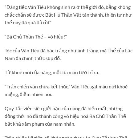
“Đáng tiếc Vân Tiêu không sinh ra ở thế giới đó, bằng không
chắc chắn sẽ được Bất Hủ Thần Vật tán thành, thiên tư như
thế này đã quá đủ rồi.”
“Bá Chủ Thần Thế – vô hiệu!”
Tóc của Vân Tiêu đã bạc trắng như ánh trăng, mà Thế của Lạc
Nam đã chính thức sụp đổ.
Từ khoé môi của nàng, một tia máu tươi rỉ ra.
“Trận chiến vẫn chưa kết thúc.” Vân Tiêu gạt máu nơi khoé
miệng, điềm nhiên nói.
Quy Tắc viễn siêu giới hạn của nàng đã biến mất, nhưng
đồng thời nó đã thành công vô hiệu hoá Bá Chủ Thần Thế
bất khả xâm phạm của nam nhân.
Trận chiến kế tiếp, sẽ không còn dựa vào Quy Tắc hay Thế