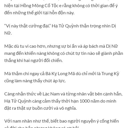
hiện tại Hồng Mông Cổ Tộc e rằng không có thời gian để ý
đến những thế giới tại hỗn độn này.
“Vị này thật cường đại.” Hạ Tử Quỳnh thận trọng nhìn Dị
Nữ.
Mặc dù tu vi cao hơn, nhưng sự bí ẩn và áp bách mà Dị Nữ
mang đến khiến nàng không có chút tự tin nào sẽ giành phần
thắng khi hai người đối chiến.
Mà thậm chí ngay cả Bá Kỵ Long Mã dù chỉ mới là Trung Kỳ
cũng làm nàng thấy chút áp lực.
Càng nhận thức về Lạc Nam và từng nhân vật bên cạnh hắn,
Hạ Tử Quỳnh càng cảm thấy thời hạn 1000 năm do mình
đặt ra thật sự buồn cười và vô nghĩa.
Với nam nhân như thế, biết bao người nguyện ý cống hiến
cả đời cho hắn nhưng không có cơ hội.