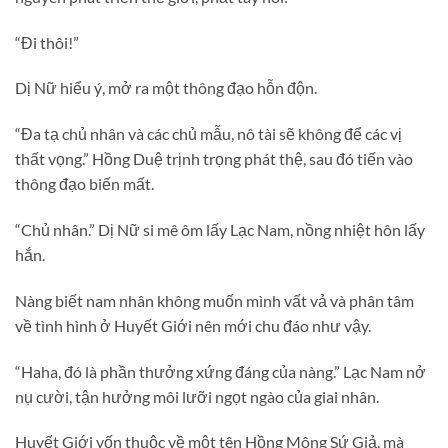
“Đi thôi!”
Dị Nữ hiểu ý, mở ra một thông đạo hỗn độn.
“Đa tạ chủ nhân và các chủ mẫu, nô tài sẽ không để các vị
thất vọng.” Hồng Duệ trịnh trọng phát thệ, sau đó tiến vào
thông đạo biến mất.
“Chủ nhân.” Dị Nữ si mê ôm lấy Lạc Nam, nồng nhiệt hôn lấy
hắn.
Nàng biết nam nhân không muốn mình vất vả và phân tâm
về tình hình ở Huyết Giới nên mới chu đáo như vậy.
“Haha, đó là phần thưởng xứng đáng của nàng.” Lạc Nam nở
nụ cười, tận hưởng môi lưỡi ngọt ngào của giai nhân.
Huyết Giới vốn thuộc về một tên Hồng Mông Sứ Giả, mà