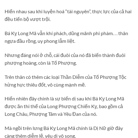
Hiển nhau sau khi luyện hoá “tài nguyên”, thực lực của cả hai
đều tiến bộ vượt trội.
Bá Kỵ Long Mã vẫn khí phách, dũng mãnh phi phàm. . . thân
ngựa đầu rồng, uy phong lẫm liệt.
Nhưng đáng nói ở chỗ, cái đuôi của nó đã biến thành đuôi
phượng hoàng, còn là Tổ Phượng.
Trên thân có thêm các loại Thần Diễm của Tổ Phượng Tộc
hừng hực thiêu đốt, vô cùng mạnh mẽ.
Hiển nhiên đây chính là sự biến dị sau khi Bá Kỵ Long Mã
được ăn thi thể của Long Phượng Chiến Kỵ, bao gồm cả
Long Châu, Phượng Tâm và Yêu Đan của nó.
Mà ngồi trên lưng Bá Kỵ Long Mã chính là Dị Nữ giờ đây
càng thêm diễm lệ, yêu dị vô song.