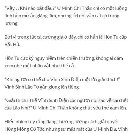
“Vậy. . . Khi nào bắt đầu?” U Minh Chi Thần chỉ có một luồng
linh hồn mờ ảo giáng lâm, nhưng lời nói vẫn rất có trọng
lượng.
Bởi vì trong tất cả cường giả ở đây, chỉ có hắn là Hồn Tu cấp
Bất Hủ.
Hồn Tu cực kỳ nguy hiểm trên chiến trường, không ai dám
xem nhẹ một nhân vật như thế cả.
“Khi ngươi có thể cho Vĩnh Sinh Điện một lời giải thích!”
Vĩnh Sinh Lão Tổ gằn giọng lên tiếng.
“Giải thích? Thế Vĩnh Sinh Điện các ngươi nói sao về cái chết
của Lão Nhị?” U Minh Chi Thần không chút yếu thế gầm lên.
Hiển nhiên tuy rằng đang thương lượng cách giải quyết
Hồng Mông Cổ Tộc, nhưng sự mất mát của U Minh Dạ, Vĩnh