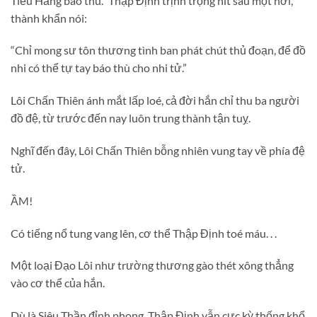
Tiểu Hằng báo thù.” Thập Định trịnh trọng hít sâu một hơi,
thành khẩn nói:
“Chỉ mong sư tôn thương tình ban phát chút thủ đoạn, để đồ
nhi có thể tự tay báo thù cho nhi tử.”
Lôi Chấn Thiên ánh mắt lấp loé, cả đời hắn chỉ thu ba người
đồ đệ, từ trước đến nay luôn trung thành tận tuỵ.
Nghĩ đến đây, Lôi Chấn Thiên bỗng nhiên vung tay về phía đệ
tử.
ẦM!
Có tiếng nổ tung vang lên, cơ thể Thập Định toé máu. . .
Một loại Đạo Lôi như trường thương gào thét xông thẳng
vào cơ thể của hắn.
Dù là Siêu Thần đỉnh phong, Thập Định vẫn cực kỳ thống khổ