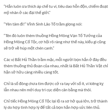
“Hắn luôn ưa thích áp chế tu vi, tiêu dao hỗn độn, chiếm đoạt
mỹ nhân ở các đại thế giới.”
“Yên tâm đi!” Vĩnh Sinh Lão Tổ trầm giọng nói:
“Tên đó luôn thèm thuồng Hồng Mông Vạn Tổ Tướng của
Hồng Mông Cổ Tộc, cơ hội rõ ràng như thế này, kiểu gì cũng
sẽ trở về húp một chén canh.”
Các vị Bất Hủ Thần trầm mặc, mỗi người bọn hắn ở đây đều
thèm thuồng thủ đoạn của nhau, nhất là Bất Hủ Thần Vật chỉ
hận sở hữu càng nhiều càng tốt.
Chỉ là số đông chưa tìm được cớ ra tay với số ít, vì kiêng kỵ
lẫn nhau nên mới duy trì cục diện cân bằng mà thôi.
Chỉ tiếc Hồng Mông Cổ Tộc lại lộ ra sơ hở quá lớn, trở thành
lý do hợp tình hợp lý để tất cả bọn hắn hợp sức liên thủ.