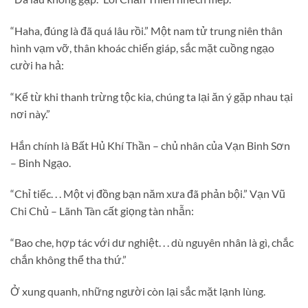
“Haha, đúng là đã quá lâu rồi.” Một nam tử trung niên thân
hình vạm vỡ, thân khoác chiến giáp, sắc mặt cuồng ngạo
cười ha hả:
“Kể từ khi thanh trừng tộc kia, chúng ta lại ăn ý gặp nhau tại
nơi này.”
Hắn chính là Bất Hủ Khí Thần – chủ nhân của Vạn Binh Sơn
– Binh Ngạo.
“Chỉ tiếc. . . Một vị đồng bạn năm xưa đã phản bội.” Vạn Vũ
Chi Chủ – Lãnh Tàn cất giọng tàn nhẫn:
“Bao che, hợp tác với dư nghiệt. . . dù nguyên nhân là gì, chắc
chắn không thể tha thứ.”
Ở xung quanh, những người còn lại sắc mặt lạnh lùng.