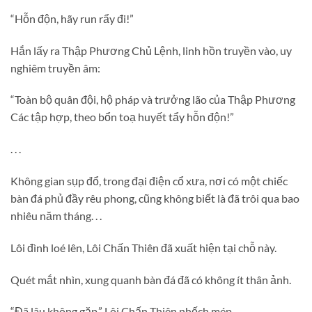
“Hỗn độn, hãy run rẩy đi!”
Hắn lấy ra Thập Phương Chủ Lệnh, linh hồn truyền vào, uy
nghiêm truyền âm:
“Toàn bộ quân đội, hộ pháp và trưởng lão của Thập Phương
Các tập hợp, theo bổn toạ huyết tẩy hỗn độn!”
. . .
Không gian sụp đổ, trong đại điện cổ xưa, nơi có một chiếc
bàn đá phủ đầy rêu phong, cũng không biết là đã trôi qua bao
nhiêu năm tháng. . .
Lôi đình loé lên, Lôi Chấn Thiên đã xuất hiện tại chỗ này.
Quét mắt nhìn, xung quanh bàn đá đã có không ít thân ảnh.
“Đã lâu không gặp.” Lôi Chấn Thiên nhếch mép.