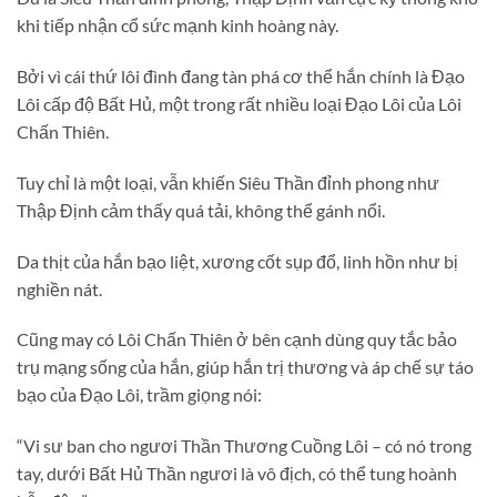
khi tiếp nhận cổ sức mạnh kinh hoàng này.
Bởi vì cái thứ lôi đình đang tàn phá cơ thể hắn chính là Đạo
Lôi cấp độ Bất Hủ, một trong rất nhiều loại Đạo Lôi của Lôi
Chấn Thiên.
Tuy chỉ là một loại, vẫn khiến Siêu Thần đỉnh phong như
Thập Định cảm thấy quá tải, không thể gánh nổi.
Da thịt của hắn bạo liệt, xương cốt sụp đổ, linh hồn như bị
nghiền nát.
Cũng may có Lôi Chấn Thiên ở bên cạnh dùng quy tắc bảo
trụ mạng sống của hắn, giúp hắn trị thương và áp chế sự táo
bạo của Đạo Lôi, trầm giọng nói:
“Vi sư ban cho ngươi Thần Thương Cuồng Lôi – có nó trong
tay, dưới Bất Hủ Thần ngươi là vô địch, có thể tung hoành