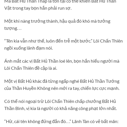
Mà Bất Hủ Thần Tháp là tồn tại có thể khiến Bất Hủ Thần
Vật trong tay bọn hắn phải run sợ.
Một khi nàng trưởng thành, hậu quả đó khó mà tưởng
tượng. . .
“Tên kia vẫn như thế, luôn đến trễ một bước.” Lôi Chấn Thiên
ngồi xuống lãnh đạm nói.
Ánh mắt các vị Bất Hủ Thần loé lên, bọn hắn hiểu người mà
Lôi Chấn Thiên đề cập là ai.
Một vị Bất Hủ khác đã từng ngấp nghé Bất Hủ Thần Tướng
của Thần Huyền Không nên mới ra tay, chiến lực cực mạnh.
Có thể nói ngoại trừ Lôi Chấn Thiên chấp chưởng Bất Hủ
Thần Binh, vị kia là người có khả năng công phạt lớn nhất.
“Hừ, cái tên không đứng đắn đó. . .” Lãnh Tàn có vẻ bất mãn: