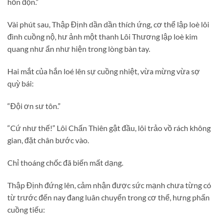
hỗn độn.”
Vài phút sau, Thập Định dần dần thích ứng, cơ thể lập loè lôi
đình cuồng nộ, hư ảnh một thanh Lôi Thương lập loè kim
quang như ẩn như hiện trong lòng bàn tay.
Hai mắt của hắn loé lên sự cuồng nhiệt, vừa mừng vừa sợ
quỳ bái:
“Đội ơn sư tôn.”
“Cứ như thế!” Lôi Chấn Thiên gật đầu, lôi trảo vồ rách không
gian, đặt chân bước vào.
Chỉ thoáng chốc đã biến mất dạng.
Thập Định đứng lên, cảm nhận được sức mạnh chưa từng có
từ trước đến nay đang luân chuyển trong cơ thể, hưng phấn
cuồng tiếu: