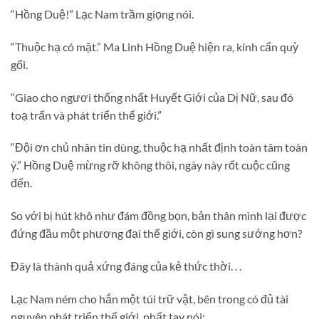
“Hồng Duệ!” Lạc Nam trầm giọng nói.
“Thuộc hạ có mặt.” Ma Linh Hồng Duệ hiện ra, kính cẩn quỳ
gối.
“Giao cho ngươi thống nhất Huyết Giới của Dị Nữ, sau đó
toạ trấn và phát triển thế giới.”
“Đội ơn chủ nhân tin dùng, thuộc hạ nhất định toàn tâm toàn
ý.” Hồng Duệ mừng rỡ không thôi, ngày này rốt cuộc cũng
đến.
So với bị hút khô như đám đồng bọn, bản thân mình lại được
đứng đầu một phương đại thế giới, còn gì sung sướng hơn?
Đây là thành quả xứng đáng của kẻ thức thời. . .
Lạc Nam ném cho hắn một túi trữ vật, bên trong có đủ tài
nguyên phát triển thế giới, phất tay nói: