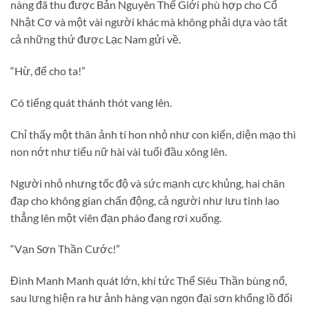
nàng đã thu được Bản Nguyên Thế Giới phù hợp cho Cổ
Nhật Cơ và một vài người khác mà không phải dựa vào tất
cả những thứ được Lạc Nam gửi về.
“Hừ, để cho ta!”
Có tiếng quát thánh thót vang lên.
Chỉ thấy một thân ảnh tí hon nhỏ như con kiến, diện mạo thì
non nớt như tiểu nữ hài vài tuổi đầu xông lên.
Người nhỏ nhưng tốc độ và sức mạnh cực khủng, hai chân
đạp cho không gian chấn động, cả người như lưu tinh lao
thẳng lên một viên đạn pháo đang rơi xuống.
“Vạn Sơn Thần Cước!”
Đình Manh Manh quát lớn, khí tức Thể Siêu Thần bùng nổ,
sau lưng hiện ra hư ảnh hàng vạn ngọn đại sơn khổng lồ đối