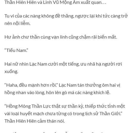
Thần Hiên Hiên và Linh Vũ Mộng Âm xuất quan. . .
Tu vi của các nàng không đề thăng, ngược lại khí tức càng trở
nên nội liễm.
Hư ảnh chư thần cùng vạn linh cũng chậm rãi biến mất.
“Tiểu Nam.”
Hai nữ nhìn Lạc Nam cười một tiếng, ưu nhã hạ người rơi
xuống.
“Haha, đều mạnh hơn rồi.” Lạc Nam tán thưởng ôm hai vị
hồng nhan vào lòng, hôn lên gò má các nàng khích lệ.
“Hồng Mông Thần Lực thật sự thần kỳ, thiếp thức tỉnh một
vài loại huyết mạch chưa từng có trong lịch sử Thần Giới.”
Thần Hiên Hiên cảm thán nói.