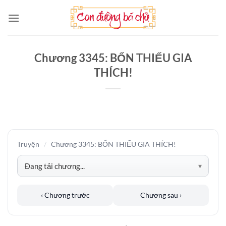
Bỏ
qua
nội
dung
Chương 3345: BỔN THIẾU GIA
THÍCH!
Truyện
/
Chương 3345: BỔN THIẾU GIA THÍCH!
‹ Chương trước
Chương sau ›