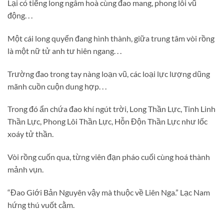
Lại có tiếng long ngâm hoà cùng đao mang, phong lôi vũ
động. . .
Một cái long quyển đang hình thành, giữa trung tâm vòi rồng
là một nữ tử anh tư hiên ngang. . .
Trường đao trong tay nàng loạn vũ, các loại lực lượng dũng
mãnh cuồn cuộn dung hợp. . .
Trong đó ẩn chứa đao khí ngút trời, Long Thần Lực, Tinh Linh
Thần Lực, Phong Lôi Thần Lực, Hỗn Độn Thần Lực như lốc
xoáy tử thần.
Vòi rồng cuốn qua, từng viên đạn pháo cuối cùng hoá thành
mảnh vụn.
“Đao Giới Bản Nguyên vậy mà thuộc về Liên Nga.” Lạc Nam
hứng thú vuốt cằm.