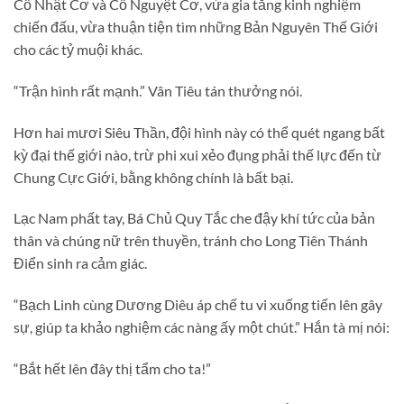
Cổ Nhật Cơ và Cổ Nguyệt Cơ, vừa gia tăng kinh nghiệm
chiến đấu, vừa thuận tiện tìm những Bản Nguyên Thế Giới
cho các tỷ muội khác.
“Trận hình rất mạnh.” Vân Tiêu tán thưởng nói.
Hơn hai mươi Siêu Thần, đội hình này có thể quét ngang bất
kỳ đại thế giới nào, trừ phi xui xẻo đụng phải thế lực đến từ
Chung Cực Giới, bằng không chính là bất bại.
Lạc Nam phất tay, Bá Chủ Quy Tắc che đậy khí tức của bản
thân và chúng nữ trên thuyền, tránh cho Long Tiên Thánh
Điển sinh ra cảm giác.
“Bạch Linh cùng Dương Diêu áp chế tu vi xuống tiến lên gây
sự, giúp ta khảo nghiệm các nàng ấy một chút.” Hắn tà mị nói:
“Bắt hết lên đây thị tẩm cho ta!”