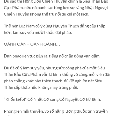
Dù sao thì Hồng Độn Chiến Thuyền chính là Siêu Thần Bảo
Cực Phẩm, nếu nó oanh tạc tổng lực, sợ rằng Nhật Nguyệt
Chiến Thuyền không thể trụ nổi dù chỉ một kích.
Thế nên Lạc Nam cố ý dùng Nguyên Thạch đẳng cấp thấp
hơn, làm suy yếu mười khẩu đại pháo.
OÀNH OÀNH OÀNH OÀNH. . .
Đạn pháo liên tục bắn ra, tiếng nổ chấn động vạn dặm.
Dù đã cố ý làm suy yếu, nhưng sức công phá của một Siêu
Thần Bảo Cực Phẩm vẫn là kinh khủng vô cùng, mỗi viên đạn
pháo chẳng khác nào thiên thạch, đủ để nghiền nát Siêu
Thần cấp thấp nếu không may trúng phải.
“Khốn kiếp!” Cổ Nhật Cơ cùng Cổ Nguyệt Cơ hừ lạnh.
Phóng lên mũi thuyền, vô số năng lượng thuộc tính truyền