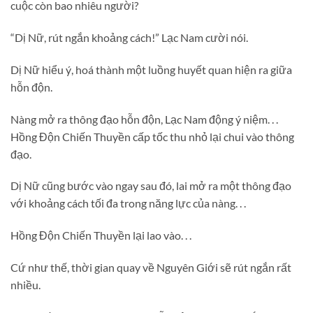
cuộc còn bao nhiêu người?
“Dị Nữ, rút ngắn khoảng cách!” Lạc Nam cười nói.
Dị Nữ hiểu ý, hoá thành một luồng huyết quan hiện ra giữa
hỗn độn.
Nàng mở ra thông đạo hỗn độn, Lạc Nam động ý niệm. . .
Hồng Độn Chiến Thuyền cấp tốc thu nhỏ lại chui vào thông
đạo.
Dị Nữ cũng bước vào ngay sau đó, lai mở ra một thông đạo
với khoảng cách tối đa trong năng lực của nàng. . .
Hồng Độn Chiến Thuyền lại lao vào. . .
Cứ như thế, thời gian quay về Nguyên Giới sẽ rút ngắn rất
nhiều.