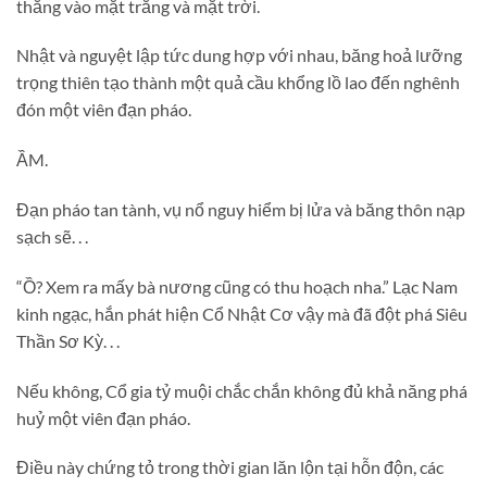
thẳng vào mặt trăng và mặt trời.
Nhật và nguyệt lập tức dung hợp với nhau, băng hoả lưỡng
trọng thiên tạo thành một quả cầu khổng lồ lao đến nghênh
đón một viên đạn pháo.
ẦM.
Đạn pháo tan tành, vụ nổ nguy hiểm bị lửa và băng thôn nạp
sạch sẽ. . .
“Ồ? Xem ra mấy bà nương cũng có thu hoạch nha.” Lạc Nam
kinh ngạc, hắn phát hiện Cổ Nhật Cơ vậy mà đã đột phá Siêu
Thần Sơ Kỳ. . .
Nếu không, Cổ gia tỷ muội chắc chắn không đủ khả năng phá
huỷ một viên đạn pháo.
Điều này chứng tỏ trong thời gian lăn lộn tại hỗn độn, các