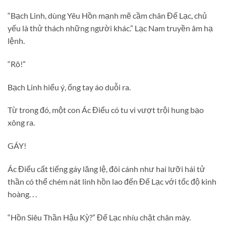
“Bạch Linh, dùng Yêu Hồn mạnh mẽ cầm chân Đế Lạc, chủ
yếu là thử thách những người khác.” Lạc Nam truyền âm hạ
lệnh.
“Rõ!”
Bạch Linh hiểu ý, ống tay áo duỗi ra.
Từ trong đó, một con Ác Điểu có tu vi vượt trội hung bạo
xông ra.
GÁY!
Ác Điểu cất tiếng gáy lăng lệ, đôi cánh như hai lưỡi hái tử
thần có thể chém nát linh hồn lao đến Đế Lạc với tốc độ kinh
hoàng. . .
“Hồn Siêu Thần Hậu Kỳ?” Đế Lạc nhíu chặt chân mày.