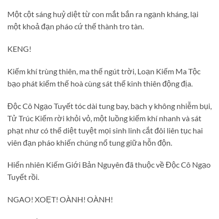
Một cột sáng huỷ diệt từ con mắt bắn ra ngạnh kháng, lại
một khoả đạn pháo cứ thế thành tro tàn.
KENG!
Kiếm khí trùng thiên, ma thế ngút trời, Loạn Kiếm Ma Tộc
bạo phát kiếm thế hoà cùng sát thế kinh thiên động địa.
Độc Cô Ngạo Tuyết tóc dài tung bay, bạch y không nhiễm bụi,
Tử Trúc Kiếm rời khỏi vỏ, một luồng kiếm khí nhanh và sát
phạt như có thể diệt tuyệt mọi sinh linh cắt đôi liên tục hai
viên đạn pháo khiến chúng nổ tung giữa hỗn độn.
Hiển nhiên Kiếm Giới Bản Nguyên đã thuộc về Độc Cô Ngạo
Tuyết rồi.
NGAO! XOẸT! OÀNH! OÀNH!