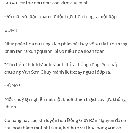
lập với cơ thể nhỏ như con kiến của mình.
Đối mặt với đạn pháo dữ dội, trực tiếp tung ra một đạp.
BÙM!
Như pháo hoa nổ tung, đạn pháo nát bấy, vô số tia lực lượng
phân tán ra xung quanh, bị vô hiệu hoá hoàn toàn.
“Còn tiếp!” Đình Manh Manh thừa thắng xông lên, chấp
chưởng Vạn Sơn Chuỳ mãnh liệt xoay người đập ra.
ĐÙNG!
Một chuỳ lại nghiền nát một khoả thiên thạch, uy lực khủng
khiếp.
Cô nàng này sau khi luyện hoá Đồng Giới Bản Nguyên đã có
thể hoá thành một nhi đồng, kết hợp với khả năng vốn có. . .