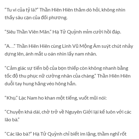
“Tu vi của tỷ là?” Thần Hiên Hiên thăm dò hỏi, không nhìn
thấy sâu cạn của đối phương.
“Siêu Thần Viên Mãn.” Hạ Tử Quỳnh mỉm cười hồi đáp.
“A. . .” Thần Hiên Hiên cùng Linh Vũ Mộng Âm suýt chút nhảy
dựng lên, ánh mắt u oán nhìn lấy nam nhân.
“Cảm giác sự tiến bộ của bọn thiếp còn không nhanh bằng
tốc độ thu phục nữ cường nhân của chàng.” Thần Hiên Hiên
duỗi tay hung hăng véo hông hắn.
“Khụ.” Lạc Nam ho khan một tiếng, vuốt mũi nói:
“Chuyện khá dài, chờ trở về Nguyên Giới lại kể luôn với các
lão bà.”
“Các lão bà?” Hạ Tử Quỳnh chỉ biết im lặng, thầm nghĩ rốt