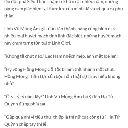
Dù đột phá Siêu Thần chậm trễ hơn rất nhiều năm, nhưng
nàng cảm giác hiện tại thực lực của mình đã vượt qua cả phụ
thân.
Linh Vũ Mộng Âm gật đầu tán thành, nàng cũng biến dị ra
nhiều loại huyết mạch tinh linh đặc biệt, những huyết mạch
này chưa từng tồn tại ở Linh Giới.
“Không tệ chút nào.” Lạc Nam nhếch mép, ánh mắt loé lên:
“Hy vọng Hồng Mông Cổ Tộc bị làm thịt nhanh một chút,
Hồng Mông Thần Lực của bọn hắn thật sự là uy hiếp không
nhỏ.”
“Ồ, vị tỷ tỷ nào đây?” Linh Vũ Mộng Âm chú ý đến Hạ Tử
Quỳnh đứng phía sau.
“Gặp qua nhị vị tiểu thư, thiếp là thị nữ của công tử.” Hạ Tử
Quỳnh chắp tay thi lễ.