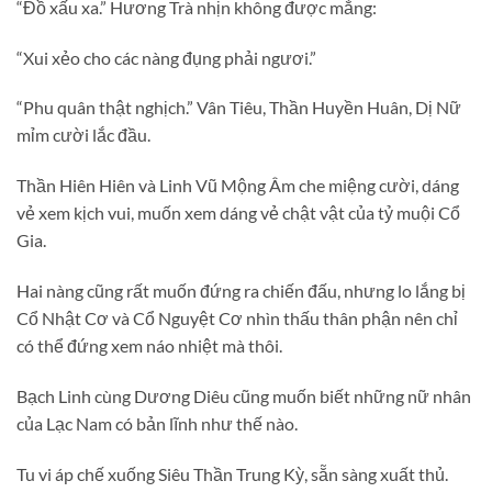
“Đồ xấu xa.” Hương Trà nhịn không được mắng:
“Xui xẻo cho các nàng đụng phải ngươi.”
“Phu quân thật nghịch.” Vân Tiêu, Thần Huyền Huân, Dị Nữ
mỉm cười lắc đầu.
Thần Hiên Hiên và Linh Vũ Mộng Âm che miệng cười, dáng
vẻ xem kịch vui, muốn xem dáng vẻ chật vật của tỷ muội Cổ
Gia.
Hai nàng cũng rất muốn đứng ra chiến đấu, nhưng lo lắng bị
Cổ Nhật Cơ và Cổ Nguyệt Cơ nhìn thấu thân phận nên chỉ
có thể đứng xem náo nhiệt mà thôi.
Bạch Linh cùng Dương Diêu cũng muốn biết những nữ nhân
của Lạc Nam có bản lĩnh như thế nào.
Tu vi áp chế xuống Siêu Thần Trung Kỳ, sẵn sàng xuất thủ.