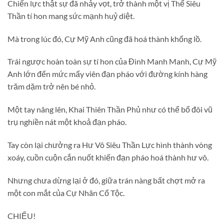
Chiến lực thật sự đã nhảy vọt, trở thành một vị Thể Siêu
Thần tí hon mang sức mạnh huỷ diệt.
Mà trong lúc đó, Cự Mỹ Anh cũng đã hoá thành khổng lồ.
Trái ngược hoàn toàn sự tí hon của Đình Manh Manh, Cự Mỹ
Anh lớn đến mức mấy viên đạn pháo với đường kính hàng
trăm dặm trở nên bé nhỏ.
Một tay nâng lên, Khai Thiên Thần Phủ như có thể bổ đôi vũ
trụ nghiền nát một khoả đạn pháo.
Tay còn lại chưởng ra Hư Vô Siêu Thần Lực hình thành vòng
xoáy, cuồn cuộn cắn nuốt khiến đạn pháo hoá thành hư vô.
Nhưng chưa dừng lại ở đó, giữa trán nàng bất chợt mở ra
một con mắt của Cự Nhãn Cổ Tộc.
CHIẾU!