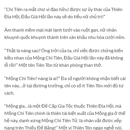
“Chi Tiên ra mắt chư vị đạo hữu! được sự ủy thác của Thiên
Địa Hội, Đấu Giá Hội lần này sẽ do tiểu nữ chủ trì!”
Âm thanh mềm mại mát lạnh tưới vào ruột gan, nữ nhân
khuynh quốc khuynh thành trên sân khấu nhu hòa cười mỉm.
“Thật là nàng sao? Ông trời của ta, chỉ việc được chứng kiến
kiều nhan của Mộng Chi Tiên, Đấu Giá Hội lần này đã không
lỗ rồi!” Một tên Tiên Tôn từ khán phòng than thở.
“Mộng Chi Tiên? nàng là ai?” Đa số người không nhận biết cái
tên này…ở tại đương trường, chỉ có số ít Tiên Tôn mới đủ tư
cách.
“Mộng gia…là một Đế Cấp Gia Tộc thuộc Thiên Địa Hội, mà
Mộng Chi Tiên chính là thiên tài kiệt xuất của Mộng gia ở thế
hệ này, danh xưng Mộng Chi Tiên Tử, là nhân vật được xếp
hạng trên Thiếu Đế Bảng!” Một vị Thiên Tôn ngạo nghễ nói,