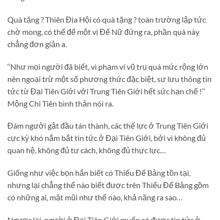
Quà tặng ? Thiên Địa Hội có quà tặng ? toàn trường lập tức
chờ mong, có thể để một vị Đế Nữ đứng ra, phần quà này
chẳng đơn giản a.
‘‘Như mọi người đã biết, vì phạm vi vũ trụ quá mức rộng lớn
nên ngoại trừ một số phương thức đặc biệt, sư lưu thông tin
tức từ Đại Tiên Giới với Trung Tiên Giới hết sức hạn chế !’’
Mộng Chi Tiên bình thản nói ra.
Đám người gật đầu tán thành, các thế lực ở Trung Tiên Giới
cực kỳ khó nắm bắt tin tức ở Đại Tiên Giới, bởi vì không đủ
quan hệ, không đủ tư cách, không đủ thực lực…
Giống như việc bọn hắn biết có Thiếu Đế Bảng tồn tại,
nhưng lại chẳng thể nào biết được trên Thiếu Đế Bảng gồm
có những ai, mặt mũi như thế nào, khả năng ra sao…
Ngược lại, người ở Đại Tiên Giới muốn có được tin tức ở