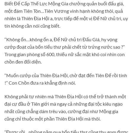
Biết Đế Cấp Thế Lực Mộng Gia chưởng quản buổi đấu giá,
một đám Tiên Tôn…Tiên Vương vinh hạnh không thôi, quả
nhiên là Thiên Địa Hội a, trực tiếp để một vị Đế Nữ chủ trì, uy
tín không cần nói cũng biết.
‘‘Không ổn…không ổn a, Đế Nữ chủ trì Đấu Giá, hy vọng
cướp đoạt của bổn tiểu thư phải chết từ trứng nước sao ?’’
Trong gian phòng số 600, thiếu nữ sắc mặt khó coi nhìn con
chồn đen đối diện.
‘‘Muốn cướp của Thiên Địa Hội, chờ đạt đến Tiên Đế rồi tính
!’’ Con Chồn đưa ra khẳng định nói.
Không phải tự nhiên mà Thiên Địa Hội có thể trở thành một
đại cự đầu ở Tiên giới mà ngay cả những đại tộc kiêu ngạo
nhất cũng chẳng dám trêu vào, cường đại như Mộng gia
cũng chỉ thuộc một phần Thiên Địa Hội mà thôi.
‘‘Được rồi…những năm qua bổn tiểu thư cũng thu gom được