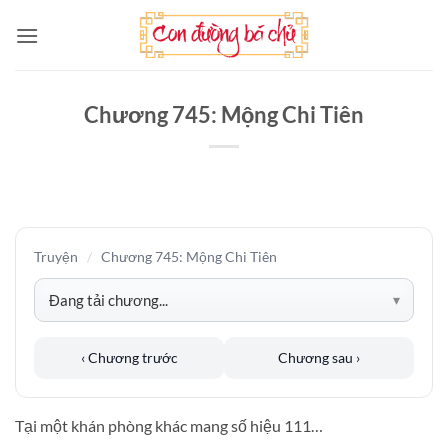
Bỏ
qua
nội
dung
Chương 745: Mộng Chi Tiên
Truyện
/
Chương 745: Mộng Chi Tiên
‹ Chương trước
Chương sau ›
Tại một khán phòng khác mang số hiệu 111…