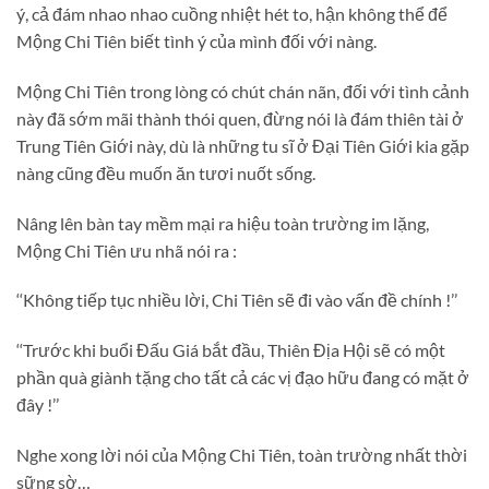
ý, cả đám nhao nhao cuồng nhiệt hét to, hận không thể để
Mộng Chi Tiên biết tình ý của mình đối với nàng.
Mộng Chi Tiên trong lòng có chút chán nãn, đối với tình cảnh
này đã sớm mãi thành thói quen, đừng nói là đám thiên tài ở
Trung Tiên Giới này, dù là những tu sĩ ở Đại Tiên Giới kia gặp
nàng cũng đều muốn ăn tươi nuốt sống.
Nâng lên bàn tay mềm mại ra hiệu toàn trường im lặng,
Mộng Chi Tiên ưu nhã nói ra :
‘‘Không tiếp tục nhiều lời, Chi Tiên sẽ đi vào vấn đề chính !’’
‘‘Trước khi buổi Đấu Giá bắt đầu, Thiên Địa Hội sẽ có một
phần quà giành tặng cho tất cả các vị đạo hữu đang có mặt ở
đây !’’
Nghe xong lời nói của Mộng Chi Tiên, toàn trường nhất thời
sững sờ…