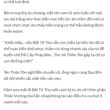
có thể trái lệnh.
Bên trong lớp áo choàng, một tên nam tử anh tuấn với mái
tóc dài trắng như thác diện mục hết sức âm trầm, đôi môi có
chút nhợt nhạt cho thấy hiện trạng cơ thể hắn không được
khỏe mạnh.
“Khốn kiếp…nếu Bất Tử Thụ vẫn còn, hiện tại bổn tôn đã có
thể toàn diện khôi phục, thậm chí dùng nhánh cây của nó để
luyện chế Đế Cấp Pháp Bảo…Thú Võ Thiên Tôn gặp ta chỉ có
con đường chết!”
Tên Thiên Tôn nghĩ đến chuyện cũ, lồng ngực càng đau đớn
dữ dội khiến sắc mặt hắn vặn vẹo.
Năm xưa mất đi Bất Tử Thụ một cách kỳ bí, dù với thân phận
Thiên Vương của hắn cũng không tài nào điều tra ra chút ít
manh mối nào.