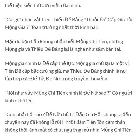
thể hiện kiến thức ưu việt của mình.
‘‘Cái gì ? nhân vật trên Thiếu Đế Bảng ? thuộc Đế Cấp Gia Tộc
Mộng Gia ?’’ Toàn trường nhất thời kinh hãi.
Mặc dù bọn hắn không nhận biết Mộng Chi Tiên, nhưng
Mộng gia và Thiếu Để Bảng lại là nghe như sấm bên tai.
Mộng gia chính là Đế cấp thế lực, Mộng gia chủ lại là một vị
Tiên Đế cấp bậc cường giả, mà Thiếu Để Bảng chính là nơi
tập hợp các Đế Tử, Đế Nữ trong truyền thuyết a.
‘‘Nói như vậy, Mộng Chi Tiên chính là Đế Nữ sao ?’’ Có người
kinh dị hô lên.
‘‘Còn phải hỏi sao ? Đế Nữ chủ trì Đấu Giá Hội, chúng ta đến
chuyến này đã không lỗ rồi !’’ Một đám Tiên Tôn cảm thán
không thôi, ánh mắt có chút ngưỡng mộ nhìn Mộng Chi Tiên.