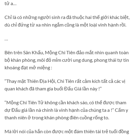
tử a…
Chỉ là có những người sinh ra đã thuộc hai thế giới khác biệt,
dù chỉ đứng từ xa nhìn ngắm cũng là một loại vinh hạnh rồi.
…
Bên trên Sân Khấu, Mộng Chi Tiên đảo mắt nhìn quanh toàn
bộ khán phòng, môi đỏ mỉm cười ung dung, phong thái tự tin
khoáng đạt mở miệng :
‘‘Thay mặt Thiên Địa Hội, Chi Tiên rất cảm kích tất cả các vị
quan khách đã tham gia buổi Đấu Giá lần này !’’
‘‘Mộng Chi Tiên Tử không cần khách sáo, có thể được tham
dự Đấu giá lần nà chính là vinh hạnh của chúng ta a !’’ Cẩm y
thanh niên ở trong khán phòng điên cuồng rống to.
Mà lời nói của hắn còn được một đám thiên tài trẻ tuổi đồng