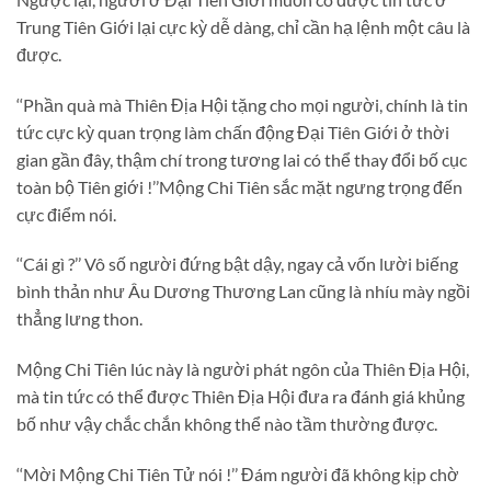
Trung Tiên Giới lại cực kỳ dễ dàng, chỉ cần hạ lệnh một câu là
được.
‘‘Phần quà mà Thiên Địa Hội tặng cho mọi người, chính là tin
tức cực kỳ quan trọng làm chấn động Đại Tiên Giới ở thời
gian gần đây, thậm chí trong tương lai có thể thay đổi bố cục
toàn bộ Tiên giới !’’Mộng Chi Tiên sắc mặt ngưng trọng đến
cực điểm nói.
‘‘Cái gì ?’’ Vô số người đứng bật dậy, ngay cả vốn lười biếng
bình thản như Âu Dương Thương Lan cũng là nhíu mày ngồi
thẳng lưng thon.
Mộng Chi Tiên lúc này là người phát ngôn của Thiên Địa Hội,
mà tin tức có thể được Thiên Địa Hội đưa ra đánh giá khủng
bố như vậy chắc chắn không thể nào tầm thường được.
‘‘Mời Mộng Chi Tiên Tử nói !’’ Đám người đã không kịp chờ