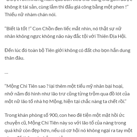
không ít tài sản, cùng lắm thì đấu giá công bằng một phen !’’
Thiếu nữ nhàm chán nói.
‘‘Biết là tốt !’’ Con Chồn đen liếc mắt nhìn, nó thật sự nữ
nhân không ngực không não này đắc tội với Thiên Địa Hội.
Đến lúc đó toàn bộ Tiên giới không có đất cho bọn hắn dung
thân đâu.
…
‘‘Mộng Chi Tiên sao ? lại thêm một tiểu mỹ nhân bại hoại,
nhớ năm đó hình như lão trư cũng từng trộm qua đồ lót của
một nữ lão tổ nhà họ Mộng, hiện tại chắc nàng ta chết rồi.’’
Trong khán phòng số 900, con heo đê tiện một mặt hồi ức
chuyện cũ, Mộng Chi Tiên này so với lão tổ của nàng trong
quá khứ còn đẹp hơn, nếu có cơ hội nó không ngại ra tay một