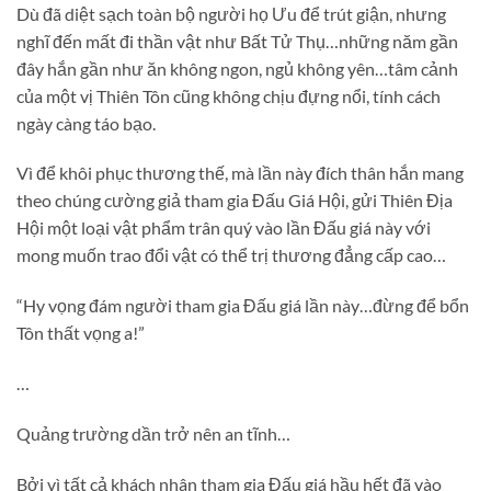
Dù đã diệt sạch toàn bộ người họ Ưu để trút giận, nhưng
nghĩ đến mất đi thần vật như Bất Tử Thụ…những năm gần
đây hắn gần như ăn không ngon, ngủ không yên…tâm cảnh
của một vị Thiên Tôn cũng không chịu đựng nổi, tính cách
ngày càng táo bạo.
Vì để khôi phục thương thế, mà lần này đích thân hắn mang
theo chúng cường giả tham gia Đấu Giá Hội, gửi Thiên Địa
Hội một loại vật phẩm trân quý vào lần Đấu giá này với
mong muốn trao đổi vật có thể trị thương đẳng cấp cao…
“Hy vọng đám người tham gia Đấu giá lần này…đừng để bổn
Tôn thất vọng a!”
…
Quảng trường dần trở nên an tĩnh…
Bởi vì tất cả khách nhân tham gia Đấu giá hầu hết đã vào