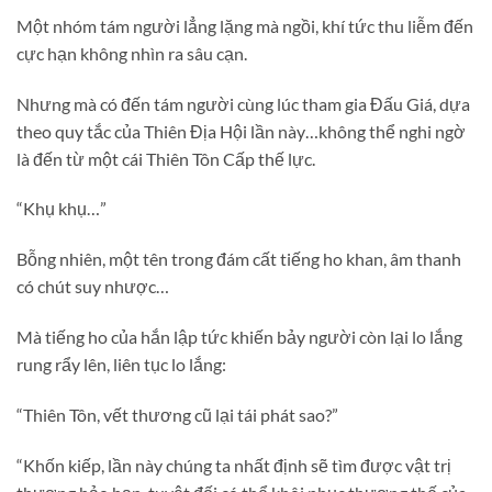
Một nhóm tám người lẳng lặng mà ngồi, khí tức thu liễm đến
cực hạn không nhìn ra sâu cạn.
Nhưng mà có đến tám người cùng lúc tham gia Đấu Giá, dựa
theo quy tắc của Thiên Địa Hội lần này…không thể nghi ngờ
là đến từ một cái Thiên Tôn Cấp thế lực.
“Khụ khụ…”
Bỗng nhiên, một tên trong đám cất tiếng ho khan, âm thanh
có chút suy nhược…
Mà tiếng ho của hắn lập tức khiến bảy người còn lại lo lắng
rung rẩy lên, liên tục lo lắng:
“Thiên Tôn, vết thương cũ lại tái phát sao?”
“Khốn kiếp, lần này chúng ta nhất định sẽ tìm được vật trị