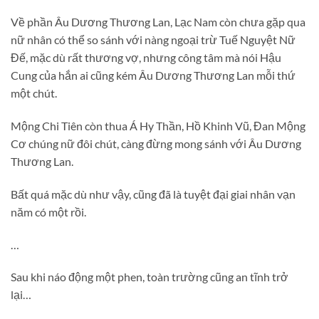
Về phần Âu Dương Thương Lan, Lạc Nam còn chưa gặp qua
nữ nhân có thể so sánh với nàng ngoại trừ Tuế Nguyệt Nữ
Đế, mặc dù rất thương vợ, nhưng công tâm mà nói Hậu
Cung của hắn ai cũng kém Âu Dương Thương Lan mỗi thứ
một chút.
Mộng Chi Tiên còn thua Á Hy Thần, Hồ Khinh Vũ, Đan Mộng
Cơ chúng nữ đôi chút, càng đừng mong sánh với Âu Dương
Thương Lan.
Bất quá mặc dù như vậy, cũng đã là tuyệt đại giai nhân vạn
năm có một rồi.
…
Sau khi náo động một phen, toàn trường cũng an tĩnh trở
lại…