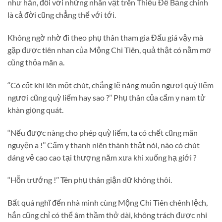
như hắn, đối với những nhân vật trên Thiếu Đế Bảng chính
là cả đời cũng chẳng thể với tới.
Không ngờ nhờ đi theo phụ thân tham gia Đấu giá vậy mà
gặp được tiên nhan của Mộng Chi Tiên, quả thật có nằm mơ
cũng thỏa mãn a.
‘‘Có cốt khí lên một chút, chẳng lẽ nàng muốn ngươi quỳ liếm
ngươi cũng quỳ liếm hay sao ?’’ Phụ thân của cẩm y nam tử
khàn giọng quát.
‘‘Nếu được nàng cho phép quỳ liếm, ta có chết cũng mãn
nguyện a !’’ Cẩm y thanh niên thành thật nói, nào có chút
dáng vẻ cao cao tại thượng năm xưa khi xuống hạ giới ?
‘‘Hỗn trướng !’’ Tên phụ thân giận dữ không thôi.
Bất quá nghĩ đến nhà mình cùng Mộng Chi Tiên chênh lệch,
hắn cũng chỉ có thể âm thầm thở dài, không trách được nhi