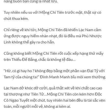
năng buôn bán cũng là nhất lưu.
Tuy nhiên nếu so với Mộng Chi Tiên trước mặt, thật sự có
chút thua kém.
Chỉ riêng về khí tức, Mộng Chi Tiên đã khiến Lạc Nam cảm
ứng được nguy hiểm nhàn nhạt, đó là điều mà Phú Nhược
Linh không thể gây ra cho hắn.
Cũng không biết Mộng Chi Tiên rốt cuộc xếp hạng thứ mấy
trên Thiếu Đế Bảng, chắc là không tệ đâu…
‘‘Hừ, có gì hay ho ? không đẹp bằng một phần vạn Đại Tỷ với
Tam tỷ của chúng ta!” Đình Manh Manh bĩu môi xem thường.
Lạc Nam dở khóc dở cười, quả thật xét về khí chất cao cao
tại thượng như Tiên Tử…Mộng Chi Tiên còn kém hơn Độc
Cô Ngạo Tuyết một chút, tuy nhiên hai bên đều là tài sắc vẹn
toàn, mỗi người mỗi vẻ, không ai kém ai.