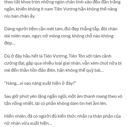
theo tất khoe trọn những ngón chân tinh xảo đều đặn trắng
ngần, khiến không ít nam Tiên Vương hận không thể nâng
niu bàn chân ấy.
Dáng người tiệm cận mét tám, đùi đẹp thẳng tắp, đôi chân
dài miên man, ngực nở mông cong, không chỗ nào không
đẹp…
Dù ở đây hầu hết là Tiên Vương, Tiên Tôn với tâm cảnh
cường đại, gặp qua nhiều loại giai nhân, vẫn xém chút nữa bị
mê đến thần hồn đảo điên, hận không thể quỳ bái…
“Nàng…vì sao nàng xuất hiện ở đây?”
Sau giờ phút yên lặng ngắn ngũi, một âm thanh mang theo vô
tận nồng nhiệt, lại có phần không dám tin hét ầm lên.
Hiển nhiên, đã có người đủ kiến thức nhận ra thân phận của
nữ nhân vừa xuất hiện…