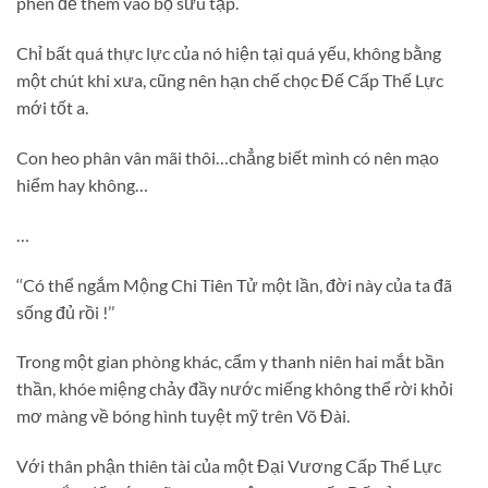
phen để thêm vào bộ sưu tập.
Chỉ bất quá thực lực của nó hiện tại quá yếu, không bằng
một chút khi xưa, cũng nên hạn chế chọc Đế Cấp Thế Lực
mới tốt a.
Con heo phân vân mãi thôi…chẳng biết mình có nên mạo
hiểm hay không…
…
‘‘Có thể ngắm Mộng Chi Tiên Tử một lần, đời này của ta đã
sống đủ rồi !’’
Trong một gian phòng khác, cẩm y thanh niên hai mắt bần
thần, khóe miệng chảy đầy nước miếng không thể rời khỏi
mơ màng về bóng hình tuyệt mỹ trên Võ Đài.
Với thân phận thiên tài của một Đại Vương Cấp Thế Lực