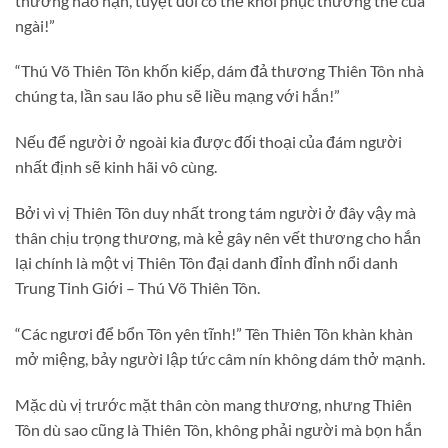
thương hảo hạn, tuyệt đối có thể khôi phục thương thế của
ngài!”
“Thú Võ Thiên Tôn khốn kiếp, dám đả thương Thiên Tôn nhà
chúng ta, lần sau lão phu sẽ liều mạng với hắn!”
Nếu để người ở ngoài kia được đối thoại của đám người
nhất định sẽ kinh hãi vô cùng.
Bởi vì vị Thiên Tôn duy nhất trong tám người ở đây vậy mà
thân chịu trọng thương, mà kẻ gây nên vết thương cho hắn
lại chính là một vị Thiên Tôn đại danh đỉnh đỉnh nổi danh
Trung Tinh Giới – Thú Võ Thiên Tôn.
“Các ngươi để bổn Tôn yên tĩnh!” Tên Thiên Tôn khàn khàn
mở miệng, bảy người lập tức câm nín không dám thở mạnh.
Mặc dù vị trước mặt thân còn mang thương, nhưng Thiên
Tôn dù sao cũng là Thiên Tôn, không phải người mà bọn hắn