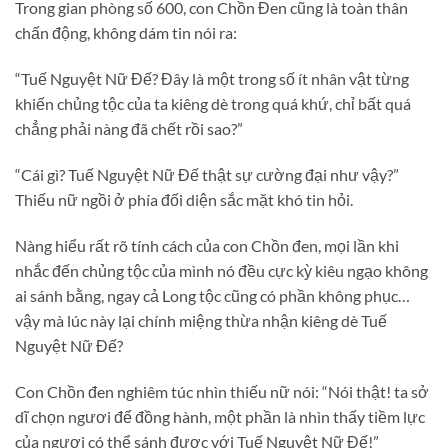
Trong gian phòng số 600, con Chồn Đen cũng là toàn thân
chấn động, không dám tin nói ra:
“Tuế Nguyệt Nữ Đế? Đây là một trong số ít nhân vật từng
khiến chủng tộc của ta kiêng dè trong quá khứ, chỉ bất quá
chẳng phải nàng đã chết rồi sao?”
“Cái gì? Tuế Nguyệt Nữ Đế thật sự cường đại như vậy?”
Thiếu nữ ngồi ở phía đối diện sắc mặt khó tin hỏi.
Nàng hiểu rất rõ tính cách của con Chồn đen, mọi lần khi
nhắc đến chủng tộc của mình nó đều cực kỳ kiêu ngạo không
ai sánh bằng, ngay cả Long tộc cũng có phần không phục…
vậy mà lúc này lại chính miệng thừa nhận kiêng dè Tuế
Nguyệt Nữ Đế?
Con Chồn đen nghiêm túc nhìn thiếu nữ nói: “Nói thật! ta sở
dĩ chọn ngươi để đồng hành, một phần là nhìn thấy tiềm lực
của ngươi có thể sánh được với Tuế Nguyệt Nữ Đế!”