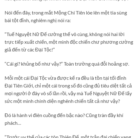
Nói đến đây, trong mắt Mộng Chi Tiên lóe lên một tia sùng
bái tột đỉnh, nghiêm nghị nói ra:
“Tuế Nguyệt Nữ Đế cường thế vô cùng, không nói hai lời
trực tiếp xuất chiến, một mình độc chiến chư phương cường
giả đến từ các Đại Tộc!”
“Cái gì? khủng bố như vậy?” Toàn trường quá đỗi hoảng sợ.
Mỗi một cái Đại Tộc vừa được kể ra đều là tồn tại tối đỉnh
Đại Tiên Giới, chỉ một cái trong số đó cũng đủ tiêu diệt tất cả
mọi người ở đây vô số lần rồi, vậy mà Tuế Nguyệt Nữ Đế lấy
sức một mình chính diện nghênh chiến tất cả như vậy?
Đó là hành vi điên cuồng đến bậc nào? Cũng tràn đầy khí
phách…
“Trước uy thế của các tôn Thiên Đế, một trận đại chiến vang