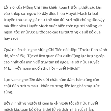
Lời nói của Mộng Chi Tiên khiến toàn trường thật sâu lâm
vào khiếp sợ, người ở đây điều hiểu Huyết Mạch là loại
truyền thừa quý giá như thế nào đối với một chủng tộc, vậy
mà đột nhiên Huyết Mạch xuất hiện trên người những kẻ
ngoại tộc, những đại tộc cao cao tại thượng kia sẽ bỏ qua
hay sao?
Quả nhiên chỉ nghe Mộng Chi Tiên nói tiếp: “Trước tình cảnh
đó, tất cả Đại Tộc có liên quan đều xuất động lực lượng cấp
cao nhất của mình để truy tìm kẻ ngoại lai sở hữu Huyết
Mạch, với mong muốn thu hồi Huyết Mạch!”
Lạc Nam nghe đến đây siết chặt nắm đấm, hàm răng cắn
chặt đến rướm máu…khẩn trương đến lòng bàn tay ướt
sủng.
Bởi vì những người bị xem là kẻ ngoại tộc sở hữu huyết
mạch kia, toàn bộ đều là thê tử và thân nhân của hắn.