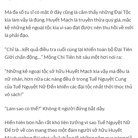
Mà đa số tu sĩ có mặt ở đây cũng là cảm thấy những Đại Tộc
kia làm vậy là đúng, Huyết Mạch là truyền thừa quý giá, mặc
kệ những kẻ ngoại tộc kia vì sao đạt được nên thu hồi về mới
là phải đạo.
“Chỉ là…kết quả điều tra cuối cùng lại khiến toàn bộ Đại Tiên
Giới chấn động…” Mộng Chi Tiên hít sâu một hơi nói ra:
“Những kẻ ngoại tộc sở hữu Huyết Mạch kia vậy mà đều là
nữ nhân, hơn nữa các nàng đều ở trong Tuế Nguyệt Cung
của Tuế Nguyệt Nữ Đến khiến các đại tộc nhất thời thúc thủ
vô sách!”
“Làm sao có thể?” Không ít người đứng bật dậy.
Hiển hiên bọn hắn rất khó liên tưởng vì sao Tuế Nguyệt Nữ
Đế trở về còn mang theo một đám người sở hữu Huyết
Mạch cường đại như vậy? chẳng lẽ những năm qua nàng giả