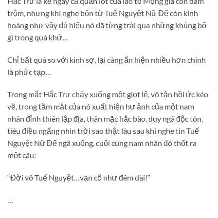
Hắc Trư là kẻ ngay cả quần lót của lão tổ Mộng gia còn dám
trộm, nhưng khi nghe bốn từ Tuế Nguyệt Nữ Đế còn kinh
hoàng như vậy đủ hiểu nó đã từng trải qua những khủng bố
gì trong quá khứ…
Chỉ bất quá so với kinh sợ, lại càng ẩn hiện nhiều hơn chính
là phức tạp…
Trong mắt Hắc Trư chảy xuống một giọt lệ, vô tận hồi ức kéo
về, trong tầm mắt của nó xuất hiện hư ảnh của một nam
nhân đỉnh thiên lập địa, thân mặc hắc bào, duy ngã độc tôn,
tiêu điều ngẩng nhìn trời sao thật lâu sau khi nghe tin Tuế
Nguyệt Nữ Đế ngã xuống, cuối cùng nam nhân đó thốt ra
một câu:
“Đời vô Tuế Nguyệt…vạn cổ như đêm dài!”
…