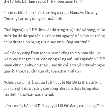
thê tử bảo bối, làm sao có thể không quan tâm?
Nhận ra biểu hiện khác thường của Lạc Nam, Âu Dương
Thương Lan ung dung liếc mắt hỏi:
“Tuế Nguyệt Nữ Đế đích xác đã từng tuyệt thế vô song, chỉ là
thời đại đó đã qua rất lâu, đó là khi ngay cả bổn đảo chủ cũng
chưa được sinh ra, ngươi vì sao kích động như thế?”
Mộ Sắc Vy cùng Đình Manh Manh cũng tò mò nhìn lấy Lạc
Nam, các nàng mặc dù cực kỳ ngưỡng mộ Tuế Nguyệt Nữ Đế
nhân vật như vậy, nhưng dù sao đó chỉ là truyền thuyết nghe
qua rồi thôi, đâu cần run rẩy toàn thân thế kia?
“Không có gì…chẳng qua Tuế Nguyệt Nữ Đế là thần tượng
của ta, nghe được nàng còn sống nên cảm thấy hưng phấn
mà thôi!” Lạc Nam xảo trá nói.
Nếu lúc này hắn nói Tuế Nguyệt Nữ Đế đang cưu mang đám