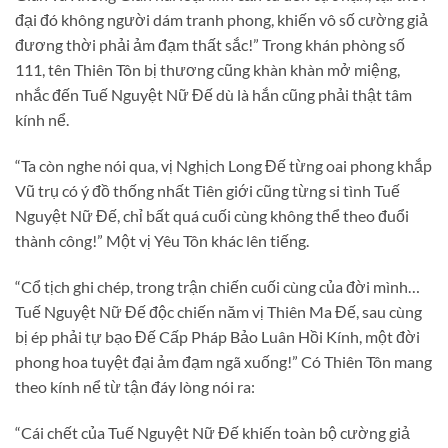
đại đó không người dám tranh phong, khiến vô số cường giả
đương thời phải ảm đạm thất sắc!” Trong khán phòng số
111, tên Thiên Tôn bị thương cũng khàn khàn mở miệng,
nhắc đến Tuế Nguyệt Nữ Đế dù là hắn cũng phải thật tâm
kính nể.
“Ta còn nghe nói qua, vị Nghịch Long Đế từng oai phong khắp
Vũ trụ có ý đồ thống nhất Tiên giới cũng từng si tình Tuế
Nguyệt Nữ Đế, chỉ bất quá cuối cùng không thể theo đuổi
thành công!” Một vị Yêu Tôn khác lên tiếng.
“Cổ tịch ghi chép, trong trận chiến cuối cùng của đời mình…
Tuế Nguyệt Nữ Đế độc chiến năm vị Thiên Ma Đế, sau cùng
bị ép phải tự bạo Đế Cấp Pháp Bảo Luân Hồi Kính, một đời
phong hoa tuyệt đại ảm đạm ngã xuống!” Có Thiên Tôn mang
theo kính nể từ tận đáy lòng nói ra:
“Cái chết của Tuế Nguyệt Nữ Đế khiến toàn bộ cường giả